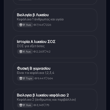
Βιολογία β Λυκείου
Βιολογία
Κεφάλαιο 1 άνθρωπος και υγεία
7,146
226
Β' Λυκ.
Ιστορία Α λυκείου ΣΟΣ
Ιστορία
ΣΟΣ για εξετάσεις
2,263
42
Α' Λυκ.
Φυσική Β γυμνασίου
Φυσική
Είναι τα κεφάλαια 1,2,3,4
9,441
664
Β' Γυμν.
Βιολογια β λυκείου κεφάλαιο 2
Βιολογία
Κεφάλαιο 2 (άνθρωπος και περιβάλλον)
3,145
75
Β' Λυκ.