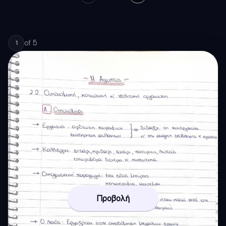
of
5
1
Προβολή