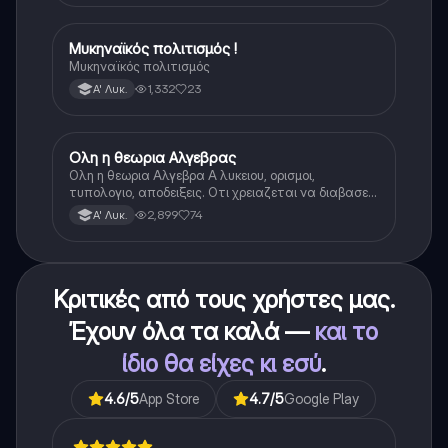
Μυκηναϊκός πολιτισμός !
Ιστορία
Μυκηναϊκός πολιτισμός
1,332
23
Α' Λυκ.
Ολη η θεωρια Αλγεβρας
Μαθηματικά
Ολη η θεωρια Αλγεβρα Α λυκειου, ορισμοι,
τυπολογιο, αποδειξεις. Οτι χρειαζεται να διαβασεις
για το θεωρητικο κομματι της αλγεβρας.
2,899
74
Α' Λυκ.
Κριτικές από τους χρήστες μας.
Έχουν όλα τα καλά —
και το
ίδιο θα είχες κι εσύ
.
4.6
/5
App Store
4.7
/5
Google Play