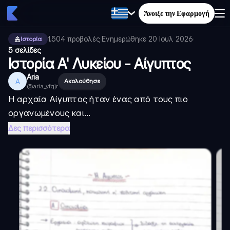
Άνοιξε την Εφαρμογή
1.504
προβολές
·
Ενημερώθηκε
20 Ιουλ 2026
·
Ιστορία
5 σελίδες
Ιστορία Α' Λυκείου - Αίγυπτος
Aria
A
Ακολούθησε
@
aria_vfqjr
Η αρχαία Αίγυπτος ήταν ένας από τους πιο
οργανωμένους και...
Δες περισσότερα