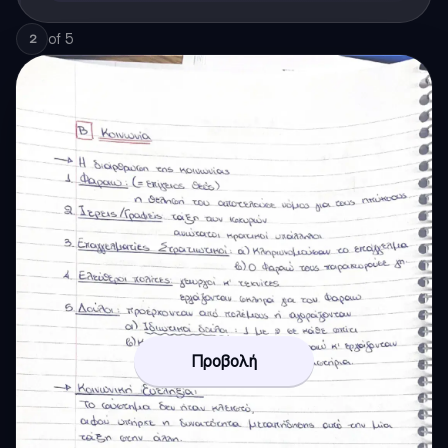
of
5
2
Προβολή