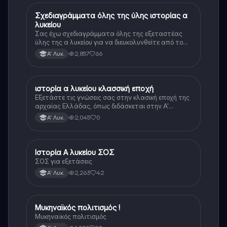
Σχεδιαγράμματα όλης της ύλης ιστορίας α
Ιστορία
λυκείου
Σας έχω σχεδιαγράμματα όλης της εξεταστέας
ύλης της α λυκείου για να διευκολυνθείτε από το
τεράστιο βάρος του βιβλίου
2,857
66
Α' Λυκ.
ιστορία α λυκείου κλασσική εποχή
Ιστορία
Εξετάστε τις γνώσεις σας στην κλασική εποχή της
αρχαίας Ελλάδας, όπως διδάσκεται στην Α'
Λυκείου.
2,045
0
Α' Λυκ.
Ιστορία Α λυκείου ΣΟΣ
Ιστορία
ΣΟΣ για εξετάσεις
2,263
42
Α' Λυκ.
Μυκηναϊκός πολιτισμός !
Ιστορία
Μυκηναϊκός πολιτισμός