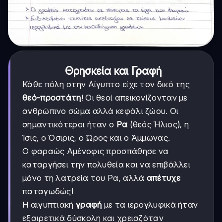
Θρησκεία και Γραφή
Κάθε πόλη στην Αίγυπτο είχε τον δικό της
θεό-προστάτη
! Οι θεοί απεικονίζονταν με
ανθρώπινο σώμα αλλά κεφάλι ζώου. Οι
σημαντικότεροι ήταν ο
Ρα
(θεός Ήλιος), η
Ίσις, ο Όσιρις, ο Ώρος και ο Άμμωνας.
Ο φαραώς Αμένοφις προσπάθησε να
καταργήσει την πολυθεία και να επιβάλλει
μόνο τη λατρεία του Ρα, αλλά
απέτυχε
παταγωδώς!
Η αιγυπτιακή
γραφή
με τα ιερογλυφικά ήταν
εξαιρετικά δύσκολη και χρειαζόταν