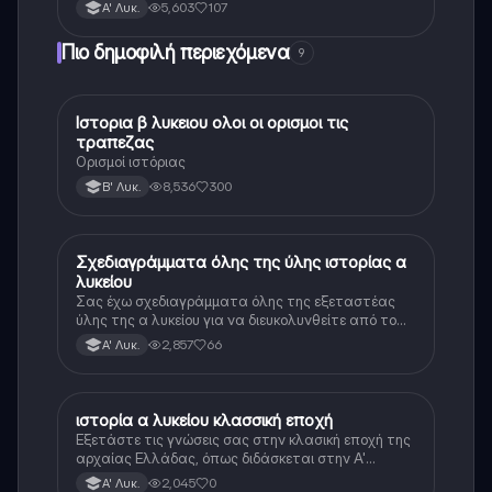
5,603
107
Α' Λυκ.
Πιο δημοφιλή περιεχόμενα
9
Ιστορια β λυκειου ολοι οι ορισμοι τις
Ιστορία
τραπεζας
Ορισμοί ιστόριας
8,536
300
Β' Λυκ.
Σχεδιαγράμματα όλης της ύλης ιστορίας α
Ιστορία
λυκείου
Σας έχω σχεδιαγράμματα όλης της εξεταστέας
ύλης της α λυκείου για να διευκολυνθείτε από το
τεράστιο βάρος του βιβλίου
2,857
66
Α' Λυκ.
ιστορία α λυκείου κλασσική εποχή
Ιστορία
Εξετάστε τις γνώσεις σας στην κλασική εποχή της
αρχαίας Ελλάδας, όπως διδάσκεται στην Α'
Λυκείου.
2,045
0
Α' Λυκ.