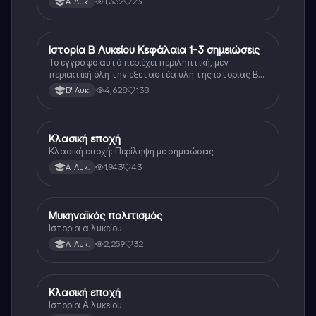
1,332
23
Α' Λυκ.
Ιστορία Β Λυκείου Κεφάλαια 1-3 σημειώσεις
Ιστορία
Το έγγραφο αυτό περιέχει περιληπτική, μεν
περιεκτική όλη την εξεταστέα ύλη της ιστορίας Β
λυκείου για τα πρώτα 3 Κεφάλαια, δηλαδή την
4,628
138
Β' Λυκ.
μισή ύλη. Το έγγραφο έχει γραφτεί με προσοχή και
άριστη ταυτόσημο το βιβλίο, όμως πολύ πιο απλά
στη κατανόηση!
Κλασική εποχή
Ιστορία
Κλασική εποχή: Περίληψη με σημειώσεις
1,943
43
Α' Λυκ.
Μυκηναϊκός πολιτισμός
Ιστορία
Ιστορία α λυκείου
2,259
32
Α' Λυκ.
Κλασική εποχή
Ιστορία
Ιστορία Α λυκείου