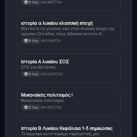
τεράστιο βάρος του βιβλίου
2,857
66
Α' Λυκ.
ιστορία α λυκείου κλασσική εποχή
Ιστορία
Εξετάστε τις γνώσεις σας στην κλασική εποχή της
αρχαίας Ελλάδας, όπως διδάσκεται στην Α'
Λυκείου.
2,045
0
Α' Λυκ.
Ιστορία Α λυκείου ΣΟΣ
Ιστορία
ΣΟΣ για εξετάσεις
2,263
42
Α' Λυκ.
Μυκηναϊκός πολιτισμός !
Ιστορία
Μυκηναϊκός πολιτισμός
1,332
23
Α' Λυκ.
Ιστορία Β Λυκείου Κεφάλαια 1-3 σημειώσεις
Ιστορία
Το έγγραφο αυτό περιέχει περιληπτική, μεν