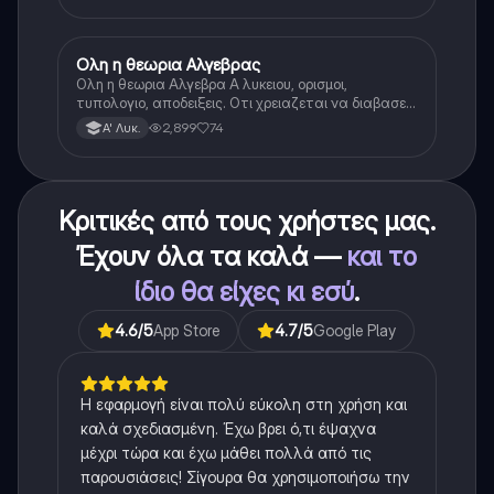
Ολη η θεωρια Αλγεβρας
Μαθηματικά
Ολη η θεωρια Αλγεβρα Α λυκειου, ορισμοι,
τυπολογιο, αποδειξεις. Οτι χρειαζεται να διαβασεις
για το θεωρητικο κομματι της αλγεβρας.
2,899
74
Α' Λυκ.
Κριτικές από τους χρήστες μας.
Έχουν όλα τα καλά —
και το
ίδιο θα είχες κι εσύ
.
4.6
/5
App Store
4.7
/5
Google Play
Η εφαρμογή είναι πολύ εύκολη στη χρήση και
καλά σχεδιασμένη. Έχω βρει ό,τι έψαχνα
μέχρι τώρα και έχω μάθει πολλά από τις
παρουσιάσεις! Σίγουρα θα χρησιμοποιήσω την