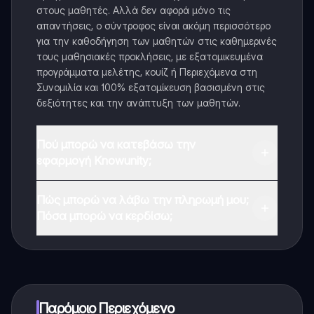
στους μαθητές. Αλλά δεν αφορά μόνο τις
απαντήσεις, ο σύντροφος είναι ακόμη περισσότερο
για την καθοδήγηση των μαθητών στις καθημερινές
τους μαθησιακές προκλήσεις, με εξατομικευμένα
προγράμματα μελέτης, κουίζ ή Περιεχόμενα στη
Συνομιλία και 100% εξατομίκευση βασισμένη στις
δεξιότητες και την ανάπτυξη των μαθητών.
Πού μπορώ να κατεβάσω την
εφαρμογή Knowunity;
Μπορείτε να κατεβάσετε την εφαρμογή από το
Πώς μπορώ να λάβω την πληρωμή μου;
Google Play Store και το Apple App Store.
Πόσα μπορώ να κερδίσω;
Ναι, έχετε δωρεάν πρόσβαση στο περιεχόμενο της
εφαρμογής και στον AI companion μας. Για να
ξεκλειδώσετε ορισμένες λειτουργίες της εφαρμογής,
μπορείτε να αγοράσετε το Knowunity Pro.
Παρόμοιο Περιεχόμενο