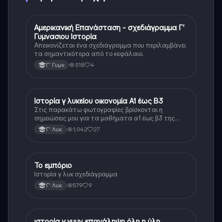
Αμερικανική Επανάσταση - σχεδιάγραμμα Γ’
Ιστορία
Γυμνασιου Ιστορία
Απεικονίζεται ένα σχεδιάγραμμα που περιλαμβάνει
τα σημαντικότερα από το κεφάλαιο.
318
4
Γ' Γυμν.
Ιστορία γ λυκείου οικονομία Α1 έως Β3
Ιστορία
Στις παρακάτω φωτογραφίες βρίσκονται η
σημειώσεις μου για τα μαθήματα α1 έως β3 της
οικονομίας της ιστορίας κατεύθυνσης γ λυκείου οι
1,042
27
Γ' Λυκ.
σημειώσεις αυτές είναι βασισμένες στον τρόπο που
είναι γραμμένο το βιβλίο δηλαδή τα κείμενα είναι
ίδια ή μοιάζουν αρκετά
Το εμπόριο
Ιστορία
Ιστορία γ λυκ σχεδιάγραμμα
579
9
Γ' Λυκ.
ιστορία γ γυμν επανάληψη όλη η ύλη
Ιστορία