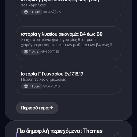
sos κεφάλαια
845
26
Γ' Γυμν.
ιστορία γ λυκείου οικονομία Β4 έως Β8
Ιστορία
Στις παραπάνω φωτογραφίες θα πρέπει
χειρόγραφα σημειώσεις των μαθημάτων β4 έως β8
της οικονομίας της ιστορίας γ λυκείου οι σημειώσεις
492
15
Γ' Λυκ.
αυτές είναι ίδιες ή αρκετά κοντά στο πρωτότυπο
κείμενο.
Ιστορία Γ Γυμνασίου Εν.17,18,19
Ιστορία
Περιληπτικές σημειώσεις
547
10
Γ' Γυμν.
Περισσότερα
Πιο δημοφιλή περιεχόμενα: Thomas
1