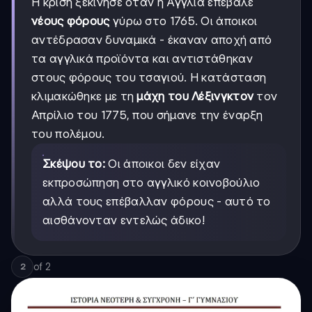
Η κρίση ξεκίνησε όταν η Αγγλία επέβαλε
νέους φόρους
γύρω στο 1765. Οι άποικοι
αντέδρασαν δυναμικά - έκαναν αποχή από
τα αγγλικά προϊόντα και αντιστάθηκαν
στους φόρους του τσαγιού. Η κατάσταση
κλιμακώθηκε με τη
μάχη του Λέξινγκτον
τον
Απρίλιο του 1775, που σήμανε την έναρξη
του πολέμου.
Σκέψου το:
Οι άποικοι δεν είχαν
εκπροσώπηση στο αγγλικό κοινοβούλιο
αλλά τους επέβαλλαν φόρους - αυτό το
αισθάνονταν εντελώς άδικο!
of
2
2