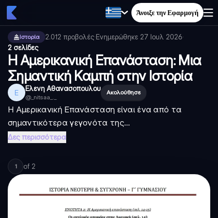
Άνοιξε την Εφαρμογή
2.012
προβολές
·
Ενημερώθηκε
27 Ιουλ 2026
·
Ιστορία
2 σελίδες
Η Αμερικανική Επανάσταση: Μια
Σημαντική Καμπή στην Ιστορία
Ελενη Αθανασοπουλου
Ε
Ακολούθησε
@
_nitsaa_._
Η Αμερικανική Επανάσταση είναι ένα από τα
σημαντικότερα γεγονότα της...
Δες περισσότερα
of
2
1