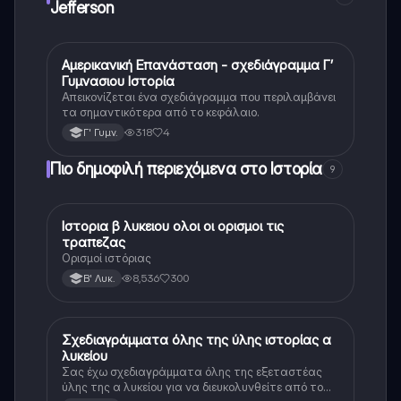
Jefferson
Αμερικανική Επανάσταση - σχεδιάγραμμα Γ’
Ιστορία
Γυμνασιου Ιστορία
Απεικονίζεται ένα σχεδιάγραμμα που περιλαμβάνει
τα σημαντικότερα από το κεφάλαιο.
318
4
Γ' Γυμν.
Πιο δημοφιλή περιεχόμενα στο Ιστορία
9
Ιστορια β λυκειου ολοι οι ορισμοι τις
Ιστορία
τραπεζας
Ορισμοί ιστόριας
8,536
300
Β' Λυκ.
Σχεδιαγράμματα όλης της ύλης ιστορίας α
Ιστορία
λυκείου
Σας έχω σχεδιαγράμματα όλης της εξεταστέας
ύλης της α λυκείου για να διευκολυνθείτε από το