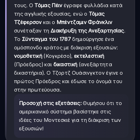
τους. Ο
Τόμας Πέιν
έγραφε φυλλάδια κατά
της αγγλικής εξουσίας, ενώ ο
Τόμας
Τζέφερσον
και ο
Μπέντζαμιν Φράνκλιν
συνέταξαν τη
Διακήρυξη της Ανεξαρτησίας
.
Το
Σύνταγμα του 1787
δημιούργησε ένα
ομόσπονδο κράτος με διάκριση εξουσιών:
νομοθετική
(Κογκρέσο),
εκτελεστική
(Πρόεδρος) και
δικαστική
(ανεξάρτητα
δικαστήρια). Ο Τζορτζ Ουάσινγκτον έγινε ο
πρώτος Πρόεδρος και έδωσε το όνομά του
στην πρωτεύουσα.
Προσοχή στις εξετάσεις:
Θυμήσου ότι το
αμερικανικό σύστημα βασίστηκε στις
ιδέες του Μοντεσκιέ για τη διάκριση των
εξουσιών!