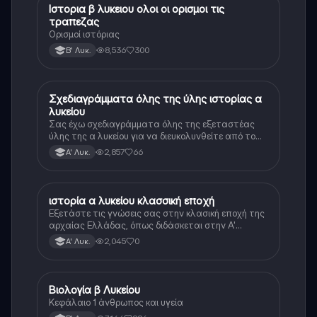
Ιστορια β λυκειου ολοι οι ορισμοι τις
Ιστορία
τραπεζας
Ορισμοί ιστόριας
8,536
300
Β' Λυκ.
Σχεδιαγράμματα όλης της ύλης ιστορίας α
Ιστορία
λυκείου
Σας έχω σχεδιαγράμματα όλης της εξεταστέας
ύλης της α λυκείου για να διευκολυνθείτε από το
τεράστιο βάρος του βιβλίου
2,857
66
Α' Λυκ.
ιστορία α λυκείου κλασσική εποχή
Ιστορία
Εξετάστε τις γνώσεις σας στην κλασική εποχή της
αρχαίας Ελλάδας, όπως διδάσκεται στην Α'
Λυκείου.
2,045
0
Α' Λυκ.
Βιολογία β Λυκείου
Βιολογία
Κεφάλαιο 1 άνθρωπος και υγεία