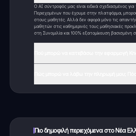
Ο AI σύντροφός μας είναι ειδικά σχεδιασμένος γι
Περιεχομένων που έχουμε στην πλατφόρμα, μπορού
στους μαθητές. Αλλά δεν αφορά μόνο τις απαντήσ
μαθητών στις καθημερινές τους μαθησιακές προκλ
στη Συνομιλία και 100% εξατομίκευση βασισμένη σ
Πού μπορώ να κατεβάσω την εφαρμογή Kno
Μπορείτε να κατεβάσετε την εφαρμογή από το Google
Πώς μπορώ να λάβω την πληρωμή μου; Πόσ
Ναι, έχετε δωρεάν πρόσβαση στο περιεχόμενο της 
λειτουργίες της εφαρμογής, μπορείτε να αγοράσετε
Πιο δημοφιλή περιεχόμενα στο Νέα Ελ