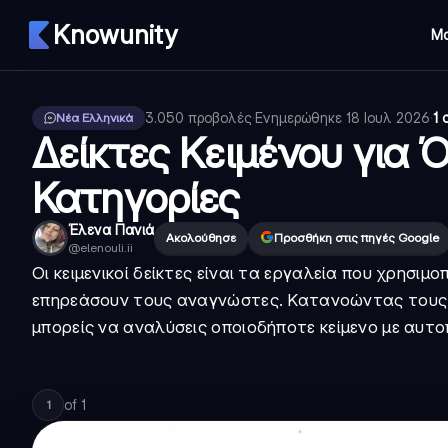
Knowunity
Μ
3.050
προβολές
·
Ενημερώθηκε
18 Ιουλ 2026
·
1 
Νέα Ελληνικά
Δείκτες Κειμένου για Ό
Κατηγορίες
Έλενα Πανιά
Ακολούθησε
Προσθήκη στις πηγές Google
@
elenouli.ii
Οι κειμενικοί δείκτες είναι τα εργαλεία που χρησιμ
επηρεάσουν τους αναγνώστες. Κατανοώντας τους τ
μπορείς να αναλύσεις οποιοδήποτε κείμενο με αυτο
of
1
1