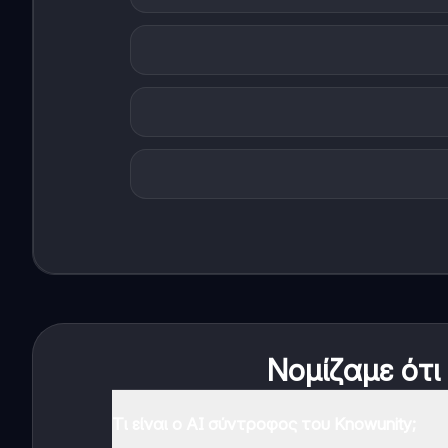
Νομίζαμε ότι
Τι είναι ο AI σύντροφος του Knowunity;