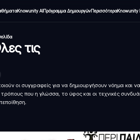
αθήματα
Knowunity AI
Πρόγραμμα Δημιουργών
Περισσότερα
Knowunity 
σελίδα
λες τις
οποιούν οι συγγραφείς για να δημιουργήσουν νόημα και ν
ρόπους που η γλώσσα, το ύφος και οι τεχνικές συνδυά
πεποίθηση.