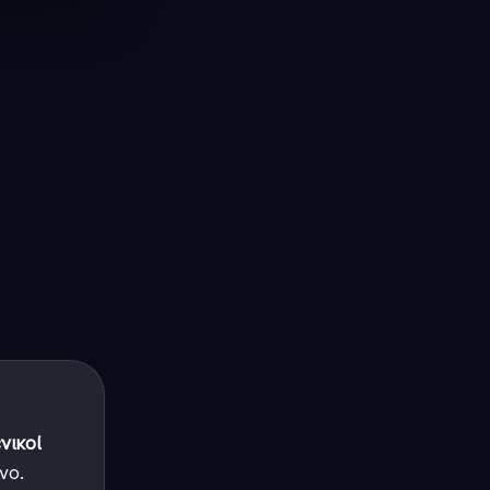
ενικοί
νο.