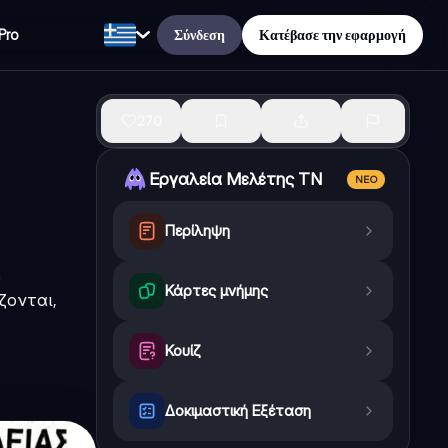
Σύνδεση
Κατέβασε την εφαρμογή
Pro
270
Εργαλεία Μελέτης ΤΝ
ΝΈΟ
Περίληψη
α
Κάρτες μνήμης
ζονται,
Κουίζ
Δοκιμαστική Εξέταση