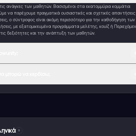
α τις ανάγκες των μαθητών. Βασισμένοι στα εκατομμύρια κομμάτια
με να παρέχουμε πραγματικά ουσιαστικές και σχετικές απαντήσεις
εις, ο σύντροφος είναι ακόμη περισσότερο για την καθοδήγηση των
ήσεις, με εξατομικευμένα προγράμματα μελέτης, κουίζ ή Περιεχόμε
τις δεξιότητες και την ανάπτυξη των μαθητών.
wunity;
 Play Store και το Apple App Store.
α μπορώ να κερδίσω;
εφαρμογής και στον AI companion μας. Για να ξεκλειδώσετε ορισμέν
 το Knowunity Pro.
ληνικά
9