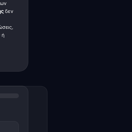
των
ης
δεν
σεις,
 ή