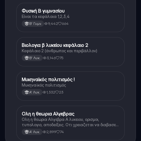
Φυσική Β γυμνασίου
Φυσική
Είναι τα κεφάλαια 1,2,3,4
9,442
664
Β' Γυμν.
Βιολογια β λυκείου κεφάλαιο 2
Βιολογία
Κεφάλαιο 2 (άνθρωπος και περιβάλλον)
3,146
75
Β' Λυκ.
Μυκηναϊκός πολιτισμός !
Ιστορία
Μυκηναϊκός πολιτισμός
1,332
23
Α' Λυκ.
Ολη η θεωρια Αλγεβρας
Μαθηματικά
Ολη η θεωρια Αλγεβρα Α λυκειου, ορισμοι,
τυπολογιο, αποδειξεις. Οτι χρειαζεται να διαβασεις
για το θεωρητικο κομματι της αλγεβρας.
2,899
74
Α' Λυκ.