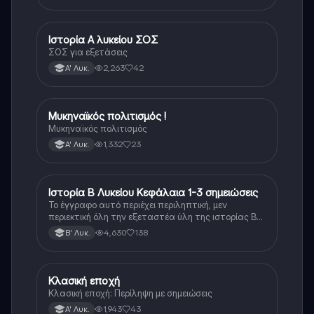
Ιστορία Α λυκείου ΣΟΣ
Ιστορία
ΣΟΣ για εξετάσεις
2,263
42
Α' Λυκ.
Μυκηναϊκός πολιτισμός !
Ιστορία
Μυκηναϊκός πολιτισμός
1,332
23
Α' Λυκ.
Ιστορία Β Λυκείου Κεφάλαια 1-3 σημειώσεις
Ιστορία
Το έγγραφο αυτό περιέχει περιληπτική, μεν
περιεκτική όλη την εξεταστέα ύλη της ιστορίας Β
λυκείου για τα πρώτα 3 Κεφάλαια, δηλαδή την
4,630
138
Β' Λυκ.
μισή ύλη. Το έγγραφο έχει γραφτεί με προσοχή και
άριστη ταυτόσημο το βιβλίο, όμως πολύ πιο απλά
στη κατανόηση!
Κλασική εποχή
Ιστορία
Κλασική εποχή: Περίληψη με σημειώσεις
1,943
43
Α' Λυκ.