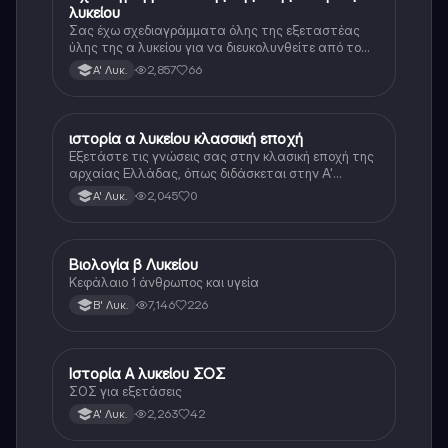
λυκείου
Σας έχω σχεδιαγράμματα όλης της εξεταστέας
ύλης της α λυκείου για να διευκολυνθείτε από το
τεράστιο βάρος του βιβλίου
2,857
66
Α' Λυκ.
ιστορία α λυκείου κλασσική εποχή
Ιστορία
Εξετάστε τις γνώσεις σας στην κλασική εποχή της
αρχαίας Ελλάδας, όπως διδάσκεται στην Α'
Λυκείου.
2,045
0
Α' Λυκ.
Βιολογία β Λυκείου
Βιολογία
Κεφάλαιο 1 άνθρωπος και υγεία
7,146
226
Β' Λυκ.
Ιστορία Α λυκείου ΣΟΣ
Ιστορία
ΣΟΣ για εξετάσεις
2,263
42
Α' Λυκ.