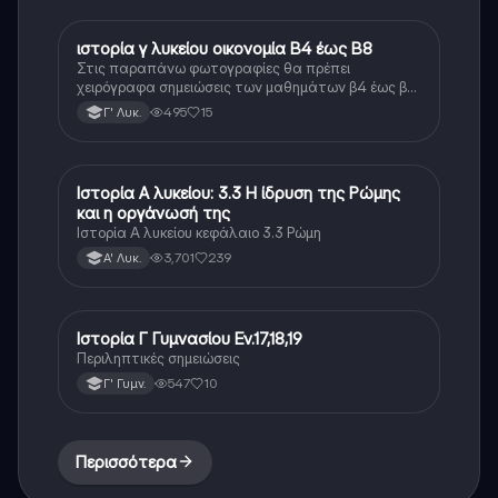
ιστορία γ λυκείου οικονομία Β4 έως Β8
Ιστορία
Στις παραπάνω φωτογραφίες θα πρέπει
χειρόγραφα σημειώσεις των μαθημάτων β4 έως β8
της οικονομίας της ιστορίας γ λυκείου οι σημειώσεις
495
15
Γ' Λυκ.
αυτές είναι ίδιες ή αρκετά κοντά στο πρωτότυπο
κείμενο.
Ιστορία Α λυκείου: 3.3 Η ίδρυση της Ρώμης
Ιστορία
και η οργάνωσή της
Ιστορία Α λυκείου κεφάλαιο 3.3 Ρώμη
3,701
239
Α' Λυκ.
Ιστορία Γ Γυμνασίου Εν.17,18,19
Ιστορία
Περιληπτικές σημειώσεις
547
10
Γ' Γυμν.
Περισσότερα