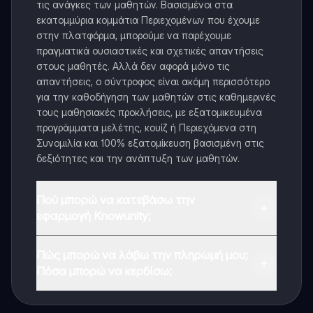
τις ανάγκες των μαθητών. Βασισμένοι στα
εκατομμύρια κομμάτια Περιεχομένων που έχουμε
στην πλατφόρμα, μπορούμε να παρέχουμε
πραγματικά ουσιαστικές και σχετικές απαντήσεις
στους μαθητές. Αλλά δεν αφορά μόνο τις
απαντήσεις, ο σύντροφος είναι ακόμη περισσότερο
για την καθοδήγηση των μαθητών στις καθημερινές
τους μαθησιακές προκλήσεις, με εξατομικευμένα
προγράμματα μελέτης, κουίζ ή Περιεχόμενα στη
Συνομιλία και 100% εξατομίκευση βασισμένη στις
δεξιότητες και την ανάπτυξη των μαθητών.
Πού μπορώ να κατεβάσω την
εφαρμογή Knowunity;
Μπορείτε να κατεβάσετε την εφαρμογή από το
Πώς μπορώ να λάβω την πληρωμή μου;
Google Play Store και το Apple App Store.
Πόσα μπορώ να κερδίσω;
Ναι, έχετε δωρεάν πρόσβαση στο περιεχόμενο της