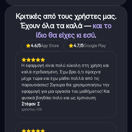
Κριτικές από τους χρήστες μας.
Έχουν όλα τα καλά —
και το
ίδιο θα είχες κι εσύ
.
4.6
/5
App Store
4.7
/5
Google Play
Η εφαρμογή είναι πολύ εύκολη στη χρήση και
καλά σχεδιασμένη. Έχω βρει ό,τι έψαχνα
μέχρι τώρα και έχω μάθει πολλά από τις
παρουσιάσεις! Σίγουρα θα χρησιμοποιήσω την
εφαρμογή για μια εργασία του μαθήματος! Και
φυσικά βοηθάει πολύ και ως έμπνευση.
Στέφαν Σ
χρήστης iOS