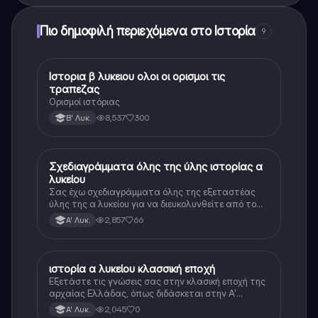
Πιο δημοφιλή περιεχόμενα στο Ιστορία
9
Ιστορια β λυκειου ολοι οι ορισμοι τις
Ιστορία
τραπεζας
Ορισμοί ιστόριας
8,537
300
Β' Λυκ.
Σχεδιαγράμματα όλης της ύλης ιστορίας α
Ιστορία
λυκείου
Σας έχω σχεδιαγράμματα όλης της εξεταστέας
ύλης της α λυκείου για να διευκολυνθείτε από το
τεράστιο βάρος του βιβλίου
2,857
66
Α' Λυκ.
ιστορία α λυκείου κλασσική εποχή
Ιστορία
Εξετάστε τις γνώσεις σας στην κλασική εποχή της
αρχαίας Ελλάδας, όπως διδάσκεται στην Α'
Λυκείου.
2,045
0
Α' Λυκ.