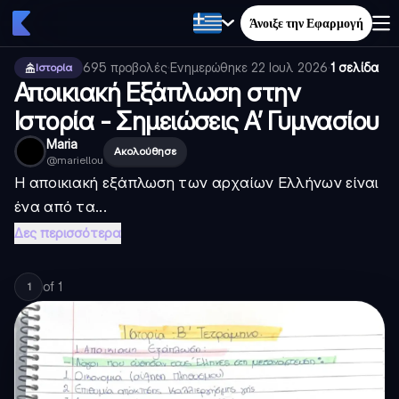
Άνοιξε την Εφαρμογή
695
προβολές
·
Ενημερώθηκε
22 Ιουλ 2026
·
1 σελίδα
Ιστορία
Αποικιακή Εξάπλωση στην
Ιστορία - Σημειώσεις Α’ Γυμνασίου
Maria
Ακολούθησε
@
mariellou
Η αποικιακή εξάπλωση των αρχαίων Ελλήνων είναι
ένα από τα...
Δες περισσότερα
of
1
1