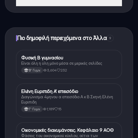
Ναι, έχετε δωρεάν πρόσβαση στο περιεχόμενο της
εφαρμογής και στον AI companion μας. Για να
ξεκλειδώσετε ορισμένες λειτουργίες της εφαρμογής,
μπορείτε να αγοράσετε το Knowunity Pro.
Πιο δημοφιλή περιεχόμενα στο Άλλα
9
Φυσική Β γυμνασίου
Άλλα
Είναι όλη η ύλη μόνο μέσα σε μερικές σελίδες
3,604
232
Β' Γυμν.
Ελένη Ευριπιδη Α’ επεισόδιο
Άλλα
Διαγώνισμα 4μηνου α επεισόδιο Α κ Β Σκηνή Ελένη
Ευριπιδη
1,189
15
Γ' Γυμν.
Οικονομικές διακυμάνσεις. Κεφάλαιο 9 ΑΟΘ
Άλλα
Φάσεις του οικονομικού κύκλου, αίτια των