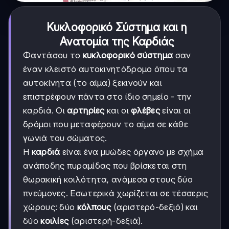
Κυκλοφορικό Σύστημα και η
Ανατομία της Καρδιάς
Φαντάσου το
κυκλοφορικό σύστημα
σαν
έναν κλειστό αυτοκινητόδρομο όπου τα
αυτοκίνητα (το αίμα) ξεκινούν και
επιστρέφουν πάντα στο ίδιο σημείο - την
καρδιά. Οι
αρτηρίες
και οι
φλέβες
είναι οι
δρόμοι που μεταφέρουν το αίμα σε κάθε
γωνιά του σώματος.
Η
καρδιά
είναι ένα μυώδες όργανο με σχήμα
ανάποδης πυραμίδας που βρίσκεται στη
θωρακική κοιλότητα, ανάμεσα στους δύο
πνεύμονες. Εσωτερικά χωρίζεται σε τέσσερις
χώρους: δύο
κόλπους
(αριστερό-δεξιό) και
δύο
κοιλίες
(αριστερή-δεξιά).