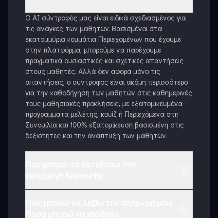
Ο AI σύντροφός μας είναι ειδικά σχεδιασμένος για
τις ανάγκες των μαθητών. Βασισμένοι στα
εκατομμύρια κομμάτια Περιεχομένων που έχουμε
στην πλατφόρμα, μπορούμε να παρέχουμε
πραγματικά ουσιαστικές και σχετικές απαντήσεις
στους μαθητές. Αλλά δεν αφορά μόνο τις
απαντήσεις, ο σύντροφος είναι ακόμη περισσότερο
για την καθοδήγηση των μαθητών στις καθημερινές
τους μαθησιακές προκλήσεις, με εξατομικευμένα
προγράμματα μελέτης, κουίζ ή Περιεχόμενα στη
Συνομιλία και 100% εξατομίκευση βασισμένη στις
δεξιότητες και την ανάπτυξη των μαθητών.
Πού μπορώ να κατεβάσω την
εφαρμογή Knowunity;
Μπορείτε να κατεβάσετε την εφαρμογή από το
Πώς μπορώ να λάβω την πληρωμή μου;
Google Play Store και το Apple App Store.
Πόσα μπορώ να κερδίσω;