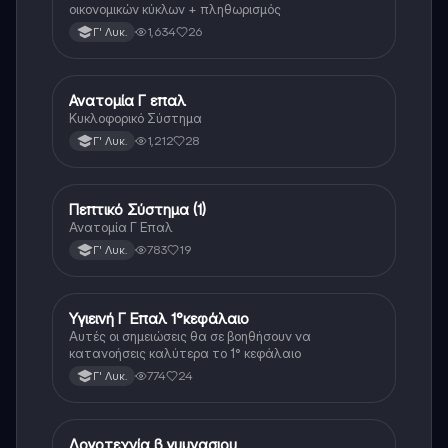
οικονομικών κύκλων + πληθωρισμός
1,634
26
Γ' Λυκ.
Ανατομία Γ επαλ
Άλλα
Κυκλοφορικό Σύστημα
1,212
28
Γ' Λυκ.
Πεπτικό Σύστημα (1)
Άλλα
Ανατομία Γ Επαλ
783
19
Γ' Λυκ.
Υγιεινή Γ Επαλ 1°κεφάλαιο
Άλλα
Αυτές οι σημειώσεις θα σε βοηθήσουν να
κατανοήσεις καλύτερα το 1° κεφάλαιο
774
24
Γ' Λυκ.
Λογοτεχνία β γυμνασιου
Άλλα