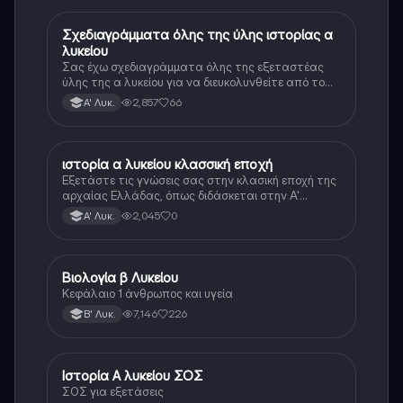
Σχεδιαγράμματα όλης της ύλης ιστορίας α
Ιστορία
λυκείου
Σας έχω σχεδιαγράμματα όλης της εξεταστέας
ύλης της α λυκείου για να διευκολυνθείτε από το
τεράστιο βάρος του βιβλίου
2,857
66
Α' Λυκ.
ιστορία α λυκείου κλασσική εποχή
Ιστορία
Εξετάστε τις γνώσεις σας στην κλασική εποχή της
αρχαίας Ελλάδας, όπως διδάσκεται στην Α'
Λυκείου.
2,045
0
Α' Λυκ.
Βιολογία β Λυκείου
Βιολογία
Κεφάλαιο 1 άνθρωπος και υγεία
7,146
226
Β' Λυκ.
Ιστορία Α λυκείου ΣΟΣ
Ιστορία
ΣΟΣ για εξετάσεις