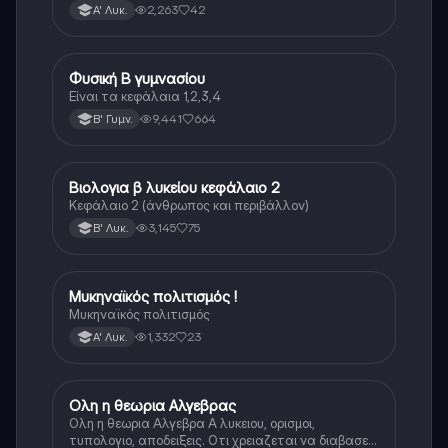
2,263
42
Α' Λυκ.
Φυσική Β γυμνασίου
Φυσική
Είναι τα κεφάλαια 1,2,3,4
9,441
664
Β' Γυμν.
Βιολογια β λυκείου κεφάλαιο 2
Βιολογία
Κεφάλαιο 2 (άνθρωπος και περιβάλλον)
3,145
75
Β' Λυκ.
Μυκηναϊκός πολιτισμός !
Ιστορία
Μυκηναϊκός πολιτισμός
1,332
23
Α' Λυκ.
Ολη η θεωρια Αλγεβρας
Μαθηματικά
Ολη η θεωρια Αλγεβρα Α λυκειου, ορισμοι,
τυπολογιο, αποδειξεις. Οτι χρειαζεται να διαβασεις