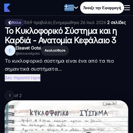
Άνοιξε την Εφαρμογή
569
προβολές
·
Ενημερώθηκε
26 Ιουλ 2026
·
2 σελίδες
Άλλα
Το Κυκλοφορικό Σύστημα και η
Καρδιά - Ανατομία Κεφάλαιο 3
Elisavet Gotsi
E
Ακολούθησε
@
elisavetgotsi
Το κυκλοφορικό σύστημα είναι ένα από τα πιο
σημαντικά συστήματα...
Δες περισσότερα
of
2
1