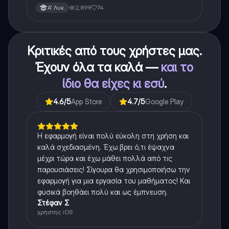
για το θεωρητικο κομματι της αλγεβρας.
2,899
74
Α' Λυκ.
Κριτικές από τους χρήστες μας.
Έχουν όλα τα καλά —
και το
ίδιο θα είχες κι εσύ
.
4.6
/5
App Store
4.7
/5
Google Play
Η εφαρμογή είναι πολύ εύκολη στη χρήση και
καλά σχεδιασμένη. Έχω βρει ό,τι έψαχνα
μέχρι τώρα και έχω μάθει πολλά από τις
παρουσιάσεις! Σίγουρα θα χρησιμοποιήσω την
εφαρμογή για μια εργασία του μαθήματος! Και
φυσικά βοηθάει πολύ και ως έμπνευση.
Στέφαν Σ
χρήστης iOS