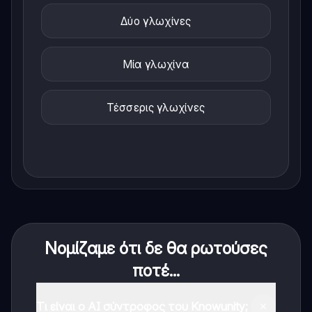
Δύο γλωχίνες
Μία γλωχίνα
Τέσσερις γλωχίνες
Νομίζαμε ότι δε θα ρωτούσες
ποτέ...
Τι είναι ο AI σύντροφος του Knowunity;