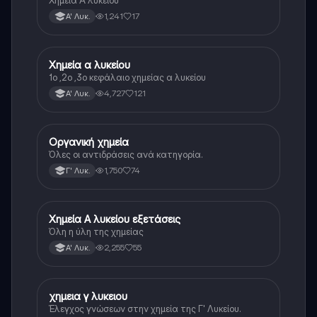
Χημεία Α λυκείου
1,241
17
Α' Λυκ.
Χημεία α λυκείου
Χημεία
1ο ,2ο ,3ο κεφάλαιο χημείας α λυκείου
4,727
121
Α' Λυκ.
Οργανική χημεία
Χημεία
Όλες οι αντιδράσεις ανά κατηγορία.
1,750
74
Γ' Λυκ.
Χημεία Α λυκείου εξετάσεις
Χημεία
Όλη η ύλη της χημείας
2,255
55
Α' Λυκ.
χημεια γ λυκειου
Χημεία
Έλεγχος γνώσεων στην χημεία της Γ' Λυκείου.