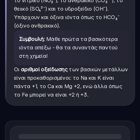
το νιτρικό (NO₃⁻), το ανθρακικό (CO₃²⁻), το
θειικό (SO₄²⁻) και το υδροξείδιο (OH⁻).
Υπάρχουν και όξινα ιόντα όπως το HCO₃⁻
(όξινο ανθρακικό).
Συμβουλή:
Μάθε πρώτα τα βασικότερα
ιόντα απέξω - θα τα συναντάς παντού
στη χημεία!
Οι
αριθμοί οξείδωσης
των βασικών μετάλλων
είναι προκαθορισμένοι: το Na και K είναι
πάντα +1, το Ca και Mg +2, ενώ άλλα όπως
το Fe μπορεί να είναι +2 ή +3.