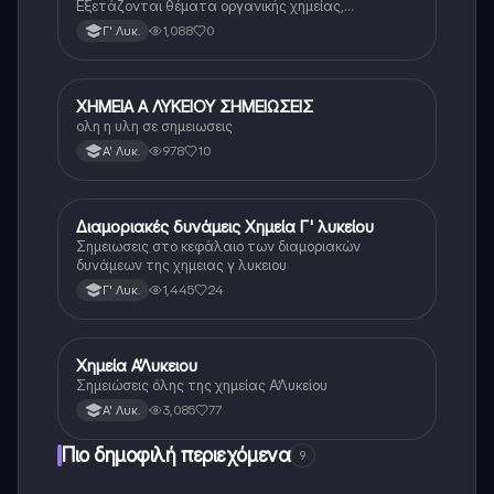
Εξετάζονται θέματα οργανικής χημείας,
αντιδράσεων και ενώσεων.
1,088
0
Γ' Λυκ.
ΧΗΜΕΙΑ Α ΛΥΚΕΙΟΥ ΣΗΜΕΙΩΣΕΙΣ
Χημεία
ολη η υλη σε σημειωσεις
978
10
Α' Λυκ.
Διαμοριακές δυνάμεις Χημεία Γ' λυκείου
Χημεία
Σημειωσεις στο κεφάλαιο των διαμοριακών
δυνάμεων της χημειας γ λυκειου
1,445
24
Γ' Λυκ.
Χημεία Α’Λυκειου
Χημεία
Σημειώσεις όλης της χημείας Α’Λυκείου
3,085
77
Α' Λυκ.
Πιο δημοφιλή περιεχόμενα
9