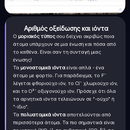
Αριθμός οξείδωσης και ιόντα
Ο
μοριακός τύπος
σου δείχνει ακριβώς ποια
άτομα υπάρχουν σε μια ένωση και πόσα από
το καθένα. Είναι σαν τη συνταγή μιας
ένωσης!
Τα
μονοατομικά ιόντα
είναι απλά - ένα
άτομο με φορτίο. Για παράδειγμα, το F⁻
λέγεται φθοριούχο ιόν, το Cl⁻ χλωριούχο ιόν,
και το O²⁻ οξυγονούχο ιόν. Πρόσεχε ότι όλα
τα αρνητικά ιόντα τελειώνουν σε "-ούχο" ή
"-ίδιο".
Τα
πολυατομικά ιόντα
αποτελούνται από
περισσότερα άτομα. Τα πιο σημαντικά είναι