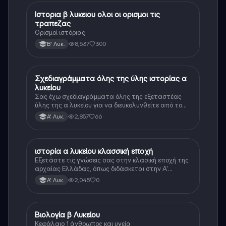
Ιστορια β λυκειου ολοι οι ορισμοι τις
Ιστορία
τραπεζας
Ορισμοί ιστόριας
8,537
300
Β' Λυκ.
Σχεδιαγράμματα όλης της ύλης ιστορίας α
Ιστορία
λυκείου
Σας έχω σχεδιαγράμματα όλης της εξεταστέας
ύλης της α λυκείου για να διευκολυνθείτε από το
τεράστιο βάρος του βιβλίου
2,857
66
Α' Λυκ.
ιστορία α λυκείου κλασσική εποχή
Ιστορία
Εξετάστε τις γνώσεις σας στην κλασική εποχή της
αρχαίας Ελλάδας, όπως διδάσκεται στην Α'
Λυκείου.
2,045
0
Α' Λυκ.
Βιολογία β Λυκείου
Βιολογία
Κεφάλαιο 1 άνθρωπος και υγεία