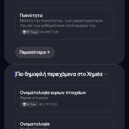
Πυκνότητα
Φυσική
Μελέτη της πυκνότητας, των χαρακτηριστικών
της και των μαθηματικών υπολογισμών της
698
125
Β' Γυμν.
Περισσότερα
Πιο δημοφιλή περιεχόμενα στο Χημεία
9
Ονοματολογία κυριων στοιχείων
Χημεία
Χημεια α λυκειου
1,731
20
Α' Λυκ.
Ονοματολογία
Χημεία