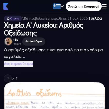
Άνοιξε την Εφαρμογή
1.116
προβολές
·
Ενημερώθηκε
21 Ιουλ 2026
·
1 σελίδα
Χημεία
Χημεία Α' Λυκείου: Αριθμός
Οξείδωσης
Fay
Ακολούθησε
@
fayp_
Ο αριθμός οξείδωσης είναι ένα από τα πιο χρήσιμα
εργαλεία...
Δες περισσότερα
of
1
1