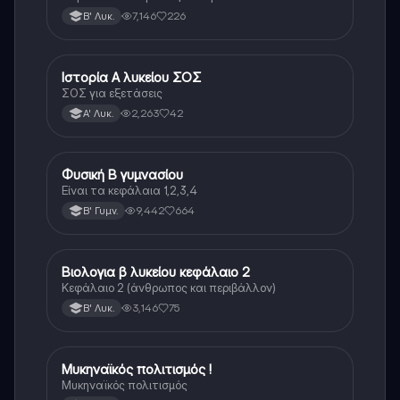
7,146
226
Β' Λυκ.
Ιστορία Α λυκείου ΣΟΣ
Ιστορία
ΣΟΣ για εξετάσεις
2,263
42
Α' Λυκ.
Φυσική Β γυμνασίου
Φυσική
Είναι τα κεφάλαια 1,2,3,4
9,442
664
Β' Γυμν.
Βιολογια β λυκείου κεφάλαιο 2
Βιολογία
Κεφάλαιο 2 (άνθρωπος και περιβάλλον)
3,146
75
Β' Λυκ.
Μυκηναϊκός πολιτισμός !
Ιστορία
Μυκηναϊκός πολιτισμός