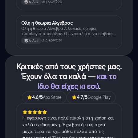
1,332
23
Α' Λυκ.
Ολη η θεωρια Αλγεβρας
Μαθηματικά
Ολη η θεωρια Αλγεβρα Α λυκειου, ορισμοι,
τυπολογιο, αποδειξεις. Οτι χρειαζεται να διαβασεις
για το θεωρητικο κομματι της αλγεβρας.
2,899
74
Α' Λυκ.
Κριτικές από τους χρήστες μας.
Έχουν όλα τα καλά —
και το
ίδιο θα είχες κι εσύ
.
4.6
/5
App Store
4.7
/5
Google Play
Η εφαρμογή είναι πολύ εύκολη στη χρήση και
καλά σχεδιασμένη. Έχω βρει ό,τι έψαχνα
μέχρι τώρα και έχω μάθει πολλά από τις