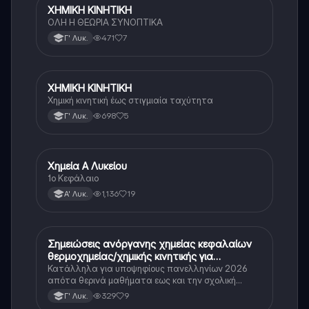
ΧΗΜΙΚΗ ΚΙΝΗΤΙΚΗ
Χημεία (Θετ.)
ΟΛΗ Η ΘΕΩΡΙΑ ΣΥΝΟΠΤΙΚΑ
471
7
Γ' Λυκ.
ΧΗΜΙΚΗ ΚΙΝΗΤΙΚΗ
Χημεία (Θετ.)
Χημική κινητική έως στιγμιαία ταχύτητα
698
5
Γ' Λυκ.
Χημεία Α Λυκείου
Χημεία
1ο Κεφάλαιο
1,136
19
Α' Λυκ.
Σημειώσεις ανόργανης χημείας κεφαλαίων
Χημεία
θερμοχημείας/χημικής κινητικής για
πανελληνιες 2026
Κατάλληλα για υποψηφίους πανελληνίων 2026
απότα θερινά μαθήματα εως και την σχολική
χρονιά της Γ Λυκείου🥰
329
9
Γ' Λυκ.