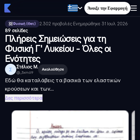
Άνοιξε την Εφαρμογή
2.302
προβολές
·
Ενημερώθηκε
31 Ιουλ 2026
·
Φυσική (Θετ.)
89 σελίδες
Πλήρεις Σημειώσεις για τη
Φυσική Γ' Λυκείου - Όλες οι
Ενότητες
Στέλιος Μ.
Σ
Ακολούθησε
@
_3xm69
Εδώ θα καταλάβεις τα βασικά των ελαστικών
κρούσεων και των...
Δες περισσότερα