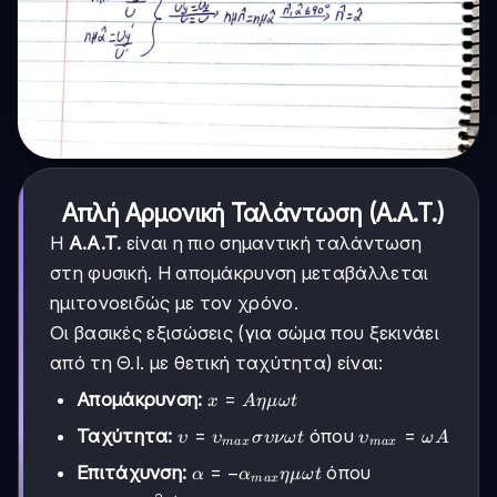
Απλή Αρμονική Ταλάντωση (Α.Α.Τ.)
Η
Α.Α.Τ.
είναι η πιο σημαντική ταλάντωση
στη φυσική. Η απομάκρυνση μεταβάλλεται
ημιτονοειδώς με τον χρόνο.
Οι βασικές εξισώσεις (για σώμα που ξεκινάει
από τη Θ.Ι. με θετική ταχύτητα) είναι:
x =
=
Απομάκρυνση:
x
A
η
μ
ω
t
A
υ =
=
υ_{max}
=
Ταχύτητα:
όπου
υ
υ
σ
υν
ω
t
υ
ω
A
ημωt
ma
x
ma
x
υ_{max}
= ωA
α =
=
−
Επιτάχυνση:
όπου
α
α
η
μ
ω
t
συνωt
ma
x
-α_{max}