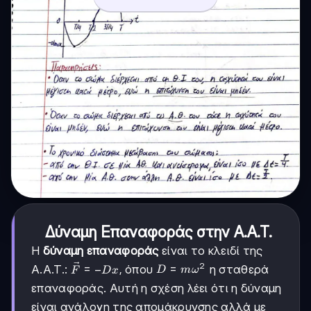
Δύναμη Επαναφοράς στην Α.Α.Τ.
Η
δύναμη επαναφοράς
είναι το κλειδί της
2
\vec{F}
D =
=
=
−
Α.Α.Τ.:
, όπου
η σταθερά
D
m
ω
F
D
x
= -Dx
mω^2
επαναφοράς. Αυτή η σχέση λέει ότι η δύναμη
είναι ανάλογη της απομάκρυνσης αλλά με