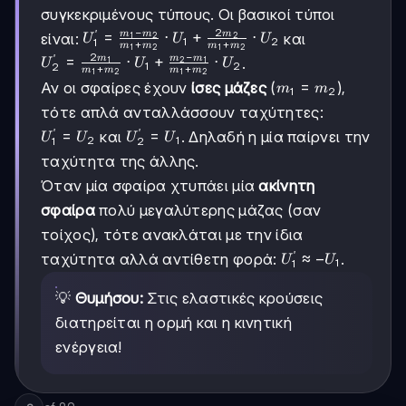
συγκεκριμένους τύπους. Οι βασικοί τύποι
−
2
′
U_1' =
=
⋅
+
⋅
m
m
m
είναι:
και
1
2
2
U
U
U
1
2
1
+
+
m
m
m
m
1
2
1
2
\frac{m_1 -
2
−
′
U_2' =
=
⋅
+
⋅
m
m
m
.
1
2
1
U
U
U
1
2
2
+
+
m
m
m
m
m_2}{m_1 +
1
2
1
2
\frac{2m_1}
m_1
=
Αν οι σφαίρες έχουν
ίσες μάζες
(
),
m
m
m_2} \cdot
1
2
{m_1 +
=
U_1 +
τότε απλά ανταλλάσσουν ταχύτητες:
m_2} \cdot
m_2
\frac{2m_2}
′
′
U_1 +
U_1'
=
U_2'
=
και
. Δηλαδή η μία παίρνει την
U
U
U
U
2
1
1
2
{m_1 + m_2}
\frac{m_2 -
=
=
ταχύτητα της άλλης.
\cdot U_2
m_1}{m_1 +
U_2
U_1
Όταν μία σφαίρα χτυπάει μία
ακίνητη
m_2} \cdot
U_2
σφαίρα
πολύ μεγαλύτερης μάζας (σαν
τοίχος), τότε ανακλάται με την ίδια
′
U_1'
≈
−
ταχύτητα αλλά αντίθετη φορά:
.
U
U
1
1
≈ -
U_1
💡
Θυμήσου:
Στις ελαστικές κρούσεις
διατηρείται η ορμή και η κινητική
ενέργεια!