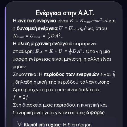
Ενέργεια στην Α.Α.Τ.
2
K =
=
Η
κινητική ενέργεια
είναι
και
K
K
σ
υ
ν
ω
t
ma
x
K_{max}
2
U =
=
η
δυναμική ενέργεια
, όπου
U
U
η
μ
ω
t
ma
x
συν^2ωt
U_{max}
1
2
K_{max}
=
=
.
K
U
D
A
ma
x
ma
x
2
ημ^2ωt
=
Η
ολική μηχανική ενέργεια
παραμένει
U_{max}
1
2
E_{ολ}
=
+
=
σταθερή:
. Όταν η μία
E
K
U
D
A
=
ο
λ
2
= K + U
\frac{1}
μορφή ενέργειας είναι μέγιστη, η άλλη είναι
=
{2}DA^2
μηδέν.
\frac{1}
{2}DA^2
\frac{
T
Σημαντικό: Η
περίοδος των ενεργειών
είναι
2
{2}
, δηλαδή η μισή της περιόδου ταλάντωσης.
Άρα η συχνότητά τους είναι διπλάσια:
′
f'
=
2
.
f
f
=
Στη διάρκεια μιας περιόδου, η κινητική και
2f
δυναμική ενέργεια γίνονται ίσες
4 φορές
.
💡
Κλειδί επιτυχίας:
Η διατήρηση