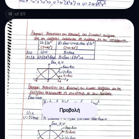
of
89
13
Προβολή