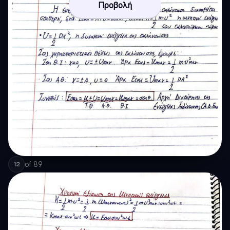
Προβολή
of
89
12