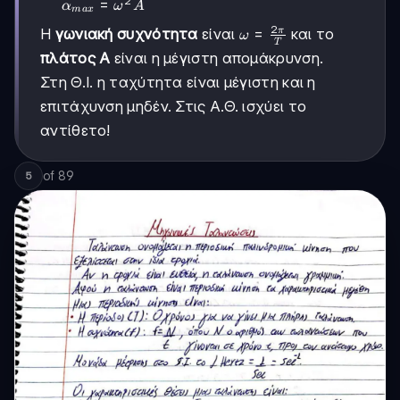
2
α_{max}
=
α
ω
A
ma
x
ημωt
= ω^2A
2
ω =
=
π
Η
γωνιακή συχνότητα
είναι
και το
ω
T
\frac{2π}
πλάτος A
είναι η μέγιστη απομάκρυνση.
{T}
Στη Θ.Ι. η ταχύτητα είναι μέγιστη και η
επιτάχυνση μηδέν. Στις Α.Θ. ισχύει το
αντίθετο!
of
89
5