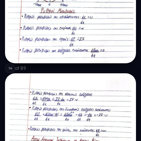
of
89
14