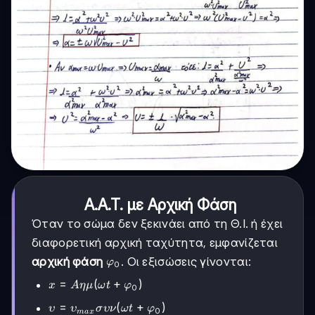
Α.Α.Τ. με Αρχική Φάση
Όταν το σώμα δεν ξεκινάει από τη Θ.Ι. ή έχει
διαφορετική αρχική ταχύτητα, εμφανίζεται
φ_0
αρχική φάση
. Οι εξισώσεις γίνονται:
φ
0
x = A
=
(
+
)
x
A
η
μ
ω
t
φ
0
ημ(ωt
υ =
=
(
+
)
υ
υ
σ
υν
ω
t
φ
0
+
ma
x