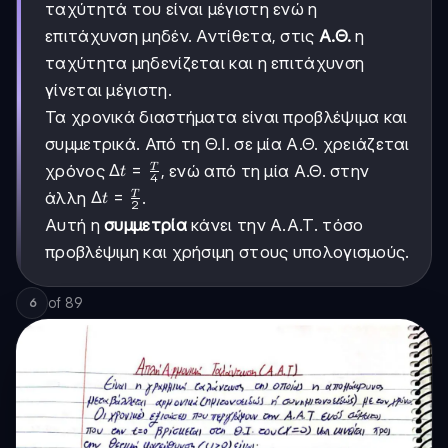
ταχύτητά του είναι μέγιστη ενώ η
επιτάχυνση μηδέν. Αντίθετα, στις
Α.Θ.
η
ταχύτητα μηδενίζεται και η επιτάχυνση
γίνεται μέγιστη.
Τα χρονικά διαστήματα είναι προβλέψιμα και
συμμετρικά. Από τη Θ.Ι. σε μία Α.Θ. χρειάζεται
Δt =
Δ
=
T
χρόνος
, ενώ από τη μία Α.Θ. στην
t
4
\frac{T}
Δt =
Δ
=
T
άλλη
.
t
2
{4}
\frac{T}
Αυτή η
συμμετρία
κάνει την Α.Α.Τ. τόσο
{2}
προβλέψιμη και χρήσιμη στους υπολογισμούς.
of
89
6