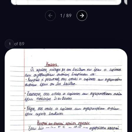
1
/
89
of
89
1