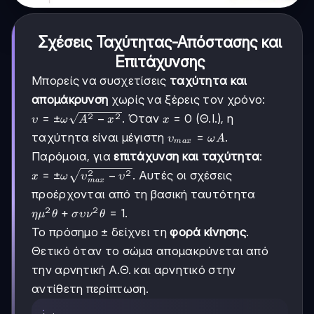
Σχέσεις Ταχύτητας-Απόστασης και
Επιτάχυνσης
Μπορείς να συσχετίσεις
ταχύτητα και
απομάκρυνση
χωρίς να ξέρεις τον χρόνο:
2
2
υ =
=
±
−
x
=
0
. Όταν
(Θ.Ι.), η
υ
ω
A
x
x
±ω\sqrt{A^2
=
υ_{max}
=
ταχύτητα είναι μέγιστη
.
υ
ω
A
ma
x
- x^2}
0
= ωA
Παρόμοια, για
επιτάχυνση και ταχύτητα
:
2
2
x =
=
±
−
. Αυτές οι σχέσεις
x
ω
υ
υ
ma
x
±ω\sqrt{υ_{max}^2
προέρχονται από τη βασική ταυτότητα
- υ^2}
2
2
ημ^2θ
+
=
1
.
η
μ
θ
σ
υ
ν
θ
+
Το πρόσημο ± δείχνει τη
φορά κίνησης
.
συν^2θ
Θετικό όταν το σώμα απομακρύνεται από
= 1
την αρνητική Α.Θ. και αρνητικό στην
αντίθετη περίπτωση.