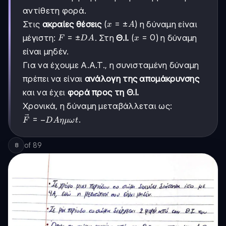
αντίθετη φορά.
x
=
±
Στις
ακραίες θέσεις
(
) η δύναμη είναι
x
A
=
F =
=
±
x
=
0
μέγιστη:
. Στη
Θ.Ι.
(
) η δύναμη
F
D
A
x
±A
±DA
=
είναι μηδέν.
0
Για να έχουμε Α.Α.Τ., η συνισταμένη δύναμη
πρέπει να είναι
ανάλογη της απομάκρυνσης
και να έχει
φορά προς τη Θ.Ι.
Χρονικά, η δύναμη μεταβάλλεται ως:
\vec{F}
=
−
.
F
D
A
η
μ
ω
t
= -DA
ημωt
of
89
8