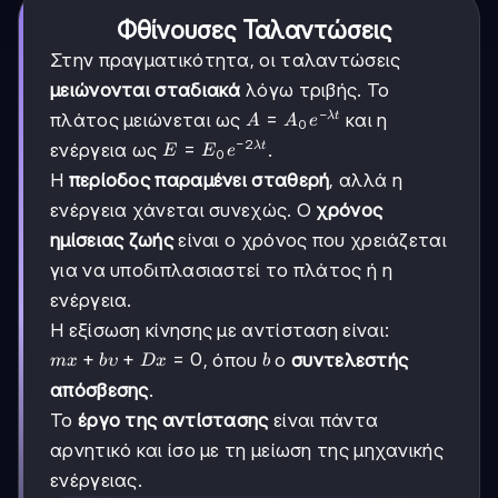
Φθίνουσες Ταλαντώσεις
Στην πραγματικότητα, οι ταλαντώσεις
μειώνονται σταδιακά
λόγω τριβής. Το
−
A =
=
πλάτος μειώνεται ως
και η
λ
t
A
A
e
0
A_0
−
2
E = E_0
=
ενέργεια ως
.
λ
t
E
E
e
0
e^{-
e^{-2λt}
Η
περίοδος παραμένει σταθερή
, αλλά η
λt}
ενέργεια χάνεται συνεχώς. Ο
χρόνος
ημίσειας ζωής
είναι ο χρόνος που χρειάζεται
για να υποδιπλασιαστεί το πλάτος ή η
ενέργεια.
Η εξίσωση κίνησης με αντίσταση είναι:
mx
+
+
=
0
b
, όπου
ο
συντελεστής
m
x
b
υ
D
x
b
+
απόσβεσης
.
bυ
Το
έργο της αντίστασης
είναι πάντα
+
Dx
αρνητικό και ίσο με τη μείωση της μηχανικής
=
ενέργειας.
0