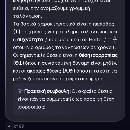
κίνηση στην ίδια τροχιά. Αν η τροχιά είναι
ευθεία, την ονομάζουμε γραμμική
ταλάντωση.
Τα βασικά χαρακτηριστικά είναι η
περίοδος
(T)
- ο χρόνος για μία πλήρη ταλάντωση, και
f
f =
=
N
η
συχνότητα
που μετριέται σε Hertz:
f
f
t
\frac{N}
όπου N ο αριθμός ταλαντώσεων σε χρόνο t.
{t}
Οι σημαντικές θέσεις είναι η
θέση ισορροπίας
(Θ.Ι.)
όπου η συνισταμένη δύναμη είναι μηδέν,
και οι
ακραίες θέσεις (Α.Θ.)
όπου η ταχύτητα
μηδενίζεται και αντιστρέφεται η φορά.
💡
Πρακτική συμβουλή:
Οι ακραίες θέσεις
είναι πάντα συμμετρικές ως προς τη θέση
ισορροπίας!
of
89
4