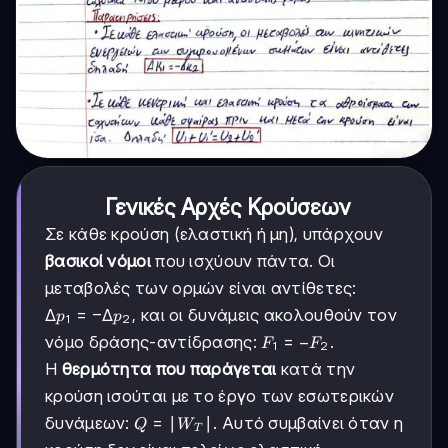
Γενικές Αρχές Κρούσεων
Σε κάθε κρούση (ελαστική ή μη), υπάρχουν
βασικοί νόμοι
που ισχύουν πάντα. Οι
μεταβολές των ορμών είναι αντίθετες:
Δp_1
Δ
=
−
Δ
, και οι δυνάμεις ακολουθούν τον
p
p
1
2
=
F_1
=
−
νόμο δράσης-αντίδρασης:
.
F
F
1
2
-Δp_2
= -
Η
θερμότητα που παράγεται
κατά την
F_2
κρούση ισούται με το έργο των εσωτερικών
Q =
=
∣
∣
δυνάμεων:
. Αυτό συμβαίνει όταν η
Q
W
T
|W_T|