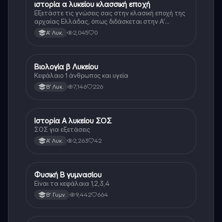
ιστορία α λυκείου κλασσική εποχή
Ιστορία
Εξετάστε τις γνώσεις σας στην κλασική εποχή της
αρχαίας Ελλάδας, όπως διδάσκεται στην Α'
Λυκείου.
2,045
0
Α' Λυκ.
Βιολογία β Λυκείου
Βιολογία
Κεφάλαιο 1 άνθρωπος και υγεία
7,146
226
Β' Λυκ.
Ιστορία Α λυκείου ΣΟΣ
Ιστορία
ΣΟΣ για εξετάσεις
2,263
42
Α' Λυκ.
Φυσική Β γυμνασίου
Φυσική
Είναι τα κεφάλαια 1,2,3,4
9,442
664
Β' Γυμν.