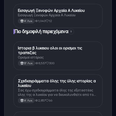
Εισαγωγή Ξενοφών Αρχαία Α Λυκείου
Αρχαία Ελληνικά
Εισαγωγή Ξενοφών Αρχαία Α Λυκείου
1,040
12
Α' Λυκ.
Πιο δημοφιλή περιεχόμενα
9
Ιστορια β λυκειου ολοι οι ορισμοι τις
Ιστορία
τραπεζας
Ορισμοί ιστόριας
8,537
300
Β' Λυκ.
Σχεδιαγράμματα όλης της ύλης ιστορίας α
Ιστορία
λυκείου
Σας έχω σχεδιαγράμματα όλης της εξεταστέας
ύλης της α λυκείου για να διευκολυνθείτε από το
τεράστιο βάρος του βιβλίου
2,857
66
Α' Λυκ.