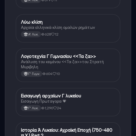
Λύω κλίση
Αρχαία Ελληνικά
Αρχαία ελληνικά κλίση ομαλών ρημάτων
628
12
Α' Λυκ.
Λογοτεχνία Γ Γυμνασίου <<Τα ζα>>
Νέα Ελληνικά
Ανάλυση του κειμένου <<Τα ζα>>του Στρατή
Μυριβηλη
604
10
Γ' Γυμν.
Εισαγωγή αρχαίων Γ λυκείου
Αρχαία Ελληνικά
Εισαγωγη Πρωταγορα 💗
1,290
24
Γ' Λυκ.
Ιστορία Ά Λυκείου: Αχραϊκή Εποχή (750-480
Νέα Ελληνικά
π.Χ.) Part 2