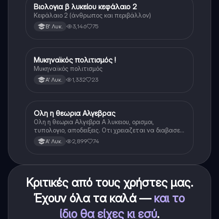
Βιολογια β λυκείου κεφάλαιο 2
Βιολογία
Κεφάλαιο 2 (άνθρωπος και περιβάλλον)
3,146
75
Β' Λυκ.
Μυκηναϊκός πολιτισμός !
Ιστορία
Μυκηναϊκός πολιτισμός
1,332
23
Α' Λυκ.
Ολη η θεωρια Αλγεβρας
Μαθηματικά
Ολη η θεωρια Αλγεβρα Α λυκειου, ορισμοι,
τυπολογιο, αποδειξεις. Οτι χρειαζεται να διαβασεις
για το θεωρητικο κομματι της αλγεβρας.
2,899
74
Α' Λυκ.
Κριτικές από τους χρήστες μας.
Έχουν όλα τα καλά —
και το
ίδιο θα είχες κι εσύ
.