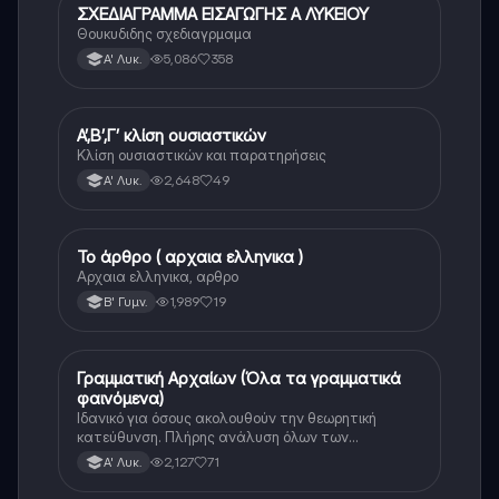
ΣΧΕΔΙΑΓΡΑΜΜΑ ΕΙΣΑΓΩΓΗΣ Α ΛΥΚΕΙΟΥ
Αρχαία Ελληνικά
Θουκυδιδης σχεδιαγρμαμα
5,086
358
Α' Λυκ.
Α’,Β’,Γ’ κλίση ουσιαστικών
Αρχαία Ελληνικά
Κλίση ουσιαστικών και παρατηρήσεις
2,648
49
Α' Λυκ.
Το άρθρο ( αρχαια ελληνικα )
Αρχαία Ελληνικά
Αρχαια ελληνικα, αρθρο
1,989
19
Β' Γυμν.
Γραμματική Αρχαίων (Όλα τα γραμματικά
Αρχαία Ελληνικά
φαινόμενα)
Ιδανικό για όσους ακολουθούν την θεωρητική
κατεύθυνση. Πλήρης ανάλυση όλων των
γραμματικών φαινομένων της αρχαίας Ελληνικής.
2,127
71
Α' Λυκ.