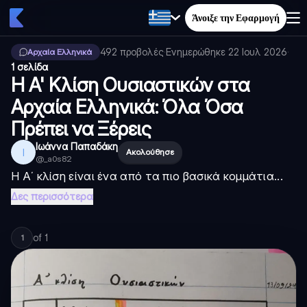
Άνοιξε την Εφαρμογή
492
προβολές
·
Ενημερώθηκε
22 Ιουλ 2026
·
Αρχαία Ελληνικά
1 σελίδα
Η Α' Κλίση Ουσιαστικών στα
Αρχαία Ελληνικά: Όλα Όσα
Πρέπει να Ξέρεις
Ιωάννα Παπαδάκη
Ι
Ακολούθησε
@
_a0s82
Η Α΄ κλίση είναι ένα από τα πιο βασικά κομμάτια...
Δες περισσότερα
of
1
1