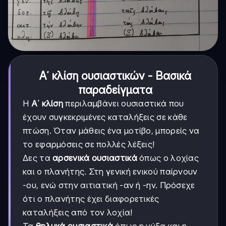
Α΄ κλίση ουσιαστικών - Βασικά
παραδείγματα
Η
Α΄ κλίση
περιλαμβάνει ουσιαστικά που
έχουν συγκεκριμένες καταλήξεις σε κάθε
πτώση. Όταν μάθεις ένα μοτίβο, μπορείς να
το εφαρμόσεις σε πολλές λέξεις!
Δες τα
αρσενικά ουσιαστικά
όπως ο λοχίας
και ο πλανήτης. Στη γενική ενικού παίρνουν
-ου, ενώ στην αιτιατική -αν ή -ην. Πρόσεχε
ότι ο πλανήτης έχει διαφορετικές
καταλήξεις από τον λοχία!
Τα
θηλυκά ουσιαστικά
όπως η μύξα και η