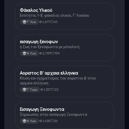
Φάκελος Υλικού
Αρχαία Ελληνικά
Ενότητες 1-8, φάκελος υλικού, Γ’ Λυκείου
1,677
45
Γ' Λυκ.
εισαγωγη ξενοφων
Αρχαία Ελληνικά
η ζωη του ξενοφωντα με μπουλετς
2,789
159
Α' Λυκ.
Αοριστος Β’ αρχαια ελληνικα
Αρχαία Ελληνικά
Κλιση και σχηματισμος του αοριστου β’ στην
αρχαια ελληνικη
1,257
22
Γ' Γυμν.
Εισαγωγη Ξενοφωντα
Αρχαία Ελληνικά
Σημειωσεις στην εισαγωγη Ξενοφωντα
1,635
36
Α' Λυκ.