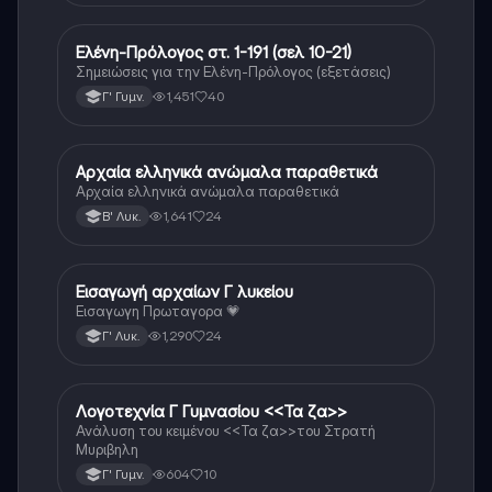
Ελένη-Πρόλογος στ. 1-191 (σελ 10-21)
Αρχαία Ελληνικά
Σημειώσεις για την Ελένη-Πρόλογος (εξετάσεις)
1,451
40
Γ' Γυμν.
Αρχαία ελληνικά ανώμαλα παραθετικά
Αρχαία Ελληνικά (Ανθρ.)
Αρχαία ελληνικά ανώμαλα παραθετικά
1,641
24
Β' Λυκ.
Εισαγωγή αρχαίων Γ λυκείου
Αρχαία Ελληνικά
Εισαγωγη Πρωταγορα 💗
1,290
24
Γ' Λυκ.
Λογοτεχνία Γ Γυμνασίου <<Τα ζα>>
Νέα Ελληνικά
Ανάλυση του κειμένου <<Τα ζα>>του Στρατή
Μυριβηλη
604
10
Γ' Γυμν.