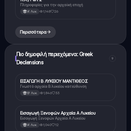
Πληροφορίες για την αρχαϊκή εποχή
1,148
26
Α' Λυκ.
Περισσότερα
Πιο δημοφιλή περιεχόμενα: Greek
9
Declensions
ΕΙΣΑΓΩΓΗ Β ΛΥΚΕΙΟΥ ΜΑΝΤΙΘΕΟΣ
Αρχαία Ελληνικά (Ανθρ.)
Γνωστό αρχαία Β λυκείου κατεύθυνση
1,846
33
Β' Λυκ.
Εισαγωγή Ξενοφών Αρχαία Α Λυκείου
Αρχαία Ελληνικά
Εισαγωγή Ξενοφών Αρχαία Α Λυκείου
1,040
12
Α' Λυκ.