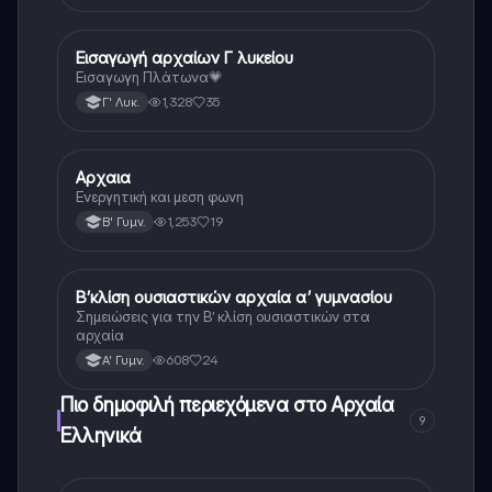
Εισαγωγή αρχαίων Γ λυκείου
Αρχαία Ελληνικά
Εισαγωγη Πλάτωνα💗
1,328
35
Γ' Λυκ.
Αρχαια
Αρχαία Ελληνικά
Ενεργητική και μεση φωνη
1,253
19
Β' Γυμν.
Β’κλίση ουσιαστικών αρχαία α’ γυμνασίου
Αρχαία Ελληνικά
Σημειώσεις για την Β’ κλίση ουσιαστικών στα
αρχαία
608
24
Α' Γυμν.
Πιο δημοφιλή περιεχόμενα στο Αρχαία
9
Ελληνικά