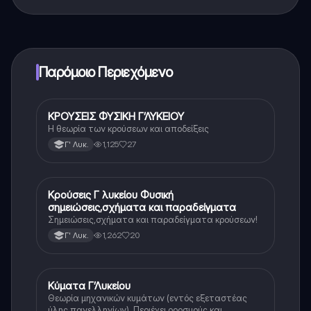
Ναι, έχετε δωρεάν πρόσβαση στο περιεχόμενο της
εφαρμογής και στον AI companion μας. Για να
ξεκλειδώσετε ορισμένες λειτουργίες της εφαρμογής,
μπορείτε να αγοράσετε το Knowunity Pro.
Παρόμοιο Περιεχόμενο
ΚΡΟΥΣΕΙΣ ΦΥΣΙΚΗ Γ’ΛΥΚΕΙΟΥ
Φυσική (Θετ.)
Η θεωρία των κρούσεων και αποδείξεις
1,125
27
Γ' Λυκ.
Κρούσεις Γ λυκείου Φυσική
Φυσική (Θετ.)
σημειώσεις,σχήματα και παραδείγματα
Σημειώσεις,σχήματα και παραδείγματα κρούσεων!
1,262
20
Γ' Λυκ.
Κύματα Γ’Λυκείου
Φυσική
Θεωρία μηχανικών κυμάτων (εντός εξεταστέας
ύλης πανελληνίων). Περιέχει οροσμούς και