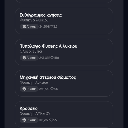
Ευθύγραμμες κινήσεις
Φυσική
Φυσική α λυκείου
1,598
32
Α' Λυκ.
Τυπολόγιο Φυσικης Α λυκείου
Φυσική
Όλοι οι τύποι
3,057
156
Α' Λυκ.
Μηχανική στερεού σώματος
Φυσική
Φυσική Γ λυκείου
2,541
40
Γ' Λυκ.
Κρούσεις
Φυσική
Φυσική Γ ΛΥΚΕΙΟΥ
1,659
29
Γ' Λυκ.