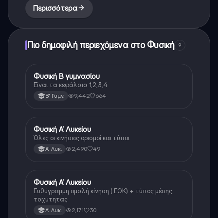
Περισσότερα
Πιο δημοφιλή περιεχόμενα στο Φυσική
9
Φυσική Β γυμνασίου
Φυσική
Είναι τα κεφάλαια 1,2,3,4
9,442
664
Β' Γυμν.
Φυσική Α’ Λυκείου
Φυσική
Όλες οι κινήσεις ορισμοί και τύποι
2,490
49
Α' Λυκ.
Φυσική Α’ Λυκείου
Φυσική
Ευθύγραμμη ομαλή κίνηση ( ΕΟΚ) + τύπος μέσης
ταχύτητας
2,171
30
Α' Λυκ.