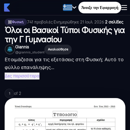
Άνοιξε την Εφαρμογή
741
προβολές
·
Ενημερώθηκε
21 Ιουλ 2026
·
2 σελίδες
Φυσική
Όλοι οι Βασικοί Τύποι Φυσικής για
την Γ Γυμνασίου
Giannis
Ακολούθησε
@
giannis_student
Ετοιμάζεσαι για τις εξετάσεις στη Φυσική; Αυτό το
φύλλο επανάληψης...
Δες περισσότερα
of
2
1