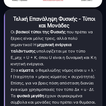
Τελική Επανάληψη Φυσικής - Τύποι
και Μονάδες
Οι
βασικοί τύποι της Φυσικής
που πρέπει να
ξέρεις είναι μόλις τρεις, αλλά πολύ
σημαντικοί! Η
μηχανική ενέργεια
ταλάντωσης
υπολογίζεται με τον τύπο
E_μηχ = U + K, όπου U είναι η δυναμική και K η
κινητική ενέργεια.
Στα
κύματα
, ο θεμελιώδης νόμος είναι u = λ ·
f (ταχύτητα = μήκος κύματος × συχνότητα).
Επίσης, για να βρεις πόση απόσταση διανύει
ένα κύμα χρησιμοποιείς τον τύπο Δx = u · Δt.
Τα
φυσικά μεγέθη
έχουν συγκεκριμένα
σύμβολα και μονάδες που πρέπει να θυμάσαι.