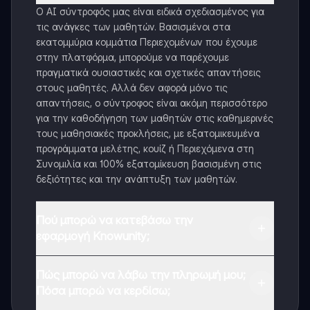
Ο AI σύντροφός μας είναι ειδικά σχεδιασμένος για
τις ανάγκες των μαθητών. Βασισμένοι στα
εκατομμύρια κομμάτια Περιεχομένων που έχουμε
στην πλατφόρμα, μπορούμε να παρέχουμε
πραγματικά ουσιαστικές και σχετικές απαντήσεις
στους μαθητές. Αλλά δεν αφορά μόνο τις
απαντήσεις, ο σύντροφος είναι ακόμη περισσότερο
για την καθοδήγηση των μαθητών στις καθημερινές
τους μαθησιακές προκλήσεις, με εξατομικευμένα
προγράμματα μελέτης, κουίζ ή Περιεχόμενα στη
Συνομιλία και 100% εξατομίκευση βασισμένη στις
δεξιότητες και την ανάπτυξη των μαθητών.
Πού μπορώ να κατεβάσω την
εφαρμογή Knowunity;
Μπορείτε να κατεβάσετε την εφαρμογή από το
Πώς μπορώ να λάβω την πληρωμή μου;
Google Play Store και το Apple App Store.
Πόσα μπορώ να κερδίσω;