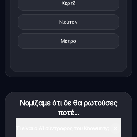
Χερτζ
Νιούτον
Μέτρα
Νομίζαμε ότι δε θα ρωτούσες
ποτέ...
Τι είναι ο AI σύντροφος του Knowunity;