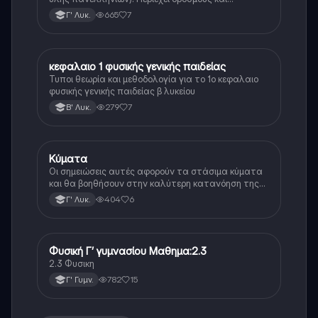
αποδείξεις
665
7
Γ' Λυκ.
κεφαλαιο 1 φυσικής γενικής παιδείας
Φυσική
Τυποι θεωρία και μεθοδολογία για το 1ο κεφαλαιο
φυσικής γενικής παιδείας β λυκείου
279
7
Β' Λυκ.
Κύματα
Φυσική (Θετ.)
Οι σημειώσεις αυτές αφορούν τα στάσιμα κύματα
και θα βοηθήσουν στην καλύτερη κατανόηση της
θεωρίας 🌊
404
6
Γ' Λυκ.
Φυσική Γ’ γυμνασίου Μαθημα:2.3
Φυσική
2.3 Φυσικη
782
15
Γ' Γυμν.