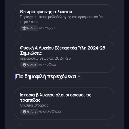
Θεωρια φυσικης α λυκειου
Φυσική
Περιεχει τυπους μεθοδολογιες και ορισμους καθε
κεφαλαιου
772
27
Α' Λυκ.
Φυσική Α Λυκείου Εξεταστέα Ύλη 2024-25
Φυσική
Σημειώσεις
σημειώσεις θεωρίας 2024-25
889
30
Α' Λυκ.
Πιο δημοφιλή περιεχόμενα
9
Ιστορια β λυκειου ολοι οι ορισμοι τις
Ιστορία
τραπεζας
Ορισμοί ιστόριας
8,539
300
Β' Λυκ.