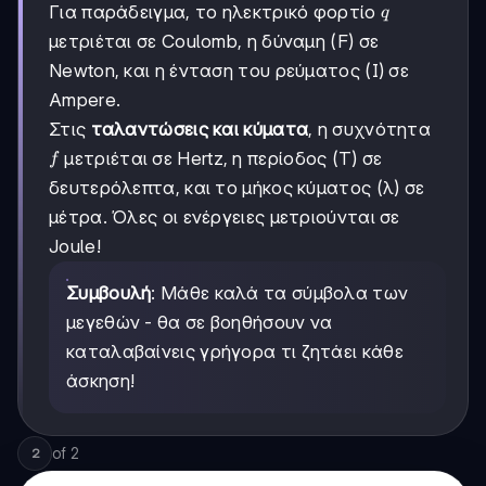
q
Για παράδειγμα, το ηλεκτρικό φορτίο
q
μετριέται σε Coulomb, η δύναμη (F) σε
Newton, και η ένταση του ρεύματος (I) σε
Ampere.
Στις
ταλαντώσεις και κύματα
, η συχνότητα
f
μετριέται σε Hertz, η περίοδος (T) σε
f
δευτερόλεπτα, και το μήκος κύματος (λ) σε
μέτρα. Όλες οι ενέργειες μετριούνται σε
Joule!
Συμβουλή
: Μάθε καλά τα σύμβολα των
μεγεθών - θα σε βοηθήσουν να
καταλαβαίνεις γρήγορα τι ζητάει κάθε
άσκηση!
of
2
2