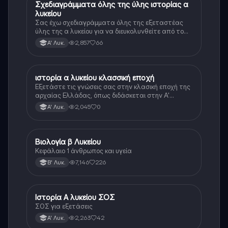
Σχεδιαγράμματα όλης της ύλης ιστορίας α
Ιστορία
λυκείου
Σας έχω σχεδιαγράμματα όλης της εξεταστέας
ύλης της α λυκείου για να διευκολυνθείτε από το
τεράστιο βάρος του βιβλίου
2,857
66
Α' Λυκ.
ιστορία α λυκείου κλασσική εποχή
Ιστορία
Εξετάστε τις γνώσεις σας στην κλασική εποχή της
αρχαίας Ελλάδας, όπως διδάσκεται στην Α'
Λυκείου.
2,045
0
Α' Λυκ.
Βιολογία β Λυκείου
Βιολογία
Κεφάλαιο 1 άνθρωπος και υγεία
7,146
226
Β' Λυκ.
Ιστορία Α λυκείου ΣΟΣ
Ιστορία
ΣΟΣ για εξετάσεις
2,263
42
Α' Λυκ.