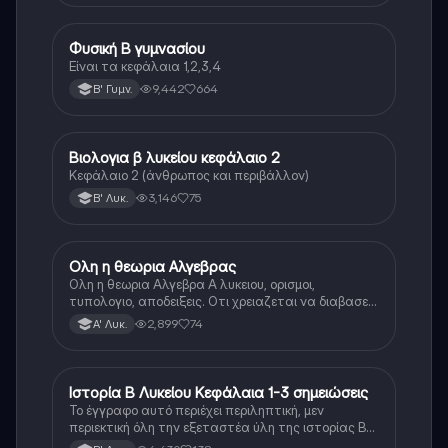
Φυσική Β γυμνασίου
Φυσική
Είναι τα κεφάλαια 1,2,3,4
9,442
664
Β' Γυμν.
Βιολογια β λυκείου κεφάλαιο 2
Βιολογία
Κεφάλαιο 2 (άνθρωπος και περιβάλλον)
3,146
75
Β' Λυκ.
Ολη η θεωρια Αλγεβρας
Μαθηματικά
Ολη η θεωρια Αλγεβρα Α λυκειου, ορισμοι,
τυπολογιο, αποδειξεις. Οτι χρειαζεται να διαβασεις
για το θεωρητικο κομματι της αλγεβρας.
2,899
74
Α' Λυκ.
Ιστορία Β Λυκείου Κεφάλαια 1-3 σημειώσεις
Ιστορία
Το έγγραφο αυτό περιέχει περιληπτική, μεν
περιεκτική όλη την εξεταστέα ύλη της ιστορίας Β
λυκείου για τα πρώτα 3 Κεφάλαια, δηλαδή την