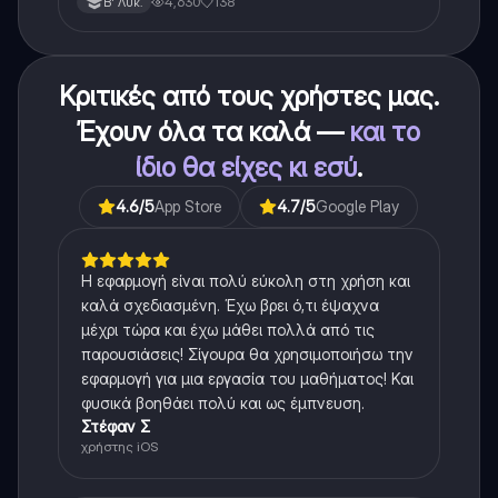
4,630
138
Β' Λυκ.
μισή ύλη. Το έγγραφο έχει γραφτεί με προσοχή και
άριστη ταυτόσημο το βιβλίο, όμως πολύ πιο απλά
στη κατανόηση!
Κριτικές από τους χρήστες μας.
Έχουν όλα τα καλά —
και το
ίδιο θα είχες κι εσύ
.
4.6
/5
App Store
4.7
/5
Google Play
Η εφαρμογή είναι πολύ εύκολη στη χρήση και
καλά σχεδιασμένη. Έχω βρει ό,τι έψαχνα
μέχρι τώρα και έχω μάθει πολλά από τις
παρουσιάσεις! Σίγουρα θα χρησιμοποιήσω την
εφαρμογή για μια εργασία του μαθήματος! Και
φυσικά βοηθάει πολύ και ως έμπνευση.
Στέφαν Σ
χρήστης iOS