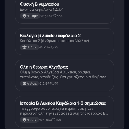
Φυσική Β γυμνασίου
Φυσική
Είναι τα κεφάλαια 1,2,3,4
9,442
664
Β' Γυμν.
Βιολογια β λυκείου κεφάλαιο 2
Βιολογία
Κεφάλαιο 2 (άνθρωπος και περιβάλλον)
3,146
75
Β' Λυκ.
Ολη η θεωρια Αλγεβρας
Μαθηματικά
Ολη η θεωρια Αλγεβρα Α λυκειου, ορισμοι,
τυπολογιο, αποδειξεις. Οτι χρειαζεται να διαβασεις
για το θεωρητικο κομματι της αλγεβρας.
2,899
74
Α' Λυκ.
Ιστορία Β Λυκείου Κεφάλαια 1-3 σημειώσεις
Ιστορία
Το έγγραφο αυτό περιέχει περιληπτική, μεν
περιεκτική όλη την εξεταστέα ύλη της ιστορίας Β
λυκείου για τα πρώτα 3 Κεφάλαια, δηλαδή την
4,630
138
Β' Λυκ.
μισή ύλη. Το έγγραφο έχει γραφτεί με προσοχή και
άριστη ταυτόσημο το βιβλίο, όμως πολύ πιο απλά