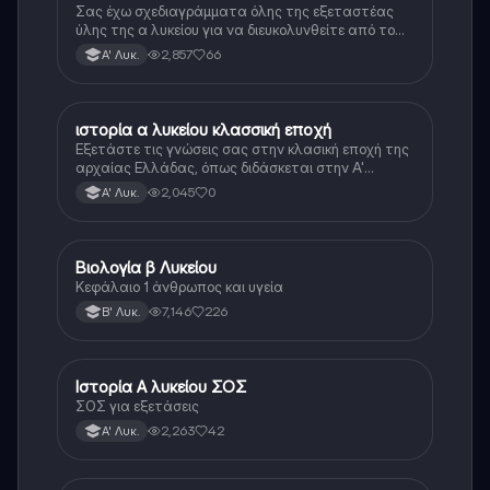
Σας έχω σχεδιαγράμματα όλης της εξεταστέας
ύλης της α λυκείου για να διευκολυνθείτε από το
τεράστιο βάρος του βιβλίου
2,857
66
Α' Λυκ.
ιστορία α λυκείου κλασσική εποχή
Ιστορία
Εξετάστε τις γνώσεις σας στην κλασική εποχή της
αρχαίας Ελλάδας, όπως διδάσκεται στην Α'
Λυκείου.
2,045
0
Α' Λυκ.
Βιολογία β Λυκείου
Βιολογία
Κεφάλαιο 1 άνθρωπος και υγεία
7,146
226
Β' Λυκ.
Ιστορία Α λυκείου ΣΟΣ
Ιστορία
ΣΟΣ για εξετάσεις
2,263
42
Α' Λυκ.