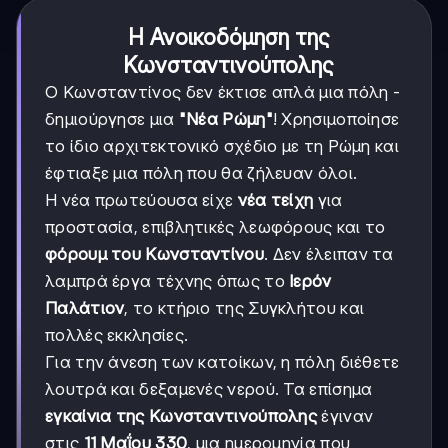
Η Ανοικοδόμηση της
Κωνσταντινούπολης
Ο Κωνσταντίνος δεν έκτισε απλά μια πόλη -
δημιούργησε μια
"Νέα Ρώμη"
! Χρησιμοποίησε
το ίδιο αρχιτεκτονικό σχέδιο με τη Ρώμη και
έφτιαξε μια πόλη που θα ζήλευαν όλοι.
Η νέα πρωτεύουσα είχε
νέα τείχη
για
προστασία, επιβλητικές λεωφόρους και το
φόρουμ του Κωνσταντίνου
. Δεν έλειπαν τα
λαμπρά έργα τέχνης όπως το
Ιερόν
Παλάτιον
, το κτήριο της Συγκλήτου και
πολλές εκκλησίες.
Για την άνεση των κατοίκων, η πόλη διέθετε
λουτρά και δεξαμενές νερού. Τα επίσημα
εγκαίνια της Κωνσταντινούπολης
έγιναν
στις
11 Μαΐου 330
, μια ημερομηνία που