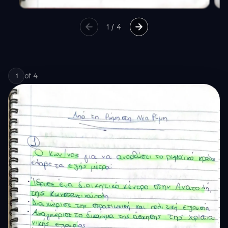
1
/
4
of
4
1