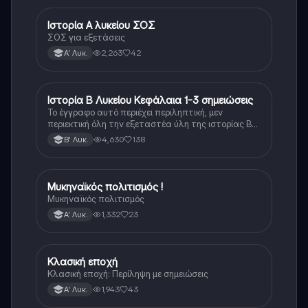
Ιστορία Α λυκείου ΣΟΣ
Ιστορία
ΣΟΣ για εξετάσεις
2,263
42
Α' Λυκ.
Ιστορία Β Λυκείου Κεφάλαια 1-3 σημειώσεις
Ιστορία
Το έγγραφο αυτό περιέχει περιληπτική, μεν
περιεκτική όλη την εξεταστέα ύλη της ιστορίας Β
λυκείου για τα πρώτα 3 Κεφάλαια, δηλαδή την
4,630
138
Β' Λυκ.
μισή ύλη. Το έγγραφο έχει γραφτεί με προσοχή και
άριστη ταυτόσημο το βιβλίο, όμως πολύ πιο απλά
στη κατανόηση!
Μυκηναϊκός πολιτισμός !
Ιστορία
Μυκηναϊκός πολιτισμός
1,332
23
Α' Λυκ.
Κλασική εποχή
Ιστορία
Κλασική εποχή: Περίληψη με σημειώσεις
1,943
43
Α' Λυκ.