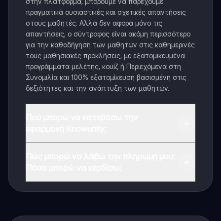
στην πλατφόρμα, μπορούμε να παρέχουμε
πραγματικά ουσιαστικές και σχετικές απαντήσεις
στους μαθητές. Αλλά δεν αφορά μόνο τις
απαντήσεις, ο σύντροφος είναι ακόμη περισσότερο
για την καθοδήγηση των μαθητών στις καθημερινές
τους μαθησιακές προκλήσεις, με εξατομικευμένα
προγράμματα μελέτης, κουίζ ή Περιεχόμενα στη
Συνομιλία και 100% εξατομίκευση βασισμένη στις
δεξιότητες και την ανάπτυξη των μαθητών.
Πού μπορώ να κατεβάσω την
εφαρμογή Knowunity;
Μπορείτε να κατεβάσετε την εφαρμογή από το
Πώς μπορώ να λάβω την πληρωμή μου;
Google Play Store και το Apple App Store.
Πόσα μπορώ να κερδίσω;
Ναι, έχετε δωρεάν πρόσβαση στο περιεχόμενο της
εφαρμογής και στον AI companion μας. Για να
ξεκλειδώσετε ορισμένες λειτουργίες της εφαρμογής,
μπορείτε να αγοράσετε το Knowunity Pro.