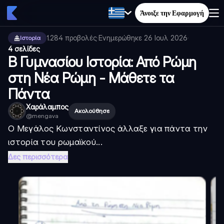
Άνοιξε την Εφαρμογή
1.284
προβολές
·
Ενημερώθηκε
26 Ιουλ 2026
·
Ιστορία
4 σελίδες
Β Γυμνασίου Ιστορία: Από Ρώμη
στη Νέα Ρώμη - Μάθετε τα
Πάντα
Χαράλαμπος
Ακολούθησε
@
mengava
Ο Μεγάλος Κωνσταντίνος άλλαξε για πάντα την
ιστορία του ρωμαϊκού...
Δες περισσότερα