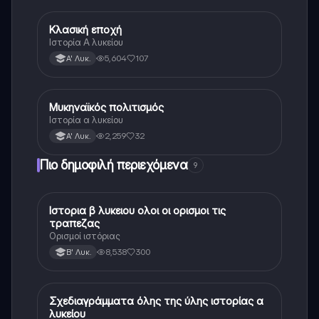
Κλασική εποχή
Ιστορία
Ιστορία Α λυκείου
5,604
107
Α' Λυκ.
Μυκηναϊκός πολιτισμός
Ιστορία
Ιστορία α λυκείου
2,259
32
Α' Λυκ.
Πιο δημοφιλή περιεχόμενα
9
Ιστορια β λυκειου ολοι οι ορισμοι τις
Ιστορία
τραπεζας
Ορισμοί ιστόριας
8,538
300
Β' Λυκ.
Σχεδιαγράμματα όλης της ύλης ιστορίας α
Ιστορία
λυκείου