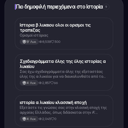
Πιο δημοφιλή περιεχόμενα στο Ιστορία
9
Ιστορια β λυκειου ολοι οι ορισμοι τις
Ιστορία
τραπεζας
Ορισμοί ιστόριας
8,538
300
Β' Λυκ.
Σχεδιαγράμματα όλης της ύλης ιστορίας α
Ιστορία
λυκείου
Σας έχω σχεδιαγράμματα όλης της εξεταστέας
ύλης της α λυκείου για να διευκολυνθείτε από το
τεράστιο βάρος του βιβλίου
2,857
66
Α' Λυκ.
ιστορία α λυκείου κλασσική εποχή
Ιστορία
Εξετάστε τις γνώσεις σας στην κλασική εποχή της
αρχαίας Ελλάδας, όπως διδάσκεται στην Α'
Λυκείου.
2,045
0
Α' Λυκ.