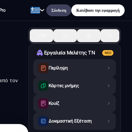
Σύνδεση
Κατέβασε την εφαρμογή
Pro
10
Εργαλεία Μελέτης ΤΝ
ΝΈΟ
Περίληψη
από τον
Κάρτες μνήμης
Κουίζ
Δοκιμαστική Εξέταση