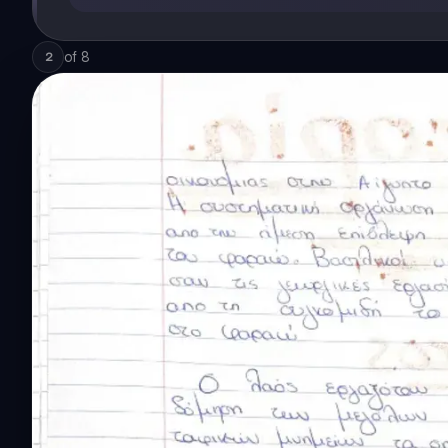
of
8
2