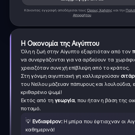
Κάνοντας εγγραφή αποδέχεσαι τους
Όρους Χρήσης
και την
Πολιτ
Απορρήτου
Η Οικονομία της Αιγύπτου
Όλη η ζωή στην Αίγυπτο εξαρτιόταν από τον
π
να συνεργάζονται για να αρδεύουν τα χωράφια
χρειαζόταν συνεχή επίβλεψη από το κράτος.
Στη γόνιμη αιγυπτιακή γη καλλιεργούσαν
σιτάρι
του Νείλου μάζευαν πάπυρους και λουλούδια, 
κριθαρένιο ψωμί!
Εκτός από τη
γεωργία
, που ήταν η βάση της ο
ποταμό.
💡
Ενδιαφέρον:
Η μπίρα που έφτιαχναν οι Αιγ
καθημερινά!