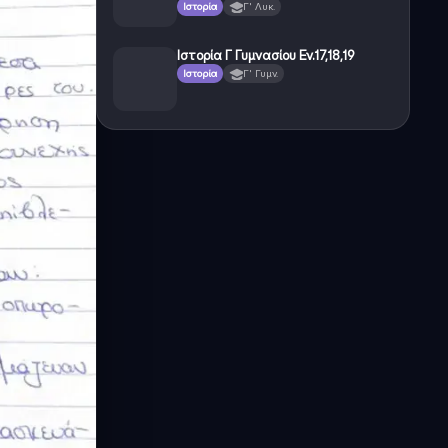
Ιστορία
Γ' Λυκ.
Ιστορία Γ Γυμνασίου Εν.17,18,19
Ιστορία
Γ' Γυμν.