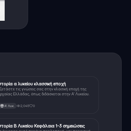
ες
στορία α λυκείου κλασσική εποχή
Ιστορία
ξετάστε τις γνώσεις σας στην κλασική εποχή της
ρχαίας Ελλάδας, όπως διδάσκεται στην Α' Λυκείου.
2,045
0
Α' Λυκ.
στορία Β Λυκείου Κεφάλαια 1-3 σημειώσεις
Ιστορία
ο έγγραφο αυτό περιέχει περιληπτική, μεν περιεκτική