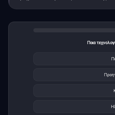
Ποια τεχνολογ
Π
Προη
Η