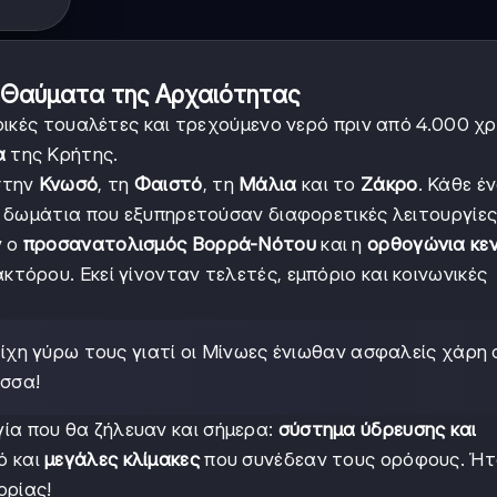
ά Θαύματα της Αρχαιότητας
ικές τουαλέτες και τρεχούμενο νερό πριν από 4.000 χρ
α
της Κρήτης.
στην
Κνωσό
, τη
Φαιστό
, τη
Μάλια
και το
Ζάκρο
. Κάθε έ
 δωμάτια που εξυπηρετούσαν διαφορετικές λειτουργίες
ν ο
προσανατολισμός Βορρά-Νότου
και η
ορθογώνια κεν
τόρου. Εκεί γίνονταν τελετές, εμπόριο και κοινωνικές
ίχη γύρω τους γιατί οι Μίνωες ένιωθαν ασφαλείς χάρη
σσα!
ία που θα ζήλευαν και σήμερα:
σύστημα ύδρευσης και
ό και
μεγάλες κλίμακες
που συνέδεαν τους ορόφους. Ή
ορίας!