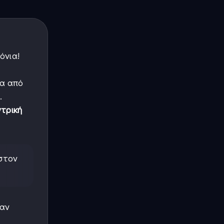
όνια!
να από
.
τρική
 στον
ταν