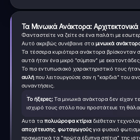
Τα Μινωικά Ανάκτορα: Αρχιτεκτονικ
Φανταστείτε να ζείτε σε ένα παλάτι με εσωτερ
Αυτό ακριβώς συνέβαινε στα
μινωικά ανάκτορ
Τα τέσσερα κυριότερα ανάκτορα βρίσκονταν 
αυτά ήταν ένα μικρό "σύμπαν" με εκατοντάδες
Το πιο εντυπωσιακό χαρακτηριστικό τους ήτα
αυλή
που λειτουργούσε σαν η "καρδιά" του ανακ
συναντήσεις.
Το ήξερες;
Τα μινωικά ανάκτορα δεν είχαν τε
ισχυρό τους στόλο που προστάτευε τη θάλα
Αυτά τα
πολυώροφα κτίρια
διέθεταν τεχνολογ
αποχέτευσης
,
φωταγωγούς
για φυσικό φωτισμ
πραγματικά τα "πρώτα έξυπνα σπίτια" της ιστ