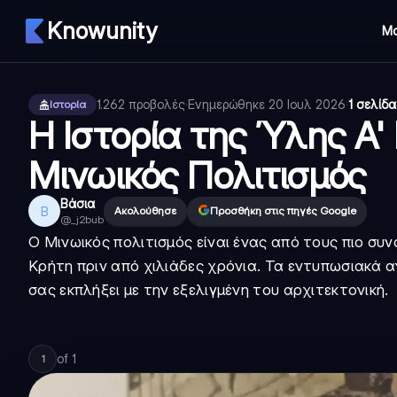
Knowunity
Μ
1.262
προβολές
·
Ενημερώθηκε
20 Ιουλ 2026
·
1 σελίδα
Ιστορία
Η Ιστορία της Ύλης Α'
Μινωικός Πολιτισμός
Βάσια
Β
Ακολούθησε
Προσθήκη στις πηγές Google
@
_j2bub
Ο Μινωικός πολιτισμός είναι ένας από τους πιο συ
Κρήτη πριν από χιλιάδες χρόνια. Τα εντυπωσιακά
σας εκπλήξει με την εξελιγμένη του αρχιτεκτονική.
of
1
1