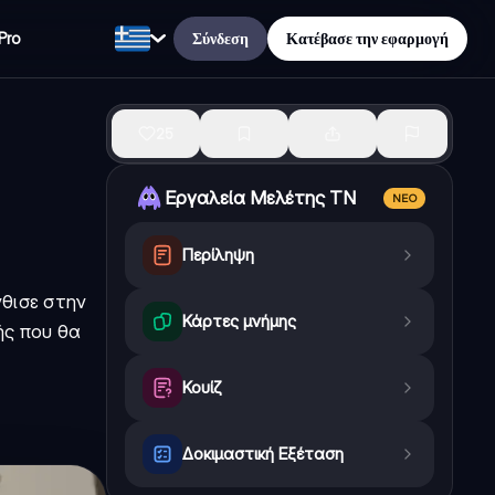
Σύνδεση
Κατέβασε την εφαρμογή
Pro
25
Εργαλεία Μελέτης ΤΝ
ΝΈΟ
Περίληψη
νθισε στην
Κάρτες μνήμης
ής που θα
Κουίζ
Δοκιμαστική Εξέταση