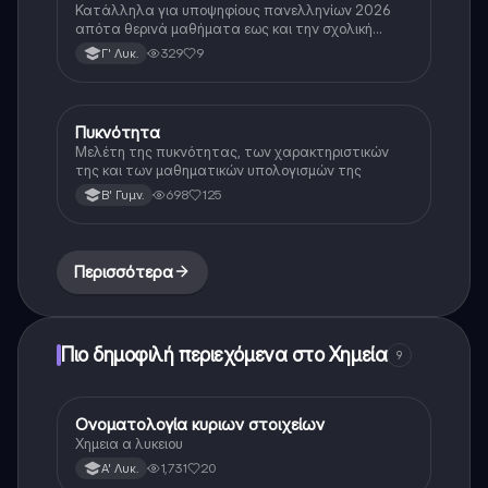
πανελληνιες 2026
Κατάλληλα για υποψηφίους πανελληνίων 2026
απότα θερινά μαθήματα εως και την σχολική
χρονιά της Γ Λυκείου🥰
329
9
Γ' Λυκ.
Πυκνότητα
Φυσική
Μελέτη της πυκνότητας, των χαρακτηριστικών
της και των μαθηματικών υπολογισμών της
698
125
Β' Γυμν.
Περισσότερα
Πιο δημοφιλή περιεχόμενα στο Χημεία
9
Ονοματολογία κυριων στοιχείων
Χημεία
Χημεια α λυκειου
1,731
20
Α' Λυκ.