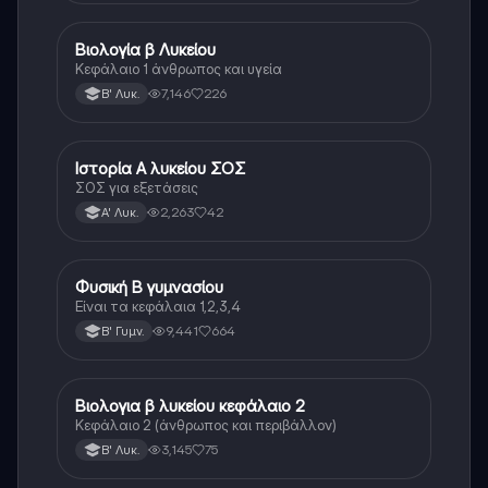
Βιολογία β Λυκείου
Βιολογία
Κεφάλαιο 1 άνθρωπος και υγεία
7,146
226
Β' Λυκ.
Ιστορία Α λυκείου ΣΟΣ
Ιστορία
ΣΟΣ για εξετάσεις
2,263
42
Α' Λυκ.
Φυσική Β γυμνασίου
Φυσική
Είναι τα κεφάλαια 1,2,3,4
9,441
664
Β' Γυμν.
Βιολογια β λυκείου κεφάλαιο 2
Βιολογία
Κεφάλαιο 2 (άνθρωπος και περιβάλλον)
3,145
75
Β' Λυκ.