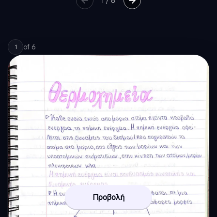
1
/
6
of
6
1
Προβολή