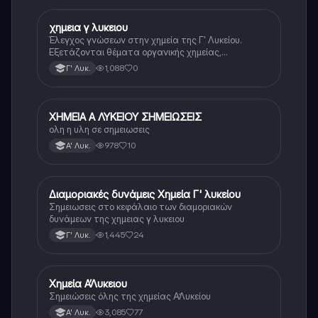
χημεια γ λυκειου
Χημεία
Έλεγχος γνώσεων στην χημεία της Γ' Λυκείου.
Εξετάζονται θέματα οργανικής χημείας,
αντιδράσεων και ενώσεων.
1,088
0
Γ' Λυκ.
ΧΗΜΕΙΑ Α ΛΥΚΕΙΟΥ ΣΗΜΕΙΩΣΕΙΣ
Χημεία
ολη η υλη σε σημειωσεις
978
10
Α' Λυκ.
Διαμοριακές δυνάμεις Χημεία Γ' λυκείου
Χημεία
Σημειωσεις στο κεφάλαιο των διαμοριακών
δυνάμεων της χημειας γ λυκειου
1,445
24
Γ' Λυκ.
Χημεία Α’Λυκειου
Χημεία
Σημειώσεις όλης της χημείας Α’Λυκείου
3,085
77
Α' Λυκ.