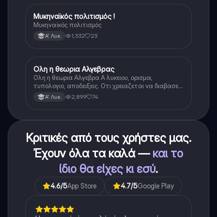
Μυκηναϊκός πολιτισμός !
Ιστορία
Μυκηναϊκός πολιτισμός
1,332
23
Α' Λυκ.
Ολη η θεωρια Αλγεβρας
Μαθηματικά
Ολη η θεωρια Αλγεβρα Α λυκειου, ορισμοι,
τυπολογιο, αποδειξεις. Οτι χρειαζεται να διαβασεις
για το θεωρητικο κομματι της αλγεβρας.
2,899
74
Α' Λυκ.
Κριτικές από τους χρήστες μας.
Έχουν όλα τα καλά —
και το
ίδιο θα είχες κι εσύ
.
4.6
/5
App Store
4.7
/5
Google Play