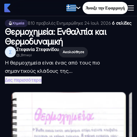
Άνοιξε την Εφαρμογή
810
προβολές
·
Ενημερώθηκε
24 Ιουλ 2026
·
6 σελίδες
Χημεία
Θερμοχημεία: Ενθαλπία και
Θερμοδυναμική
Στεφανία Στεφανίδου
Σ
Ακολούθησε
@
_8mwyi
Η θερμοχημεία είναι ένας από τους πιο
σημαντικούς κλάδους της...
Δες περισσότερα