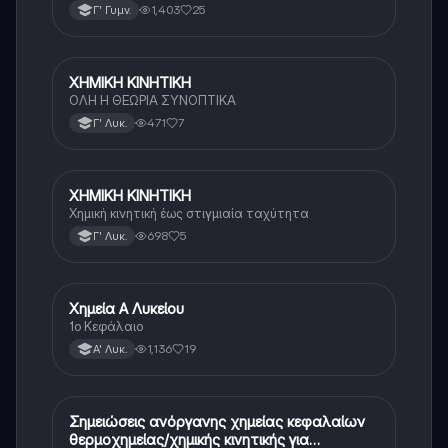
1,403
25
Γ' Γυμν.
ΧΗΜΙΚΗ ΚΙΝΗΤΙΚΗ
Χημεία (Θετ.)
ΟΛΗ Η ΘΕΩΡΙΑ ΣΥΝΟΠΤΙΚΑ
471
7
Γ' Λυκ.
ΧΗΜΙΚΗ ΚΙΝΗΤΙΚΗ
Χημεία (Θετ.)
Χημική κινητική έως στιγμιαία ταχύτητα
698
5
Γ' Λυκ.
Χημεία Α Λυκείου
Χημεία
1ο Κεφάλαιο
1,136
19
Α' Λυκ.
Σημειώσεις ανόργανης χημείας κεφαλαίων
Χημεία
θερμοχημείας/χημικής κινητικής για