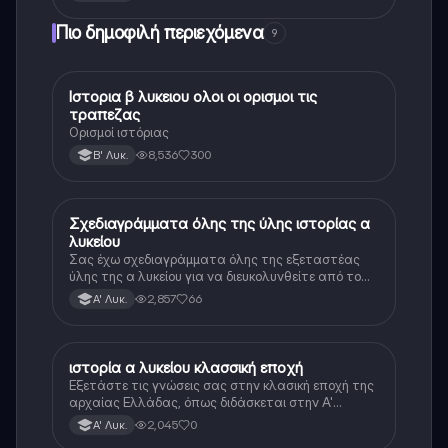
Πιο δημοφιλή περιεχόμενα
9
Ιστορια β λυκειου ολοι οι ορισμοι τις
Ιστορία
τραπεζας
Ορισμοί ιστόριας
8,536
300
Β' Λυκ.
Σχεδιαγράμματα όλης της ύλης ιστορίας α
Ιστορία
λυκείου
Σας έχω σχεδιαγράμματα όλης της εξεταστέας
ύλης της α λυκείου για να διευκολυνθείτε από το
τεράστιο βάρος του βιβλίου
2,857
66
Α' Λυκ.
ιστορία α λυκείου κλασσική εποχή
Ιστορία
Εξετάστε τις γνώσεις σας στην κλασική εποχή της
αρχαίας Ελλάδας, όπως διδάσκεται στην Α'
Λυκείου.
2,045
0
Α' Λυκ.