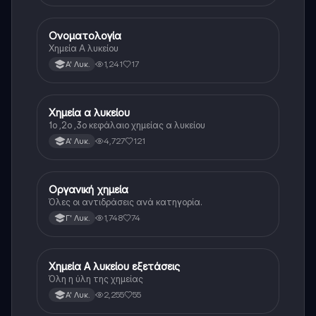
Ονοματολογία
Χημεία
Χημεία Α λυκείου
1,241
17
Α' Λυκ.
Χημεία α λυκείου
Χημεία
1ο ,2ο ,3ο κεφάλαιο χημείας α λυκείου
4,727
121
Α' Λυκ.
Οργανική χημεία
Χημεία
Όλες οι αντιδράσεις ανά κατηγορία.
1,748
74
Γ' Λυκ.
Χημεία Α λυκείου εξετάσεις
Χημεία
Όλη η ύλη της χημείας
2,255
55
Α' Λυκ.