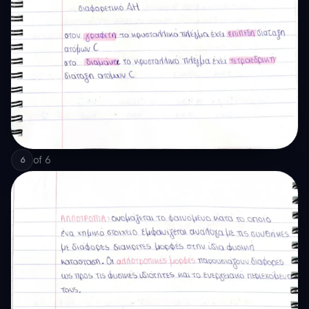
of
6
6