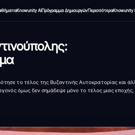
αθήματα
Knowunity AI
Πρόγραμμα Δημιουργών
Περισσότερα
Knowunity 
τινούπολης:
μμα
τησε το τέλος της Βυζαντινής Αυτοκρατορίας και άλ
εγονός όμως δεν σημάδεψε μόνο το τέλος μιας εποχής,