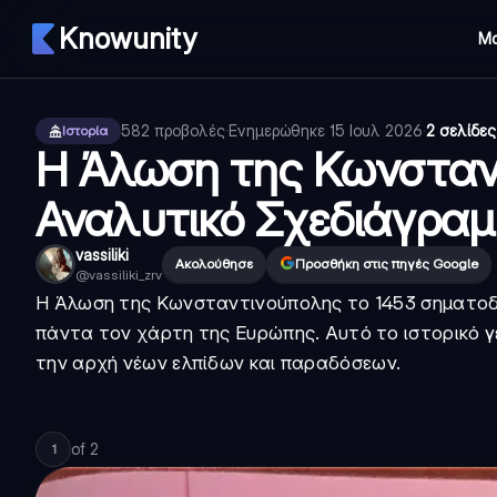
Knowunity
Μ
582
προβολές
·
Ενημερώθηκε
15 Ιουλ 2026
·
2 σελίδες
Ιστορία
Η Άλωση της Κωνσταν
Αναλυτικό Σχεδιάγρα
vassiliki
Ακολούθησε
Προσθήκη στις πηγές Google
@
vassiliki_zrv
Η Άλωση της Κωνσταντινούπολης το 1453 σηματοδό
πάντα τον χάρτη της Ευρώπης. Αυτό το ιστορικό γ
την αρχή νέων ελπίδων και παραδόσεων.
of
2
1