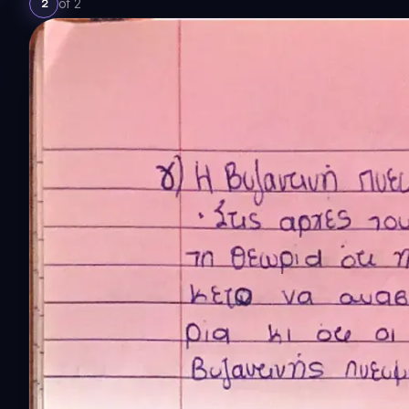
of
2
2