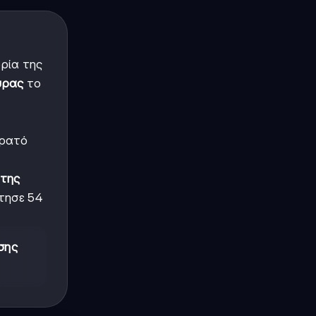
ορία της
ύρας
το
τρατό
 της
τησε 54
σης