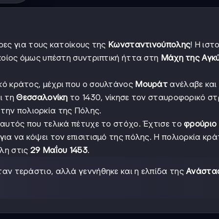
ρες για τους κατοίκους της
Κωνσταντινούπολης
! Η ιστ
οποίος όμως υπέστη συντριπτική ήττα στη
Μάχη της Αγκ
ό κράτος, μέχρι που ο σουλτάνος
Μουράτ
ανέλαβε και
ι τη
Θεσσαλονίκη
το 1430, νίκησε τον σταυροφορικό σ
 την πολιορκία της Πόλης.
 αυτός που τελικά πέτυχε το στόχο. Έχτισε το
φρούριο
α να κόψει τον επισιτισμό της πόλης. Η πολιορκία κρά
όλη στις
29 Μαΐου 1453
.
ταν τεράστιο, αλλά γεννήθηκε και η ελπίδα της
Ανάστα