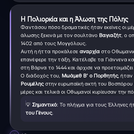
Η Πολιορκία και η Άλωση της Πόλης
Φαντάσου πόσο δραματικές ήταν εκείνες οι μέ
άλωσης ξεκινά με τον σουλτάνο
Βαγιαζήτ
, ο 
1402 από τους Μογγόλους.
Αυτή η ήττα προκάλεσε
αναρχία
στο Οθωμανικ
επανέφερε την τάξη. Κατέλαβε τα Γιάννενα κα
στη Βάρνα το 1444 και άρχισε να προετοιμάζει
Ο διάδοχός του,
Μωάμεθ Β' ο Πορθητής
, ήταν
Ρουμέλης
στην ευρωπαϊκή ακτή του Βοσπόρου γι
μέρες και τελικά οι Οθωμανοί κυρίευσαν την π
💡
Σημαντικό
: Το πλήγμα για τους Έλληνες ή
του Γένους
.