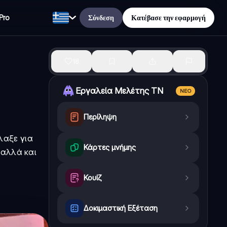
Σύνδεση
Κατέβασε την εφαρμογή
Pro
18
Εργαλεία Μελέτης ΤΝ
ΝΈΟ
Περίληψη
λαξε για
Κάρτες μνήμης
 αλλά και
Κουίζ
Δοκιμαστική Εξέταση