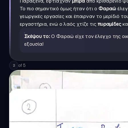
Παράξενα, έφτιαχναν
μπίρα
από κριθαρένιο ψω
Το πιο σημαντικό όμως ήταν ότι ο
Φαραώ
έλεγ
γεωργικές εργασίες και έπαιρναν το μερίδιό τ
εργαστήρια, ενώ ο λαός χτίζε τις
πυραμίδες
κα
Σκέψου το:
Ο Φαραώ είχε τον έλεγχο της οι
εξουσία!
of
5
2