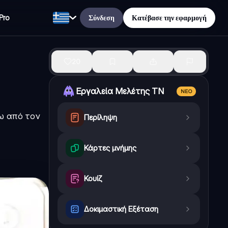
Σύνδεση
Κατέβασε την εφαρμογή
Pro
20
Εργαλεία Μελέτης ΤΝ
ΝΈΟ
ω από τον
Περίληψη
Κάρτες μνήμης
Κουίζ
Δοκιμαστική Εξέταση