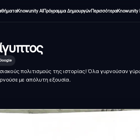
αθήματα
Knowunity AI
Πρόγραμμα Δημιουργών
Περισσότερα
Knowunity 
Αίγυπτος
Google
σιακούς πολιτισμούς της ιστορίας! Όλα γυρνούσαν γύρ
ρνούσε με απόλυτη εξουσία.