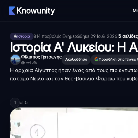
Knowunity
Μ
814
προβολές
·
Ενημερώθηκε
29 Ιουλ 2026
·
5 σελίδες
Ιστορία
Ιστορία Α' Λυκείου: Η 
Φίλιππος Γριτσώνης
Ακολούθησε
Προσθήκη στις πηγές 
@
_w4o7s
Η αρχαία Αίγυπτος ήταν ένας από τους πιο εντυπω
ποταμό Νείλο και τον θεό-βασιλιά Φαραώ που κυβε
of
5
1