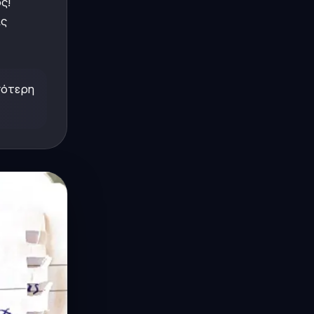
ς!
ις
σότερη