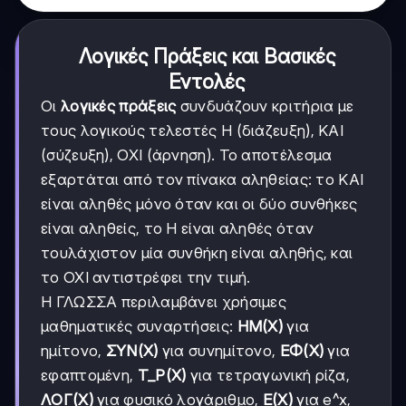
Λογικές Πράξεις και Βασικές
Εντολές
Οι
λογικές πράξεις
συνδυάζουν κριτήρια με
τους λογικούς τελεστές Η (διάζευξη), ΚΑΙ
(σύζευξη), ΟΧΙ (άρνηση). Το αποτέλεσμα
εξαρτάται από τον πίνακα αληθείας: το ΚΑΙ
είναι αληθές μόνο όταν και οι δύο συνθήκες
είναι αληθείς, το Η είναι αληθές όταν
τουλάχιστον μία συνθήκη είναι αληθής, και
το ΟΧΙ αντιστρέφει την τιμή.
Η ΓΛΩΣΣΑ περιλαμβάνει χρήσιμες
μαθηματικές συναρτήσεις:
HM(X)
για
ημίτονο,
ΣΥΝ(X)
για συνημίτονο,
ΕΦ(X)
για
εφαπτομένη,
T_P(X)
για τετραγωνική ρίζα,
ΛΟΓ(X)
για φυσικό λογάριθμο,
E(X)
για e^x,