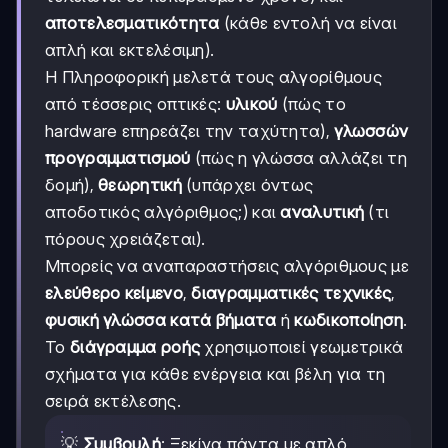
αποτελεσματικότητα
(κάθε εντολή να είναι
απλή και εκτελέσιμη).
Η Πληροφορική μελετά τους αλγορίθμους
από τέσσερις οπτικές:
υλικού
(πώς το
hardware επηρεάζει την ταχύτητα),
γλωσσών
προγραμματισμού
(πώς η γλώσσα αλλάζει τη
δομή),
θεωρητική
(υπάρχει όντως
αποδοτικός αλγόριθμος;) και
αναλυτική
(τι
πόρους χρειάζεται).
Μπορείς να αναπαραστήσεις αλγόριθμους με
ελεύθερο κείμενο
,
διαγραμματικές τεχνικές
,
φυσική γλώσσα κατά βήματα
ή
κωδικοποίηση
.
Το
διάγραμμα ροής
χρησιμοποιεί γεωμετρικά
σχήματα για κάθε ενέργεια και βέλη για τη
σειρά εκτέλεσης.
💡
Συμβουλή
: Ξεκίνα πάντα με απλό