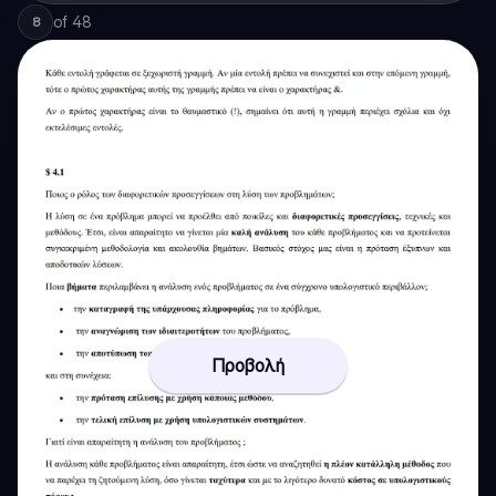
of
48
8
Προβολή