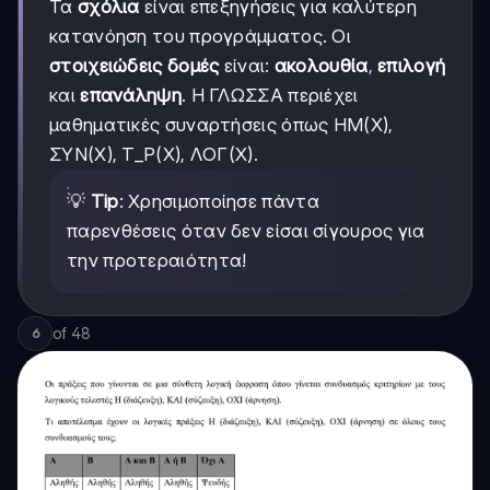
Τα
σχόλια
είναι επεξηγήσεις για καλύτερη
κατανόηση του προγράμματος. Οι
στοιχειώδεις δομές
είναι:
ακολουθία
,
επιλογή
και
επανάληψη
. Η ΓΛΩΣΣΑ περιέχει
μαθηματικές συναρτήσεις όπως HM(X),
ΣΥΝ(X), T_P(X), ΛΟΓ(X).
💡
Tip
: Χρησιμοποίησε πάντα
παρενθέσεις όταν δεν είσαι σίγουρος για
την προτεραιότητα!
of
48
6