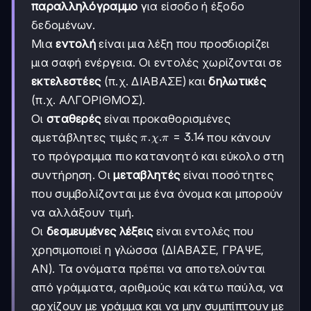
παραλληλόγραμμο
για είσοδο ή έξοδο
δεδομένων.
Μια
εντολή
είναι μια λέξη που προσδιορίζει
μια σαφή ενέργεια. Οι εντολές χωρίζονται σε
εκτελεστέες
(π.χ. ΔΙΑΒΑΣΕ) και
δηλωτικές
(π.χ. ΑΛΓΟΡΙΘΜΟΣ).
Οι
σταθερές
είναι προκαθορισμένες
π.χ.
.
.
=
3.14
αμετάβλητες τιμές
που κάνουν
π
χ
π
π=3.14
το πρόγραμμα πιο κατανοητό και εύκολο στη
συντήρηση. Οι
μεταβλητές
είναι ποσότητες
που συμβολίζονται με ένα όνομα και μπορούν
να αλλάξουν τιμή.
Οι
δεσμευμένες λέξεις
είναι εντολές που
χρησιμοποιεί η γλώσσα (ΔΙΑΒΑΣΕ, ΓΡΑΨΕ,
ΑΝ). Τα ονόματα πρέπει να αποτελούνται
από γράμματα, αριθμούς και κάτω παύλα, να
αρχίζουν με γράμμα και να μην συμπίπτουν με