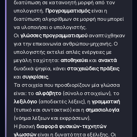
διατύπωση σε κατανοητή μορφή από τον
υπολογιστή.
Προγραμματισμός
είναι η
διατύπωση αλγορίθμων σε μορφή που μπορεί
να υλοποιήσει ο υπολογιστής.
Οι
γλώσσες προγραμματισμού
αναπτύχθηκαν
για την επικοινωνία ανθρώπου-μηχανής. Ο
υπολογιστής εκτελεί απλές ενέργειες με
μεγάλη ταχύτητα:
αποθηκεύει
και
ανακτά
δυαδικά ψηφία, κάνει
στοιχειώδεις πράξεις
και
συγκρίσεις
.
Τα στοιχεία που προσδιορίζουν μία γλώσσα
είναι: το
αλφάβητο
(σύνολο στοιχείων), το
λεξιλόγιο
(αποδεκτές λέξεις), η
γραμματική
(τυπικό και συντακτικό) και η
σημασιολογία
(νόημα λέξεων και εκφράσεων).
Η βασική
διαφορά φυσικών-τεχνητών
γλωσσών
είναι η δυνατότητα εξέλιξης. Οι