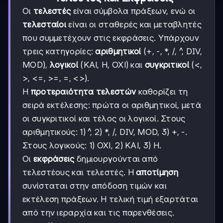
Οι
τελεστές
είναι σύμβολα πράξεων, ενώ οι
τελεσταίοι
είναι οι σταθερές και μεταβλητές
που συμμετέχουν στις εκφράσεις. Υπάρχουν
τρεις κατηγορίες:
αριθμητικοί
(+, -, *, /, ^, DIV,
MOD),
λογικοί
(ΚΑΙ, Η, ΟΧΙ) και
συγκριτικοί
(<,
>, <=, >=, =, <>).
Η
προτεραιότητα τελεστών
καθορίζει τη
σειρά εκτέλεσης: πρώτα οι αριθμητικοί, μετά
οι συγκριτικοί και τέλος οι λογικοί. Στους
αριθμητικούς: 1) ^, 2) *, /, DIV, MOD, 3) +, -.
Στους λογικούς: 1) ΟΧΙ, 2) ΚΑΙ, 3) Η.
Οι
εκφράσεις
δημιουργούνται από
τελεστέους και τελεστές. Η
αποτίμηση
συνίσταται στην απόδοση τιμών και
εκτέλεση πράξεων. Η τελική τιμή εξαρτάται
από την ιεραρχία και τις παρενθέσεις.