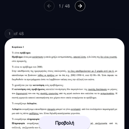
1
/
48
of
48
1
Προβολή