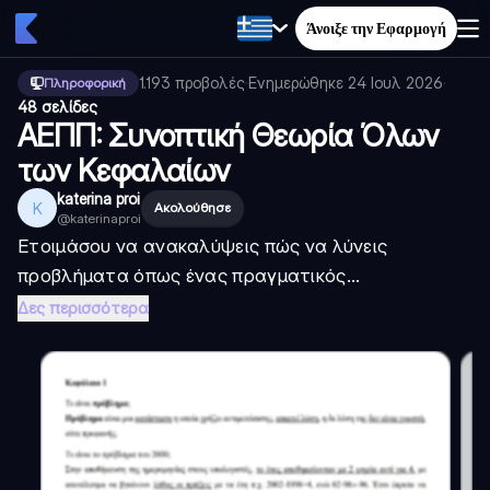
Άνοιξε την Εφαρμογή
1.193
προβολές
·
Ενημερώθηκε
24 Ιουλ 2026
·
Πληροφορική
48 σελίδες
ΑΕΠΠ: Συνοπτική Θεωρία Όλων
των Κεφαλαίων
katerina proi
K
Ακολούθησε
@
katerinaproi
Ετοιμάσου να ανακαλύψεις πώς να λύνεις
προβλήματα όπως ένας πραγματικός...
Δες περισσότερα