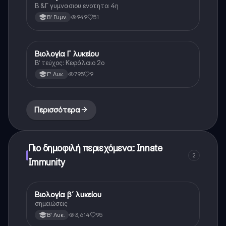
Β &Γ γυμνασιου ενοτητα 4η
949
51
Β' Γυμν.
Βιολογία Γ λυκείου
Βιολογία (Θετ.)
Β’ τεύχος: Κεφάλαιο 2ο
795
9
Γ' Λυκ.
Περισσότερα
Πιο δημοφιλή περιεχόμενα: Innate
2
Immunity
Βιολογία β´ λυκείου
Βιολογία
σημειώσεις
3,614
95
Β' Λυκ.