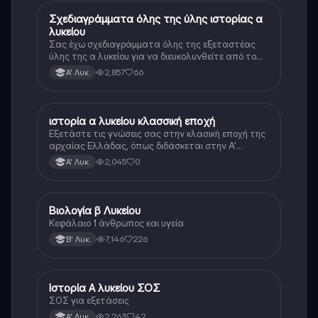
Σχεδιαγράμματα όλης της ύλης ιστορίας α
Ιστορία
λυκείου
Σας έχω σχεδιαγράμματα όλης της εξεταστέας
ύλης της α λυκείου για να διευκολυνθείτε από το
τεράστιο βάρος του βιβλίου
2,857
66
Α' Λυκ.
ιστορία α λυκείου κλασσική εποχή
Ιστορία
Εξετάστε τις γνώσεις σας στην κλασική εποχή της
αρχαίας Ελλάδας, όπως διδάσκεται στην Α'
Λυκείου.
2,045
0
Α' Λυκ.
Βιολογία β Λυκείου
Βιολογία
Κεφάλαιο 1 άνθρωπος και υγεία
7,146
226
Β' Λυκ.
Ιστορία Α λυκείου ΣΟΣ
Ιστορία
ΣΟΣ για εξετάσεις
2,263
42
Α' Λυκ.