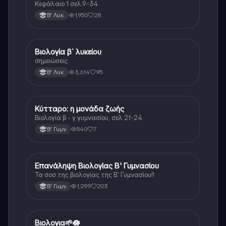
Κεφάλαιο 1 σελ.9-34
1,950
28
Β' Λυκ.
Βιολογία β´ λυκείου
Βιολογία
σημειώσεις
3,614
95
Β' Λυκ.
Κύτταρο: η μονάδα ζωής
Βιολογία
Βιολογία β - γ γυμνασίου, σελ 21-24
540
7
Β' Γυμν.
Επανάληψη Βιολογίας Β' Γυμνασίου
Βιολογία
Τα σοσ της βιολογίας της Β' Γυμνασίου!!
1,299
203
Β' Γυμν.
Βιολογια🌱🪷
Βιολογία