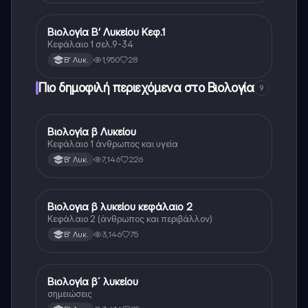
Βιολογία Β’ Λυκείου Κεφ.1
Βιολογία
Κεφάλαιο 1 σελ.9-34
1,950
28
Β' Λυκ.
Πιο δημοφιλή περιεχόμενα στο Βιολογία
9
Βιολογία β Λυκείου
Βιολογία
Κεφάλαιο 1 άνθρωπος και υγεία
7,146
226
Β' Λυκ.
Βιολογια β λυκείου κεφάλαιο 2
Βιολογία
Κεφάλαιο 2 (άνθρωπος και περιβάλλον)
3,146
75
Β' Λυκ.
Βιολογία β´ λυκείου
Βιολογία
σημειώσεις