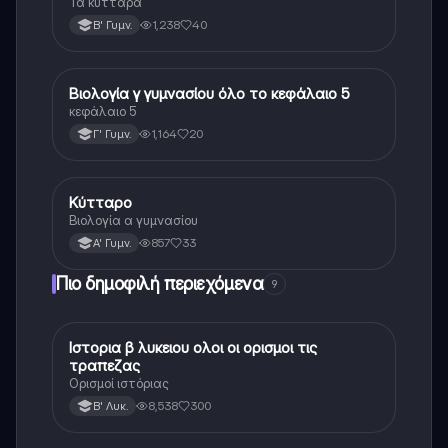
Τα κύτταρα
1,238
40
Β' Γυμν.
Βιολογία γ γυμνασίου όλο το κεφάλαιο 5
Βιολογία
κεφάλαιο 5
1,164
20
Γ' Γυμν.
Κύτταρο
Βιολογία
Βιολογία α γυμνασίου
857
33
Α' Γυμν.
Πιο δημοφιλή περιεχόμενα
9
Ιστορια β λυκειου ολοι οι ορισμοι τις
Ιστορία
τραπεζας
Ορισμοί ιστόριας
8,538
300
Β' Λυκ.