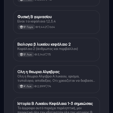
Φυσική Β γυμνασίου
Φυσική
Είναι τα κεφάλαια 1,2,3,4
9,442
664
Β' Γυμν.
Βιολογια β λυκείου κεφάλαιο 2
Βιολογία
Κεφάλαιο 2 (άνθρωπος και περιβάλλον)
3,146
75
Β' Λυκ.
Ολη η θεωρια Αλγεβρας
Μαθηματικά
Ολη η θεωρια Αλγεβρα Α λυκειου, ορισμοι,
τυπολογιο, αποδειξεις. Οτι χρειαζεται να διαβασεις
για το θεωρητικο κομματι της αλγεβρας.
2,899
74
Α' Λυκ.
Ιστορία Β Λυκείου Κεφάλαια 1-3 σημειώσεις
Ιστορία
Το έγγραφο αυτό περιέχει περιληπτική, μεν
περιεκτική όλη την εξεταστέα ύλη της ιστορίας Β