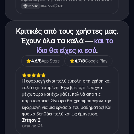
λυκείου για τα πρώτα 3 Κεφάλαια, δηλαδή την
4,630
138
Β' Λυκ.
μισή ύλη. Το έγγραφο έχει γραφτεί με προσοχή και
άριστη ταυτόσημο το βιβλίο, όμως πολύ πιο απλά
στη κατανόηση!
Κριτικές από τους χρήστες μας.
Έχουν όλα τα καλά —
και το
ίδιο θα είχες κι εσύ
.
4.6
/5
App Store
4.7
/5
Google Play
Η εφαρμογή είναι πολύ εύκολη στη χρήση και
καλά σχεδιασμένη. Έχω βρει ό,τι έψαχνα
μέχρι τώρα και έχω μάθει πολλά από τις
παρουσιάσεις! Σίγουρα θα χρησιμοποιήσω την
εφαρμογή για μια εργασία του μαθήματος! Και
φυσικά βοηθάει πολύ και ως έμπνευση.
Στέφαν Σ
χρήστης iOS