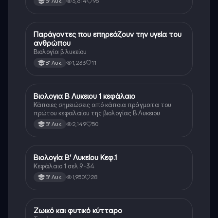
3,614
95
Β' Λυκ.
Παράγοντες που επηρεάζουν την υγεία του
Βιολογία
ανθρώπου
Βιολογία β λυκείου
1,233
11
Β' Λυκ.
Βιολογια Β Λυκειου 1 κεφάλαιο
Βιολογία
Κάποιες σημειώσεις από κάποια πράγματα του
πρώτου κεφαλαίου της βιολογίας Β Λυκειου
2,149
50
Β' Λυκ.
Βιολογία Β’ Λυκείου Κεφ.1
Βιολογία
Κεφάλαιο 1 σελ.9-34
1,950
28
Β' Λυκ.
Ζωικό και φυτικό κύτταρο
Βιολογία