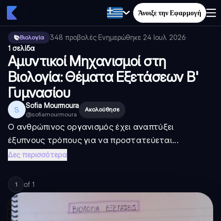
Άνοιξε την Εφαρμογή
348
προβολές
·
Ενημερώθηκε
24 Ιουλ 2026
·
Βιολογία
1 σελίδα
Αμυντικοί Μηχανισμοί στη
Βιολογία: Θέματα Εξετάσεων Β'
Γυμνασίου
Sofia Mourmoura
S
Ακολούθησε
@
sofiamourmoura
Ο ανθρώπινος οργανισμός έχει αναπτύξει
έξυπνους τρόπους για να προστατεύεται...
Δες περισσότερα
of
1
1