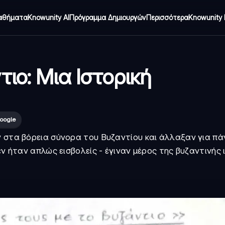
αθήματα
Knowunity AI
Πρόγραμμα Δημιουργών
Περισσότερα
Knowunity 
τιο: Μια Ιστορική
oogle
ν στα βόρεια σύνορα του Βυζαντίου και άλλαξαν για π
εν ήταν απλώς εισβολείς - έγιναν μέρος της βυζαντινής 