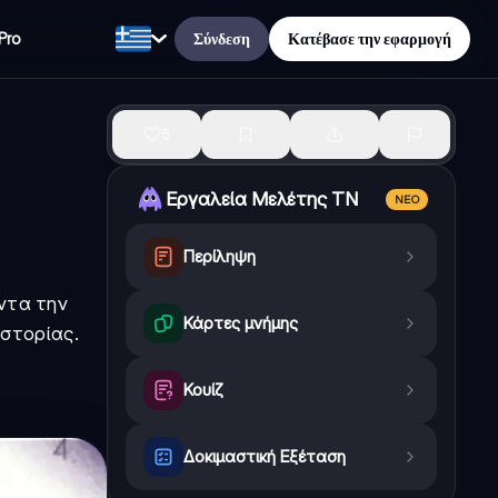
Σύνδεση
Κατέβασε την εφαρμογή
Pro
5
Εργαλεία Μελέτης ΤΝ
ΝΈΟ
Περίληψη
άντα την
Κάρτες μνήμης
ιστορίας.
Κουίζ
Δοκιμαστική Εξέταση