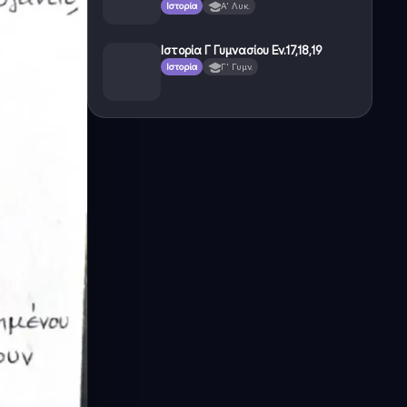
Ιστορία
Α' Λυκ.
Ιστορία Γ Γυμνασίου Εν.17,18,19
Ιστορία
Γ' Γυμν.