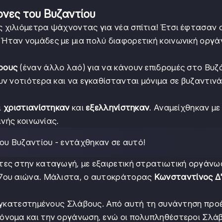
τονες του Βυζαντίου
χιλιόμετρα ψάχνοντας για νέα σπίτια! Έτσι έφτασαν ο
 Ήταν νομάδες με μια πολύ διαφορετική κοινωνική οργ
ρους
(έναν άλλο λαό) για να κάνουν επιδρομές στο Βυζ
ν νοτιότερα και να εγκαθίστανται μόνιμα σε βυζαντινά
ι
χριστιανίστηκαν
και
εξελληνίστηκαν
. Αναμείχθηκαν με
ινής κοινωνίας.
 του Βυζαντίου - εντάχθηκαν σε αυτό!
τες στην καταγωγή, με εξαιρετική στρατιωτική οργάνω
7ου αιώνα. Μάλιστα, ο αυτοκράτορας
Κωνσταντίνος Δ
 εγκατεστημένους Σλάβους. Από αυτή τη συνάντηση προ
 όνομα και την οργάνωση, ενώ οι πολυπληθέστεροι Σλάβ