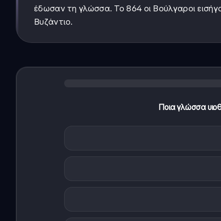
έδωσαν τη γλώσσα. Το 864 οι Βούλγαροι εισή
Βυζάντιο.
Ποια γλώσσα υιοθ