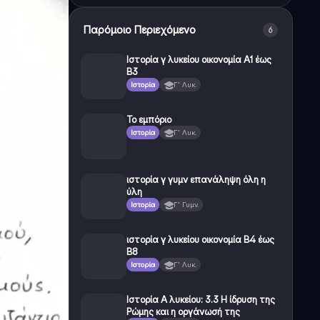
Παρόμοιο Περιεχόμενο
6
Ιστορία γ λυκείου οικονομία Α1 έως
Β3
Ιστορία
Γ' Λυκ.
Το εμπόριο
Ιστορία
Γ' Λυκ.
ιστορία γ γυμν επανάληψη όλη η
ύλη
Ιστορία
Γ' Γυμν.
ιστορία γ λυκείου οικονομία Β4 έως
Β8
Ιστορία
Γ' Λυκ.
Ιστορία Α λυκείου: 3.3 Η ίδρυση της
Ρώμης και η οργάνωσή της