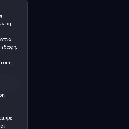
ι
άνωση
άντιο.
 εδάφη,
 τους
ση,
'
έκυψε
οι