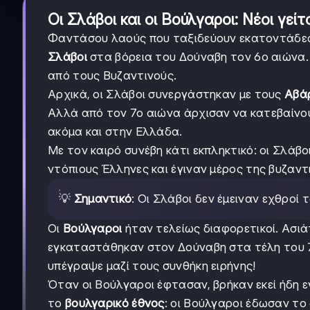
Οι Σλάβοι και οι Βούλγαροι: Νέοι γεί
Φαντάσου λαούς που ταξιδεύουν εκατοντάδες 
Σλάβοι
στα βόρεια του Δούναβη τον 6ο αιώνα.
από τους Βυζαντινούς.
Αρχικά, οι Σλάβοι συνεργάστηκαν με τους
Αβά
Αλλά από τον 7ο αιώνα άρχισαν να κατεβαίνου
ακόμα και στην Ελλάδα.
Με τον καιρό συνέβη κάτι εκπληκτικό: οι Σλάβο
ντόπιους Έλληνες και έγιναν μέρος της βυζαντ
💡
Σημαντικό
: Οι Σλάβοι δεν έμειναν εχθροί
Οι
Βούλγαροι
ήταν τελείως διαφορετικοί. Ασιά
εγκαταστάθηκαν στον Δούναβη στα τέλη του 
υπέγραψε μαζί τους συνθήκη ειρήνης!
Όταν οι Βούλγαροι έφτασαν, βρήκαν εκεί ήδη
το
βουλγαρικό έθνος
: οι Βούλγαροι έδωσαν το