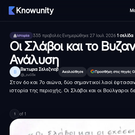
Knowunity
Μ
335
προβολές
·
Ενημερώθηκε
27 Ιουλ 2026
·
1 σελίδα
Ιστορία
Οι Σλάβοι και το Βυζαν
Ανάλυση
Βικτωρια Σελεζνιοβ
Β
Ακολούθησε
Προσθήκη στις πηγές G
@
_zu03x
Στον 6ο και 7ο αιώνα, δύο σημαντικοί λαοί έφτασα
ιστορία της περιοχής. Οι Σλάβοι και οι Βούλγαροι δ
of
1
1