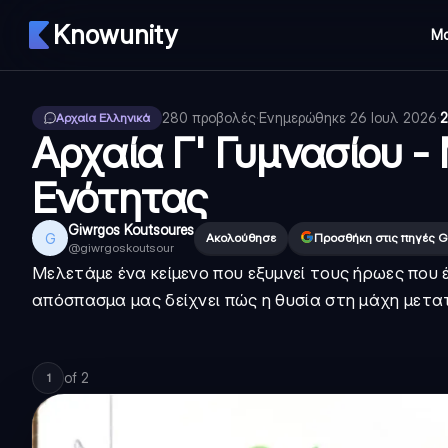
Knowunity
Μ
280
προβολές
·
Ενημερώθηκε
26 Ιουλ 2026
·
2
Αρχαία Ελληνικά
Αρχαία Γ' Γυμνασίου 
Ενότητας
Giwrgos Koutsoures
G
Ακολούθησε
Προσθήκη στις πηγές G
@
giwrgoskoutsour
Μελετάμε ένα κείμενο που εξυμνεί τους ήρωες που έ
απόσπασμα μας δείχνει πώς η
θυσία
στη μάχη μετα
of
2
1