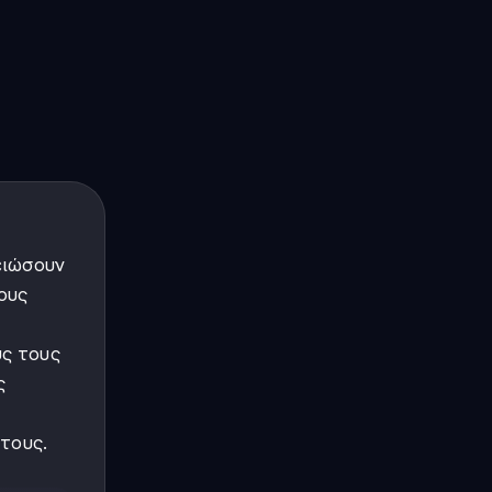
ειώσουν
ους
υς τους
ς
 τους.