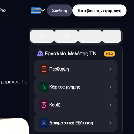
Σύνδεση
Κατέβασε την εφαρμογή
Pro
6
Εργαλεία Μελέτης ΤΝ
ΝΈΟ
Περίληψη
μημένοι. Το
Κάρτες μνήμης
Κουίζ
Δοκιμαστική Εξέταση