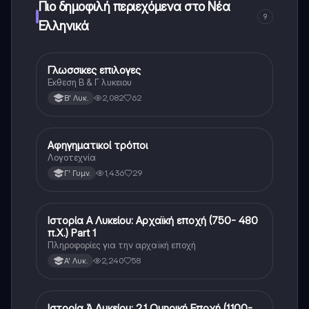
Πιο δημοφιλή περιεχόμενα στο Νέα
9
Ελληνικά
Γλωσσικες επιλογες
Νέα Ελληνικά
Εκθεση Β & Γ λυκειου
2,082
62
Β' Λυκ.
Αφηγηματικοί τρόποι
Νέα Ελληνικά
Λογοτεχνία
1,436
29
Γ' Γυμν.
Ιστορία Α Λυκείου: Αρχαϊκή εποχή (750- 480
Νέα Ελληνικά
π.Χ.) Part 1
Πληροφορίες για την αρχαϊκή εποχή
2,240
58
Α' Λυκ.
Ιστορία Ά Λυκείου: 2.1 Ομηρική Εποχή (1.100-
Νέα Ελληνικά