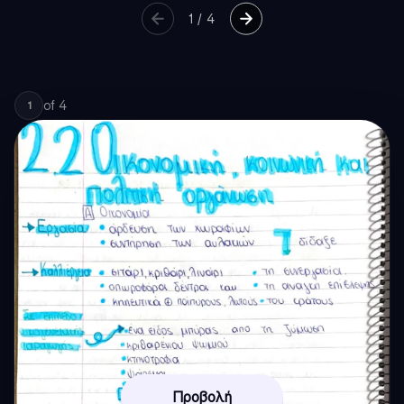
1
/
4
of
4
1
Προβολή