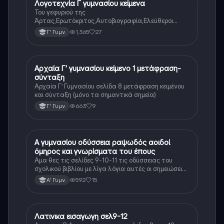
Λογοτεχνία Γ γυμνασίου κείμενα
Νέα Ελληνικά
Του γεφυριού της
Άρτας,Ερωτόκριτος,Αυτοβιογραφία,Ελεύθεροι
Πολιορκημένοι,Όσο μπορείς,Γιατί μ’αγάπησες,Ένας
1,365
27
Γ' Γυμν.
ρώσος συνταγματάρχης στη Λάρισα,Ο Παχύς και ο
Αδύνατος
Αρχαία Γ’ γυμνασίου κείμενο 1 μετάφραση-
Αρχαία Ελληνικά
σύνταξη
Αρχαία Γ’ Γυμνασίου σελίδα 8 μετάφραση κειμένου
και σύνταξη (μόνο τα σημαντικά σημεία)
663
9
Γ' Γυμν.
Α γυμνασίου οδύσσεια ραψωδός αοιδοί
Αρχαία Ελληνικά
όμηρος και γνωρίσματα του έπους
Αμα θες τις σελίδες 9-10-11 τις οδύσσειας του
σχολικού βιβλίου με λίγα λόγια αυτές οι σημειώσεις
θα σε βοηθήσουν αρκετά στο διάβασμα σου
592
15
Α' Γυμν.
Λατινικα εισαγωγη σελ9-12
Νέα Ελληνικά