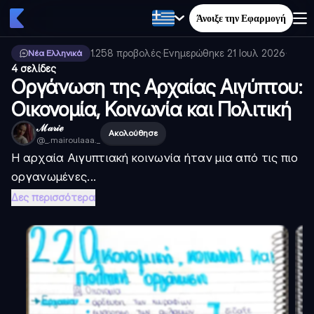
Άνοιξε την Εφαρμογή
1.258
προβολές
·
Ενημερώθηκε
21 Ιουλ 2026
·
Νέα Ελληνικά
4 σελίδες
Οργάνωση της Αρχαίας Αιγύπτου:
Οικονομία, Κοινωνία και Πολιτική
ℳ𝒶𝓇𝒾ℯ
Ακολούθησε
@
_.mairoulaaa._
Η αρχαία Αιγυπτιακή κοινωνία ήταν μια από τις πιο
οργανωμένες...
Δες περισσότερα