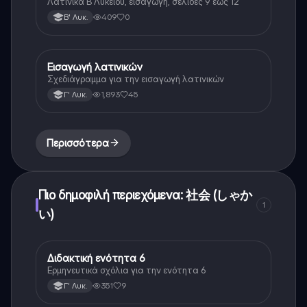
Λατινικα Β Λυκειου, εισαγωγη, σελιδες 9 εως 12
409
0
Β' Λυκ.
Εισαγωγή λατινικών
Λατινικά
Σχεδιάγραμμα για την εισαγωγή λατινικών
1,893
45
Γ' Λυκ.
Περισσότερα
Πιο δημοφιλή περιεχόμενα: 社会 (しゃか
1
い)
Διδακτική ενότητα 6
Αρχαία Ελληνικά (Ανθρ.)
Ερμηνευτικά σχόλια για την ενότητα 6
351
9
Γ' Λυκ.