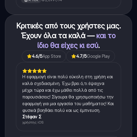
Κριτικές από τους χρήστες μας.
Έχουν όλα τα καλά —
και το
ίδιο θα είχες κι εσύ
.
4.6
/5
App Store
4.7
/5
Google Play
Η εφαρμογή είναι πολύ εύκολη στη χρήση και
καλά σχεδιασμένη. Έχω βρει ό,τι έψαχνα
μέχρι τώρα και έχω μάθει πολλά από τις
παρουσιάσεις! Σίγουρα θα χρησιμοποιήσω την
εφαρμογή για μια εργασία του μαθήματος! Και
φυσικά βοηθάει πολύ και ως έμπνευση.
Στέφαν Σ
χρήστης iOS