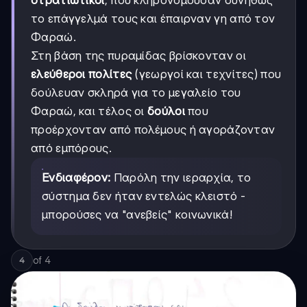
το επάγγελμά τους και έπαιρναν γη από τον
Φαραώ.
Στη βάση της πυραμίδας βρίσκονταν οι
ελεύθεροι πολίτες
(γεωργοί και τεχνίτες) που
δούλευαν σκληρά για το μεγαλείο του
Φαραώ, και τέλος οι
δούλοι
που
προέρχονταν από πολέμους ή αγοράζονταν
από εμπόρους.
Ενδιαφέρον:
Παρόλη την ιεραρχία, το
σύστημα δεν ήταν εντελώς κλειστό -
μπορούσες να "ανεβείς" κοινωνικά!
of
4
4