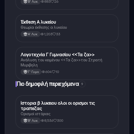
883
26
Β' Λυκ.
Έκθεση Α λυκείου
Νέα Ελληνικά
Θεωρία έκθεσης α λυκείου
1,203
33
Α' Λυκ.
Λογοτεχνία Γ Γυμνασίου <<Τα ζα>>
Νέα Ελληνικά
Ανάλυση του κειμένου <<Τα ζα>>του Στρατή
Μυριβηλη
604
10
Γ' Γυμν.
Πιο δημοφιλή περιεχόμενα
9
Ιστορια β λυκειου ολοι οι ορισμοι τις
Ιστορία
τραπεζας
Ορισμοί ιστόριας
8,536
300
Β' Λυκ.