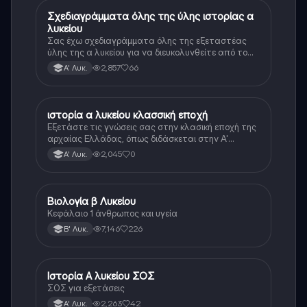
Σχεδιαγράμματα όλης της ύλης ιστορίας α
Ιστορία
λυκείου
Σας έχω σχεδιαγράμματα όλης της εξεταστέας
ύλης της α λυκείου για να διευκολυνθείτε από το
τεράστιο βάρος του βιβλίου
2,857
66
Α' Λυκ.
ιστορία α λυκείου κλασσική εποχή
Ιστορία
Εξετάστε τις γνώσεις σας στην κλασική εποχή της
αρχαίας Ελλάδας, όπως διδάσκεται στην Α'
Λυκείου.
2,045
0
Α' Λυκ.
Βιολογία β Λυκείου
Βιολογία
Κεφάλαιο 1 άνθρωπος και υγεία
7,146
226
Β' Λυκ.
Ιστορία Α λυκείου ΣΟΣ
Ιστορία
ΣΟΣ για εξετάσεις
2,263
42
Α' Λυκ.