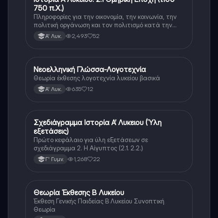
750 π.Χ.)
Πληροφορίες για την οικονομία, την κοινωνία, την
πολιτική οργάνωση και τον πολιτισμό κατά την
διάρκεια της ομηρικής εποχής.
2,493
52
Α' Λυκ.
Νεοελληνική Γλώσσα-Λογοτεχνία
Νέα Ελληνικά
Θεωρία έκθεσης λογοτεχνία λυκείου βασικά
635
12
Α' Λυκ.
Σχεδιάγραμμα Ιστορία Α’ Λυκειου (Ύλη
Νέα Ελληνικά
εξετάσεις)
Πρώτο κεφάλαιο για ύλη εξετάσεων σε
σχεδιάγραμμα 2. Η Αίγυπτος (2.1. 2.2.)
1,268
22
Γ' Γυμν.
Θεωρία Έκθεσης Β Λυκείου
Νέα Ελληνικά
Έκθεση Γενικής Παιδείας Β Λυκείου Συνοπτική
Θεωρία