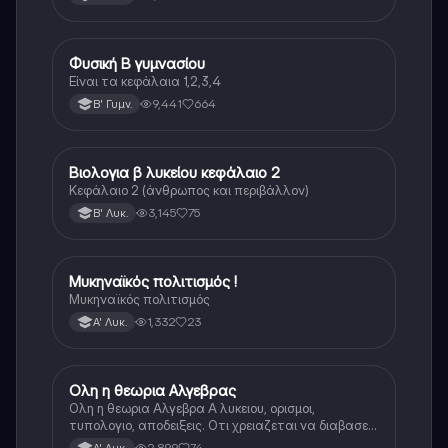
Φυσική Β γυμνασίου
Φυσική
Είναι τα κεφάλαια 1,2,3,4
9,441
664
Β' Γυμν.
Βιολογια β λυκείου κεφάλαιο 2
Βιολογία
Κεφάλαιο 2 (άνθρωπος και περιβάλλον)
3,145
75
Β' Λυκ.
Μυκηναϊκός πολιτισμός !
Ιστορία
Μυκηναϊκός πολιτισμός
1,332
23
Α' Λυκ.
Ολη η θεωρια Αλγεβρας
Μαθηματικά
Ολη η θεωρια Αλγεβρα Α λυκειου, ορισμοι,
τυπολογιο, αποδειξεις. Οτι χρειαζεται να διαβασεις
για το θεωρητικο κομματι της αλγεβρας.
2,899
74
Α' Λυκ.