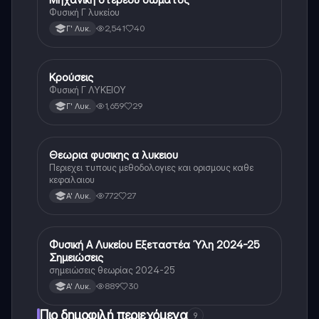
Φυσική Γ λυκείου
2,541
40
Γ' Λυκ.
Κρούσεις
Φυσική
Φυσική Γ ΛΥΚΕΙΟΥ
1,659
29
Γ' Λυκ.
Θεωρια φυσικης α λυκειου
Φυσική
Περιεχει τυπους μεθοδολογιες και ορισμους καθε
κεφαλαιου
772
27
Α' Λυκ.
Φυσική Α Λυκείου Εξεταστέα Ύλη 2024-25
Φυσική
Σημειώσεις
σημειώσεις θεωρίας 2024-25
889
30
Α' Λυκ.
Πιο δημοφιλή περιεχόμενα
9