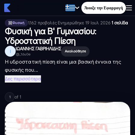
Άνοιξε την Εφαρμογή
1.162
προβολές
·
Ενημερώθηκε
19 Ιουλ 2026
·
1 σελίδα
Φυσική
Φυσική για Β' Γυμνασίου:
Υδροστατική Πίεση
ΙΩΑΝΝΗΣ ΓΑΒΡΙΗΛΙΔΗΣ
Ι
Ακολούθησε
@
_16u0e
Η υδροστατική πίεση είναι μια βασική έννοια της
φυσικής που...
Δες περισσότερα
of
1
1