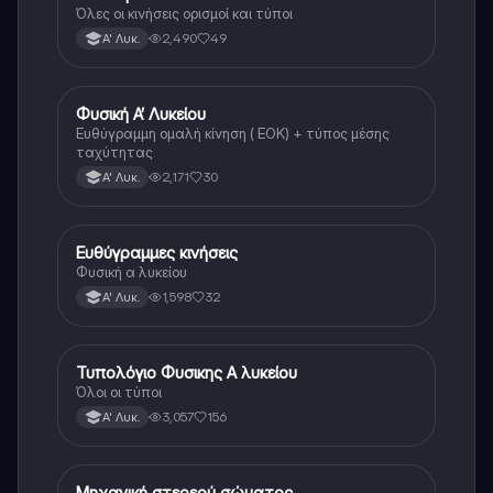
Όλες οι κινήσεις ορισμοί και τύποι
2,490
49
Α' Λυκ.
Φυσική Α’ Λυκείου
Φυσική
Ευθύγραμμη ομαλή κίνηση ( ΕΟΚ) + τύπος μέσης
ταχύτητας
2,171
30
Α' Λυκ.
Ευθύγραμμες κινήσεις
Φυσική
Φυσική α λυκείου
1,598
32
Α' Λυκ.
Τυπολόγιο Φυσικης Α λυκείου
Φυσική
Όλοι οι τύποι
3,057
156
Α' Λυκ.
Μηχανική στερεού σώματος
Φυσική