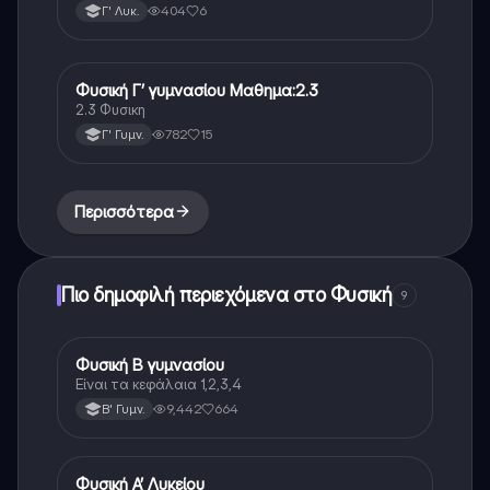
θεωρίας 🌊
404
6
Γ' Λυκ.
Φυσική Γ’ γυμνασίου Μαθημα:2.3
Φυσική
2.3 Φυσικη
782
15
Γ' Γυμν.
Περισσότερα
Πιο δημοφιλή περιεχόμενα στο Φυσική
9
Φυσική Β γυμνασίου
Φυσική
Είναι τα κεφάλαια 1,2,3,4
9,442
664
Β' Γυμν.
Φυσική Α’ Λυκείου
Φυσική