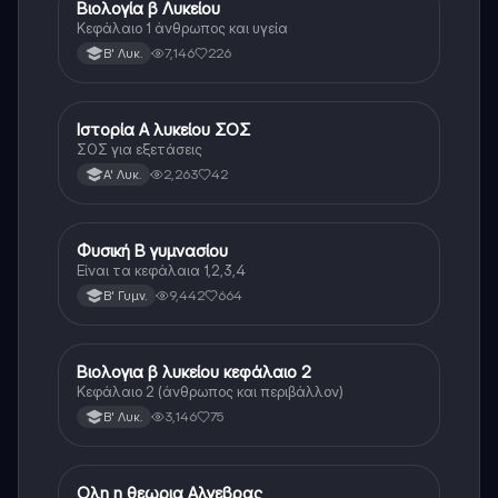
Βιολογία β Λυκείου
Βιολογία
Κεφάλαιο 1 άνθρωπος και υγεία
7,146
226
Β' Λυκ.
Ιστορία Α λυκείου ΣΟΣ
Ιστορία
ΣΟΣ για εξετάσεις
2,263
42
Α' Λυκ.
Φυσική Β γυμνασίου
Φυσική
Είναι τα κεφάλαια 1,2,3,4
9,442
664
Β' Γυμν.
Βιολογια β λυκείου κεφάλαιο 2
Βιολογία
Κεφάλαιο 2 (άνθρωπος και περιβάλλον)
3,146
75
Β' Λυκ.
Ολη η θεωρια Αλγεβρας
Μαθηματικά