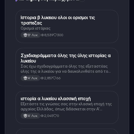
Ιστορια β λυκειου ολοι οι ορισμοι τις
Ιστορία
τραπεζας
Ορισμοί ιστόριας
8,539
300
Β' Λυκ.
Σχεδιαγράμματα όλης της ύλης ιστορίας α
Ιστορία
λυκείου
Σας έχω σχεδιαγράμματα όλης της εξεταστέας
ύλης της α λυκείου για να διευκολυνθείτε από το
τεράστιο βάρος του βιβλίου
2,857
66
Α' Λυκ.
ιστορία α λυκείου κλασσική εποχή
Ιστορία
Εξετάστε τις γνώσεις σας στην κλασική εποχή της
αρχαίας Ελλάδας, όπως διδάσκεται στην Α'
Λυκείου.
2,045
0
Α' Λυκ.