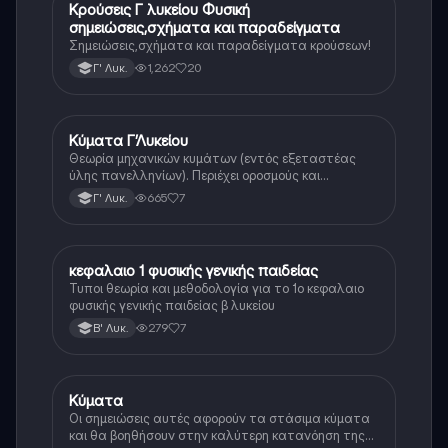
Κρούσεις Γ λυκείου Φυσική
Φυσική (Θετ.)
σημειώσεις,σχήματα και παραδείγματα
Σημειώσεις,σχήματα και παραδείγματα κρούσεων!
1,262
20
Γ' Λυκ.
Κύματα Γ’Λυκείου
Φυσική
Θεωρία μηχανικών κυμάτων (εντός εξεταστέας
ύλης πανελληνίων). Περιέχει οροσμούς και
αποδείξεις
665
7
Γ' Λυκ.
κεφαλαιο 1 φυσικής γενικής παιδείας
Φυσική
Τυποι θεωρία και μεθοδολογία για το 1ο κεφαλαιο
φυσικής γενικής παιδείας β λυκείου
279
7
Β' Λυκ.
Κύματα
Φυσική (Θετ.)
Οι σημειώσεις αυτές αφορούν τα στάσιμα κύματα
και θα βοηθήσουν στην καλύτερη κατανόηση της