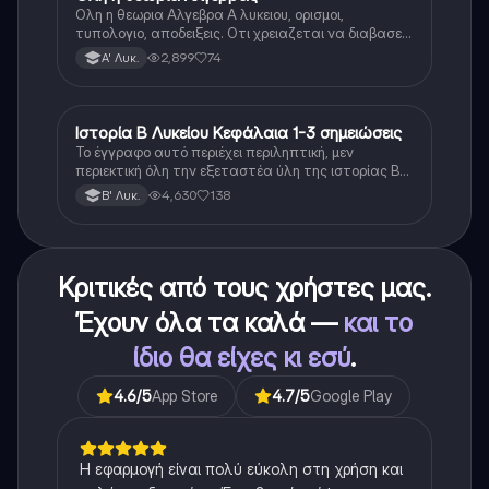
Ολη η θεωρια Αλγεβρα Α λυκειου, ορισμοι,
τυπολογιο, αποδειξεις. Οτι χρειαζεται να διαβασεις
για το θεωρητικο κομματι της αλγεβρας.
2,899
74
Α' Λυκ.
Ιστορία Β Λυκείου Κεφάλαια 1-3 σημειώσεις
Ιστορία
Το έγγραφο αυτό περιέχει περιληπτική, μεν
περιεκτική όλη την εξεταστέα ύλη της ιστορίας Β
λυκείου για τα πρώτα 3 Κεφάλαια, δηλαδή την
4,630
138
Β' Λυκ.
μισή ύλη. Το έγγραφο έχει γραφτεί με προσοχή και
άριστη ταυτόσημο το βιβλίο, όμως πολύ πιο απλά
στη κατανόηση!
Κριτικές από τους χρήστες μας.
Έχουν όλα τα καλά —
και το
ίδιο θα είχες κι εσύ
.
4.6
/5
App Store
4.7
/5
Google Play
Η εφαρμογή είναι πολύ εύκολη στη χρήση και