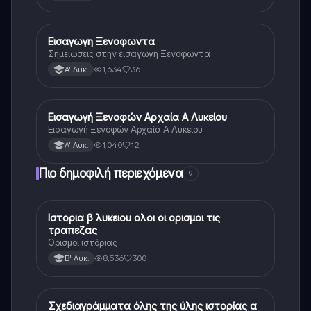
Εισαγωγη Ξενοφωντα
Αρχαία Ελληνικά
Σημειωσεις στην εισαγωγη Ξενοφωντα
1,634
36
Α' Λυκ.
Εισαγωγή Ξενοφών Αρχαία Α Λυκείου
Αρχαία Ελληνικά
Εισαγωγή Ξενοφών Αρχαία Α Λυκείου
1,040
12
Α' Λυκ.
Πιο δημοφιλή περιεχόμενα
9
Ιστορια β λυκειου ολοι οι ορισμοι τις
Ιστορία
τραπεζας
Ορισμοί ιστόριας
8,536
300
Β' Λυκ.
Σχεδιαγράμματα όλης της ύλης ιστορίας α
Ιστορία