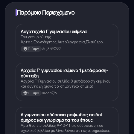
μπορείτε να αγοράσετε το Knowunity Pro.
Παρόμοιο Περιεχόμενο
Λογοτεχνία Γ γυμνασίου κείμενα
Νέα Ελληνικά
Του γεφυριού της
Άρτας,Ερωτόκριτος,Αυτοβιογραφία,Ελεύθεροι
Πολιορκημένοι,Όσο μπορείς,Γιατί μ’αγάπησες,Ένας
1,365
27
Γ' Γυμν.
ρώσος συνταγματάρχης στη Λάρισα,Ο Παχύς και ο
Αδύνατος
Αρχαία Γ’ γυμνασίου κείμενο 1 μετάφραση-
Αρχαία Ελληνικά
σύνταξη
Αρχαία Γ’ Γυμνασίου σελίδα 8 μετάφραση κειμένου
και σύνταξη (μόνο τα σημαντικά σημεία)
663
9
Γ' Γυμν.
Α γυμνασίου οδύσσεια ραψωδός αοιδοί
Αρχαία Ελληνικά
όμηρος και γνωρίσματα του έπους
Αμα θες τις σελίδες 9-10-11 τις οδύσσειας του
σχολικού βιβλίου με λίγα λόγια αυτές οι σημειώσεις