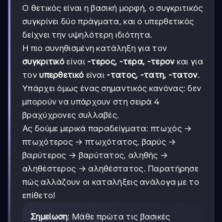
Ο θετικός είναι η βασική μορφή, ο συγκριτικός
συγκρίνει δύο πράγματα, και ο υπερθετικός
δείχνει την υψηλότερη ιδιότητα.
Η πιο συνηθισμένη κατάληξη για τον
συγκριτικό
είναι
-τερος, -τερα, -τερον
και για
τον
υπερθετικό
είναι
-τατος, -τατη, -τατον
.
Υπάρχει όμως ένας σημαντικός κανόνας: δεν
μπορούν να υπάρχουν στη σειρά 4
βραχύχρονες συλλαβές.
Ας δούμε μερικά παραδείγματα: πτωχός →
πτωχότερος → πτωχότατος, βαρύς →
βαρύτερος → βαρύτατος, αληθής →
αληθέστερος → αληθέστατος. Παρατήρησε
πώς αλλάζουν οι καταλήξεις ανάλογα με το
επίθετο!
Σημείωση
: Μάθε πρώτα τις βασικές