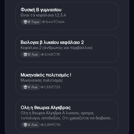
Φυσική Β γυμνασίου
Φυσική
Είναι τα κεφάλαια 1,2,3,4
9,441
664
Β' Γυμν.
Βιολογια β λυκείου κεφάλαιο 2
Βιολογία
Κεφάλαιο 2 (άνθρωπος και περιβάλλον)
3,145
75
Β' Λυκ.
Μυκηναϊκός πολιτισμός !
Ιστορία
Μυκηναϊκός πολιτισμός
1,332
23
Α' Λυκ.
Ολη η θεωρια Αλγεβρας
Μαθηματικά
Ολη η θεωρια Αλγεβρα Α λυκειου, ορισμοι,
τυπολογιο, αποδειξεις. Οτι χρειαζεται να διαβασεις
για το θεωρητικο κομματι της αλγεβρας.
2,899
74
Α' Λυκ.