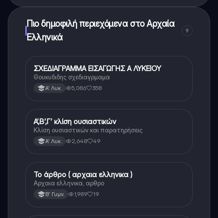
Πιο δημοφιλή περιεχόμενα στο Αρχαία
9
Ελληνικά
ΣΧΕΔΙΑΓΡΑΜΜΑ ΕΙΣΑΓΩΓΗΣ Α ΛΥΚΕΙΟΥ
Αρχαία Ελληνικά
Θουκυδιδης σχεδιαγρμαμα
5,086
358
Α' Λυκ.
Α’,Β’,Γ’ κλίση ουσιαστικών
Αρχαία Ελληνικά
Κλίση ουσιαστικών και παρατηρήσεις
2,648
49
Α' Λυκ.
Το άρθρο ( αρχαια ελληνικα )
Αρχαία Ελληνικά
Αρχαια ελληνικα, αρθρο
1,989
19
Β' Γυμν.