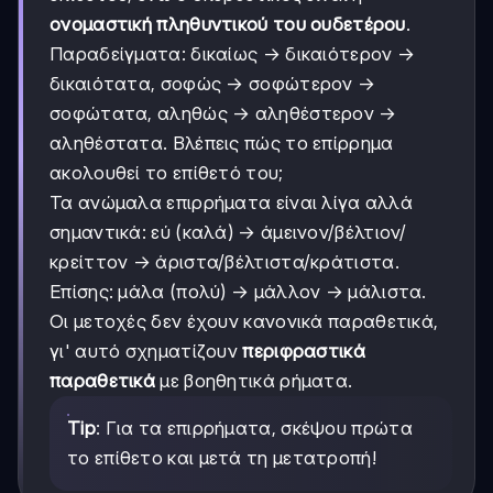
ονομαστική πληθυντικού του ουδετέρου
.
Παραδείγματα: δικαίως → δικαιότερον →
δικαιότατα, σοφώς → σοφώτερον →
σοφώτατα, αληθώς → αληθέστερον →
αληθέστατα. Βλέπεις πώς το επίρρημα
ακολουθεί το επίθετό του;
Τα ανώμαλα επιρρήματα είναι λίγα αλλά
σημαντικά: εύ (καλά) → άμεινον/βέλτιον/
κρείττον → άριστα/βέλτιστα/κράτιστα.
Επίσης: μάλα (πολύ) → μάλλον → μάλιστα.
Οι μετοχές δεν έχουν κανονικά παραθετικά,
γι' αυτό σχηματίζουν
περιφραστικά
παραθετικά
με βοηθητικά ρήματα.
Tip
: Για τα επιρρήματα, σκέψου πρώτα
το επίθετο και μετά τη μετατροπή!