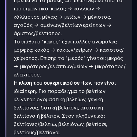
Πρέπει να τα μάθεις απ' έξω! Μερικά από τα
πιο σημαντικά: καλός → καλλίων →
κάλλιστος, μέγας → μείζων → μέγιστος,
αγαθός → αμείνων/βελτίων/κρείττων →
άριστος/βέλτιστος.
Το επίθετο "κακός" έχει πολλές ανώμαλες
μορφές: κακός → κακίων/χείρων → κάκιστος/
χείριστος. Επίσης το "μικρός" γίνεται: μικρός
→ μικρότερος/ελάττων/μείων → μικρότατος/
ελάχιστος.
Η
κλίση του συγκριτικού σε -ίων, -ιον
είναι
ιδιαίτερη. Για παράδειγμα το βελτίων
κλίνεται: ονομαστική βελτίων, γενική
βελτίονος, δοτική βελτίονι, αιτιατική
βελτίονα ή βέλτιον. Στον πληθυντικό:
βελτίονες/βελτίω, βελτιόνων, βελτίοσι,
βελτίους/βελτίονα.