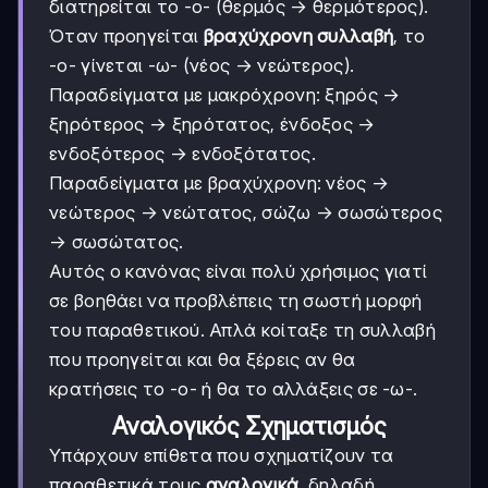
διατηρείται το -ο- (θερμός → θερμότερος).
Όταν προηγείται
βραχύχρονη συλλαβή
, το
-ο- γίνεται -ω- (νέος → νεώτερος).
Παραδείγματα με μακρόχρονη: ξηρός →
ξηρότερος → ξηρότατος, ένδοξος →
ενδοξότερος → ενδοξότατος.
Παραδείγματα με βραχύχρονη: νέος →
νεώτερος → νεώτατος, σώζω → σωσώτερος
→ σωσώτατος.
Αυτός ο κανόνας είναι πολύ χρήσιμος γιατί
σε βοηθάει να προβλέπεις τη σωστή μορφή
του παραθετικού. Απλά κοίταξε τη συλλαβή
που προηγείται και θα ξέρεις αν θα
κρατήσεις το -ο- ή θα το αλλάξεις σε -ω-.
Αναλογικός Σχηματισμός
Υπάρχουν επίθετα που σχηματίζουν τα
παραθετικά τους
αναλογικά
, δηλαδή