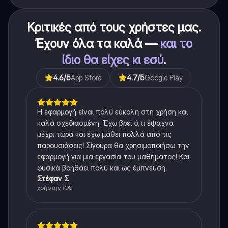
Κριτικές από τους χρήστες μας.
Έχουν όλα τα καλά —
και το
ίδιο θα είχες κι εσύ
.
4.6
/5
App Store
4.7
/5
Google Play
Η εφαρμογή είναι πολύ εύκολη στη χρήση και
καλά σχεδιασμένη. Έχω βρει ό,τι έψαχνα
μέχρι τώρα και έχω μάθει πολλά από τις
παρουσιάσεις! Σίγουρα θα χρησιμοποιήσω την
εφαρμογή για μια εργασία του μαθήματος! Και
φυσικά βοηθάει πολύ και ως έμπνευση.
Στέφαν Σ
χρήστης iOS