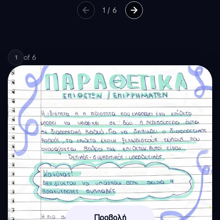
1
/
6
of
6
1
Προβολή