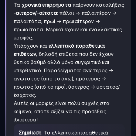
Τα
χρονικά επιρρήματα
παίρνουν καταλήξεις
-αίτερον/-αίτατα
: πάλαι → παλαιτέρον →
παλαιτάτα, πρωί → πρωιαίτερον →
πρωιαίτατα. Μερικά έχουν και εναλλακτικές
μορφές.
Υπάρχουν και
ελλειπτικά παραθετικά
επιθέτων
, δηλαδή επίθετα που δεν έχουν
θετικό βαθμό αλλά μόνο συγκριτικό και
υπερθετικό. Παραδείγματα: ανώτερος →
ανώτατος (από το άνω), πρότερος →
πρώτος (από το προ), ύστερος → ύστατος/
έσχατος.
Αυτές οι μορφές είναι πολύ συχνές στα
κείμενα, οπότε αξίζει να τις προσέξεις
ιδιαίτερα!
Σημείωση
: Τα ελλειπτικά παραθετικά