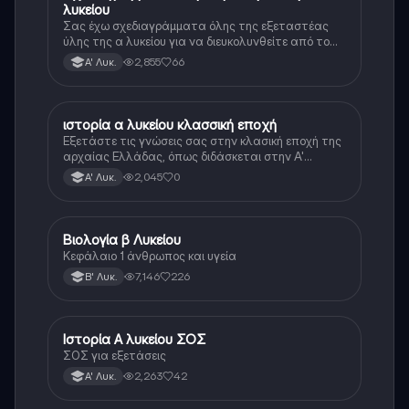
λυκείου
Σας έχω σχεδιαγράμματα όλης της εξεταστέας
ύλης της α λυκείου για να διευκολυνθείτε από το
τεράστιο βάρος του βιβλίου
2,855
66
Α' Λυκ.
ιστορία α λυκείου κλασσική εποχή
Ιστορία
Εξετάστε τις γνώσεις σας στην κλασική εποχή της
αρχαίας Ελλάδας, όπως διδάσκεται στην Α'
Λυκείου.
2,045
0
Α' Λυκ.
Βιολογία β Λυκείου
Βιολογία
Κεφάλαιο 1 άνθρωπος και υγεία
7,146
226
Β' Λυκ.
Ιστορία Α λυκείου ΣΟΣ
Ιστορία
ΣΟΣ για εξετάσεις
2,263
42
Α' Λυκ.