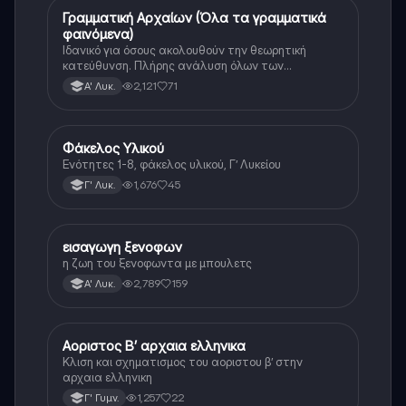
Γραμματική Αρχαίων (Όλα τα γραμματικά
Αρχαία Ελληνικά
φαινόμενα)
Ιδανικό για όσους ακολουθούν την θεωρητική
κατεύθυνση. Πλήρης ανάλυση όλων των
γραμματικών φαινομένων της αρχαίας Ελληνικής.
2,121
71
Α' Λυκ.
Φάκελος Υλικού
Αρχαία Ελληνικά
Ενότητες 1-8, φάκελος υλικού, Γ’ Λυκείου
1,676
45
Γ' Λυκ.
εισαγωγη ξενοφων
Αρχαία Ελληνικά
η ζωη του ξενοφωντα με μπουλετς
2,789
159
Α' Λυκ.
Αοριστος Β’ αρχαια ελληνικα
Αρχαία Ελληνικά
Κλιση και σχηματισμος του αοριστου β’ στην
αρχαια ελληνικη
1,257
22
Γ' Γυμν.