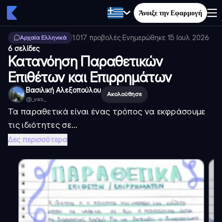
Άνοιξε την Εφαρμογή
1.017
προβολές
·
Ενημερώθηκε
15 Ιουλ 2026
·
Αρχαία Ελληνικά
6 σελίδες
Κατανόηση Παραθετικών
Επιθέτων και Επιρρημάτων
Βασιλική Αλεξοπούλου
Ακολούθησε
@
_vas_
Τα παραθετικά είναι ένας τρόπος να εκφράσουμε
τις ιδιότητες σε...
Δες περισσότερα