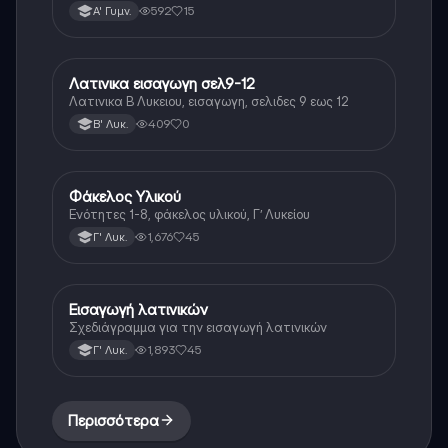
θα σε βοηθήσουν αρκετά στο διάβασμα σου
592
15
Α' Γυμν.
Λατινικα εισαγωγη σελ9-12
Νέα Ελληνικά
Λατινικα Β Λυκειου, εισαγωγη, σελιδες 9 εως 12
409
0
Β' Λυκ.
Φάκελος Υλικού
Αρχαία Ελληνικά
Ενότητες 1-8, φάκελος υλικού, Γ’ Λυκείου
1,676
45
Γ' Λυκ.
Εισαγωγή λατινικών
Λατινικά
Σχεδιάγραμμα για την εισαγωγή λατινικών
1,893
45
Γ' Λυκ.
Περισσότερα