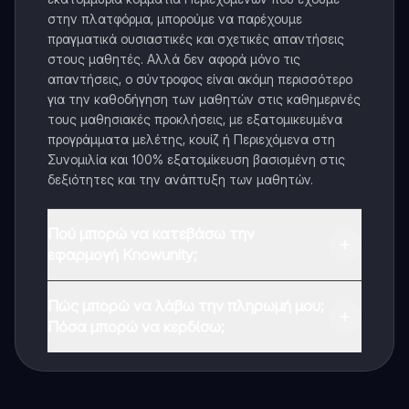
στην πλατφόρμα, μπορούμε να παρέχουμε
πραγματικά ουσιαστικές και σχετικές απαντήσεις
στους μαθητές. Αλλά δεν αφορά μόνο τις
απαντήσεις, ο σύντροφος είναι ακόμη περισσότερο
για την καθοδήγηση των μαθητών στις καθημερινές
τους μαθησιακές προκλήσεις, με εξατομικευμένα
προγράμματα μελέτης, κουίζ ή Περιεχόμενα στη
Συνομιλία και 100% εξατομίκευση βασισμένη στις
δεξιότητες και την ανάπτυξη των μαθητών.
Πού μπορώ να κατεβάσω την
εφαρμογή Knowunity;
Μπορείτε να κατεβάσετε την εφαρμογή από το
Πώς μπορώ να λάβω την πληρωμή μου;
Google Play Store και το Apple App Store.
Πόσα μπορώ να κερδίσω;
Ναι, έχετε δωρεάν πρόσβαση στο περιεχόμενο της
εφαρμογής και στον AI companion μας. Για να
ξεκλειδώσετε ορισμένες λειτουργίες της εφαρμογής,