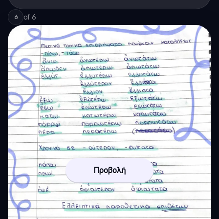
of
6
6
Προβολή