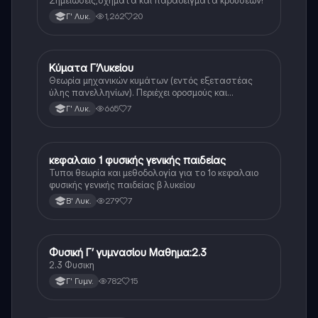
1,262
20
Γ' Λυκ.
Κύματα Γ’Λυκείου
Φυσική
Θεωρία μηχανικών κυμάτων (εντός εξεταστέας
ύλης πανελληνίων). Περιέχει οροσμούς και
αποδείξεις
665
7
Γ' Λυκ.
κεφαλαιο 1 φυσικής γενικής παιδείας
Φυσική
Τυποι θεωρία και μεθοδολογία για το 1ο κεφαλαιο
φυσικής γενικής παιδείας β λυκείου
279
7
Β' Λυκ.
Φυσική Γ’ γυμνασίου Μαθημα:2.3
Φυσική
2.3 Φυσικη
782
15
Γ' Γυμν.