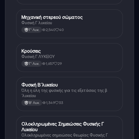
Μηχανική στερεού σώματος
Φυσική
Φυσική Γ λυκείου
2,540
40
Γ' Λυκ.
Κρούσεις
Φυσική
Φυσική Γ ΛΥΚΕΙΟΥ
1,657
29
Γ' Λυκ.
Φυσική Β´λυκείου
Φυσική
Όλη η ύλη της φυσικής για τις εξετάσεις της β
´λυκείου
1,349
33
Β' Λυκ.
Ολοκληρωμένες Σημειώσεις Φυσικής Γ
Φυσική (Θετ.)
Λυκείου
Ολοκληρωμένες σημειώσεις θεωρίας Φυσικής Γ