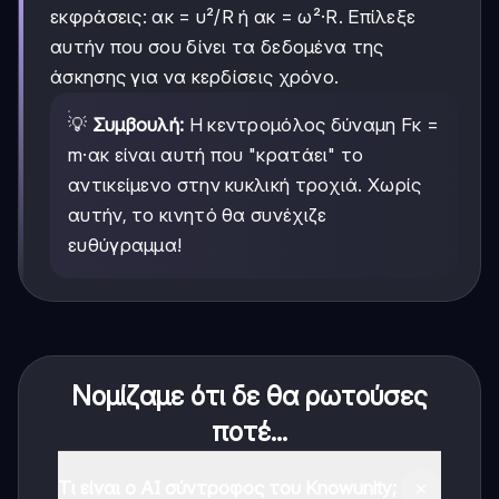
εκφράσεις: ακ = υ²/R ή ακ = ω²·R. Επίλεξε
αυτήν που σου δίνει τα δεδομένα της
άσκησης για να κερδίσεις χρόνο.
💡
Συμβουλή:
Η κεντρομόλος δύναμη Fκ =
m·ακ είναι αυτή που "κρατάει" το
αντικείμενο στην κυκλική τροχιά. Χωρίς
αυτήν, το κινητό θα συνέχιζε
ευθύγραμμα!
Νομίζαμε ότι δε θα ρωτούσες
ποτέ...
Τι είναι ο AI σύντροφος του Knowunity;