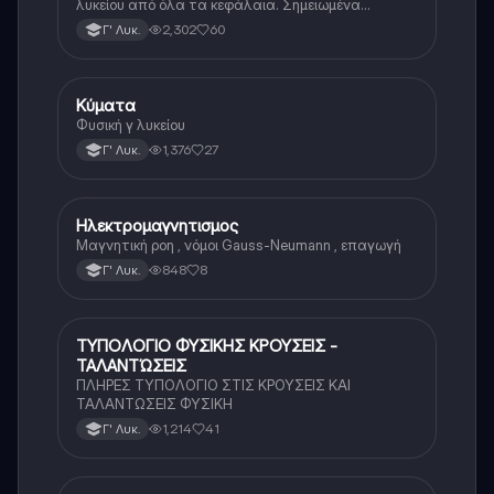
λυκείου από όλα τα κεφάλαια. Σημειωμένα
λεπτομερώς με λεπτά κομμάτια της ύλης που θα
2,302
60
Γ' Λυκ.
ξέφευγαν σε πολλούς.
Κύματα
Φυσική
Φυσική γ λυκείου
1,376
27
Γ' Λυκ.
Ηλεκτρομαγνητισμος
Φυσική (Θετ.)
Μαγνητική ροη , νόμοι Gauss-Neumann , επαγωγή
848
8
Γ' Λυκ.
ΤΥΠΟΛΟΓΙΟ ΦΥΣΙΚΗΣ ΚΡΟΥΣΕΙΣ -
Φυσική
ΤΑΛΑΝΤΏΣΕΙΣ
ΠΛΗΡΕΣ ΤΥΠΟΛΟΓΙΟ ΣΤΙΣ ΚΡΟΥΣΕΙΣ ΚΑΙ
ΤΑΛΑΝΤΩΣΕΙΣ ΦΥΣΙΚΗ
1,214
41
Γ' Λυκ.