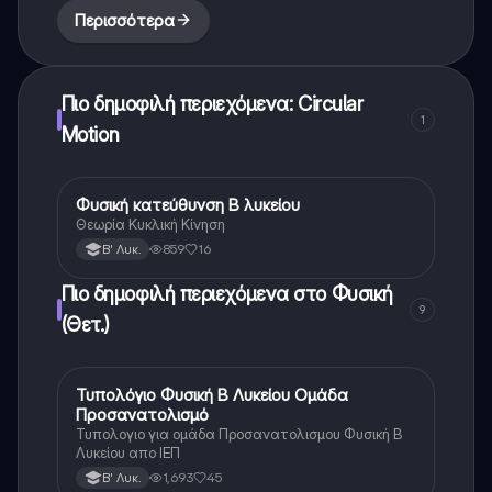
Περισσότερα
Πιο δημοφιλή περιεχόμενα: Circular
1
Motion
Φυσική κατεύθυνση Β λυκείου
Φυσική
Θεωρία Κυκλική Κίνηση
859
16
Β' Λυκ.
Πιο δημοφιλή περιεχόμενα στο Φυσική
9
(Θετ.)
Τυπολόγιο Φυσική Β Λυκείου Ομάδα
Φυσική (Θετ.)
Προσανατολισμό
Τυπολογιο για ομάδα Προσανατολισμου Φυσική Β
Λυκείου απο ΙΕΠ
1,693
45
Β' Λυκ.