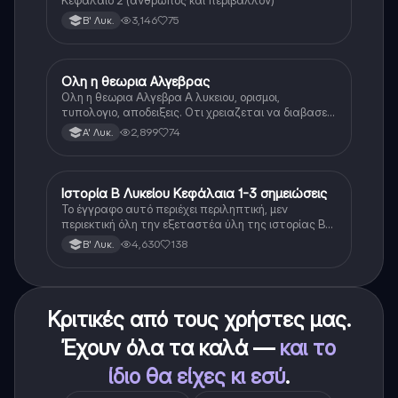
3,146
75
Β' Λυκ.
Ολη η θεωρια Αλγεβρας
Μαθηματικά
Ολη η θεωρια Αλγεβρα Α λυκειου, ορισμοι,
τυπολογιο, αποδειξεις. Οτι χρειαζεται να διαβασεις
για το θεωρητικο κομματι της αλγεβρας.
2,899
74
Α' Λυκ.
Ιστορία Β Λυκείου Κεφάλαια 1-3 σημειώσεις
Ιστορία
Το έγγραφο αυτό περιέχει περιληπτική, μεν
περιεκτική όλη την εξεταστέα ύλη της ιστορίας Β
λυκείου για τα πρώτα 3 Κεφάλαια, δηλαδή την
4,630
138
Β' Λυκ.
μισή ύλη. Το έγγραφο έχει γραφτεί με προσοχή και
άριστη ταυτόσημο το βιβλίο, όμως πολύ πιο απλά
στη κατανόηση!
Κριτικές από τους χρήστες μας.
Έχουν όλα τα καλά —
και το
ίδιο θα είχες κι εσύ
.