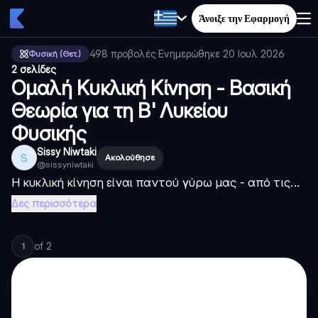
Άνοιξε την Εφαρμογή
498
προβολές
·
Ενημερώθηκε
20 Ιουλ 2026
·
Φυσική (Θετ.)
2 σελίδες
Ομαλή Κυκλική Κίνηση - Βασική
Θεωρία για τη Β' Λυκείου
Φυσικής
Sissy Niwtaki
S
Ακολούθησε
@
sissyniwtaki
Η κυκλική κίνηση είναι παντού γύρω μας - από τις...
Δες περισσότερα
of
2
1