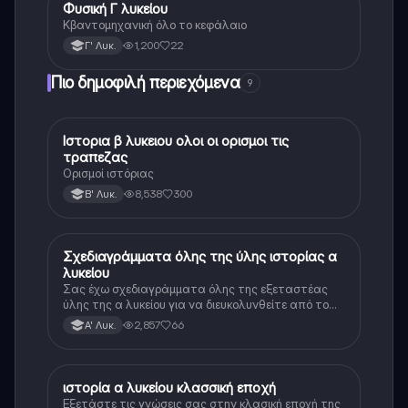
Φυσική Γ λυκείου
Φυσική (Θετ.)
Κβαντομηχανική όλο το κεφάλαιο
1,200
22
Γ' Λυκ.
Πιο δημοφιλή περιεχόμενα
9
Ιστορια β λυκειου ολοι οι ορισμοι τις
Ιστορία
τραπεζας
Ορισμοί ιστόριας
8,538
300
Β' Λυκ.
Σχεδιαγράμματα όλης της ύλης ιστορίας α
Ιστορία
λυκείου
Σας έχω σχεδιαγράμματα όλης της εξεταστέας
ύλης της α λυκείου για να διευκολυνθείτε από το
τεράστιο βάρος του βιβλίου
2,857
66
Α' Λυκ.
ιστορία α λυκείου κλασσική εποχή
Ιστορία
Εξετάστε τις γνώσεις σας στην κλασική εποχή της