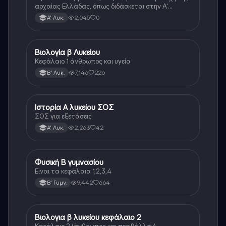
αρχαίας Ελλάδας, όπως διδάσκεται στην Α'
Λυκείου.
2,045
0
Α' Λυκ.
Βιολογία β Λυκείου
Βιολογία
Κεφάλαιο 1 άνθρωπος και υγεία
7,146
226
Β' Λυκ.
Ιστορία Α λυκείου ΣΟΣ
Ιστορία
ΣΟΣ για εξετάσεις
2,263
42
Α' Λυκ.
Φυσική Β γυμνασίου
Φυσική
Είναι τα κεφάλαια 1,2,3,4
9,442
664
Β' Γυμν.
Βιολογια β λυκείου κεφάλαιο 2
Βιολογία
Κεφάλαιο 2 (άνθρωπος και περιβάλλον)