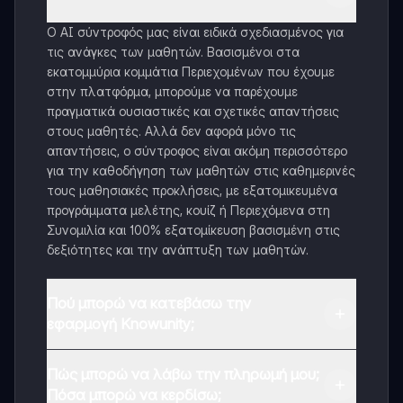
Ο AI σύντροφός μας είναι ειδικά σχεδιασμένος για
τις ανάγκες των μαθητών. Βασισμένοι στα
εκατομμύρια κομμάτια Περιεχομένων που έχουμε
στην πλατφόρμα, μπορούμε να παρέχουμε
πραγματικά ουσιαστικές και σχετικές απαντήσεις
στους μαθητές. Αλλά δεν αφορά μόνο τις
απαντήσεις, ο σύντροφος είναι ακόμη περισσότερο
για την καθοδήγηση των μαθητών στις καθημερινές
τους μαθησιακές προκλήσεις, με εξατομικευμένα
προγράμματα μελέτης, κουίζ ή Περιεχόμενα στη
Συνομιλία και 100% εξατομίκευση βασισμένη στις
δεξιότητες και την ανάπτυξη των μαθητών.
Πού μπορώ να κατεβάσω την
εφαρμογή Knowunity;
Μπορείτε να κατεβάσετε την εφαρμογή από το
Πώς μπορώ να λάβω την πληρωμή μου;
Google Play Store και το Apple App Store.
Πόσα μπορώ να κερδίσω;