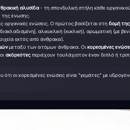
θρακική αλυσίδα
- τη σπονδυλική στήλη κάθε οργανικού
ς της ένωσης.
ις οργανικές ενώσεις. Ο πρώτος βασίζεται στη
δομή της
ή διακλαδισμένη), αλικυκλική (κυκλική), αρωματική (με βε
τοιχεία εκτός από άνθρακα).
μών
μεταξύ των ατόμων άνθρακα. Οι
κορεσμένες ενώσε
 οι
ακόρεστες
περιέχουν τουλάχιστον έναν διπλό ή τρι
υ ότι οι κορεσμένες ενώσεις είναι "γεμάτες" με υδρογόν