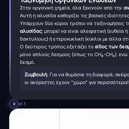
Ταξινόμηση Οργανικών Ενώσεων
Στην οργανική χημεία, όλα ξεκινούν από την
αν
Αυτή η αλυσίδα καθορίζει τις βασικές ιδιότητε
Υπάρχουν δύο κύριοι τρόποι να ταξινομήσεις τ
αλυσίδας
: μπορεί να είναι αλειφατική (ευθεία 
δακτυλίους) ή ετεροκυκλική (κύκλοι με άλλα σ
Ο δεύτερος τρόπος εξετάζει το
είδος των δεσ
μόνο απλούς δεσμούς (όπως το CH₃-CH₃), ενώ
δεσμό.
Συμβουλή
: Για να θυμάσαι τη διαφορά, σκέψο
οι ακόρεστες έχουν "χώρο" για περισσότερα!
of
3
2