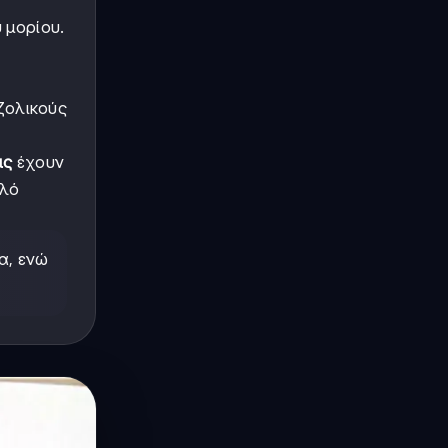
 μορίου.
νζολικούς
ις
έχουν
πλό
α, ενώ