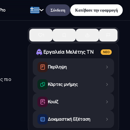
Σύνδεση
Κατέβασε την εφαρμογή
Pro
1
Εργαλεία Μελέτης ΤΝ
ΝΈΟ
Περίληψη
ς πιο
Κάρτες μνήμης
Κουίζ
Δοκιμαστική Εξέταση