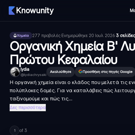
Knowunity
Μ
277
προβολές
·
Ενημερώθηκε
20 Ιουλ 2026
·
3 σελίδε
Χημεία
Οργανική Χημεία Β' Λυ
Πρώτου Κεφαλαίου
lydia
Ακολούθησε
Προσθήκη στις πηγές Google
@
lydiachrysaki
Η οργανική χημεία είναι ο κλάδος που μελετά τις ε
πολύπλοκες δομές. Για να καταλάβεις πώς λειτουργ
ταξινομούμε και πώς τις...
Δες περισσότερα
of
3
1