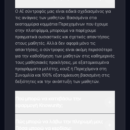
Ο AI σύντροφός μας είναι ειδικά σχεδιασμένος για
τις ανάγκες των μαθητών. Βασισμένοι στα
εκατομμύρια κομμάτια Περιεχομένων που έχουμε
στην πλατφόρμα, μπορούμε να παρέχουμε
πραγματικά ουσιαστικές και σχετικές απαντήσεις
στους μαθητές. Αλλά δεν αφορά μόνο τις
απαντήσεις, ο σύντροφος είναι ακόμη περισσότερο
για την καθοδήγηση των μαθητών στις καθημερινές
τους μαθησιακές προκλήσεις, με εξατομικευμένα
προγράμματα μελέτης, κουίζ ή Περιεχόμενα στη
Συνομιλία και 100% εξατομίκευση βασισμένη στις
δεξιότητες και την ανάπτυξη των μαθητών.
Πού μπορώ να κατεβάσω την
εφαρμογή Knowunity;
Μπορείτε να κατεβάσετε την εφαρμογή από το
Πώς μπορώ να λάβω την πληρωμή μου;
Google Play Store και το Apple App Store.
Πόσα μπορώ να κερδίσω;