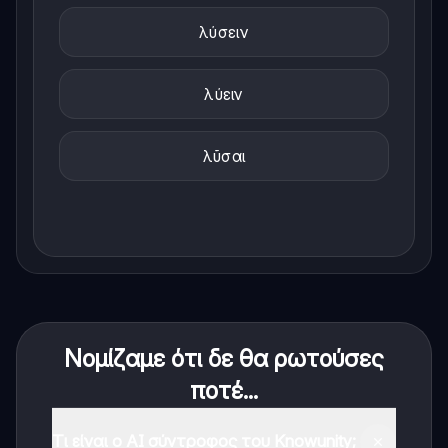
λύσειν
λύειν
λῦσαι
Νομίζαμε ότι δε θα ρωτούσες
ποτέ...
Τι είναι ο AI σύντροφος του Knowunity;