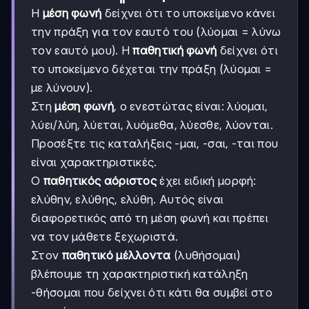
Η
μέση φωνή
δείχνει ότι το υποκείμενο κάνει
την πράξη για τον εαυτό του (λύομαι = λύνω
τον εαυτό μου). Η
παθητική φωνή
δείχνει ότι
το υποκείμενο δέχεται την πράξη (λύομαι =
με λύνουν).
Στη
μέση φωνή
, ο ενεστώτας είναι: λύομαι,
λύει/λύη, λύεται, λυόμεθα, λύεσθε, λύονται.
Προσέξτε τις καταλήξεις -μαι, -σαι, -ται που
είναι χαρακτηριστικές.
Ο
παθητικός αόριστος
έχει ειδική μορφή:
ελύθην, ελύθης, ελύθη. Αυτός είναι
διαφορετικός από τη μέση φωνή και πρέπει
να τον μάθετε ξεχωριστά.
Στον
παθητικό μέλλοντα
(λυθήσομαι)
βλέπουμε τη χαρακτηριστική κατάληξη
-θήσομαι που δείχνει ότι κάτι θα συμβεί στο