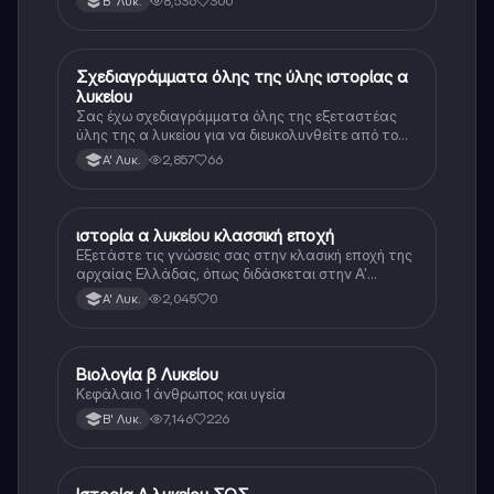
8,536
300
Β' Λυκ.
Σχεδιαγράμματα όλης της ύλης ιστορίας α
Ιστορία
λυκείου
Σας έχω σχεδιαγράμματα όλης της εξεταστέας
ύλης της α λυκείου για να διευκολυνθείτε από το
τεράστιο βάρος του βιβλίου
2,857
66
Α' Λυκ.
ιστορία α λυκείου κλασσική εποχή
Ιστορία
Εξετάστε τις γνώσεις σας στην κλασική εποχή της
αρχαίας Ελλάδας, όπως διδάσκεται στην Α'
Λυκείου.
2,045
0
Α' Λυκ.
Βιολογία β Λυκείου
Βιολογία
Κεφάλαιο 1 άνθρωπος και υγεία
7,146
226
Β' Λυκ.
Ιστορία