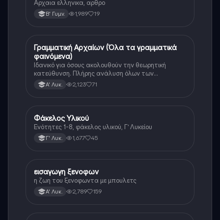
Αρχαια ελληνικα, αρθρο
1,989
19
Β' Γυμν.
Γραμματική Αρχαίων (Όλα τα γραμματικά
Αρχαία Ελληνικά
φαινόμενα)
Ιδανικό για όσους ακολουθούν την θεωρητική
κατεύθυνση. Πλήρης ανάλυση όλων των
γραμματικών φαινομένων της αρχαίας Ελληνικής.
2,123
71
Α' Λυκ.
Φάκελος Υλικού
Αρχαία Ελληνικά
Ενότητες 1-8, φάκελος υλικού, Γ’ Λυκείου
1,677
45
Γ' Λυκ.
εισαγωγη ξενοφων
Αρχαία Ελληνικά
η ζωη του ξενοφωντα με μπουλετς
2,789
159
Α' Λυκ.