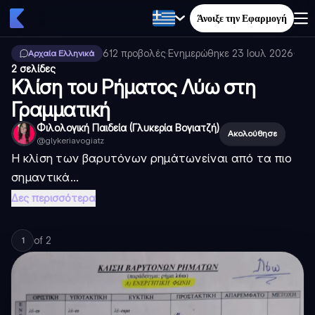
Άνοιξε την Εφαρμογή
612
προβολές
·
Ενημερώθηκε
23 Ιουλ 2026
·
Αρχαία Ελληνικά
2 σελίδες
Κλίση του Ρήματος Λύω στη
Γραμματική
Φιλολογική Παιδεία (Γλυκερία Βογιατζή)
Ακολούθησε
@
glykeriavogiatz
Η
κλίση των βαρυτόνων ρημάτων
είναι από τα πιο
σημαντικά...
Δες περισσότερα
of
2
1