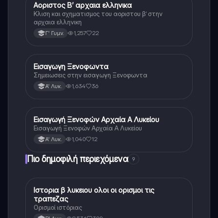
Αοριστος Β’ αρχαια ελληνικα
Αρχαία Ελληνικά
Κλιση και σχηματισμος του αοριστου β’ στην
αρχαια ελληνικη
1,257
22
Γ' Γυμν.
Εισαγωγη Ξενοφωντα
Αρχαία Ελληνικά
Σημειωσεις στην εισαγωγη Ξενοφωντα
1,634
36
Α' Λυκ.
Εισαγωγή Ξενοφών Αρχαία Α Λυκείου
Αρχαία Ελληνικά
Εισαγωγή Ξενοφών Αρχαία Α Λυκείου
1,040
12
Α' Λυκ.
Πιο δημοφιλή περιεχόμενα
9
Ιστορια β λυκειου ολοι οι ορισμοι τις
Ιστορία
τραπεζας
Ορισμοί ιστόριας