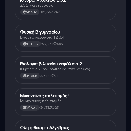
Ιστορία Α λυκείου ΣΟΣ
ΣΟΣ για εξετάσεις
2,263
42
Α' Λυκ.
Φυσική Β γυμνασίου
Φυσική
Είναι τα κεφάλαια 1,2,3,4
9,441
664
Β' Γυμν.
Βιολογια β λυκείου κεφάλαιο 2
Βιολογία
Κεφάλαιο 2 (άνθρωπος και περιβάλλον)
3,145
75
Β' Λυκ.
Μυκηναϊκός πολιτισμός !
Ιστορία
Μυκηναϊκός πολιτισμός
1,332
23
Α' Λυκ.
Ολη η θεωρια Αλγεβρας
Μαθηματικά