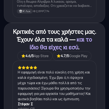
Ολη η θεωρια Αλγεβρα Α λυκειου, ορισμοι,
τυπολογιο, αποδειξεις. Οτι χρειαζεται να διαβασεις
για το θεωρητικο κομματι της αλγεβρας.
2,899
74
Α' Λυκ.
Κριτικές από τους χρήστες μας.
Έχουν όλα τα καλά —
και το
ίδιο θα είχες κι εσύ
.
4.6
/5
App Store
4.7
/5
Google Play
Η εφαρμογή είναι πολύ εύκολη στη χρήση και
καλά σχεδιασμένη. Έχω βρει ό,τι έψαχνα
μέχρι τώρα και έχω μάθει πολλά από τις
παρουσιάσεις! Σίγουρα θα χρησιμοποιήσω την
εφαρμογή για μια εργασία του μαθήματος! Και
φυσικά βοηθάει πολύ και ως έμπνευση.
Στέφαν Σ
χρήστης iOS