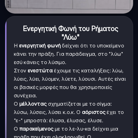
Ενεργητική Φωνή του Ρήματος
"Λύω"
Η
ενεργητική φωνή
δείχνει ότι το υποκείμενο
κάνει την πράξη. Για παράδειγμα, στο "λύω"
εσύ κάνεις το λύσιμο.
Στον
ενεστώτα
έχουμε τις καταλήξεις: λύω,
λύεις, λύει, λύομεν, λύετε, λύουσι. Αυτές είναι
οι βασικές μορφές που θα χρησιμοποιείς
συνέχεια.
Ο
μέλλοντας
σχηματίζεται με το σίγμα:
λύσω, λύσεις, λύσει κ.ο.κ. Ο
αόριστος
έχει το
"ε-" μπροστά: έλυσα, έλυσας, έλυσε.
Ο
παρακείμενος
με το λε-λυ-κα δείχνει μια
πράξη που έχει ολοκληρωθεί. Ο