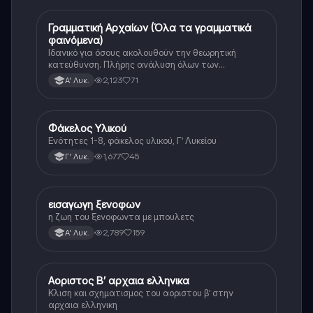
Γραμματική Αρχαίων (Όλα τα γραμματικά
Αρχαία Ελληνικά
φαινόμενα)
Ιδανικό για όσους ακολουθούν την θεωρητική
κατεύθυνση. Πλήρης ανάλυση όλων των
γραμματικών φαινομένων της αρχαίας Ελληνικής.
2,123
71
Α' Λυκ.
Φάκελος Υλικού
Αρχαία Ελληνικά
Ενότητες 1-8, φάκελος υλικού, Γ’ Λυκείου
1,677
45
Γ' Λυκ.
εισαγωγη ξενοφων
Αρχαία Ελληνικά
η ζωη του ξενοφωντα με μπουλετς
2,789
159
Α' Λυκ.
Αοριστος Β’ αρχαια ελληνικα
Αρχαία Ελληνικά
Κλιση και σχηματισμος του αοριστου β’ στην
αρχαια ελληνικη