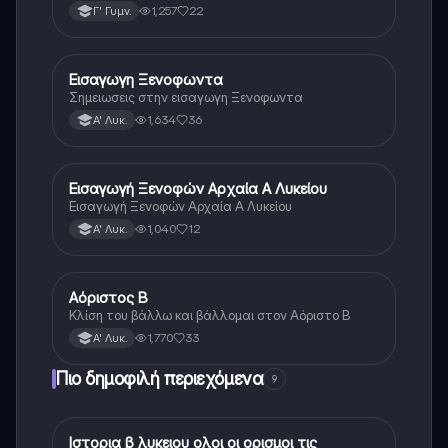
1,257
22
Γ' Γυμν.
Εισαγωγη Ξενοφωντα
Αρχαία Ελληνικά
Σημειωσεις στην εισαγωγη Ξενοφωντα
1,634
36
Α' Λυκ.
Εισαγωγή Ξενοφών Αρχαία Α Λυκείου
Αρχαία Ελληνικά
Εισαγωγή Ξενοφών Αρχαία Α Λυκείου
1,040
12
Α' Λυκ.
Αόριστος Β
Αρχαία Ελληνικά
Κλίση του βάλλω και βάλλομαι στον Αόριστο Β
1,770
33
Α' Λυκ.
Πιο δημοφιλή περιεχόμενα
9
Ιστορια β λυκειου ολοι οι ορισμοι τις
Ιστορία