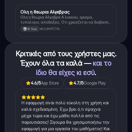
Ολη η θεωρια Αλγεβρας
Μαθηματικά
Ολη η θεωρια Αλγεβρα Α λυκειου, ορισμοι,
τυπολογιο, αποδειξεις. Οτι χρειαζεται να διαβασεις
για το θεωρητικο κομματι της αλγεβρας.
2,899
74
Α' Λυκ.
Κριτικές από τους χρήστες μας.
Έχουν όλα τα καλά —
και το
ίδιο θα είχες κι εσύ
.
4.6
/5
App Store
4.7
/5
Google Play
Η εφαρμογή είναι πολύ εύκολη στη χρήση και
καλά σχεδιασμένη. Έχω βρει ό,τι έψαχνα
μέχρι τώρα και έχω μάθει πολλά από τις
παρουσιάσεις! Σίγουρα θα χρησιμοποιήσω την
εφαρμογή για μια εργασία του μαθήματος! Και