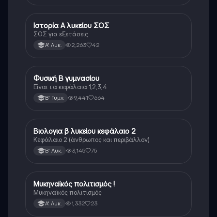
Ιστορία Α λυκείου ΣΟΣ
Ιστορία
ΣΟΣ για εξετάσεις
2,263
42
Α' Λυκ.
Φυσική Β γυμνασίου
Φυσική
Είναι τα κεφάλαια 1,2,3,4
9,441
664
Β' Γυμν.
Βιολογια β λυκείου κεφάλαιο 2
Βιολογία
Κεφάλαιο 2 (άνθρωπος και περιβάλλον)
3,145
75
Β' Λυκ.
Μυκηναϊκός πολιτισμός !
Ιστορία
Μυκηναϊκός πολιτισμός
1,332
23
Α' Λυκ.