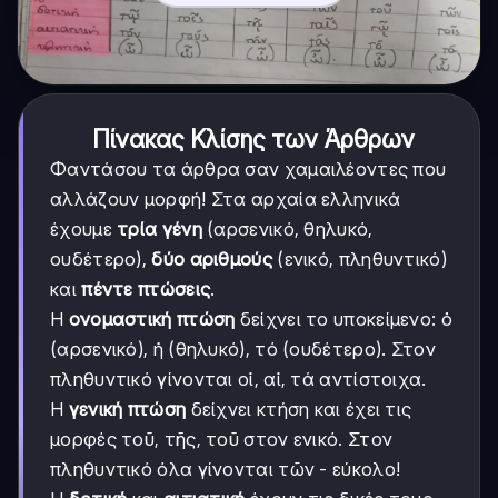
Πίνακας Κλίσης των Άρθρων
Φαντάσου τα άρθρα σαν χαμαιλέοντες που
αλλάζουν μορφή! Στα αρχαία ελληνικά
έχουμε
τρία γένη
(αρσενικό, θηλυκό,
ουδέτερο),
δύο αριθμούς
(ενικό, πληθυντικό)
και
πέντε πτώσεις
.
Η
ονομαστική πτώση
δείχνει το υποκείμενο: ὁ
(αρσενικό), ἡ (θηλυκό), τό (ουδέτερο). Στον
πληθυντικό γίνονται οἱ, αἱ, τά αντίστοιχα.
Η
γενική πτώση
δείχνει κτήση και έχει τις
μορφές τοῦ, τῆς, τοῦ στον ενικό. Στον
πληθυντικό όλα γίνονται τῶν - εύκολο!