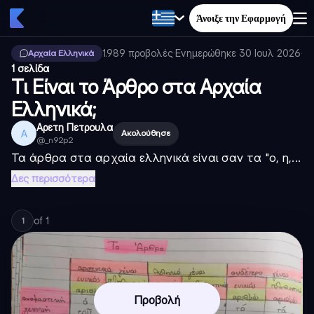
Άνοιξε την Εφαρμογή
1.989
προβολές
·
Ενημερώθηκε
30 Ιουλ 2026
·
Αρχαία Ελληνικά
1 σελίδα
Τι Είναι το Άρθρο στα Αρχαία
Ελληνικά;
Αρετη Πετρουλα
Α
Ακολούθησε
@
_n92p2
Τα άρθρα στα αρχαία ελληνικά είναι σαν τα "ο, η,...
Δες περισσότερα
of
1
1
Προβολή