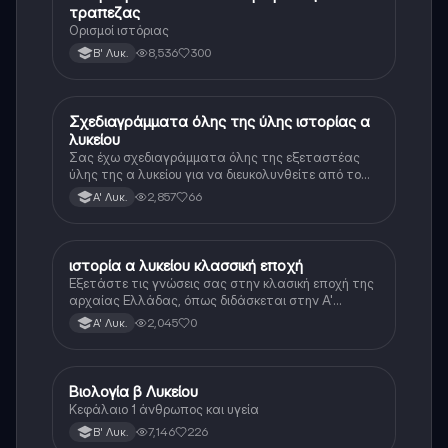
τραπεζας
Ορισμοί ιστόριας
8,536
300
Β' Λυκ.
Σχεδιαγράμματα όλης της ύλης ιστορίας α
Ιστορία
λυκείου
Σας έχω σχεδιαγράμματα όλης της εξεταστέας
ύλης της α λυκείου για να διευκολυνθείτε από το
τεράστιο βάρος του βιβλίου
2,857
66
Α' Λυκ.
ιστορία α λυκείου κλασσική εποχή
Ιστορία
Εξετάστε τις γνώσεις σας στην κλασική εποχή της
αρχαίας Ελλάδας, όπως διδάσκεται στην Α'
Λυκείου.
2,045
0
Α' Λυκ.
Βιολογία β Λυκείου
Βιολογία
Κεφάλαιο 1 άνθρωπος και υγεία
7,146
226
Β' Λυκ.