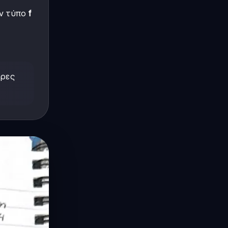
ον τύπο
f
ερες