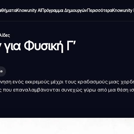
αθήματα
Knowunity AI
Πρόγραμμα Δημιουργών
Περισσότερα
Knowunity 
λίδες
για Φυσική Γ’
le
ίνηση ενός εκκρεμούς μέχρι τους κραδασμούς μιας χορδ
σεις που επαναλαμβάνονται συνεχώς γύρω από μια θέση ι