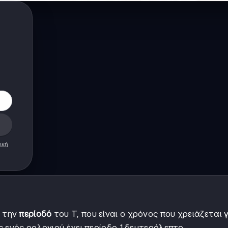
ική
 την
περίοδό
του T, που είναι ο χρόνος που χρειάζεται γ
 ενός ρολογιού έχει περίοδο 1 δευτερόλεπτο.