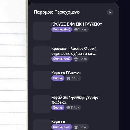
Παρόμοιο Περιεχόμενο
6
ΚΡΟΥΣΕΙΣ ΦΥΣΙΚΗ Γ’ΛΥΚΕΙΟΥ
Φυσική (Θετ.)
Γ' Λυκ.
Κρούσεις Γ λυκείου Φυσική
σημειώσεις,σχήματα και
παραδείγματα
Φυσική (Θετ.)
Γ' Λυκ.
Κύματα Γ’Λυκείου
Φυσική
Γ' Λυκ.
κεφαλαιο 1 φυσικής γενικής
παιδείας
Φυσική
Β' Λυκ.
Κύματα
Φυσική (Θετ.)
Γ' Λυκ.