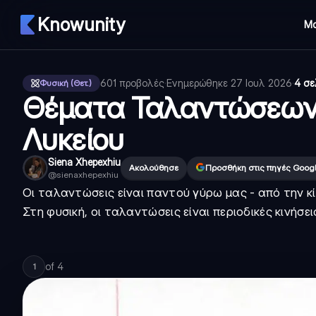
Knowunity
Μ
601
προβολές
·
Ενημερώθηκε
27 Ιουλ 2026
·
4 σε
Φυσική (Θετ.)
Θέματα Ταλαντώσεων 
Λυκείου
Siena Xhepexhiu
Ακολούθησε
Προσθήκη στις πηγές Goog
@
sienaxhepexhiu
Οι ταλαντώσεις είναι παντού γύρω μας - από την κ
Στη φυσική, οι ταλαντώσεις είναι περιοδικές κινή
of
4
1