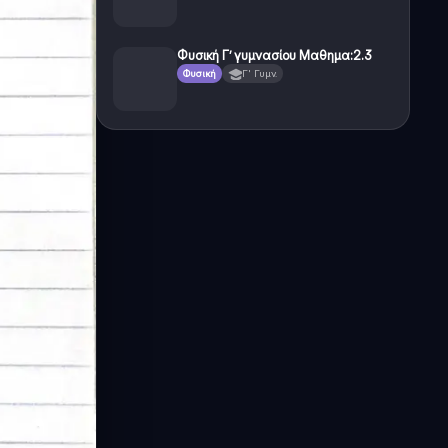
Φυσική Γ’ γυμνασίου Μαθημα:2.3
Φυσική
Γ' Γυμν.