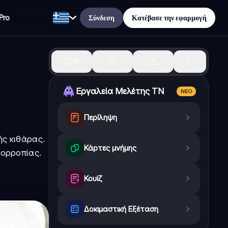
Σύνδεση
Κατέβασε την εφαρμογή
Pro
11
Εργαλεία Μελέτης ΤΝ
ΝΈΟ
Περίληψη
ής κιθάρας.
Κάρτες μνήμης
σορροπίας.
Κουίζ
Δοκιμαστική Εξέταση