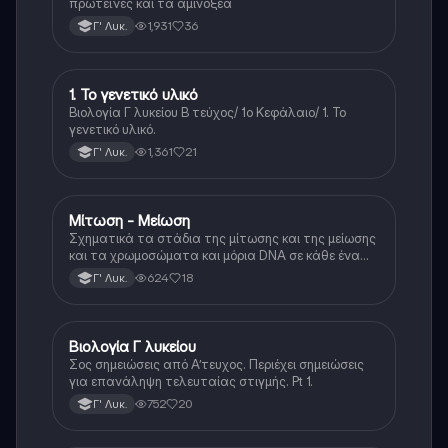
πρωτεΐνες και τα αμινοξέα
1,931
36
Γ' Λυκ.
1. Το γενετικό υλικό
Βιολογία
Βιολογία Γ λυκείου Β τεύχος/ 1ο Κεφάλαιο/ 1. Το
γενετικό υλικό.
1,361
21
Γ' Λυκ.
Μίτωση - Μείωση
Βιολογία (Θετ.)
Σχηματικά τα στάδια της μίτωσης και της μείωσης
και τα χρωμοσώματα και μόρια DNA σε κάθε ένα
από αυτά
624
18
Γ' Λυκ.
Βιολογία Γ λυκείου
Βιολογία (Θετ.)
Σος σημειώσεις από Α’τευχος. Περιέχει σημειώσεις
για επανάληψη τελευταίας στιγμής. Pt 1.
752
20
Γ' Λυκ.