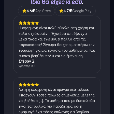
ίδιο θα είχες κι εσύ
.
4.6
/5
App Store
4.7
/5
Google Play
Η εφαρμογή είναι πολύ εύκολη στη χρήση και
καλά σχεδιασμένη. Έχω βρει ό,τι έψαχνα
μέχρι τώρα και έχω μάθει πολλά από τις
παρουσιάσεις! Σίγουρα θα χρησιμοποιήσω την
εφαρμογή για μια εργασία του μαθήματος! Και
φυσικά βοηθάει πολύ και ως έμπνευση.
Στέφαν Σ
χρήστης iOS
Αυτή η εφαρμογή είναι πραγματικά τέλεια.
Υπάρχουν τόσες πολλές σημειώσεις μελέτης
και βοήθεια [...]. Το μάθημα που με δυσκολεύει
είναι τα Γαλλικά, για παράδειγμα, και η
εφαρμογή έχει τόσες επιλογές για βοήθεια.