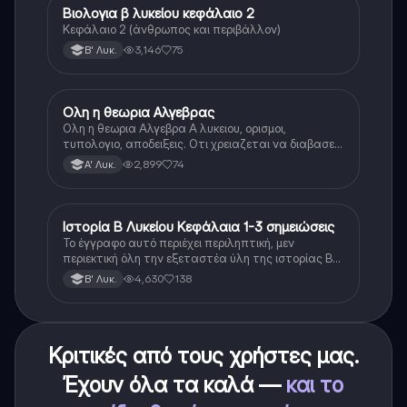
Βιολογια β λυκείου κεφάλαιο 2
Βιολογία
Κεφάλαιο 2 (άνθρωπος και περιβάλλον)
3,146
75
Β' Λυκ.
Ολη η θεωρια Αλγεβρας
Μαθηματικά
Ολη η θεωρια Αλγεβρα Α λυκειου, ορισμοι,
τυπολογιο, αποδειξεις. Οτι χρειαζεται να διαβασεις
για το θεωρητικο κομματι της αλγεβρας.
2,899
74
Α' Λυκ.
Ιστορία Β Λυκείου Κεφάλαια 1-3 σημειώσεις
Ιστορία
Το έγγραφο αυτό περιέχει περιληπτική, μεν
περιεκτική όλη την εξεταστέα ύλη της ιστορίας Β
λυκείου για τα πρώτα 3 Κεφάλαια, δηλαδή την
4,630
138
Β' Λυκ.
μισή ύλη. Το έγγραφο έχει γραφτεί με προσοχή και
άριστη ταυτόσημο το βιβλίο, όμως πολύ πιο απλά
στη κατανόηση!
Κριτικές από τους χρήστες μας.
Έχουν όλα τα καλά —
και το