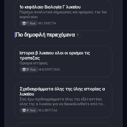
1ο κεφάλαιο Βιολογία Γ λυκείου
Βιολογία (Θετ.)
Περιέχει αναλυτικά σημειώσεις και ορισμούς του 1ου
κεφαλαίου
1,783
74
Γ' Λυκ.
Πιο δημοφιλή περιεχόμενα
9
Ιστορια β λυκειου ολοι οι ορισμοι τις
Ιστορία
τραπεζας
Ορισμοί ιστόριας
8,539
300
Β' Λυκ.
Σχεδιαγράμματα όλης της ύλης ιστορίας α
Ιστορία
λυκείου
Σας έχω σχεδιαγράμματα όλης της εξεταστέας
ύλης της α λυκείου για να διευκολυνθείτε από το
τεράστιο βάρος του βιβλίου
2,857
66
Α' Λυκ.