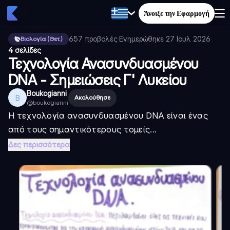
Άνοιξε την Εφαρμογή
657
προβολές
·
Ενημερώθηκε
27 Ιουλ 2026
·
Βιολογία (Θετ.)
4 σελίδες
Τεχνολογία Ανασυνδυασμένου
DNA - Σημειώσεις Γ' Λυκείου
Boukogianni
B
Ακολούθησε
@
boukogianni
Η τεχνολογία ανασυνδυασμένου DNA είναι ένας
από τους σημαντικότερους τομείς...
Δες περισσότερα