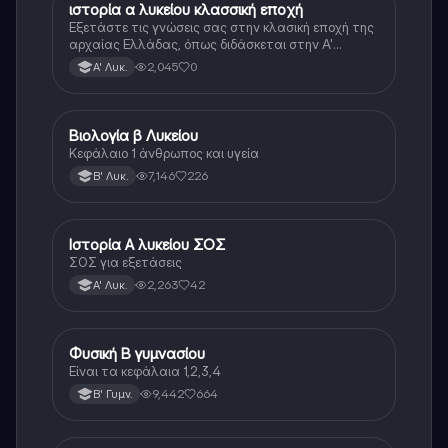
ιστορία α λυκείου κλασσική εποχή
Ιστορία
Εξετάστε τις γνώσεις σας στην κλασική εποχή της
αρχαίας Ελλάδας, όπως διδάσκεται στην Α'
Λυκείου.
2,045
0
Α' Λυκ.
Βιολογία β Λυκείου
Βιολογία
Κεφάλαιο 1 άνθρωπος και υγεία
7,146
226
Β' Λυκ.
Ιστορία Α λυκείου ΣΟΣ
Ιστορία
ΣΟΣ για εξετάσεις
2,263
42
Α' Λυκ.
Φυσική Β γυμνασίου
Φυσική
Είναι τα κεφάλαια 1,2,3,4
9,442
664
Β' Γυμν.