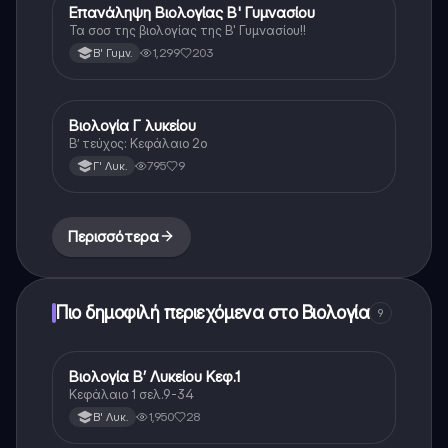
Επανάληψη Βιολογίας Β' Γυμνασίου
Βιολογία
Τα σοσ της βιολογίας της Β' Γυμνασίου!!
1,299
203
Β' Γυμν.
Βιολογία Γ λυκείου
Βιολογία (Θετ.)
Β’ τεύχος: Κεφάλαιο 2ο
795
9
Γ' Λυκ.
Περισσότερα
Πιο δημοφιλή περιεχόμενα στο Βιολογία
9
Βιολογία Β’ Λυκείου Κεφ.1
Βιολογία
Κεφάλαιο 1 σελ.9-34
1,950
28
Β' Λυκ.