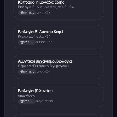
Κύτταρο: η μονάδα ζωής
Βιολογία
Βιολογία β - γ γυμνασίου, σελ 21-24
540
7
Β' Γυμν.
Βιολογία Β’ Λυκείου Κεφ.1
Βιολογία
Κεφάλαιο 1 σελ.9-34
1,950
28
Β' Λυκ.
Αμυντικοί μηχανισμοι βιολογια
Βιολογία
Θέματα εξετάσεων β γυμνασιου
348
8
Β' Γυμν.
Βιολογία β´ λυκείου
Βιολογία
σημειώσεις
3,616
95
Β' Λυκ.