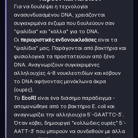
Για να δουλέψει η τεχνολογία
ανασυνδυασμένου DNA, χρειάζονται
συγκεκριμένα ένζυμα που δουλεύουν σαν
"ψαλίδια" και "κόλλα" για το DNA.
Οι
περιοριστικές ενδονουκλεάσες
είναι τα
"ψαλίδια" μας. Παράγονται από βακτήρια και
φυσιολογικά τα προστατεύουν από ξένο
DNA. Αναγνωρίζουν συγκεκριμένες
αλληλουχίες 4-8 νουκλεοτιδίων και κόβουν
το DNA αφήνοντας μονόκλωνα άκρα
(ουρές).
Το
EcoRI
είναι ένα διάσημο παράδειγμα -
απομονώθηκε από το βακτήριο E. coli και
αναγνωρίζει την αλληλουχία 5΄-GAATTC-3΄.
Όταν κόβει, δημιουργεί "κολλώδεις ουρές" 5΄-
AATT-3΄ που μπορούν να συνδεθούν με άλλα