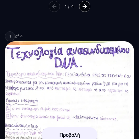
1
/
4
of
4
1
Προβολή