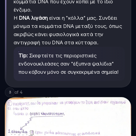
κομμάτια DNA που έχουν κοπεί με το ίδιο
ένζυμο.
Η
DNA λιγάση
είναι η "κόλλα" μας. Συνδέει
μόνιμα τα κομμάτια DNA μεταξύ τους, όπως
ακριβώς κάνει φυσιολογικά κατά την
αντιγραφή του DNA στα κύτταρα.
Tip:
Σκεφτείτε τις περιοριστικές
ενδονουκλεάσες σαν "έξυπνα ψαλίδια"
που κόβουν μόνο σε συγκεκριμένα σημεία!
of
4
3