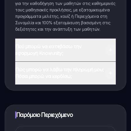
για την καθοδήγηση των μαθητών στις καθημερινές
τους μαθησιακές προκλήσεις, με εξατομικευμένα
προγράμματα μελέτης, κουίζ ή Περιεχόμενα στη
Συνομιλία και 100% εξατομίκευση βασισμένη στις
δεξιότητες και την ανάπτυξη των μαθητών.
Πού μπορώ να κατεβάσω την
εφαρμογή Knowunity;
Μπορείτε να κατεβάσετε την εφαρμογή από το
Πώς μπορώ να λάβω την πληρωμή μου;
Google Play Store και το Apple App Store.
Πόσα μπορώ να κερδίσω;
Ναι, έχετε δωρεάν πρόσβαση στο περιεχόμενο της
εφαρμογής και στον AI companion μας. Για να
ξεκλειδώσετε ορισμένες λειτουργίες της εφαρμογής,
μπορείτε να αγοράσετε το Knowunity Pro.
Παρόμοιο Περιεχόμενο