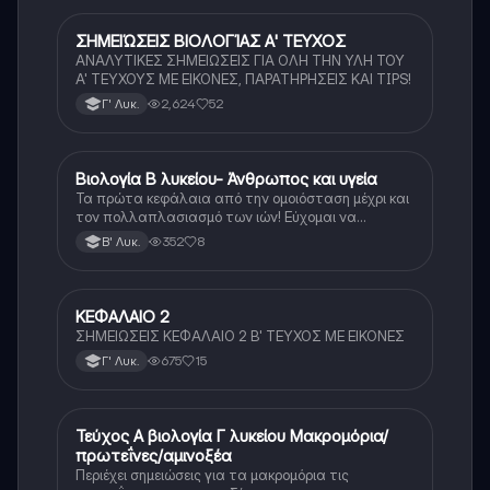
ΣΗΜΕΙΏΣΕΙΣ ΒΙΟΛΟΓΊΑΣ Α' ΤΕΥΧΟΣ
Βιολογία
ΑΝΑΛΥΤΙΚΕΣ ΣΗΜΕΙΩΣΕΙΣ ΓΙΑ ΟΛΗ ΤΗΝ ΥΛΗ ΤΟΥ
Α' ΤΕΥΧΟΥΣ ΜΕ ΕΙΚΟΝΕΣ, ΠΑΡΑΤΗΡΗΣΕΙΣ ΚΑΙ TIPS!
2,624
52
Γ' Λυκ.
Βιολογία Β λυκείου- Άνθρωπος και υγεία
Βιολογία
Τα πρώτα κεφάλαια από την ομοιόσταση μέχρι και
τον πολλαπλασιασμό των ιών! Εύχομαι να
βοηθήσουν
352
8
Β' Λυκ.
ΚΕΦΑΛΑΙΟ 2
Βιολογία
ΣΗΜΕΙΩΣΕΙΣ ΚΕΦΑΛΑΙΟ 2 Β' ΤΕΥΧΟΣ ΜΕ ΕΙΚΟΝΕΣ
675
15
Γ' Λυκ.
Τεύχος Α βιολογία Γ λυκείου Μακρομόρια/
Βιολογία (Θετ.)
πρωτεΐνες/αμινοξέα
Περιέχει σημειώσεις για τα μακρομόρια τις