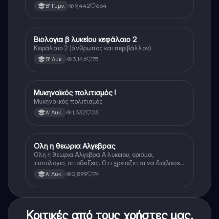
9,442
664
Β' Γυμν.
Βιολογια β λυκείου κεφάλαιο 2
Βιολογία
Κεφάλαιο 2 (άνθρωπος και περιβάλλον)
3,146
75
Β' Λυκ.
Μυκηναϊκός πολιτισμός !
Ιστορία
Μυκηναϊκός πολιτισμός
1,332
23
Α' Λυκ.
Ολη η θεωρια Αλγεβρας
Μαθηματικά
Ολη η θεωρια Αλγεβρα Α λυκειου, ορισμοι,
τυπολογιο, αποδειξεις. Οτι χρειαζεται να διαβασεις
για το θεωρητικο κομματι της αλγεβρας.
2,899
74
Α' Λυκ.
Κριτικές από τους χρήστες μας.