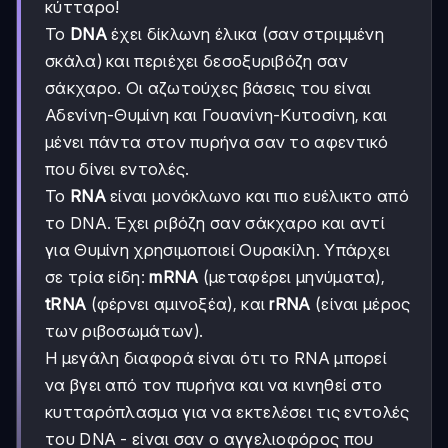
κύτταρο!
Το
DNA
έχει δίκλωνη έλικα (σαν στριμμένη
σκάλα) και περιέχει δεσοξυριβόζη σαν
σάκχαρο. Οι αζωτούχες βάσεις του είναι
Αδενίνη-Θυμίνη και Γουανίνη-Κυτοσίνη, και
μένει πάντα στον πυρήνα σαν το αφεντικό
που δίνει εντολές.
Το
RNA
είναι μονόκλωνο και πιο ευέλικτο από
το DNA. Έχει ριβόζη σαν σάκχαρο και αντί
για Θυμίνη χρησιμοποιεί Ουρακίλη. Υπάρχει
σε τρία είδη:
mRNA
(μεταφέρει μηνύματα),
tRNA
(φέρνει αμινοξέα), και
rRNA
(είναι μέρος
των ριβοσωμάτων).
Η μεγάλη διαφορά είναι ότι το RNA μπορεί
να βγει από τον πυρήνα και να κινηθεί στο
κυτταρόπλασμα για να εκτελέσει τις εντολές
του DNA - είναι σαν ο αγγελιοφόρος που