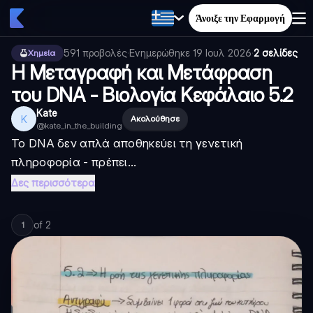
Άνοιξε την Εφαρμογή
591
προβολές
·
Ενημερώθηκε
19 Ιουλ 2026
·
2 σελίδες
Χημεία
Η Μεταγραφή και Μετάφραση
του DNA - Βιολογία Κεφάλαιο 5.2
Kate
K
Ακολούθησε
@
kate_in_the_building
Το DNA δεν απλά αποθηκεύει τη γενετική
πληροφορία - πρέπει...
Δες περισσότερα
of
2
1