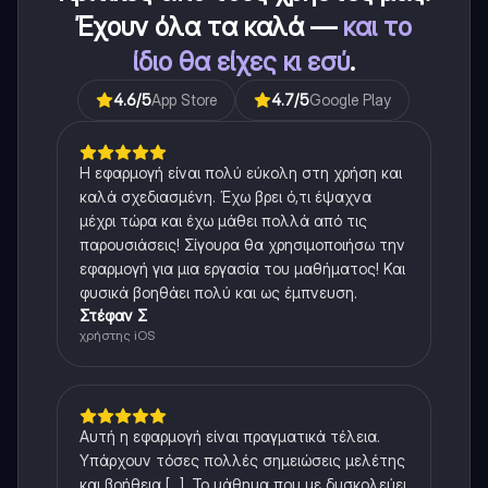
Έχουν όλα τα καλά —
και το
ίδιο θα είχες κι εσύ
.
4.6
/5
App Store
4.7
/5
Google Play
Η εφαρμογή είναι πολύ εύκολη στη χρήση και
καλά σχεδιασμένη. Έχω βρει ό,τι έψαχνα
μέχρι τώρα και έχω μάθει πολλά από τις
παρουσιάσεις! Σίγουρα θα χρησιμοποιήσω την
εφαρμογή για μια εργασία του μαθήματος! Και
φυσικά βοηθάει πολύ και ως έμπνευση.
Στέφαν Σ
χρήστης iOS
Αυτή η εφαρμογή είναι πραγματικά τέλεια.
Υπάρχουν τόσες πολλές σημειώσεις μελέτης
και βοήθεια [...]. Το μάθημα που με δυσκολεύει