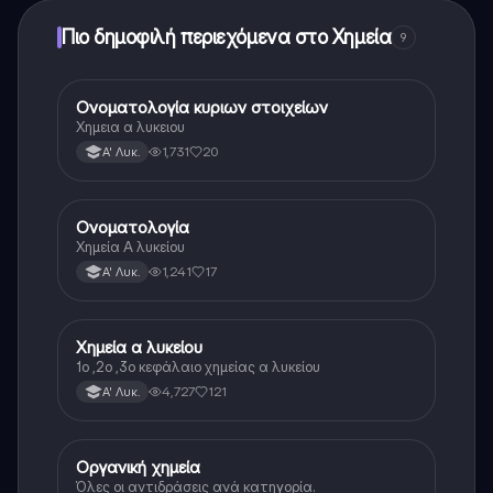
Πιο δημοφιλή περιεχόμενα στο Χημεία
9
Ονοματολογία κυριων στοιχείων
Χημεία
Χημεια α λυκειου
1,731
20
Α' Λυκ.
Ονοματολογία
Χημεία
Χημεία Α λυκείου
1,241
17
Α' Λυκ.
Χημεία α λυκείου
Χημεία
1ο ,2ο ,3ο κεφάλαιο χημείας α λυκείου
4,727
121
Α' Λυκ.
Οργανική χημεία
Χημεία
Όλες οι αντιδράσεις ανά κατηγορία.