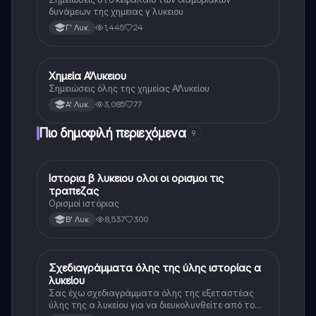
δυνάμεων της χημειας γ λυκειου
1,445
24
Γ' Λυκ.
Χημεία Α’Λυκειου
Χημεία
Σημειώσεις όλης της χημείας Α’Λυκείου
3,085
77
Α' Λυκ.
Πιο δημοφιλή περιεχόμενα
9
Ιστορια β λυκειου ολοι οι ορισμοι τις
Ιστορία
τραπεζας
Ορισμοί ιστόριας
8,537
300
Β' Λυκ.
Σχεδιαγράμματα όλης της ύλης ιστορίας α
Ιστορία
λυκείου
Σας έχω σχεδιαγράμματα όλης της εξεταστέας
ύλης της α λυκείου για να διευκολυνθείτε από το