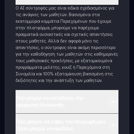
Ο AI σύντροφός μας είναι ειδικά σχεδιασμένος για
τις ανάγκες των μαθητών. Βασισμένοι στα
εκατομμύρια κομμάτια Περιεχομένων που έχουμε
στην πλατφόρμα, μπορούμε να παρέχουμε
πραγματικά ουσιαστικές και σχετικές απαντήσεις
στους μαθητές. Αλλά δεν αφορά μόνο τις
απαντήσεις, ο σύντροφος είναι ακόμη περισσότερο
για την καθοδήγηση των μαθητών στις καθημερινές
τους μαθησιακές προκλήσεις, με εξατομικευμένα
προγράμματα μελέτης, κουίζ ή Περιεχόμενα στη
Συνομιλία και 100% εξατομίκευση βασισμένη στις
δεξιότητες και την ανάπτυξη των μαθητών.
Πού μπορώ να κατεβάσω την
εφαρμογή Knowunity;
Μπορείτε να κατεβάσετε την εφαρμογή από το
Πώς μπορώ να λάβω την πληρωμή μου;
Google Play Store και το Apple App Store.
Πόσα μπορώ να κερδίσω;