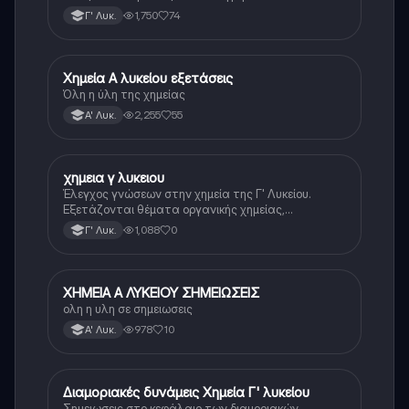
1,750
74
Γ' Λυκ.
Χημεία Α λυκείου εξετάσεις
Χημεία
Όλη η ύλη της χημείας
2,255
55
Α' Λυκ.
χημεια γ λυκειου
Χημεία
Έλεγχος γνώσεων στην χημεία της Γ' Λυκείου.
Εξετάζονται θέματα οργανικής χημείας,
αντιδράσεων και ενώσεων.
1,088
0
Γ' Λυκ.
ΧΗΜΕΙΑ Α ΛΥΚΕΙΟΥ ΣΗΜΕΙΩΣΕΙΣ
Χημεία
ολη η υλη σε σημειωσεις
978
10
Α' Λυκ.
Διαμοριακές δυνάμεις Χημεία Γ' λυκείου
Χημεία
Σημειωσεις στο κεφάλαιο των διαμοριακών