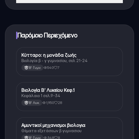
Ναι, έχετε δωρεάν πρόσβαση στο περιεχόμενο της
εφαρμογής και στον AI companion μας. Για να
ξεκλειδώσετε ορισμένες λειτουργίες της εφαρμογής,
μπορείτε να αγοράσετε το Knowunity Pro.
Παρόμοιο Περιεχόμενο
Κύτταρο: η μονάδα ζωής
Βιολογία
Βιολογία β - γ γυμνασίου, σελ 21-24
540
7
Β' Γυμν.
Βιολογία Β’ Λυκείου Κεφ.1
Βιολογία
Κεφάλαιο 1 σελ.9-34
1,950
28
Β' Λυκ.
Αμυντικοί μηχανισμοι βιολογια
Βιολογία
Θέματα εξετάσεων β γυμνασιου
348
8
Β' Γυμν.