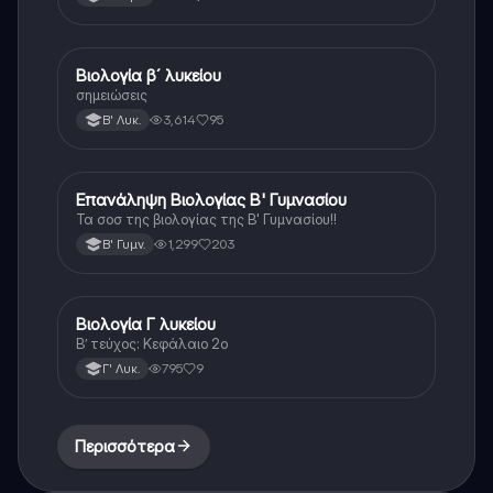
Βιολογία β´ λυκείου
Βιολογία
σημειώσεις
3,614
95
Β' Λυκ.
Επανάληψη Βιολογίας Β' Γυμνασίου
Βιολογία
Τα σοσ της βιολογίας της Β' Γυμνασίου!!
1,299
203
Β' Γυμν.
Βιολογία Γ λυκείου
Βιολογία (Θετ.)
Β’ τεύχος: Κεφάλαιο 2ο
795
9
Γ' Λυκ.
Περισσότερα