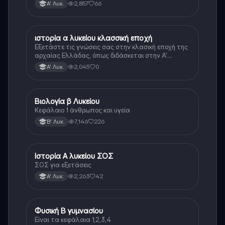
τεράστιο βάρος του βιβλίου
2,857
66
Α' Λυκ.
ιστορία α λυκείου κλασσική εποχή
Ιστορία
Εξετάστε τις γνώσεις σας στην κλασική εποχή της
αρχαίας Ελλάδας, όπως διδάσκεται στην Α'
Λυκείου.
2,045
0
Α' Λυκ.
Βιολογία β Λυκείου
Βιολογία
Κεφάλαιο 1 άνθρωπος και υγεία
7,146
226
Β' Λυκ.
Ιστορία Α λυκείου ΣΟΣ
Ιστορία
ΣΟΣ για εξετάσεις
2,263
42
Α' Λυκ.
Φυσική Β γυμνασίου
Φυσική
Είναι τα κεφάλαια 1,2,3,4