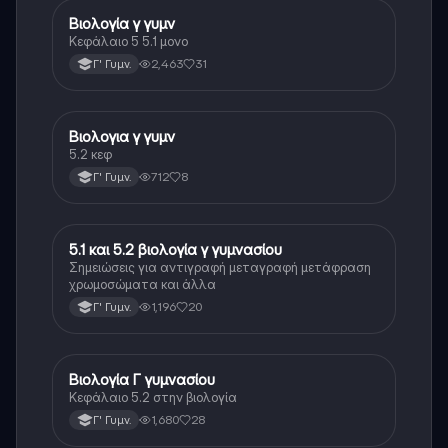
Βιολογία γ γυμν
Βιολογία
Κεφάλαιο 5 5.1 μονο
2,463
31
Γ' Γυμν.
Βιολογια γ γυμν
Βιολογία
5.2 κεφ
712
8
Γ' Γυμν.
5.1 και 5.2 βιολογία γ γυμνασίου
Βιολογία
Σημειώσεις για αντιγραφή μεταγραφή μετάφραση
χρωμοσώματα και άλλα
1,196
20
Γ' Γυμν.
Βιολογία Γ γυμνασίου
Βιολογία
Κεφάλαιο 5.2 στην βιολογία
1,680
28
Γ' Γυμν.