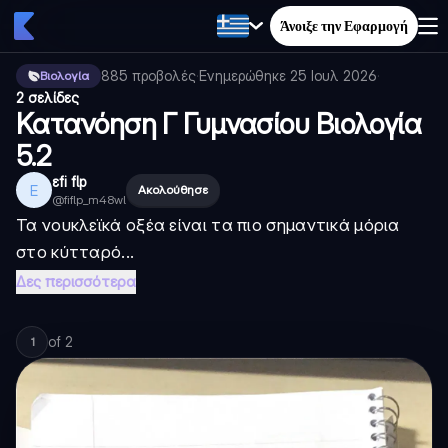
Άνοιξε την Εφαρμογή
885
προβολές
·
Ενημερώθηκε
25 Ιουλ 2026
·
Βιολογία
2 σελίδες
Κατανόηση Γ Γυμνασίου Βιολογία
5.2
εfi flp
Ε
Ακολούθησε
@
fiflp_m48wl
Τα νουκλεϊκά οξέα είναι τα πιο σημαντικά μόρια
στο κύτταρό...
Δες περισσότερα
of
2
1