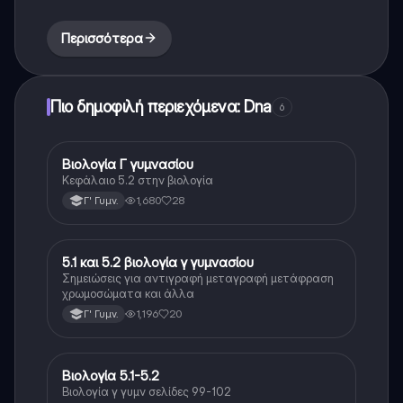
Περισσότερα
Πιο δημοφιλή περιεχόμενα: Dna
6
Βιολογία Γ γυμνασίου
Βιολογία
Κεφάλαιο 5.2 στην βιολογία
1,680
28
Γ' Γυμν.
5.1 και 5.2 βιολογία γ γυμνασίου
Βιολογία
Σημειώσεις για αντιγραφή μεταγραφή μετάφραση
χρωμοσώματα και άλλα
1,196
20
Γ' Γυμν.
Βιολογία 5.1-5.2
Βιολογία
Βιολογία γ γυμν σελίδες 99-102