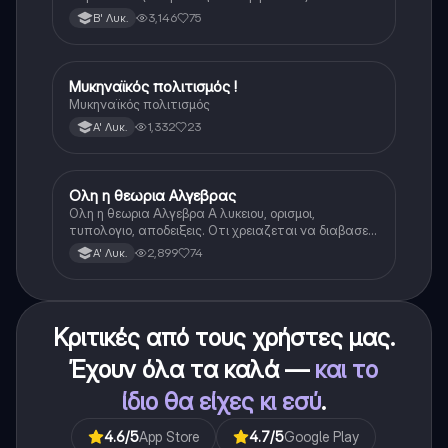
3,146
75
Β' Λυκ.
Μυκηναϊκός πολιτισμός !
Ιστορία
Μυκηναϊκός πολιτισμός
1,332
23
Α' Λυκ.
Ολη η θεωρια Αλγεβρας
Μαθηματικά
Ολη η θεωρια Αλγεβρα Α λυκειου, ορισμοι,
τυπολογιο, αποδειξεις. Οτι χρειαζεται να διαβασεις
για το θεωρητικο κομματι της αλγεβρας.
2,899
74
Α' Λυκ.
Κριτικές από τους χρήστες μας.
Έχουν όλα τα καλά —
και το
ίδιο θα είχες κι εσύ
.
4.6
/5
App Store
4.7
/5
Google Play