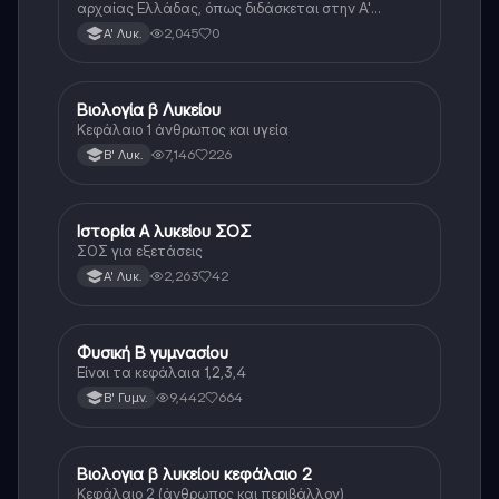
αρχαίας Ελλάδας, όπως διδάσκεται στην Α'
Λυκείου.
2,045
0
Α' Λυκ.
Βιολογία β Λυκείου
Βιολογία
Κεφάλαιο 1 άνθρωπος και υγεία
7,146
226
Β' Λυκ.
Ιστορία Α λυκείου ΣΟΣ
Ιστορία
ΣΟΣ για εξετάσεις
2,263
42
Α' Λυκ.
Φυσική Β γυμνασίου
Φυσική
Είναι τα κεφάλαια 1,2,3,4
9,442
664
Β' Γυμν.
Βιολογια β λυκείου κεφάλαιο 2
Βιολογία
Κεφάλαιο 2 (άνθρωπος και περιβάλλον)