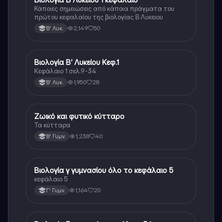
Κάποιες σημειώσεις από κάποια πράγματα του
πρώτου κεφαλαίου της βιολογίας Β Λυκειου
2,149
50
Β' Λυκ.
Βιολογία Β’ Λυκείου Κεφ.1
Βιολογία
Κεφάλαιο 1 σελ.9-34
1,950
28
Β' Λυκ.
Ζωικό και φυτικό κύτταρο
Βιολογία
Τα κύτταρα
1,238
40
Β' Γυμν.
Βιολογία γ γυμνασίου όλο το κεφάλαιο 5
Βιολογία
κεφάλαιο 5
1,164
20
Γ' Γυμν.