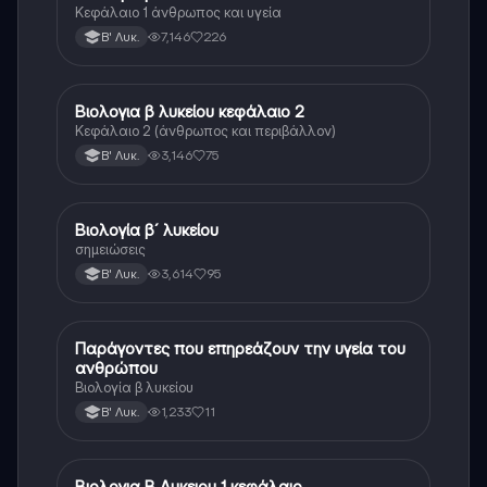
Κεφάλαιο 1 άνθρωπος και υγεία
7,146
226
Β' Λυκ.
Βιολογια β λυκείου κεφάλαιο 2
Βιολογία
Κεφάλαιο 2 (άνθρωπος και περιβάλλον)
3,146
75
Β' Λυκ.
Βιολογία β´ λυκείου
Βιολογία
σημειώσεις
3,614
95
Β' Λυκ.
Παράγοντες που επηρεάζουν την υγεία του
Βιολογία
ανθρώπου
Βιολογία β λυκείου
1,233
11
Β' Λυκ.
Βιολογια Β Λυκειου 1 κεφάλαιο
Βιολογία