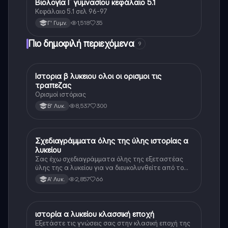
Βιολογία Γ γυμνασίου κεφάλαιο 5.1
Βιολογία
Κεφάλαιο 5.1 σελ 96-97
1,518
35
Γ' Γυμν.
Πιο δημοφιλή περιεχόμενα
9
Ιστορια β λυκειου ολοι οι ορισμοι τις
Ιστορία
τραπεζας
Ορισμοί ιστόριας
8,537
300
Β' Λυκ.
Σχεδιαγράμματα όλης της ύλης ιστορίας α
Ιστορία
λυκείου
Σας έχω σχεδιαγράμματα όλης της εξεταστέας
ύλης της α λυκείου για να διευκολυνθείτε από το
τεράστιο βάρος του βιβλίου
2,857
66
Α' Λυκ.
ιστορία α λυκείου κλασσική εποχή
Ιστορία
Εξετάστε τις γνώσεις σας στην κλασική εποχή της