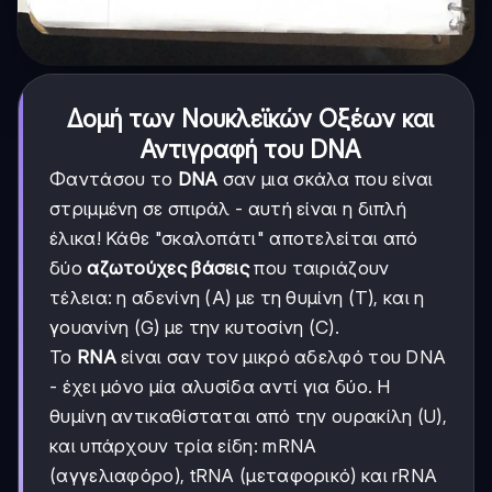
Δομή των Νουκλεϊκών Οξέων και
Αντιγραφή του DNA
Φαντάσου το
DNA
σαν μια σκάλα που είναι
στριμμένη σε σπιράλ - αυτή είναι η διπλή
έλικα! Κάθε "σκαλοπάτι" αποτελείται από
δύο
αζωτούχες βάσεις
που ταιριάζουν
τέλεια: η αδενίνη (Α) με τη θυμίνη (Τ), και η
γουανίνη (G) με την κυτοσίνη (C).
Το
RNA
είναι σαν τον μικρό αδελφό του DNA
- έχει μόνο μία αλυσίδα αντί για δύο. Η
θυμίνη αντικαθίσταται από την ουρακίλη (U),
και υπάρχουν τρία είδη: mRNA
(αγγελιαφόρο), tRNA (μεταφορικό) και rRNA