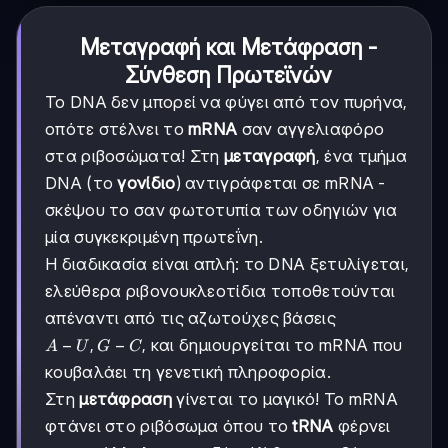
Μεταγραφή και Μετάφραση -
Σύνθεση Πρωτεϊνών
Το DNA δεν μπορεί να φύγει από τον πυρήνα,
οπότε στέλνει το
mRNA
σαν αγγελιαφόρο
στα ριβοσώματα! Στη
μεταγραφή
, ένα τμήμα
DNA (το
γονίδιο
) αντιγράφεται σε mRNA -
σκέψου το σαν φωτοτυπία των οδηγιών για
μία συγκεκριμένη πρωτεΐνη.
Η διαδικασία είναι απλή: το DNA ξετυλίγεται,
ελεύθερα ριβονουκλεοτίδια τοποθετούνται
απέναντι από τις αζωτούχες βάσεις
A-
−
,
−
, και δημιουργείται το mRNA που
A
U
G
C
U,
κουβαλάει τη γενετική πληροφορία.
G-
Στη
μετάφραση
γίνεται το μαγικό! Το mRNA
C
φτάνει στο ριβόσωμα όπου το
tRNA
φέρνει