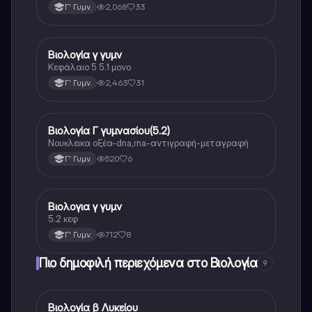
2,068
33
Γ' Γυμν.
Βιολογία γ γυμν
Βιολογία
Κεφάλαιο 5 5.1 μονο
2,463
31
Γ' Γυμν.
Βιολογία Γ γυμνασίου(5.2)
Βιολογία
Νουκλεικα οξέα-dna,rna-αντιγραφή-μεταγραφή
520
6
Γ' Γυμν.
Βιολογια γ γυμν
Βιολογία
5.2 κεφ
712
8
Γ' Γυμν.
Πιο δημοφιλή περιεχόμενα στο Βιολογία
9
Βιολογία β Λυκείου
Βιολογία