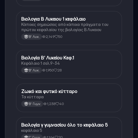
Βιολογια Β Λυκειου 1 κεφάλαιο
Βιολογία
Κάποιες σημειώσεις από κάποια πράγματα του
πρώτου κεφαλαίου της βιολογίας Β Λυκειου
2,149
50
Β' Λυκ.
Βιολογία Β’ Λυκείου Κεφ.1
Βιολογία
Κεφάλαιο 1 σελ.9-34
1,950
28
Β' Λυκ.
Ζωικό και φυτικό κύτταρο
Βιολογία
Τα κύτταρα
1,238
40
Β' Γυμν.
Βιολογία γ γυμνασίου όλο το κεφάλαιο 5
Βιολογία
κεφάλαιο 5
1,164
20
Γ' Γυμν.