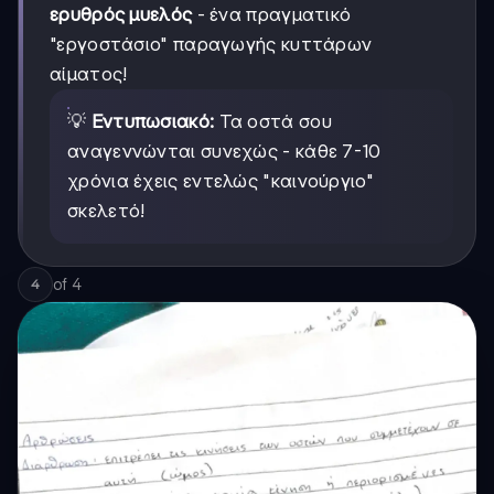
ερυθρός μυελός
- ένα πραγματικό
"εργοστάσιο" παραγωγής κυττάρων
αίματος!
💡
Εντυπωσιακό:
Τα οστά σου
αναγεννώνται συνεχώς - κάθε 7-10
χρόνια έχεις εντελώς "καινούργιο"
σκελετό!
of
4
4