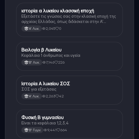
ιστορία α λυκείου κλασσική εποχή
Ιστορία
Εξετάστε τις γνώσεις σας στην κλασική εποχή της
αρχαίας Ελλάδας, όπως διδάσκεται στην Α'
Λυκείου.
2,045
0
Α' Λυκ.
Βιολογία β Λυκείου
Βιολογία
Κεφάλαιο 1 άνθρωπος και υγεία
7,146
226
Β' Λυκ.
Ιστορία Α λυκείου ΣΟΣ
Ιστορία
ΣΟΣ για εξετάσεις
2,263
42
Α' Λυκ.
Φυσική Β γυμνασίου
Φυσική
Είναι τα κεφάλαια 1,2,3,4
9,441
664
Β' Γυμν.