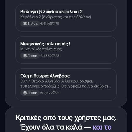
Βιολογια β λυκείου κεφάλαιο 2
Βιολογία
Κεφάλαιο 2 (άνθρωπος και περιβάλλον)
3,145
75
Β' Λυκ.
Μυκηναϊκός πολιτισμός !
Ιστορία
Μυκηναϊκός πολιτισμός
1,332
23
Α' Λυκ.
Ολη η θεωρια Αλγεβρας
Μαθηματικά
Ολη η θεωρια Αλγεβρα Α λυκειου, ορισμοι,
τυπολογιο, αποδειξεις. Οτι χρειαζεται να διαβασεις
για το θεωρητικο κομματι της αλγεβρας.
2,899
74
Α' Λυκ.
Κριτικές από τους χρήστες μας.
Έχουν όλα τα καλά —
και το