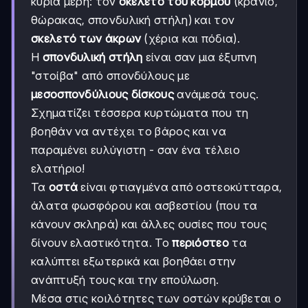
κύρια μέρη: τον
σκελετό του κορμού
(κρανίο,
θώρακας, σπονδυλική στήλη) και τον
σκελετό των άκρων
(χέρια και πόδια).
Η
σπονδυλική στήλη
είναι σαν μια έξυπνη
"στοίβα" από σπονδύλους με
μεσοσπονδύλιους δίσκους
ανάμεσά τους.
Σχηματίζει τέσσερα κυρτώματα που τη
βοηθάν να αντέχει το βάρος και να
παραμένει ευλύγιστη - σαν ένα τέλειο
ελατήριο!
Τα
οστά
είναι φτιαγμένα από οστεοκύτταρα,
άλατα φωσφόρου και ασβεστίου (που τα
κάνουν σκληρά) και άλλες ουσίες που τους
δίνουν ελαστικότητα. Το
περιόστεο
τα
καλύπτει εξωτερικά και βοηθάει στην
ανάπτυξή τους και την επούλωση.
Μέσα στις κοιλότητες των οστών κρύβεται ο