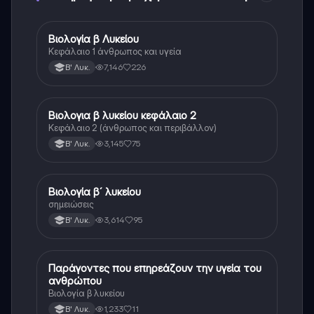
Βιολογία β Λυκείου
Βιολογία
Κεφάλαιο 1 άνθρωπος και υγεία
7,146
226
Β' Λυκ.
Βιολογια β λυκείου κεφάλαιο 2
Βιολογία
Κεφάλαιο 2 (άνθρωπος και περιβάλλον)
3,145
75
Β' Λυκ.
Βιολογία β´ λυκείου
Βιολογία
σημειώσεις
3,614
95
Β' Λυκ.
Παράγοντες που επηρεάζουν την υγεία του
Βιολογία
ανθρώπου
Βιολογία β λυκείου
1,233
11
Β' Λυκ.