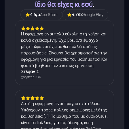
ίδιο θα είχες κι εσύ
.
4.6
/5
App Store
4.7
/5
Google Play
Η εφαρμογή είναι πολύ εύκολη στη χρήση και
καλά σχεδιασμένη. Έχω βρει ό,τι έψαχνα
μέχρι τώρα και έχω μάθει πολλά από τις
παρουσιάσεις! Σίγουρα θα χρησιμοποιήσω την
εφαρμογή για μια εργασία του μαθήματος! Και
φυσικά βοηθάει πολύ και ως έμπνευση.
Στέφαν Σ
χρήστης iOS
Αυτή η εφαρμογή είναι πραγματικά τέλεια.
Υπάρχουν τόσες πολλές σημειώσεις μελέτης
και βοήθεια [...]. Το μάθημα που με δυσκολεύει
είναι τα Γαλλικά, για παράδειγμα, και η
εφαρμογή έχει τόσες επιλογές για βοήθεια.