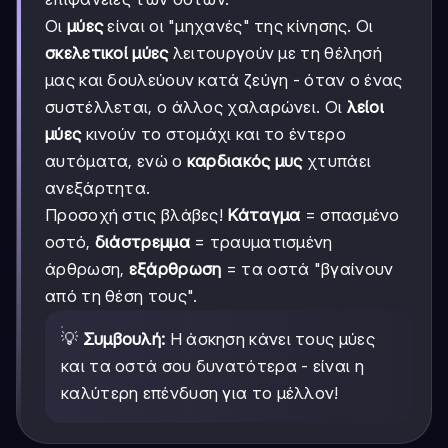
Οι
μύες
είναι οι "μηχανές" της κίνησης. Οι
σκελετικοί μύες
λειτουργούν με τη θέλησή
μας και δουλεύουν κατά ζεύγη - όταν ο ένας
συστέλλεται, ο άλλος χαλαρώνει. Οι
λείοι
μύες
κινούν το στομάχι και το έντερο
αυτόματα, ενώ ο
καρδιακός μυς
χτυπάει
ανεξάρτητα.
Προσοχή στις βλάβες!
Κάταγμα
= σπασμένο
οστό,
διάστρεμμα
= τραυματισμένη
άρθρωση,
εξάρθρωση
= τα οστά "βγαίνουν
από τη θέση τους".
💡
Συμβουλή:
Η άσκηση κάνει τους μύες
και τα οστά σου δυνατότερα - είναι η
καλύτερη επένδυση για το μέλλον!