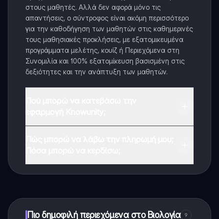
στους μαθητές. Αλλά δεν αφορά μόνο τις
απαντήσεις, ο σύντροφος είναι ακόμη περισσότερο
για την καθοδήγηση των μαθητών στις καθημερινές
τους μαθησιακές προκλήσεις, με εξατομικευμένα
προγράμματα μελέτης, κουίζ ή Περιεχόμενα στη
Συνομιλία και 100% εξατομίκευση βασισμένη στις
δεξιότητες και την ανάπτυξη των μαθητών.
Πού μπορώ να κατεβάσω την
εφαρμογή Knowunity;
Μπορείτε να κατεβάσετε την εφαρμογή από το
Πώς μπορώ να λάβω την πληρωμή μου;
Google Play Store και το Apple App Store.
Πόσα μπορώ να κερδίσω;
Ναι, έχετε δωρεάν πρόσβαση στο περιεχόμενο της
εφαρμογής και στον AI companion μας. Για να
ξεκλειδώσετε ορισμένες λειτουργίες της εφαρμογής,
μπορείτε να αγοράσετε το Knowunity Pro.
Πιο δημοφιλή περιεχόμενα στο Βιολογία
9