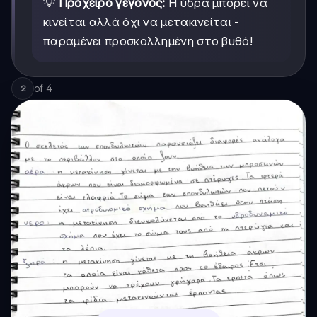
💡
Πρόχειρο γεγονός:
Η ύδρα μπορεί να
κινείται αλλά όχι να μετακινείται -
παραμένει προσκολλημένη στο βυθό!
of
4
2