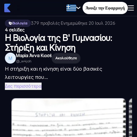
Άνοιξε την Εφαρμογή
379
προβολές
·
Ενημερώθηκε
20 Ιουλ 2026
·
Βιολογία
4 σελίδες
Η Βιολογία της Β' Γυμνασίου:
Στήριξη και Κίνηση
Μαρία Άννα Κιοσέ
Μ
Ακολούθησε
@
_w4joh
Η στήριξη και η κίνηση είναι δύο βασικές
λειτουργίες που...
Δες περισσότερα