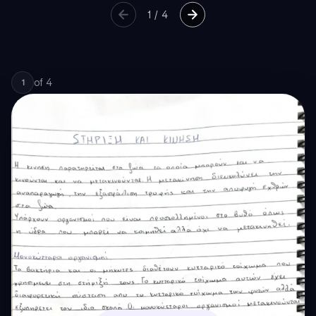
1
/
4
of
4
1