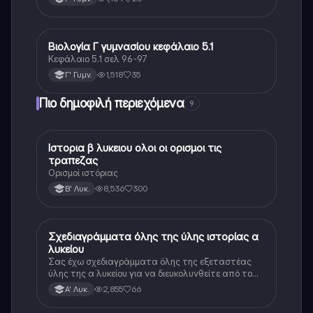
Βιολογία Γ γυμνασίου κεφάλαιο 5.1
Βιολογία
Κεφάλαιο 5.1 σελ 96-97
1,518
35
Γ' Γυμν.
Πιο δημοφιλή περιεχόμενα
9
Ιστορια β λυκειου ολοι οι ορισμοι τις
Ιστορία
τραπεζας
Ορισμοί ιστόριας
8,536
300
Β' Λυκ.
Σχεδιαγράμματα όλης της ύλης ιστορίας α
Ιστορία
λυκείου
Σας έχω σχεδιαγράμματα όλης της εξεταστέας
ύλης της α λυκείου για να διευκολυνθείτε από το
τεράστιο βάρος του βιβλίου
2,855
66
Α' Λυκ.