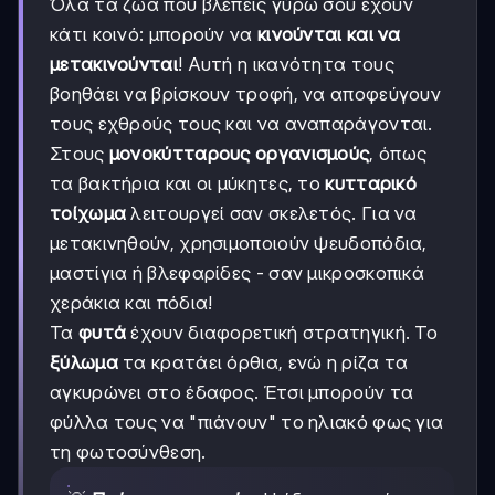
Όλα τα ζώα που βλέπεις γύρω σου έχουν
κάτι κοινό: μπορούν να
κινούνται και να
μετακινούνται
! Αυτή η ικανότητα τους
βοηθάει να βρίσκουν τροφή, να αποφεύγουν
τους εχθρούς τους και να αναπαράγονται.
Στους
μονοκύτταρους οργανισμούς
, όπως
τα βακτήρια και οι μύκητες, το
κυτταρικό
τοίχωμα
λειτουργεί σαν σκελετός. Για να
μετακινηθούν, χρησιμοποιούν ψευδοπόδια,
μαστίγια ή βλεφαρίδες - σαν μικροσκοπικά
χεράκια και πόδια!
Τα
φυτά
έχουν διαφορετική στρατηγική. Το
ξύλωμα
τα κρατάει όρθια, ενώ η ρίζα τα
αγκυρώνει στο έδαφος. Έτσι μπορούν τα
φύλλα τους να "πιάνουν" το ηλιακό φως για
τη φωτοσύνθεση.