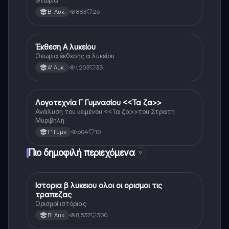
883
26
Β' Λυκ.
Έκθεση Α λυκείου
Νέα Ελληνικά
Θεωρία έκθεσης α λυκείου
1,203
33
Α' Λυκ.
Λογοτεχνία Γ Γυμνασίου <<Τα ζα>>
Νέα Ελληνικά
Ανάλυση του κειμένου <<Τα ζα>>του Στρατή
Μυριβηλη
604
10
Γ' Γυμν.
Πιο δημοφιλή περιεχόμενα
9
Ιστορια β λυκειου ολοι οι ορισμοι τις
Ιστορία
τραπεζας
Ορισμοί ιστόριας
8,537
300
Β' Λυκ.