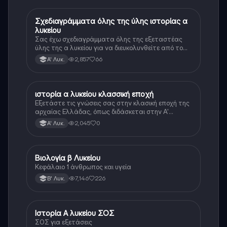
Σχεδιαγράμματα όλης της ύλης ιστορίας α
Ιστορία
λυκείου
Σας έχω σχεδιαγράμματα όλης της εξεταστέας
ύλης της α λυκείου για να διευκολυνθείτε από το
τεράστιο βάρος του βιβλίου
2,857
66
Α' Λυκ.
ιστορία α λυκείου κλασσική εποχή
Ιστορία
Εξετάστε τις γνώσεις σας στην κλασική εποχή της
αρχαίας Ελλάδας, όπως διδάσκεται στην Α'
Λυκείου.
2,045
0
Α' Λυκ.
Βιολογία β Λυκείου
Βιολογία
Κεφάλαιο 1 άνθρωπος και υγεία
7,146
226
Β' Λυκ.
Ιστορία Α λυκείου ΣΟΣ
Ιστορία
ΣΟΣ για εξετάσεις