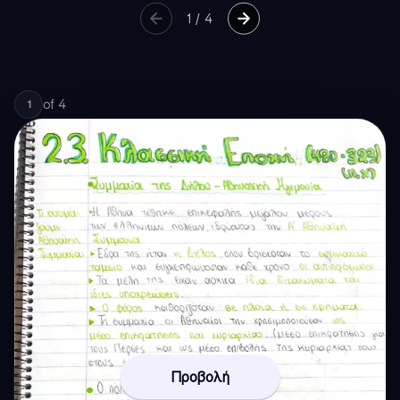
1
/
4
of
4
1
Προβολή