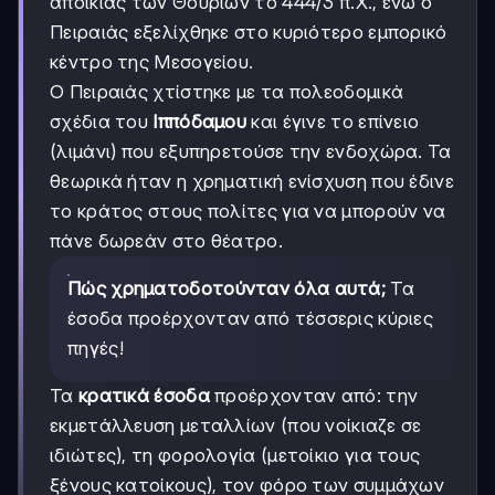
αποικίας των Θουρίων το 444/3 π.Χ., ενώ ο
Πειραιάς εξελίχθηκε στο κυριότερο εμπορικό
κέντρο της Μεσογείου.
Ο Πειραιάς χτίστηκε με τα πολεοδομικά
σχέδια του
Ιππόδαμου
και έγινε το επίνειο
(λιμάνι) που εξυπηρετούσε την ενδοχώρα. Τα
θεωρικά ήταν η χρηματική ενίσχυση που έδινε
το κράτος στους πολίτες για να μπορούν να
πάνε δωρεάν στο θέατρο.
Πώς χρηματοδοτούνταν όλα αυτά;
Τα
έσοδα προέρχονταν από τέσσερις κύριες
πηγές!
Τα
κρατικά έσοδα
προέρχονταν από: την
εκμετάλλευση μεταλλίων (που νοίκιαζε σε
ιδιώτες), τη φορολογία (μετοίκιο για τους
ξένους κατοίκους), τον φόρο των συμμάχων