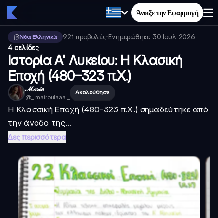
Άνοιξε την Εφαρμογή
921
προβολές
·
Ενημερώθηκε
30 Ιουλ 2026
·
Νέα Ελληνικά
4 σελίδες
Ιστορία Α' Λυκείου: Η Κλασική
Εποχή (480–323 π.Χ.)
ℳ𝒶𝓇𝒾ℯ
Ακολούθησε
@
_.mairoulaaa._
Η Κλασσική Εποχή (480-323 π.Χ.) σημαδεύτηκε από
την άνοδο της...
Δες περισσότερα