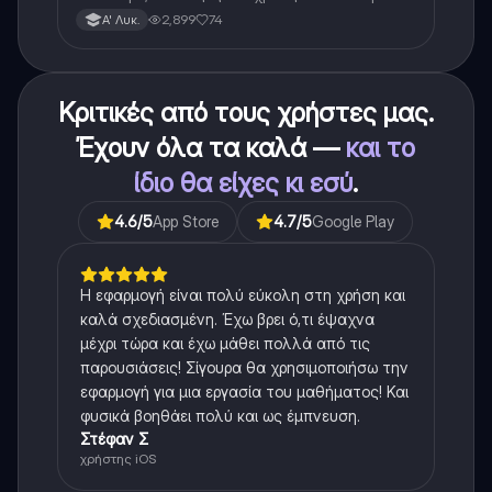
για το θεωρητικο κομματι της αλγεβρας.
2,899
74
Α' Λυκ.
Κριτικές από τους χρήστες μας.
Έχουν όλα τα καλά —
και το
ίδιο θα είχες κι εσύ
.
4.6
/5
App Store
4.7
/5
Google Play
Η εφαρμογή είναι πολύ εύκολη στη χρήση και
καλά σχεδιασμένη. Έχω βρει ό,τι έψαχνα
μέχρι τώρα και έχω μάθει πολλά από τις
παρουσιάσεις! Σίγουρα θα χρησιμοποιήσω την
εφαρμογή για μια εργασία του μαθήματος! Και
φυσικά βοηθάει πολύ και ως έμπνευση.
Στέφαν Σ
χρήστης iOS