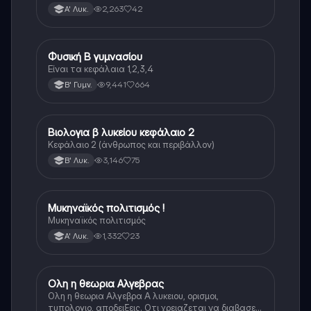
2,263
42
Α' Λυκ.
Φυσική Β γυμνασίου
Φυσική
Είναι τα κεφάλαια 1,2,3,4
9,441
664
Β' Γυμν.
Βιολογια β λυκείου κεφάλαιο 2
Βιολογία
Κεφάλαιο 2 (άνθρωπος και περιβάλλον)
3,146
75
Β' Λυκ.
Μυκηναϊκός πολιτισμός !
Ιστορία
Μυκηναϊκός πολιτισμός
1,332
23
Α' Λυκ.
Ολη η θεωρια Αλγεβρας
Μαθηματικά
Ολη η θεωρια Αλγεβρα Α λυκειου, ορισμοι,
τυπολογιο, αποδειξεις. Οτι χρειαζεται να διαβασεις