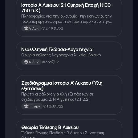
Ιστορία Ά Λυκείου: 2.1 Ομηρική Εποχή (1.100-
Νέα Ελληνικά
750 π.Χ.)
Πληροφορίες για την οικονομία, την κοινωνία, την
πολιτική οργάνωση και τον πολιτισμό κατά την
διάρκεια της ομηρικής εποχής.
2,493
52
Α' Λυκ.
Νεοελληνική Γλώσσα-Λογοτεχνία
Νέα Ελληνικά
Θεωρία έκθεσης λογοτεχνία λυκείου βασικά
635
12
Α' Λυκ.
Σχεδιάγραμμα Ιστορία Α’ Λυκειου (Ύλη
Νέα Ελληνικά
εξετάσεις)
Πρώτο κεφάλαιο για ύλη εξετάσεων σε
σχεδιάγραμμα 2. Η Αίγυπτος (2.1. 2.2.)
1,268
22
Γ' Γυμν.
Θεωρία Έκθεσης Β Λυκείου
Νέα Ελληνικά
Έκθεση Γενικής Παιδείας Β Λυκείου Συνοπτική
Θεωρία