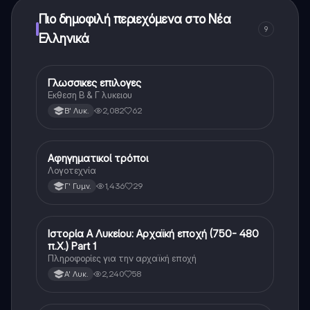
μπορείτε να αγοράσετε το Knowunity Pro.
Πιο δημοφιλή περιεχόμενα στο Νέα
9
Ελληνικά
Γλωσσικες επιλογες
Νέα Ελληνικά
Εκθεση Β & Γ λυκειου
2,082
62
Β' Λυκ.
Αφηγηματικοί τρόποι
Νέα Ελληνικά
Λογοτεχνία
1,436
29
Γ' Γυμν.
Ιστορία Α Λυκείου: Αρχαϊκή εποχή (750- 480
Νέα Ελληνικά
π.Χ.) Part 1
Πληροφορίες για την αρχαϊκή εποχή
2,240
58
Α' Λυκ.