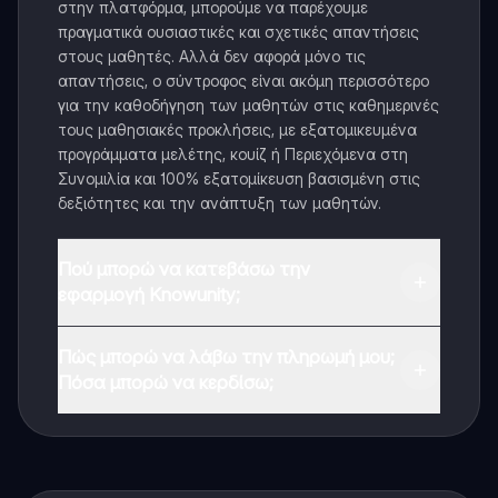
στην πλατφόρμα, μπορούμε να παρέχουμε
πραγματικά ουσιαστικές και σχετικές απαντήσεις
στους μαθητές. Αλλά δεν αφορά μόνο τις
απαντήσεις, ο σύντροφος είναι ακόμη περισσότερο
για την καθοδήγηση των μαθητών στις καθημερινές
τους μαθησιακές προκλήσεις, με εξατομικευμένα
προγράμματα μελέτης, κουίζ ή Περιεχόμενα στη
Συνομιλία και 100% εξατομίκευση βασισμένη στις
δεξιότητες και την ανάπτυξη των μαθητών.
Πού μπορώ να κατεβάσω την
εφαρμογή Knowunity;
Μπορείτε να κατεβάσετε την εφαρμογή από το
Πώς μπορώ να λάβω την πληρωμή μου;
Google Play Store και το Apple App Store.
Πόσα μπορώ να κερδίσω;
Ναι, έχετε δωρεάν πρόσβαση στο περιεχόμενο της
εφαρμογής και στον AI companion μας. Για να
ξεκλειδώσετε ορισμένες λειτουργίες της εφαρμογής,