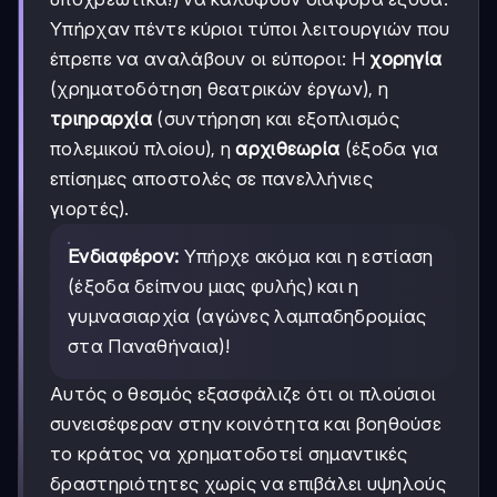
Υπήρχαν πέντε κύριοι τύποι λειτουργιών που
έπρεπε να αναλάβουν οι εύποροι: Η
χορηγία
(χρηματοδότηση θεατρικών έργων), η
τριηραρχία
(συντήρηση και εξοπλισμός
πολεμικού πλοίου), η
αρχιθεωρία
(έξοδα για
επίσημες αποστολές σε πανελλήνιες
γιορτές).
Ενδιαφέρον:
Υπήρχε ακόμα και η εστίαση
(έξοδα δείπνου μιας φυλής) και η
γυμνασιαρχία (αγώνες λαμπαδηδρομίας
στα Παναθήναια)!
Αυτός ο θεσμός εξασφάλιζε ότι οι πλούσιοι
συνεισέφεραν στην κοινότητα και βοηθούσε
το κράτος να χρηματοδοτεί σημαντικές
δραστηριότητες χωρίς να επιβάλει υψηλούς