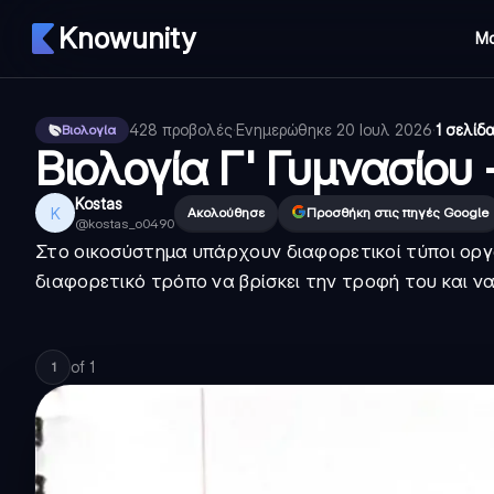
Knowunity
Μ
428
προβολές
·
Ενημερώθηκε
20 Ιουλ 2026
·
1 σελίδ
Βιολογία
Βιολογία Γ' Γυμνασίου 
Kostas
K
Ακολούθησε
Προσθήκη στις πηγές Google
@
kostas_o0490
Στο οικοσύστημα υπάρχουν διαφορετικοί τύποι οργ
διαφορετικό τρόπο να βρίσκει την τροφή του και να 
of
1
1