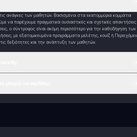
α τις ανάγκες των μαθητών. Βασισμένοι στα εκατομμύρια κομμάτια
με να παρέχουμε πραγματικά ουσιαστικές και σχετικές απαντήσεις
εις, ο σύντροφος είναι ακόμη περισσότερο για την καθοδήγηση των
ήσεις, με εξατομικευμένα προγράμματα μελέτης, κουίζ ή Περιεχόμε
τις δεξιότητες και την ανάπτυξη των μαθητών.
wunity;
 Play Store και το Apple App Store.
α μπορώ να κερδίσω;
εφαρμογής και στον AI companion μας. Για να ξεκλειδώσετε ορισμέν
 το Knowunity Pro.