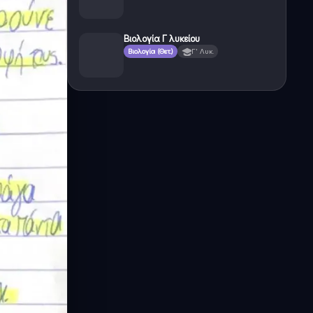
Βιολογία Γ λυκείου
Βιολογία (Θετ.)
Γ' Λυκ.