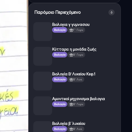
Παρόμοιο Περιεχόμενο
6
Βιολογια γ γυμνασιου
Βιολογία
Γ' Γυμν.
Κύτταρο: η μονάδα ζωής
Βιολογία
Β' Γυμν.
Βιολογία Β’ Λυκείου Κεφ.1
Βιολογία
Β' Λυκ.
Αμυντικοί μηχανισμοι βιολογια
Βιολογία
Β' Γυμν.
Βιολογία β´ λυκείου
Βιολογία
Β' Λυκ.