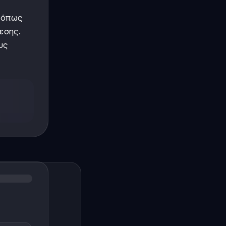
(όπως
εσης.
υς