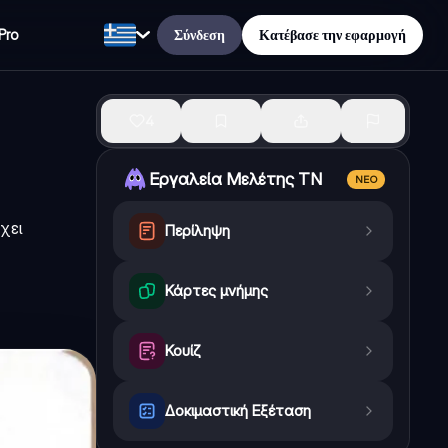
Σύνδεση
Κατέβασε την εφαρμογή
Pro
4
Εργαλεία Μελέτης ΤΝ
ΝΈΟ
χει
Περίληψη
Κάρτες μνήμης
Κουίζ
Δοκιμαστική Εξέταση