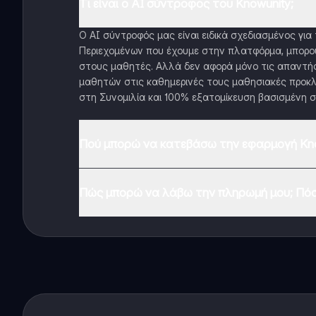
Τι είναι ο AI σύντροφος του Knowunity;
Ο AI σύντροφός μας είναι ειδικά σχεδιασμένος γι
Περιεχομένων που έχουμε στην πλατφόρμα, μπορού
στους μαθητές. Αλλά δεν αφορά μόνο τις απαντήσ
μαθητών στις καθημερινές τους μαθησιακές προκλ
στη Συνομιλία και 100% εξατομίκευση βασισμένη σ
Πού μπορώ να κατεβάσω την εφαρμογή Kno
Μπορείτε να κατεβάσετε την εφαρμογή από το Google
Πώς μπορώ να λάβω την πληρωμή μου; Πόσ
Ναι, έχετε δωρεάν πρόσβαση στο περιεχόμενο της 
λειτουργίες της εφαρμογής, μπορείτε να αγοράσετε