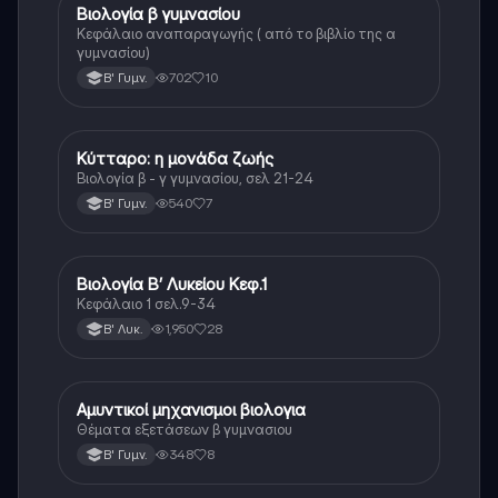
Βιολογία β γυμνασίου
Βιολογία
Κεφάλαιο αναπαραγωγής ( από το βιβλίο της α
γυμνασίου)
702
10
Β' Γυμν.
Κύτταρο: η μονάδα ζωής
Βιολογία
Βιολογία β - γ γυμνασίου, σελ 21-24
540
7
Β' Γυμν.
Βιολογία Β’ Λυκείου Κεφ.1
Βιολογία
Κεφάλαιο 1 σελ.9-34
1,950
28
Β' Λυκ.
Αμυντικοί μηχανισμοι βιολογια
Βιολογία
Θέματα εξετάσεων β γυμνασιου
348
8
Β' Γυμν.