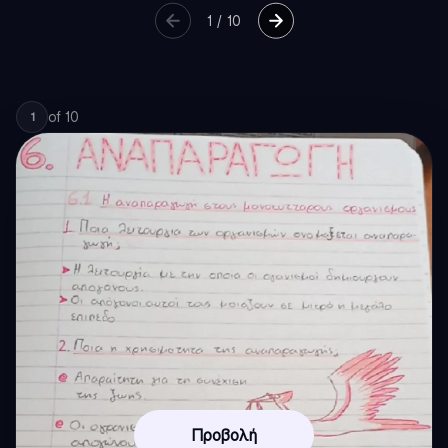
1
/
10
of
10
1
Προβολή