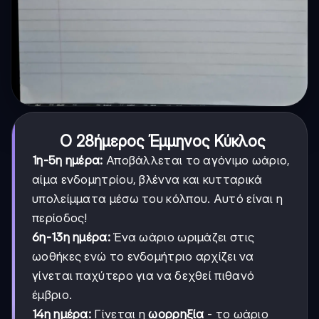
Ο 28ήμερος Έμμηνος Κύκλος
1η-5η ημέρα:
Αποβάλλεται το αγόνιμο ωάριο,
αίμα ενδομητρίου, βλέννα και κυτταρικά
υπολείμματα μέσω του κόλπου. Αυτό είναι η
περίοδος!
6η-13η ημέρα:
Ένα ωάριο ωριμάζει στις
ωοθήκες ενώ το ενδομήτριο αρχίζει να
γίνεται παχύτερο για να δεχθεί πιθανό
έμβριο.
14η ημέρα:
Γίνεται η
ωορρηξία
- το ωάριο