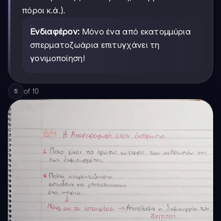
πόροι κ.ά.).
Ενδιαφέρον:
Μόνο ένα από εκατομμύρια
σπερματοζωάρια επιτυγχάνει τη
γονιμοποίηση!
of
10
5