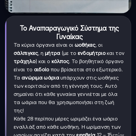
Το Αναπαραγωγικό Σύστημα της
Γυναίκας
Τα κύρια όργανα είναι οι
ωοθήκες
, οι
σάλπιγκες
, η
μήτρα
(με το
ενδομήτριο
και τον
τράχηλο
) και ο
κόλπος
. Το βοηθητικό όργανο
είναι το
αιδοίο
που βρίσκεται στο εξωτερικό.
Τα
ανώριμα ωάρια
υπάρχουν στις ωοθήκες
των κοριτσιών από τη γέννησή τους. Αυτό
σημαίνει ότι κάθε γυναίκα γεννιέται με όλα
τα ωάρια που θα χρησιμοποιήσει στη ζωή
της!
Κάθε 28 περίπου μέρες ωριμάζει ένα ωάριο
εναλλάξ από κάθε ωοθήκη. Η ωρίμανση των
12-15
12
−
15
ˊ
ωαρίων αρχίζει κατά την
εφηβεία
ε
τ
ω
ν