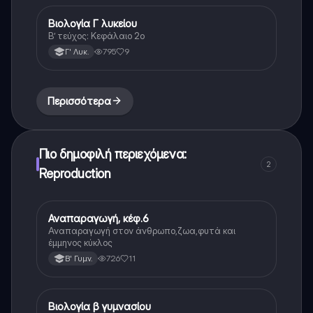
Βιολογία Γ λυκείου
Βιολογία (Θετ.)
Β’ τεύχος: Κεφάλαιο 2ο
795
9
Γ' Λυκ.
Περισσότερα
Πιο δημοφιλή περιεχόμενα:
2
Reproduction
Αναπαραγωγή, κέφ.6
Βιολογία
Αναπαραγωγή στον άνθρωπο,ζωα,φυτά και
έμμηνος κύκλος
726
11
Β' Γυμν.
Βιολογία β γυμνασίου
Βιολογία