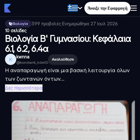
Άνοιξε την Εφαρμογή
399
προβολές
·
Ενημερώθηκε
27 Ιουλ 2026
·
Βιολογία
10 σελίδες
Βιολογία Β' Γυμνασίου: Κεφάλαια
6.1, 6.2, 6.4α
kwnna
K
Ακολούθησε
@
konstanti_h6e00
Η αναπαραγωγή είναι μια βασική λειτουργία όλων
των ζωντανών όντων...
Δες περισσότερα