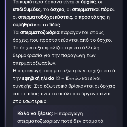
Τα κυριότερα όργανα είναι οι
όρχεις
, οι
επιδιδυμίδες
, το
όσχεο
, οι
σπερματικοί πόροι
,
οι
σπερματοδόχοι κύστεις
, ο
προστάτης
, η
ουρήθρα
και το
πέος
.
Τα
σπερματοζωάρια
παράγονται στους
όρχεις, που προστατεύονται από το όσχεο.
Το όσχεο εξασφαλίζει την κατάλληλη
θερμοκρασία για την παραγωγή των
σπερματοζωαρίων.
Η παραγωγή σπερματοζωαρίων αρχίζει κατά
12-15
12
−
15
ˊ
την
εφηβική ηλικία
και είναι
ε
τ
ω
ν
ετών
συνεχής. Στο εξωτερικό βρίσκονται οι όρχεις
και το πέος, ενώ τα υπόλοιπα όργανα είναι
στο εσωτερικό.
Καλό να ξέρεις:
Η παραγωγή
σπερματοζωαρίων ποτέ δεν σταματά