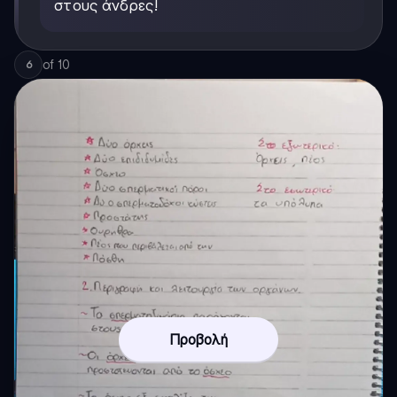
στους άνδρες!
of
10
6
Προβολή