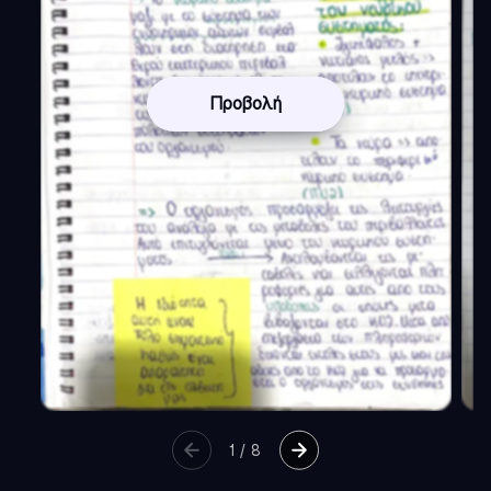
Προβολή
1
/
8