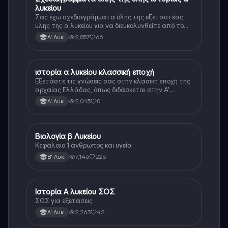
λυκείου
Σας έχω σχεδιαγράμματα όλης της εξεταστέας
ύλης της α λυκείου για να διευκολυνθείτε από το
τεράστιο βάρος του βιβλίου
2,857
66
Α' Λυκ.
ιστορία α λυκείου κλασσική εποχή
Ιστορία
Εξετάστε τις γνώσεις σας στην κλασική εποχή της
αρχαίας Ελλάδας, όπως διδάσκεται στην Α'
Λυκείου.
2,045
0
Α' Λυκ.
Βιολογία β Λυκείου
Βιολογία
Κεφάλαιο 1 άνθρωπος και υγεία
7,146
226
Β' Λυκ.
Ιστορία Α λυκείου ΣΟΣ
Ιστορία
ΣΟΣ για εξετάσεις
2,263
42
Α' Λυκ.