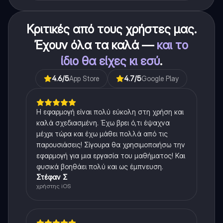
Κριτικές από τους χρήστες μας.
Έχουν όλα τα καλά —
και το
ίδιο θα είχες κι εσύ
.
4.6
/5
App Store
4.7
/5
Google Play
Η εφαρμογή είναι πολύ εύκολη στη χρήση και
καλά σχεδιασμένη. Έχω βρει ό,τι έψαχνα
μέχρι τώρα και έχω μάθει πολλά από τις
παρουσιάσεις! Σίγουρα θα χρησιμοποιήσω την
εφαρμογή για μια εργασία του μαθήματος! Και
φυσικά βοηθάει πολύ και ως έμπνευση.
Στέφαν Σ
χρήστης iOS