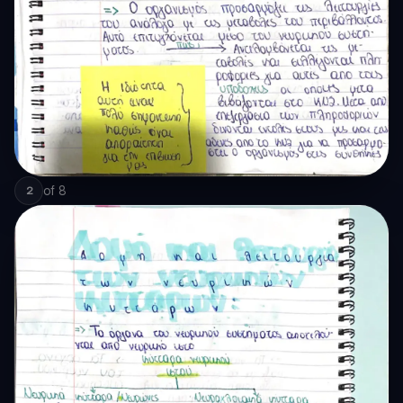
of
8
2