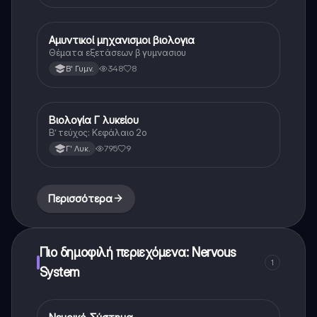
Αμυντικοί μηχανισμοι βιολογια
Βιολογία
Θέματα εξετάσεων β γυμνασιου
348
8
Β' Γυμν.
Βιολογία Γ λυκείου
Βιολογία (Θετ.)
Β’ τεύχος: Κεφάλαιο 2ο
795
9
Γ' Λυκ.
Περισσότερα
Πιο δημοφιλή περιεχόμενα: Nervous
1
System