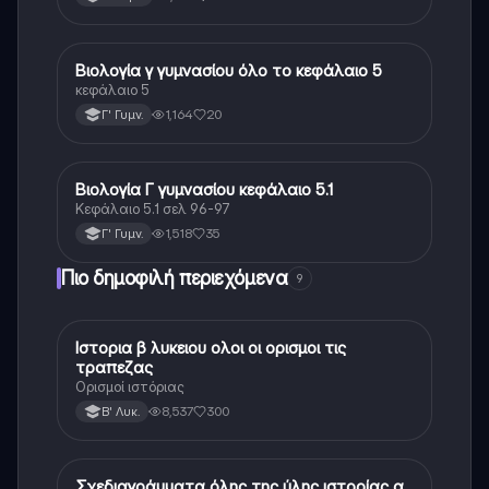
Βιολογία γ γυμνασίου όλο το κεφάλαιο 5
Βιολογία
κεφάλαιο 5
1,164
20
Γ' Γυμν.
Βιολογία Γ γυμνασίου κεφάλαιο 5.1
Βιολογία
Κεφάλαιο 5.1 σελ 96-97
1,518
35
Γ' Γυμν.
Πιο δημοφιλή περιεχόμενα
9
Ιστορια β λυκειου ολοι οι ορισμοι τις
Ιστορία
τραπεζας
Ορισμοί ιστόριας
8,537
300
Β' Λυκ.
Σχεδιαγράμματα όλης της ύλης ιστορίας α
Ιστορία