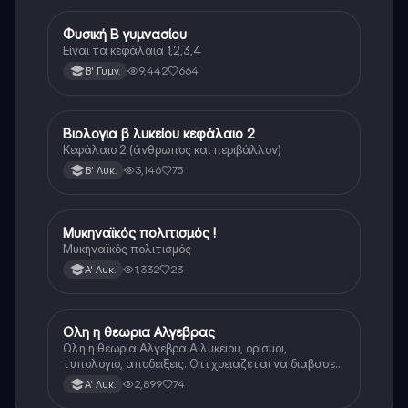
Φυσική Β γυμνασίου
Φυσική
Είναι τα κεφάλαια 1,2,3,4
9,442
664
Β' Γυμν.
Βιολογια β λυκείου κεφάλαιο 2
Βιολογία
Κεφάλαιο 2 (άνθρωπος και περιβάλλον)
3,146
75
Β' Λυκ.
Μυκηναϊκός πολιτισμός !
Ιστορία
Μυκηναϊκός πολιτισμός
1,332
23
Α' Λυκ.
Ολη η θεωρια Αλγεβρας
Μαθηματικά
Ολη η θεωρια Αλγεβρα Α λυκειου, ορισμοι,
τυπολογιο, αποδειξεις. Οτι χρειαζεται να διαβασεις
για το θεωρητικο κομματι της αλγεβρας.
2,899
74
Α' Λυκ.