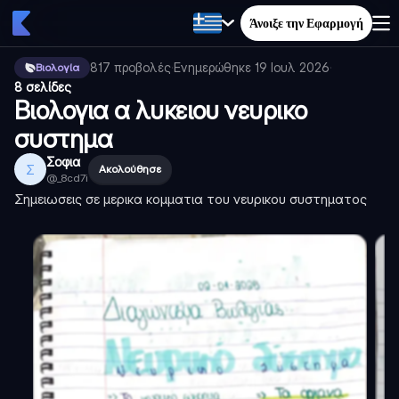
Άνοιξε την Εφαρμογή
817
προβολές
·
Ενημερώθηκε
19 Ιουλ 2026
·
Βιολογία
8 σελίδες
Βιολογια α λυκειου νευρικο
συστημα
Σοφια
Σ
Ακολούθησε
@
_8cd7i
Σημειωσεις σε μερικα κομματια του νευρικου συστηματος