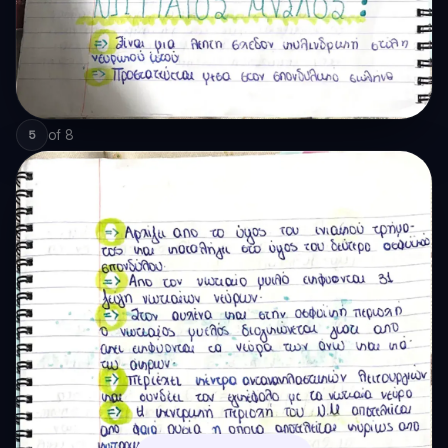
of
8
5