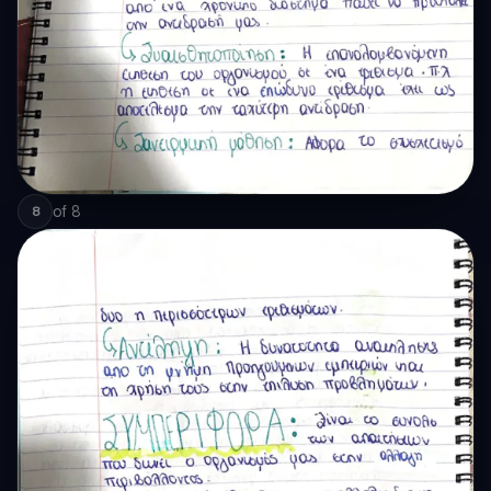
of
8
8