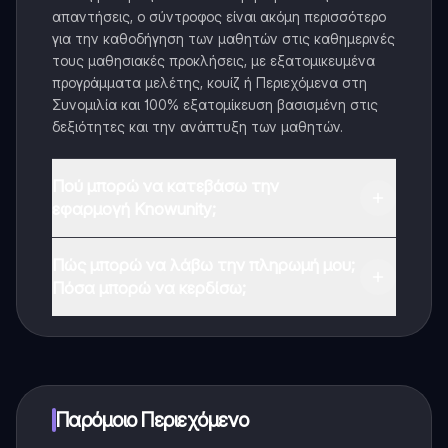
απαντήσεις, ο σύντροφος είναι ακόμη περισσότερο
για την καθοδήγηση των μαθητών στις καθημερινές
τους μαθησιακές προκλήσεις, με εξατομικευμένα
προγράμματα μελέτης, κουίζ ή Περιεχόμενα στη
Συνομιλία και 100% εξατομίκευση βασισμένη στις
δεξιότητες και την ανάπτυξη των μαθητών.
Πού μπορώ να κατεβάσω την
εφαρμογή Knowunity;
Μπορείτε να κατεβάσετε την εφαρμογή από το
Πώς μπορώ να λάβω την πληρωμή μου;
Google Play Store και το Apple App Store.
Πόσα μπορώ να κερδίσω;
Ναι, έχετε δωρεάν πρόσβαση στο περιεχόμενο της
εφαρμογής και στον AI companion μας. Για να
ξεκλειδώσετε ορισμένες λειτουργίες της εφαρμογής,
μπορείτε να αγοράσετε το Knowunity Pro.
Παρόμοιο Περιεχόμενο