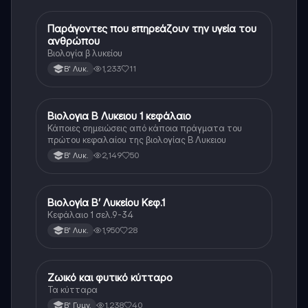
Παράγοντες που επηρεάζουν την υγεία του
Βιολογία
ανθρώπου
Βιολογία β λυκείου
1,233
11
Β' Λυκ.
Βιολογια Β Λυκειου 1 κεφάλαιο
Βιολογία
Κάποιες σημειώσεις από κάποια πράγματα του
πρώτου κεφαλαίου της βιολογίας Β Λυκειου
2,149
50
Β' Λυκ.
Βιολογία Β’ Λυκείου Κεφ.1
Βιολογία
Κεφάλαιο 1 σελ.9-34
1,950
28
Β' Λυκ.
Ζωικό και φυτικό κύτταρο
Βιολογία
Τα κύτταρα
1,238
40
Β' Γυμν.