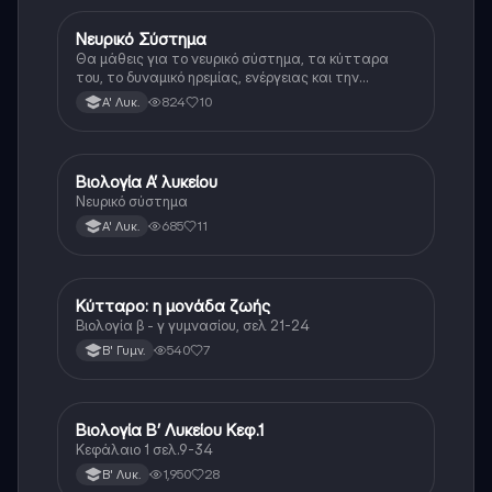
Νευρικό Σύστημα
Βιολογία
Θα μάθεις για το νευρικό σύστημα, τα κύτταρα
του, το δυναμικό ηρεμίας, ενέργειας και την
ανερεθιστη περίοδο
824
10
Α' Λυκ.
Βιολογία Α’ λυκείου
Βιολογία
Νευρικό σύστημα
685
11
Α' Λυκ.
Κύτταρο: η μονάδα ζωής
Βιολογία
Βιολογία β - γ γυμνασίου, σελ 21-24
540
7
Β' Γυμν.
Βιολογία Β’ Λυκείου Κεφ.1
Βιολογία
Κεφάλαιο 1 σελ.9-34
1,950
28
Β' Λυκ.