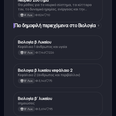
Νευρικό Σύστημα
Βιολογία
Θα μάθεις για το νευρικό σύστημα, τα κύτταρα
του, το δυναμικό ηρεμίας, ενέργειας και την
ανερεθιστη περίοδο
824
10
Α' Λυκ.
Πιο δημοφιλή περιεχόμενα στο Βιολογία
9
Βιολογία β Λυκείου
Βιολογία
Κεφάλαιο 1 άνθρωπος και υγεία
7,146
226
Β' Λυκ.
Βιολογια β λυκείου κεφάλαιο 2
Βιολογία
Κεφάλαιο 2 (άνθρωπος και περιβάλλον)
3,146
75
Β' Λυκ.
Βιολογία β´ λυκείου
Βιολογία
σημειώσεις
3,614
95
Β' Λυκ.