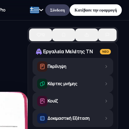
Σύνδεση
Κατέβασε την εφαρμογή
Pro
12
Εργαλεία Μελέτης ΤΝ
ΝΈΟ
Περίληψη
Κάρτες μνήμης
Κουίζ
Δοκιμαστική Εξέταση