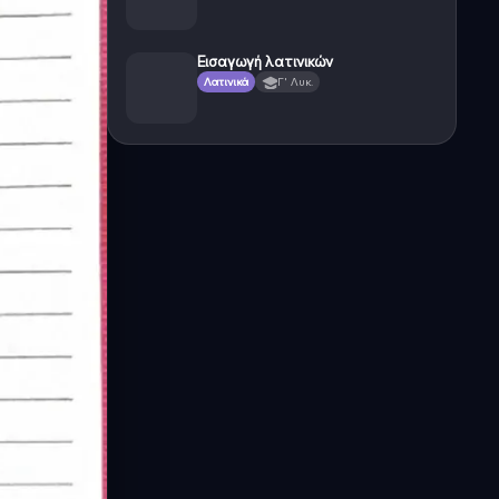
Εισαγωγή λατινικών
Λατινικά
Γ' Λυκ.