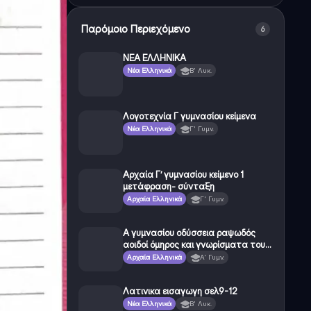
Παρόμοιο Περιεχόμενο
6
ΝΕΑ ΕΛΛΗΝΙΚΑ
Νέα Ελληνικά
Β' Λυκ.
Λογοτεχνία Γ γυμνασίου κείμενα
Νέα Ελληνικά
Γ' Γυμν.
Αρχαία Γ’ γυμνασίου κείμενο 1
μετάφραση- σύνταξη
Αρχαία Ελληνικά
Γ' Γυμν.
Α γυμνασίου οδύσσεια ραψωδός
αοιδοί όμηρος και γνωρίσματα του
έπους
Αρχαία Ελληνικά
Α' Γυμν.
Λατινικα εισαγωγη σελ9-12
Νέα Ελληνικά
Β' Λυκ.