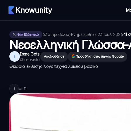
Knowunity
Μ
635
προβολές
·
Ενημερώθηκε
23 Ιουλ 2026
·
11 
Νέα Ελληνικά
Νεοελληνική Γλώσσα-
Irene Gotsi
I
Ακολούθησε
Προσθήκη στις πηγές Google
@
irenegotsi
Θεωρία έκθεσης λογοτεχνία λυκείου βασικά
of
11
1