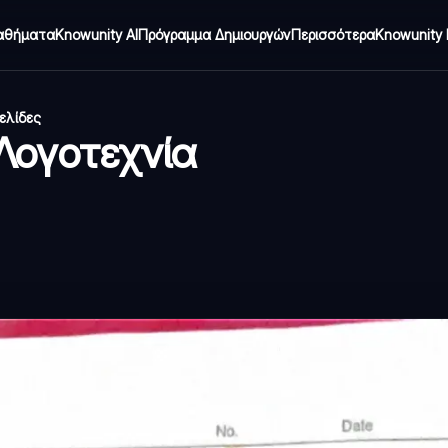
αθήματα
Knowunity AI
Πρόγραμμα Δημιουργών
Περισσότερα
Knowunity 
σελίδες
Λογοτεχνία