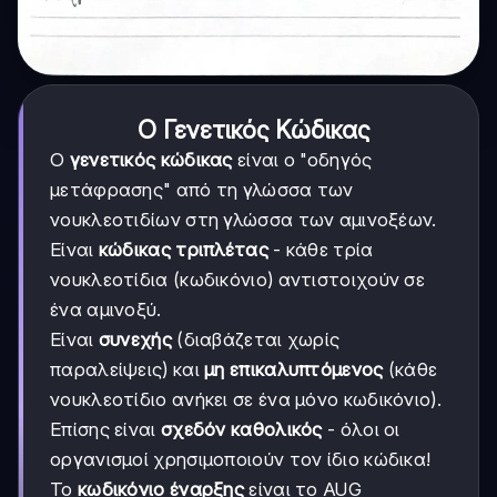
Ο Γενετικός Κώδικας
Ο
γενετικός κώδικας
είναι ο "οδηγός
μετάφρασης" από τη γλώσσα των
νουκλεοτιδίων στη γλώσσα των αμινοξέων.
Είναι
κώδικας τριπλέτας
- κάθε τρία
νουκλεοτίδια (κωδικόνιο) αντιστοιχούν σε
ένα αμινοξύ.
Είναι
συνεχής
(διαβάζεται χωρίς
παραλείψεις) και
μη επικαλυπτόμενος
(κάθε
νουκλεοτίδιο ανήκει σε ένα μόνο κωδικόνιο).
Επίσης είναι
σχεδόν καθολικός
- όλοι οι
οργανισμοί χρησιμοποιούν τον ίδιο κώδικα!
Το
κωδικόνιο έναρξης
είναι το AUG