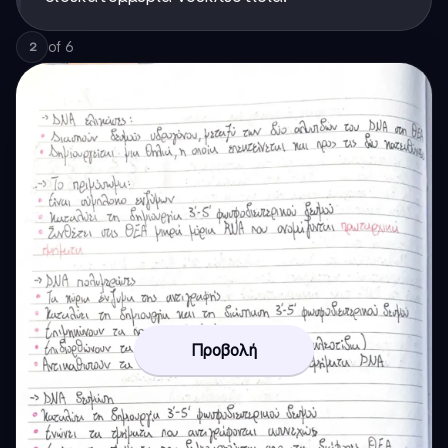
of
6
2
Προβολή