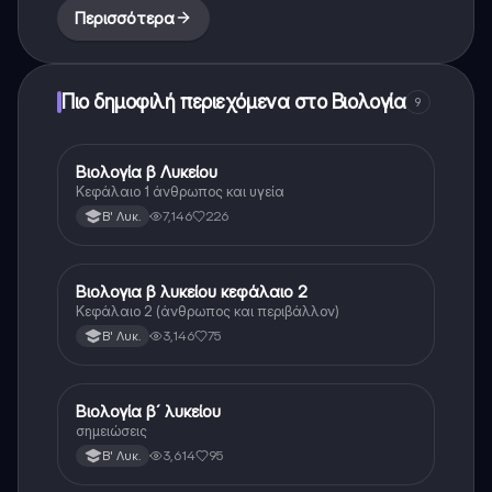
Περισσότερα
Πιο δημοφιλή περιεχόμενα στο Βιολογία
9
Βιολογία β Λυκείου
Βιολογία
Κεφάλαιο 1 άνθρωπος και υγεία
7,146
226
Β' Λυκ.
Βιολογια β λυκείου κεφάλαιο 2
Βιολογία
Κεφάλαιο 2 (άνθρωπος και περιβάλλον)
3,146
75
Β' Λυκ.
Βιολογία β´ λυκείου
Βιολογία
σημειώσεις
3,614
95
Β' Λυκ.