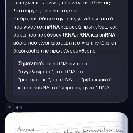
φτιάχνει πρωτεΐνες που κάνουν όλες τις
λειτουργίες του κυττάρου.
Υπάρχουν δύο κατηγορίες γονιδίων: αυτά
που γίνονται
mRNA
και μετά πρωτεΐνες, και
αυτά που παράγουν
tRNA, rRNA και snRNA
-
μόρια που είναι απαραίτητα για την ίδια τη
διαδικασία της πρωτεϊνοσύνθεσης.
Σημαντικό:
Το mRNA είναι το
"αγγελιαφόρο", το tRNA το
"μεταφορικό", το rRNA το "ριβοσωμικό"
και το snRNA το "μικρό πυρηνικό" RNA.
of
6
4