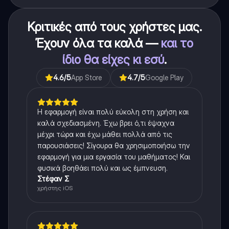
Κριτικές από τους χρήστες μας.
Έχουν όλα τα καλά —
και το
ίδιο θα είχες κι εσύ
.
4.6
/5
App Store
4.7
/5
Google Play
Η εφαρμογή είναι πολύ εύκολη στη χρήση και
καλά σχεδιασμένη. Έχω βρει ό,τι έψαχνα
μέχρι τώρα και έχω μάθει πολλά από τις
παρουσιάσεις! Σίγουρα θα χρησιμοποιήσω την
εφαρμογή για μια εργασία του μαθήματος! Και
φυσικά βοηθάει πολύ και ως έμπνευση.
Στέφαν Σ
χρήστης iOS