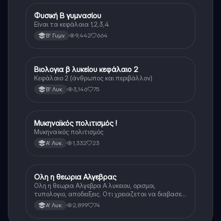
Φυσική Β γυμνασίου
Φυσική
Είναι τα κεφάλαια 1,2,3,4
9,442
664
Β' Γυμν.
Βιολογια β λυκείου κεφάλαιο 2
Βιολογία
Κεφάλαιο 2 (άνθρωπος και περιβάλλον)
3,146
75
Β' Λυκ.
Μυκηναϊκός πολιτισμός !
Ιστορία
Μυκηναϊκός πολιτισμός
1,332
23
Α' Λυκ.
Ολη η θεωρια Αλγεβρας
Μαθηματικά
Ολη η θεωρια Αλγεβρα Α λυκειου, ορισμοι,
τυπολογιο, αποδειξεις. Οτι χρειαζεται να διαβασεις
για το θεωρητικο κομματι της αλγεβρας.
2,899
74
Α' Λυκ.