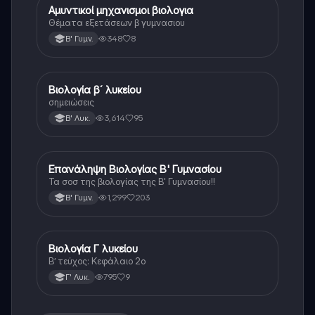
Αμυντικοί μηχανισμοι βιολογια
Βιολογία
Θέματα εξετάσεων β γυμνασιου
348
8
Β' Γυμν.
Βιολογία β´ λυκείου
Βιολογία
σημειώσεις
3,614
95
Β' Λυκ.
Επανάληψη Βιολογίας Β' Γυμνασίου
Βιολογία
Τα σοσ της βιολογίας της Β' Γυμνασίου!!
1,299
203
Β' Γυμν.
Βιολογία Γ λυκείου
Βιολογία (Θετ.)
Β’ τεύχος: Κεφάλαιο 2ο
795
9
Γ' Λυκ.