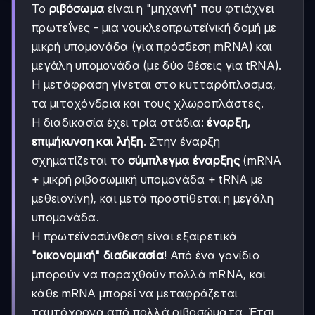
Το
ριβόσωμα
είναι η "μηχανή" που φτιάχνει
πρωτεΐνες - μια νουκλεοπρωτεϊνική δομή με
μικρή υπομονάδα (για πρόσδεση mRNA) και
μεγάλη υπομονάδα (με δύο θέσεις για tRNA).
Η μετάφραση γίνεται στο κυτταρόπλασμα,
τα μιτοχόνδρια και τους χλωροπλάστες.
Η διαδικασία έχει τρία στάδια:
έναρξη,
επιμήκυνση και λήξη
. Στην έναρξη
σχηματίζεται το
σύμπλεγμα έναρξης
(mRNA
+ μικρή ριβοσωμική υπομονάδα + tRNA με
μεθειονίνη), και μετά προστίθεται η μεγάλη
υπομονάδα.
Η πρωτεϊνοσύνθεση είναι εξαιρετικά
"οικονομική" διαδικασία
! Από ένα γονίδιο
μπορούν να παραχθούν πολλά mRNA, και
κάθε mRNA μπορεί να μεταφράζεται
ταυτόχρονα από πολλά ριβοσώματα. Έτσι