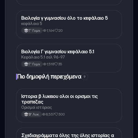
Βιολογία γ γυμνασίου όλο το κεφάλαιο 5
Βιολογία
κεφάλαιο 5
1,164
20
Γ' Γυμν.
Βιολογία Γ γυμνασίου κεφάλαιο 5.1
Βιολογία
Κεφάλαιο 5.1 σελ 96-97
1,518
35
Γ' Γυμν.
Πιο δημοφιλή περιεχόμενα
9
Ιστορια β λυκειου ολοι οι ορισμοι τις
Ιστορία
τραπεζας
Ορισμοί ιστόριας
8,537
300
Β' Λυκ.
Σχεδιαγράμματα όλης της ύλης ιστορίας α
Ιστορία