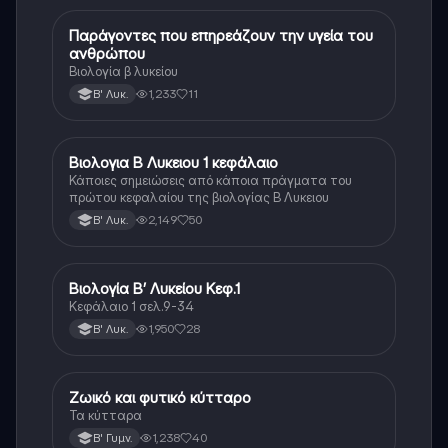
Παράγοντες που επηρεάζουν την υγεία του
Βιολογία
ανθρώπου
Βιολογία β λυκείου
1,233
11
Β' Λυκ.
Βιολογια Β Λυκειου 1 κεφάλαιο
Βιολογία
Κάποιες σημειώσεις από κάποια πράγματα του
πρώτου κεφαλαίου της βιολογίας Β Λυκειου
2,149
50
Β' Λυκ.
Βιολογία Β’ Λυκείου Κεφ.1
Βιολογία
Κεφάλαιο 1 σελ.9-34
1,950
28
Β' Λυκ.
Ζωικό και φυτικό κύτταρο
Βιολογία
Τα κύτταρα
1,238
40
Β' Γυμν.