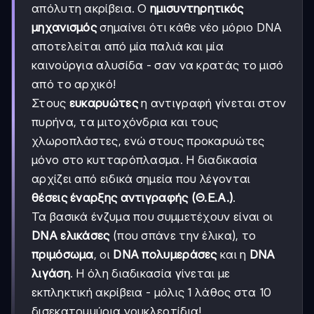
απόλυτη ακρίβεια. Ο
ημισυντηρητικός
μηχανισμός
σημαίνει ότι κάθε νέο μόριο DNA
αποτελείται από μία παλιά και μία
καινούργια αλυσίδα - σαν να κρατάς το μισό
από το αρχικό!
Στους
ευκαρυώτες
η αντιγραφή γίνεται στον
πυρήνα, τα μιτοχόνδρια και τους
χλωροπλάστες, ενώ στους προκαρυώτες
μόνο στο κυτταρόπλασμα. Η διαδικασία
αρχίζει από ειδικά σημεία που λέγονται
θέσεις έναρξης αντιγραφής (Θ.Ε.Α.)
.
Τα βασικά ένζυμα που συμμετέχουν είναι οι
DNA ελικάσες
(που σπάνε την έλικα), το
πριμόσωμα
, οι
DNA πολυμεράσες
και η
DNA
λιγάση
. Η όλη διαδικασία γίνεται με
εκπληκτική ακρίβεια - μόλις 1 λάθος στα 10
δισεκατομμύρια νουκλεοτίδια!