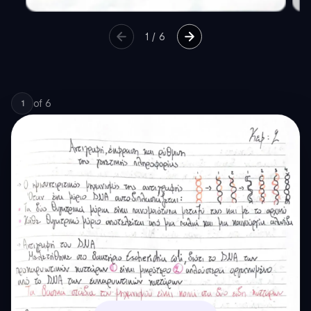
1
/
6
of
6
1