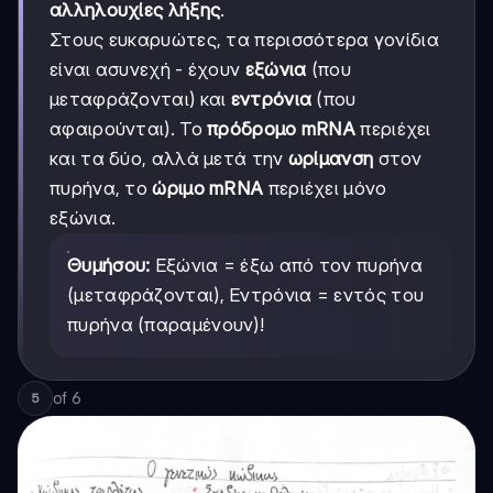
αλληλουχίες λήξης
.
Στους ευκαρυώτες, τα περισσότερα γονίδια
είναι ασυνεχή - έχουν
εξώνια
(που
μεταφράζονται) και
εντρόνια
(που
αφαιρούνται). Το
πρόδρομο mRNA
περιέχει
και τα δύο, αλλά μετά την
ωρίμανση
στον
πυρήνα, το
ώριμο mRNA
περιέχει μόνο
εξώνια.
Θυμήσου:
Εξώνια = έξω από τον πυρήνα
(μεταφράζονται), Εντρόνια = εντός του
πυρήνα (παραμένουν)!
of
6
5