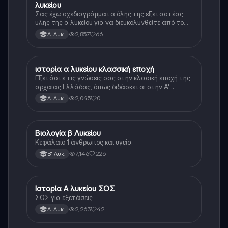
λυκείου
Σας έχω σχεδιαγράμματα όλης της εξεταστέας
ύλης της α λυκείου για να διευκολυνθείτε από το
τεράστιο βάρος του βιβλίου
2,857
66
Α' Λυκ.
ιστορία α λυκείου κλασσική εποχή
Ιστορία
Εξετάστε τις γνώσεις σας στην κλασική εποχή της
αρχαίας Ελλάδας, όπως διδάσκεται στην Α'
Λυκείου.
2,045
0
Α' Λυκ.
Βιολογία β Λυκείου
Βιολογία
Κεφάλαιο 1 άνθρωπος και υγεία
7,146
226
Β' Λυκ.
Ιστορία Α λυκείου ΣΟΣ
Ιστορία
ΣΟΣ για εξετάσεις
2,263
42
Α' Λυκ.