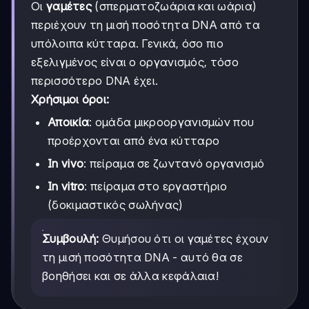
Οι
γαμέτες
(σπερματοζωάρια και ωάρια)
περιέχουν τη μισή ποσότητα DNA από τα
υπόλοιπα κύτταρα. Γενικά, όσο πιο
εξελιγμένος είναι ο οργανισμός, τόσο
περισσότερο DNA έχει.
Χρήσιμοι όροι:
Αποικία
: ομάδα μικροοργανισμών που
προέρχονται από ένα κύτταρο
In vivo
: πείραμα σε ζωντανό οργανισμό
In vitro
: πείραμα στο εργαστήριο
(δοκιμαστικός σωλήνας)
Συμβουλή:
Θυμήσου ότι οι γαμέτες έχουν
τη μισή ποσότητα DNA - αυτό θα σε
βοηθήσει και σε άλλα κεφάλαια!