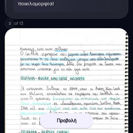
ποικιλομορφία!
of
13
2
Προβολή