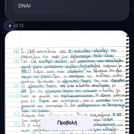
DNA!
of
13
6
Προβολή