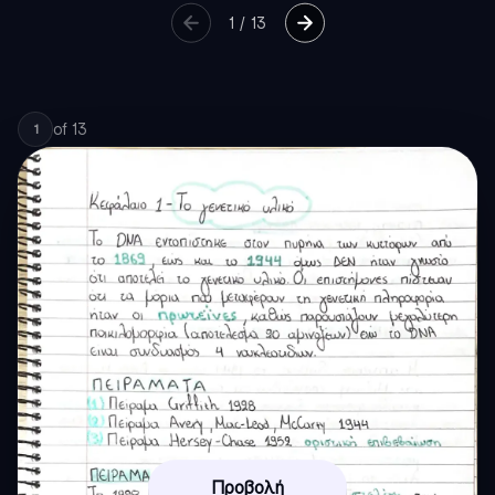
1
/
13
of
13
1
Προβολή