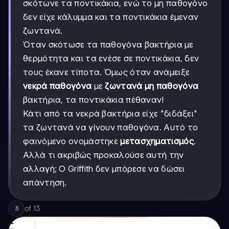
σκότωνε τα ποντικάκια, ενώ το μη παθογόνο
δεν είχε κάλυμμα και τα ποντικάκια έμεναν
ζωντανά.
Όταν σκότωσε τα παθογόνα βακτήρια με
θερμότητα και τα ενέσε σε ποντικάκια, δεν
τους έκανε τίποτα. Όμως όταν ανάμειξε
νεκρά παθογόνα
με
ζωντανά μη παθογόνα
βακτήρια, τα ποντικάκια πέθαναν!
Κάτι από τα νεκρά βακτήρια είχε "διδάξει"
τα ζωντανά να γίνουν παθογόνα. Αυτό το
φαινόμενο ονομάστηκε
μετασχηματισμός
.
Αλλά τι ακριβώς προκαλούσε αυτή την
αλλαγή; Ο Griffith δεν μπόρεσε να δώσει
απάντηση.
of
13
3