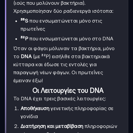
(ιούς που μολύνουν βακτήρια).
Χρησιμοποίησαν δύο ραδιενεργά ισότοπα:
³⁵S
που ενσωματώνεται μόνο στις
πρωτεΐνες
³²P
που ενσωματώνεται μόνο στο DNA
Όταν οι φάγοι μόλυναν τα βακτήρια, μόνο
το
DNA
(με ³²P) εισήλθε στα βακτηριακά
κύτταρα και έδωσε τις εντολές για
παραγωγή νέων φάγων. Οι πρωτεΐνες
έμειναν έξω!
Οι Λειτουργίες του DNA
Το DNA έχει τρεις βασικές λειτουργίες:
Αποθήκευση
γενετικής πληροφορίας σε
γονίδια
Διατήρηση και μεταβίβαση
πληροφοριών