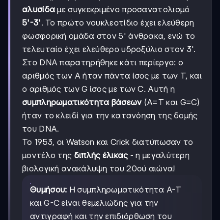
αλυσίδα
με συγκεκριμένο προσανατολισμό
5'-3'
. Το πρώτο νουκλεοτίδιο έχει ελεύθερη
φωσφορική ομάδα στον 5' άνθρακα, ενώ το
τελευταίο έχει ελεύθερο υδροξύλιο στον 3'.
Στο DNA παρατηρήθηκε κάτι περίεργο: ο
αριθμός των A ήταν πάντα ίσος με των T, και
ο αριθμός των G ίσος με των C. Αυτή η
συμπληρωματικότητα βάσεων
(A≡T και G≡C)
ήταν το κλειδί για την κατανόηση της δομής
του DNA.
Το 1953, οι Watson και Crick διατύπωσαν το
μοντέλο της
διπλής έλικας
- η μεγαλύτερη
βιολογική ανακάλυψη του 20ού αιώνα!
Θυμήσου:
Η συμπληρωματικότητα A-T
και G-C είναι θεμελιώδης για την
αντιγραφή και την επιδιόρθωση του