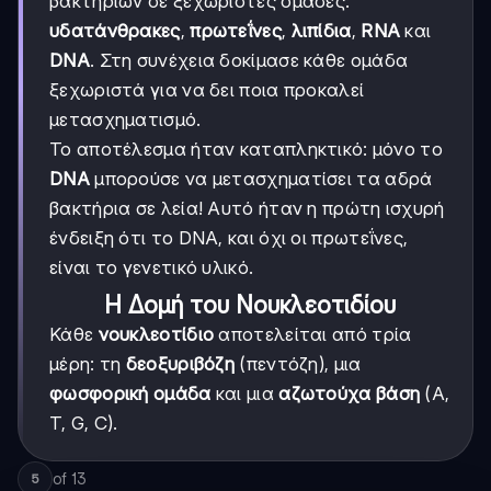
βακτηρίων σε ξεχωριστές ομάδες:
υδατάνθρακες
,
πρωτεΐνες
,
λιπίδια
,
RNA
και
DNA
. Στη συνέχεια δοκίμασε κάθε ομάδα
ξεχωριστά για να δει ποια προκαλεί
μετασχηματισμό.
Το αποτέλεσμα ήταν καταπληκτικό: μόνο το
DNA
μπορούσε να μετασχηματίσει τα αδρά
βακτήρια σε λεία! Αυτό ήταν η πρώτη ισχυρή
ένδειξη ότι το DNA, και όχι οι πρωτεΐνες,
είναι το γενετικό υλικό.
Η Δομή του Νουκλεοτιδίου
Κάθε
νουκλεοτίδιο
αποτελείται από τρία
μέρη: τη
δεοξυριβόζη
(πεντόζη), μια
φωσφορική ομάδα
και μια
αζωτούχα βάση
(A,
T, G, C).
of
13
5