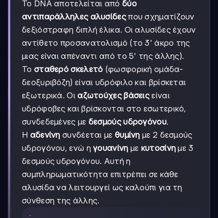
Το DNA αποτελείται από
δύο
αντιπαράλληλες αλυσίδες
που σχηματίζουν
δεξιόστραφη διπλή έλικα. Οι αλυσίδες έχουν
αντίθετο προσανατολισμό (το 3' άκρο της
μιας είναι απέναντι από το 5' της άλλης).
Το
σταθερό σκελετό
(φωσφορική ομάδα-
δεοξυριβόζη) είναι υδρόφιλο και βρίσκεται
εξωτερικά. Οι
αζωτούχες βάσεις
είναι
υδρόφοβες και βρίσκονται στο εσωτερικό,
συνδεδεμένες με
δεσμούς υδρογόνου
.
Η
αδενίνη
συνδέεται με
θυμίνη
με 2 δεσμούς
υδρογόνου, ενώ η
γουανίνη
με
κυτοσίνη
με 3
δεσμούς υδρογόνου. Αυτή η
συμπληρωματικότητα επιτρέπει σε κάθε
αλυσίδα να λειτουργεί ως καλούπι για τη
σύνθεση της άλλης.