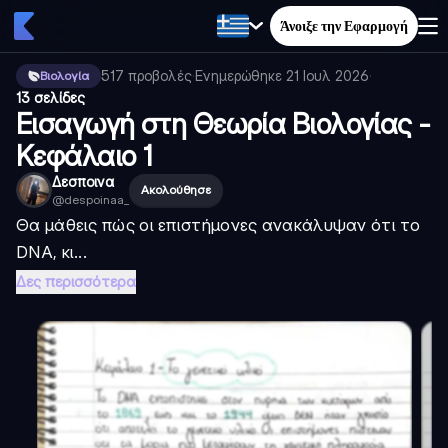
Άνοιξε την Εφαρμογή
517
προβολές
·
Ενημερώθηκε
21 Ιουλ 2026
·
Βιολογία
13 σελίδες
Εισαγωγή στη Θεωρία Βιολογίας -
Κεφάλαιο 1
Δεσποινα
Ακολούθησε
@
despoinaa_
Θα μάθεις πώς οι επιστήμονες ανακάλυψαν ότι το
DNA, κι...
Δες περισσότερα