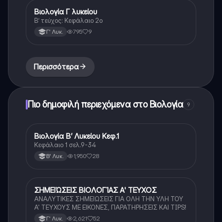
Βιολογία Γ λυκείου
Βιολογία (Θετ.)
Β’ τεύχος: Κεφάλαιο 2ο
795
9
Γ' Λυκ.
Περισσότερα
Πιο δημοφιλή περιεχόμενα στο Βιολογία
9
Βιολογία Β’ Λυκείου Κεφ.1
Βιολογία
Κεφάλαιο 1 σελ.9-34
1,950
28
Β' Λυκ.
ΣΗΜΕΙΏΣΕΙΣ ΒΙΟΛΟΓΊΑΣ Α' ΤΕΥΧΟΣ
Βιολογία
ΑΝΑΛΥΤΙΚΕΣ ΣΗΜΕΙΩΣΕΙΣ ΓΙΑ ΟΛΗ ΤΗΝ ΥΛΗ ΤΟΥ
Α' ΤΕΥΧΟΥΣ ΜΕ ΕΙΚΟΝΕΣ, ΠΑΡΑΤΗΡΗΣΕΙΣ ΚΑΙ TIPS!
2,621
52
Γ' Λυκ.