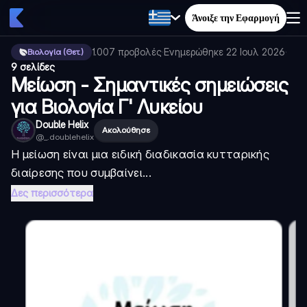
Άνοιξε την Εφαρμογή
1.007
προβολές
·
Ενημερώθηκε
22 Ιουλ 2026
·
Βιολογία (Θετ.)
9 σελίδες
Μείωση - Σημαντικές σημειώσεις
για Βιολογία Γ' Λυκείου
Double Helix
Ακολούθησε
@
_.doublehelix
Η μείωση είναι μια ειδική διαδικασία κυτταρικής
διαίρεσης που συμβαίνει...
Δες περισσότερα