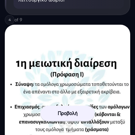
of
9
4
Προβολή