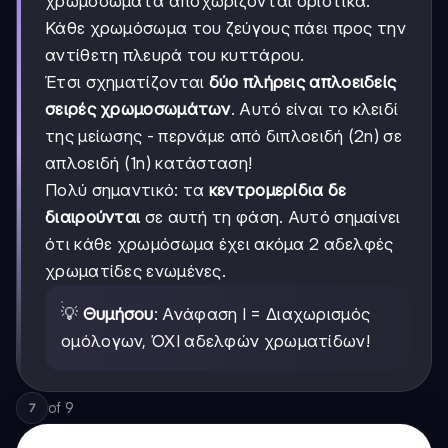
χρωμοσώματα αποχωρίζονται οριστικά.
Κάθε χρωμόσωμα του ζεύγους πάει προς την
αντίθετη πλευρά του κυττάρου.
Έτσι σχηματίζονται
δύο πλήρεις απλοειδείς
σειρές χρωμοσωμάτων
. Αυτό είναι το κλειδί
της μείωσης - περνάμε από διπλοειδή (2n) σε
απλοειδή (1n) κατάσταση!
Πολύ σημαντικό: τα
κεντρομερίδια δε
διαιρούνται
σε αυτή τη φάση. Αυτό σημαίνει
ότι κάθε χρωμόσωμα έχει ακόμα 2 αδελφές
χρωματίδες ενωμένες.
💡
Θυμήσου
: Ανάφαση Ι = Διαχωρισμός
ομόλογων, ΌΧΙ αδελφών χρωματίδων!
of
9
7