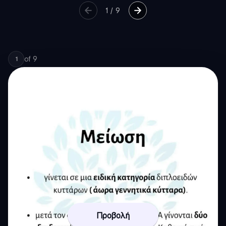
1
/
9
of
9
1
Προβολή