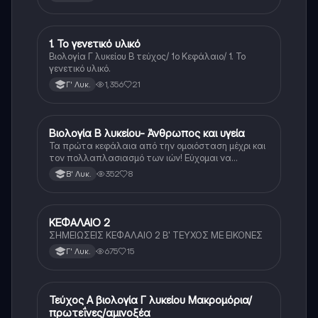
1. Το γενετικό υλικό
Βιολογία
Βιολογία Γ λυκείου Β τεύχος/ 1ο Κεφάλαιο/ 1. Το
γενετικό υλικό.
1,356
21
Γ' Λυκ.
Βιολογία Β λυκείου- Άνθρωπος και υγεία
Βιολογία
Τα πρώτα κεφάλαια από την ομοιόσταση μέχρι και
τον πολλαπλασιασμό των ιών! Εύχομαι να
βοηθήσουν
352
8
Β' Λυκ.
ΚΕΦΑΛΑΙΟ 2
Βιολογία
ΣΗΜΕΙΩΣΕΙΣ ΚΕΦΑΛΑΙΟ 2 Β' ΤΕΥΧΟΣ ΜΕ ΕΙΚΟΝΕΣ
675
15
Γ' Λυκ.
Τεύχος Α βιολογία Γ λυκείου Μακρομόρια/
Βιολογία (Θετ.)
πρωτεΐνες/αμινοξέα