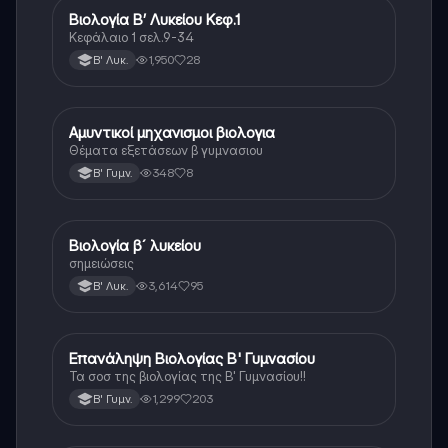
Βιολογία Β’ Λυκείου Κεφ.1
Βιολογία
Κεφάλαιο 1 σελ.9-34
1,950
28
Β' Λυκ.
Αμυντικοί μηχανισμοι βιολογια
Βιολογία
Θέματα εξετάσεων β γυμνασιου
348
8
Β' Γυμν.
Βιολογία β´ λυκείου
Βιολογία
σημειώσεις
3,614
95
Β' Λυκ.
Επανάληψη Βιολογίας Β' Γυμνασίου
Βιολογία
Τα σοσ της βιολογίας της Β' Γυμνασίου!!
1,299
203
Β' Γυμν.