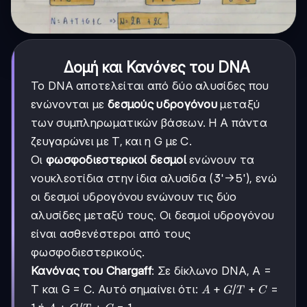
Δομή και Κανόνες του DNA
Το DNA αποτελείται από δύο αλυσίδες που
ενώνονται με
δεσμούς υδρογόνου
μεταξύ
των συμπληρωματικών βάσεων. Η A πάντα
ζευγαρώνει με T, και η G με C.
Οι
φωσφοδιεστερικοί δεσμοί
ενώνουν τα
νουκλεοτίδια στην ίδια αλυσίδα (3'→5'), ενώ
οι δεσμοί υδρογόνου ενώνουν τις δύο
αλυσίδες μεταξύ τους. Οι δεσμοί υδρογόνου
είναι ασθενέστεροι από τους
φωσφοδιεστερικούς.
Κανόνας του Chargaff
: Σε δίκλωνο DNA, A =
A+G
+
T+C
+
T και G = C. Αυτό σημαίνει ότι:
/
=
A
G
T
C