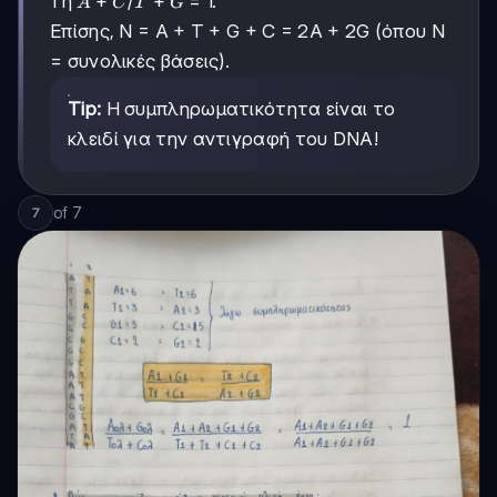
A+C
+
T+G
+
1 ή
/
= 1.
A
C
T
G
Επίσης, N = A + T + G + C = 2A + 2G (όπου Ν
= συνολικές βάσεις).
Tip:
Η συμπληρωματικότητα είναι το
κλειδί για την αντιγραφή του DNA!
of
7
7