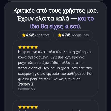
Κριτικές από τους χρήστες μας.
Έχουν όλα τα καλά —
και το
ίδιο θα είχες κι εσύ
.
4.6
/5
App Store
4.7
/5
Google Play
Η εφαρμογή είναι πολύ εύκολη στη χρήση και
καλά σχεδιασμένη. Έχω βρει ό,τι έψαχνα
μέχρι τώρα και έχω μάθει πολλά από τις
παρουσιάσεις! Σίγουρα θα χρησιμοποιήσω την
εφαρμογή για μια εργασία του μαθήματος! Και
φυσικά βοηθάει πολύ και ως έμπνευση.
Στέφαν Σ
χρήστης iOS