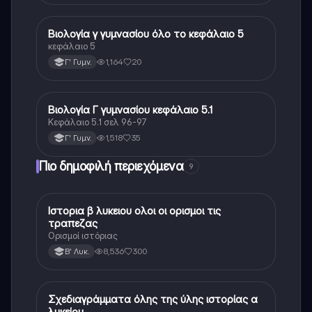
Βιολογία γ γυμνασίου όλο το κεφάλαιο 5
Βιολογία
κεφάλαιο 5
1,164
20
Γ' Γυμν.
Βιολογία Γ γυμνασίου κεφάλαιο 5.1
Βιολογία
Κεφάλαιο 5.1 σελ 96-97
1,518
35
Γ' Γυμν.
Πιο δημοφιλή περιεχόμενα
9
Ιστορια β λυκειου ολοι οι ορισμοι τις
Ιστορία
τραπεζας
Ορισμοί ιστόριας
8,536
300
Β' Λυκ.
Σχεδιαγράμματα όλης της ύλης ιστορίας α
Ιστορία
λυκείου