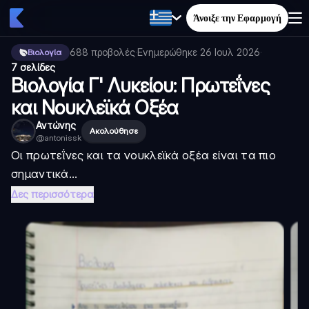
Άνοιξε την Εφαρμογή
688
προβολές
·
Ενημερώθηκε
26 Ιουλ 2026
·
Βιολογία
7 σελίδες
Βιολογία Γ' Λυκείου: Πρωτεΐνες
και Νουκλεϊκά Οξέα
Αντώνης
Ακολούθησε
@
antonissk
Οι πρωτεΐνες και τα νουκλεϊκά οξέα είναι τα πιο
σημαντικά...
Δες περισσότερα