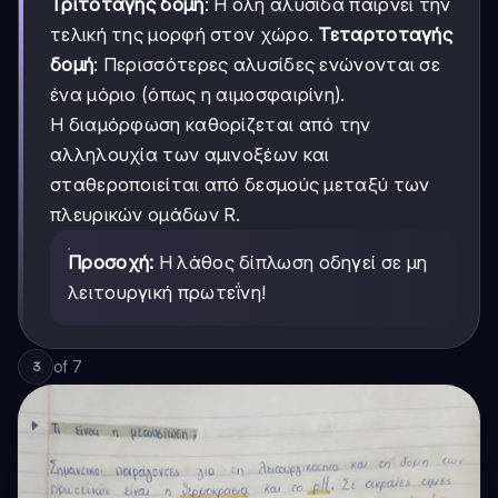
Τριτοταγής δομή
: Η όλη αλυσίδα παίρνει την
τελική της μορφή στον χώρο.
Τεταρτοταγής
δομή
: Περισσότερες αλυσίδες ενώνονται σε
ένα μόριο (όπως η αιμοσφαιρίνη).
Η διαμόρφωση καθορίζεται από την
αλληλουχία των αμινοξέων και
σταθεροποιείται από δεσμούς μεταξύ των
πλευρικών ομάδων R.
Προσοχή:
Η λάθος δίπλωση οδηγεί σε μη
λειτουργική πρωτεΐνη!
of
7
3