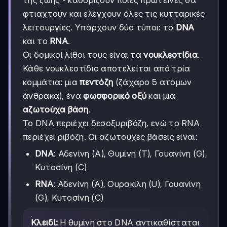
της ζωής - καθορίζουν ποιες πρωτεΐνες θα
φτιαχτούν και ελέγχουν όλες τις κυτταρικές
λειτουργίες. Υπάρχουν δύο τύποι: το
DNA
και το
RNA
.
Οι δομικοί λίθοι τους είναι τα
νουκλεοτίδια
.
Κάθε νουκλεοτίδιο αποτελείται από τρία
κομμάτια: μια
πεντόζη
(ζάχαρο 5 ατόμων
άνθρακα), ένα
φωσφορικό οξύ
και μια
αζωτούχα βάση
.
Το DNA περιέχει δεσοξυριβόζη, ενώ το RNA
περιέχει ριβόζη. Οι αζωτούχες βάσεις είναι:
DNA
: Αδενίνη (A), Θυμίνη (T), Γουανίνη (G),
Κυτοσίνη (C)
RNA
: Αδενίνη (A), Ουρακίλη (U), Γουανίνη
(G), Κυτοσίνη (C)
Κλειδί:
Η θυμίνη στο DNA αντικαθίσταται