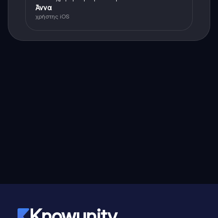
Άννα
χρήστης iOS
Knowunity