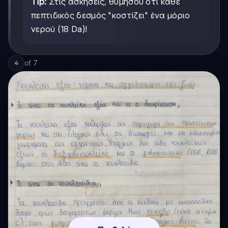
Tip:
Στις ασκήσεις, θυμήσου ότι κάθε
πεπτιδικός δεσμός "κοστίζει" ένα μόριο
νερού (18 Da)!
of
7
4