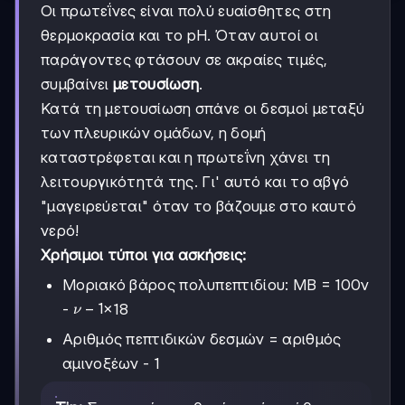
Οι πρωτεΐνες είναι πολύ ευαίσθητες στη
θερμοκρασία και το pH. Όταν αυτοί οι
παράγοντες φτάσουν σε ακραίες τιμές,
συμβαίνει
μετουσίωση
.
Κατά τη μετουσίωση σπάνε οι δεσμοί μεταξύ
των πλευρικών ομάδων, η δομή
καταστρέφεται και η πρωτεΐνη χάνει τη
λειτουργικότητά της. Γι' αυτό και το αβγό
"μαγειρεύεται" όταν το βάζουμε στο καυτό
νερό!
Χρήσιμοι τύποι για ασκήσεις:
Μοριακό βάρος πολυπεπτιδίου: ΜΒ = 100ν
ν-1
−
1
-
×18
ν
Αριθμός πεπτιδικών δεσμών = αριθμός
αμινοξέων - 1