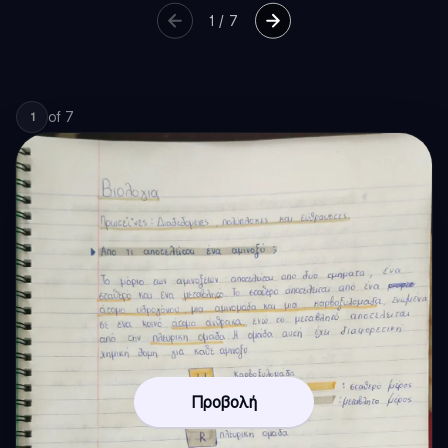
1
/
7
of
7
1
Προβολή