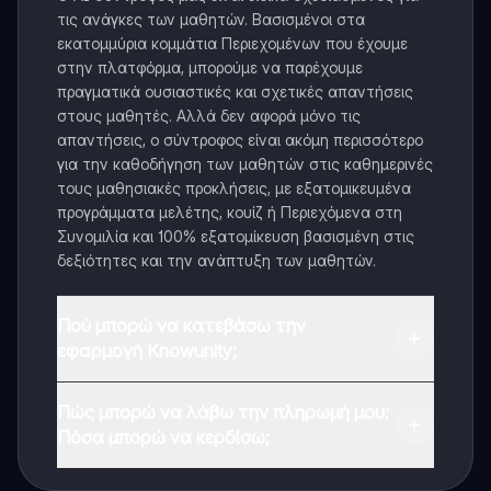
τις ανάγκες των μαθητών. Βασισμένοι στα
εκατομμύρια κομμάτια Περιεχομένων που έχουμε
στην πλατφόρμα, μπορούμε να παρέχουμε
πραγματικά ουσιαστικές και σχετικές απαντήσεις
στους μαθητές. Αλλά δεν αφορά μόνο τις
απαντήσεις, ο σύντροφος είναι ακόμη περισσότερο
για την καθοδήγηση των μαθητών στις καθημερινές
τους μαθησιακές προκλήσεις, με εξατομικευμένα
προγράμματα μελέτης, κουίζ ή Περιεχόμενα στη
Συνομιλία και 100% εξατομίκευση βασισμένη στις
δεξιότητες και την ανάπτυξη των μαθητών.
Πού μπορώ να κατεβάσω την
εφαρμογή Knowunity;
Μπορείτε να κατεβάσετε την εφαρμογή από το
Πώς μπορώ να λάβω την πληρωμή μου;
Google Play Store και το Apple App Store.
Πόσα μπορώ να κερδίσω;
Ναι, έχετε δωρεάν πρόσβαση στο περιεχόμενο της