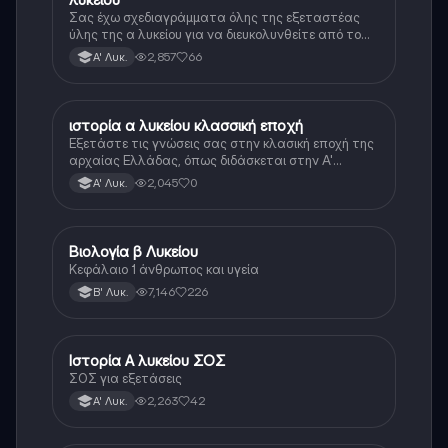
Σας έχω σχεδιαγράμματα όλης της εξεταστέας
ύλης της α λυκείου για να διευκολυνθείτε από το
τεράστιο βάρος του βιβλίου
2,857
66
Α' Λυκ.
ιστορία α λυκείου κλασσική εποχή
Ιστορία
Εξετάστε τις γνώσεις σας στην κλασική εποχή της
αρχαίας Ελλάδας, όπως διδάσκεται στην Α'
Λυκείου.
2,045
0
Α' Λυκ.
Βιολογία β Λυκείου
Βιολογία
Κεφάλαιο 1 άνθρωπος και υγεία
7,146
226
Β' Λυκ.
Ιστορία Α λυκείου ΣΟΣ
Ιστορία
ΣΟΣ για εξετάσεις
2,263
42
Α' Λυκ.