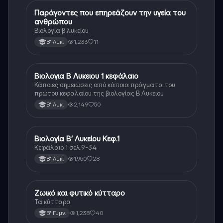
Παράγοντες που επηρεάζουν την υγεία του
Βιολογία
ανθρώπου
Βιολογία β λυκείου
1,233
11
Β' Λυκ.
Βιολογια Β Λυκειου 1 κεφάλαιο
Βιολογία
Κάποιες σημειώσεις από κάποια πράγματα του
πρώτου κεφαλαίου της βιολογίας Β Λυκειου
2,149
50
Β' Λυκ.
Βιολογία Β’ Λυκείου Κεφ.1
Βιολογία
Κεφάλαιο 1 σελ.9-34
1,950
28
Β' Λυκ.
Ζωικό και φυτικό κύτταρο
Βιολογία
Τα κύτταρα
1,238
40
Β' Γυμν.