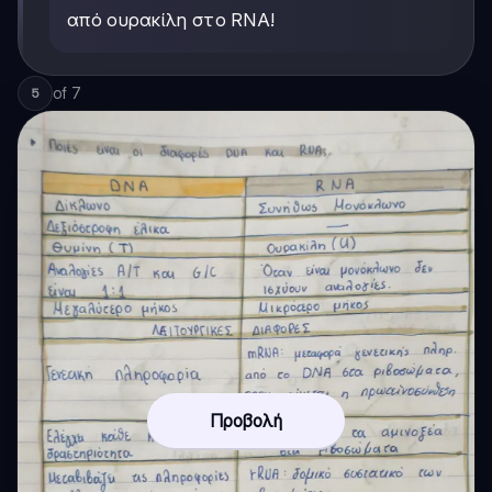
από ουρακίλη στο RNA!
of
7
5
Προβολή