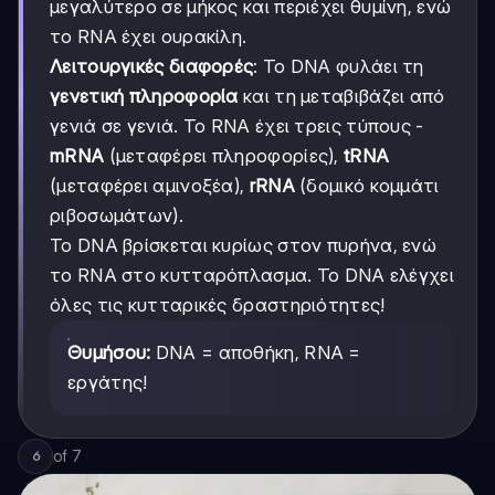
μεγαλύτερο σε μήκος και περιέχει θυμίνη, ενώ
το RNA έχει ουρακίλη.
Λειτουργικές διαφορές
: Το DNA φυλάει τη
γενετική πληροφορία
και τη μεταβιβάζει από
γενιά σε γενιά. Το RNA έχει τρεις τύπους -
mRNA
(μεταφέρει πληροφορίες),
tRNA
(μεταφέρει αμινοξέα),
rRNA
(δομικό κομμάτι
ριβοσωμάτων).
Το DNA βρίσκεται κυρίως στον πυρήνα, ενώ
το RNA στο κυτταρόπλασμα. Το DNA ελέγχει
όλες τις κυτταρικές δραστηριότητες!
Θυμήσου:
DNA = αποθήκη, RNA =
εργάτης!
of
7
6