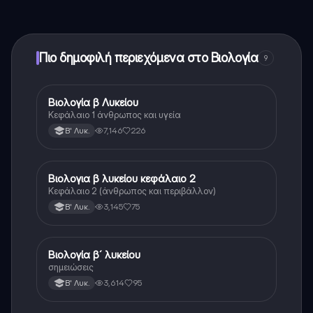
εφαρμογής και στον AI companion μας. Για να
ξεκλειδώσετε ορισμένες λειτουργίες της εφαρμογής,
μπορείτε να αγοράσετε το Knowunity Pro.
Πιο δημοφιλή περιεχόμενα στο Βιολογία
9
Βιολογία β Λυκείου
Βιολογία
Κεφάλαιο 1 άνθρωπος και υγεία
7,146
226
Β' Λυκ.
Βιολογια β λυκείου κεφάλαιο 2
Βιολογία
Κεφάλαιο 2 (άνθρωπος και περιβάλλον)
3,145
75
Β' Λυκ.
Βιολογία β´ λυκείου
Βιολογία
σημειώσεις
3,614
95
Β' Λυκ.