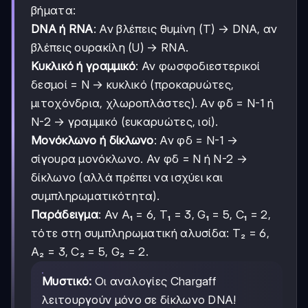
βήματα:
DNA ή RNA
: Αν βλέπεις θυμίνη (T) → DNA, αν
βλέπεις ουρακίλη (U) → RNA.
Κυκλικό ή γραμμικό
: Αν φωσφοδιεστερικοί
δεσμοί = N → κυκλικό (προκαρυώτες,
μιτοχόνδρια, χλωροπλάστες). Αν φδ = N-1 ή
N-2 → γραμμικό (ευκαρυώτες, ιοί).
Μονόκλωνο ή δίκλωνο
: Αν φδ = N-1 →
σίγουρα μονόκλωνο. Αν φδ = N ή N-2 →
δίκλωνο (αλλά πρέπει να ισχύει και
συμπληρωματικότητα).
Παράδειγμα
: Αν A₁ = 6, T₁ = 3, G₁ = 5, C₁ = 2,
τότε στη συμπληρωματική αλυσίδα: T₂ = 6,
A₂ = 3, C₂ = 5, G₂ = 2.
Μυστικό:
Οι αναλογίες Chargaff
λειτουργούν μόνο σε δίκλωνο DNA!