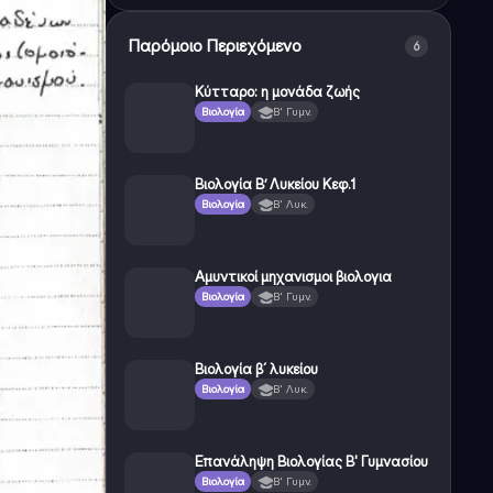
Παρόμοιο Περιεχόμενο
6
Κύτταρο: η μονάδα ζωής
Βιολογία
Β' Γυμν.
Βιολογία Β’ Λυκείου Κεφ.1
Βιολογία
Β' Λυκ.
Αμυντικοί μηχανισμοι βιολογια
Βιολογία
Β' Γυμν.
Βιολογία β´ λυκείου
Βιολογία
Β' Λυκ.
Επανάληψη Βιολογίας Β' Γυμνασίου
Βιολογία
Β' Γυμν.