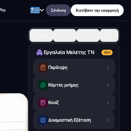
Σύνδεση
Κατέβασε την εφαρμογή
Pro
23
Εργαλεία Μελέτης ΤΝ
ΝΈΟ
Περίληψη
Κάρτες μνήμης
Κουίζ
Δοκιμαστική Εξέταση