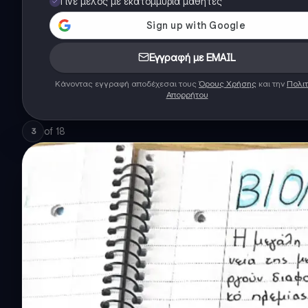
Γίνε μέλος με εκατομμύρια μαθητές
Εγγραφή με EMAIL
Κάνοντας εγγραφή αποδέχεσαι τους
Όρους Χρήσης
και την
Πολιτ
Απορρήτου
of
18
3