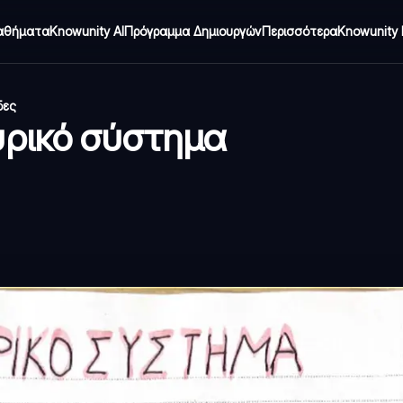
αθήματα
Knowunity AI
Πρόγραμμα Δημιουργών
Περισσότερα
Knowunity 
δες
υρικό σύστημα