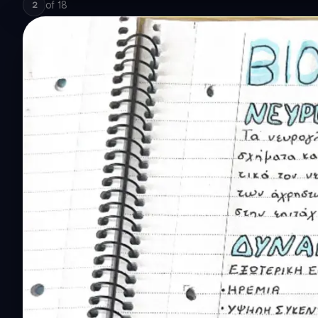
of
18
2