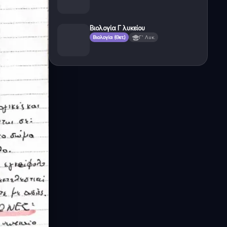
Βιολογία Γ λυκείου
Βιολογία (Θετ.)
Γ' Λυκ.