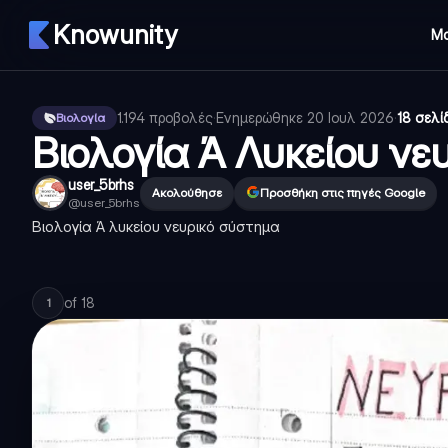
Knowunity
Μ
1.194
προβολές
·
Ενημερώθηκε
20 Ιουλ 2026
·
18 σελί
Βιολογία
Βιολογία Ά Λυκείου νε
user_5brhs
Ακολούθησε
Προσθήκη στις πηγές Google
@
user_5brhs
Βιολογία Ά λυκείου νευρικό σύστημα
of
18
1