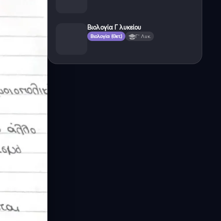
Βιολογία Γ λυκείου
Βιολογία (Θετ.)
Γ' Λυκ.