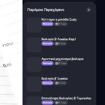
Παρόμοιο Περιεχόμενο
6
Κύτταρο: η μονάδα ζωής
Βιολογία
Β' Γυμν.
Βιολογία Β’ Λυκείου Κεφ.1
Βιολογία
Β' Λυκ.
Αμυντικοί μηχανισμοι βιολογια
Βιολογία
Β' Γυμν.
Βιολογία β´ λυκείου
Βιολογία
Β' Λυκ.
Επανάληψη Βιολογίας Β' Γυμνασίου
Βιολογία
Β' Γυμν.