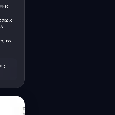
μικές
σσερις
πό
νο, το
λάς