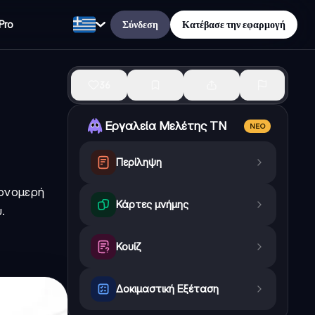
Σύνδεση
Κατέβασε την εφαρμογή
Pro
36
Εργαλεία Μελέτης ΤΝ
ΝΈΟ
Περίληψη
μονομερή
Κάρτες μνήμης
.
Κουίζ
Δοκιμαστική Εξέταση