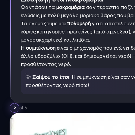
Φαντάσου τα
μακρομόρια
σαν τεράστια παζλ π
ενώσεις με πολύ μεγάλο μοριακό βάρος που βρί
Τα ονομάζουμε και
πολυμερή
γιατί αποτελούντ
κύριες κατηγορίες: πρωτεΐνες (από αμινοξέα),
μονοσακχαρίτες) και λιπίδια.
Η
συμπύκνωση
είναι ο μηχανισμός που ενώνει δ
άλλο υδροξύλιο (OH), και δημιουργείται νερό! 
προσθέτοντας νερό.
💡
Σκέψου το έτσι
: Η συμπύκνωση είναι σαν
προσθέτοντας νερό πίσω!
of
6
2