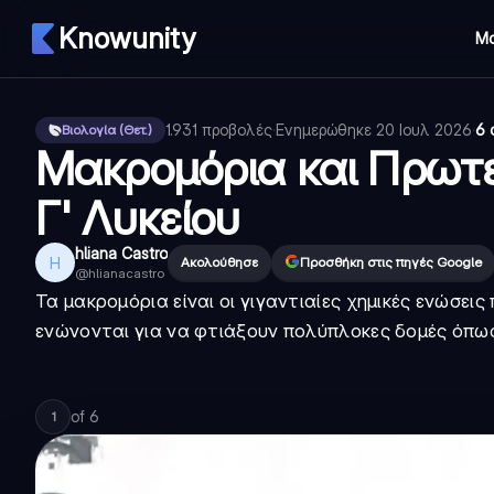
Knowunity
Μ
1.931
προβολές
·
Ενημερώθηκε
20 Ιουλ 2026
·
6 
Βιολογία (Θετ.)
Μακρομόρια και Πρωτε
Γ' Λυκείου
hliana Castro
H
Ακολούθησε
Προσθήκη στις πηγές Google
@
hlianacastro
Τα μακρομόρια είναι οι γιγαντιαίες χημικές ενώσει
ενώνονται για να φτιάξουν πολύπλοκες δομές όπως
of
6
1