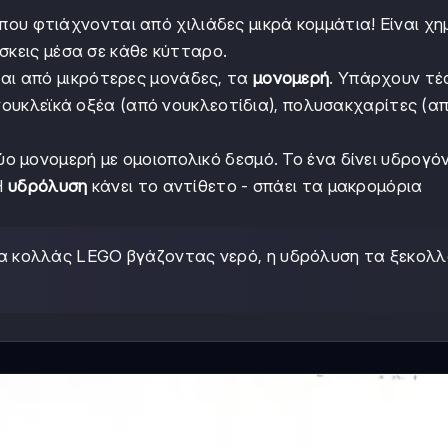
ου φτιάχνονται από χιλιάδες μικρά κομμάτια! Είναι χη
σκεις μέσα σε κάθε κύτταρο.
αι από μικρότερες μονάδες, τα
μονομερή
. Υπάρχουν τέ
 νουκλεϊκά οξέα (από νουκλεοτίδια), πολυσακχαρίτες (α
ύο μονομερή με ομοιοπολικό δεσμό. Το ένα δίνει υδρογό
Η
υδρόλυση
κάνει το αντίθετο - σπάει τα μακρομόρια
 να κολλάς LEGO βγάζοντας νερό, η υδρόλυση τα ξεκολ