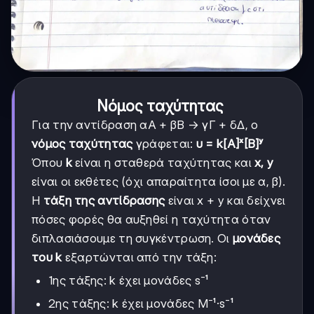
Νόμος ταχύτητας
Για την αντίδραση αΑ + βΒ → γΓ + δΔ, ο
νόμος ταχύτητας
γράφεται:
υ = k[A]ˣ[B]ʸ
Όπου
k
είναι η σταθερά ταχύτητας και
x, y
είναι οι εκθέτες (όχι απαραίτητα ίσοι με α, β).
Η
τάξη της αντίδρασης
είναι x + y και δείχνει
πόσες φορές θα αυξηθεί η ταχύτητα όταν
διπλασιάσουμε τη συγκέντρωση. Οι
μονάδες
του k
εξαρτώνται από την τάξη:
1ης τάξης: k έχει μονάδες s⁻¹
2ης τάξης: k έχει μονάδες M⁻¹·s⁻¹