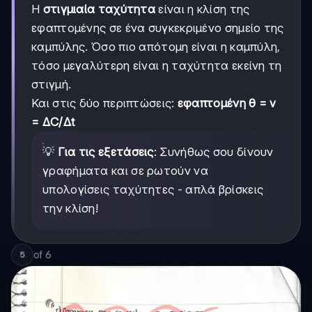
Η
στιγμιαία ταχύτητα
είναι η κλίση της
εφαπτομένης σε ένα συγκεκριμένο σημείο της
καμπύλης. Όσο πιο απότομη είναι η καμπύλη,
τόσο μεγαλύτερη είναι η ταχύτητα εκείνη τη
στιγμή.
Και στις δύο περιπτώσεις:
εφαπτομένη θ = v
= ΔC/Δt
💡
Για τις εξετάσεις
: Συνήθως σου δίνουν
γραφήματα και σε ρωτούν να
υπολογίσεις ταχύτητες - απλά βρίσκεις
την κλίση!
of
6
5