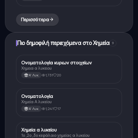
Περισσότερα
Πιο δημοφιλή περιεχόμενα στο Χημεία
9
Ονοματολογία κυριων στοιχείων
Χημεία
Χημεια α λυκειου
1,731
20
Α' Λυκ.
Ονοματολογία
Χημεία
Χημεία Α λυκείου
1,241
17
Α' Λυκ.
Χημεία α λυκείου
Χημεία
1ο ,2ο ,3ο κεφάλαιο χημείας α λυκείου