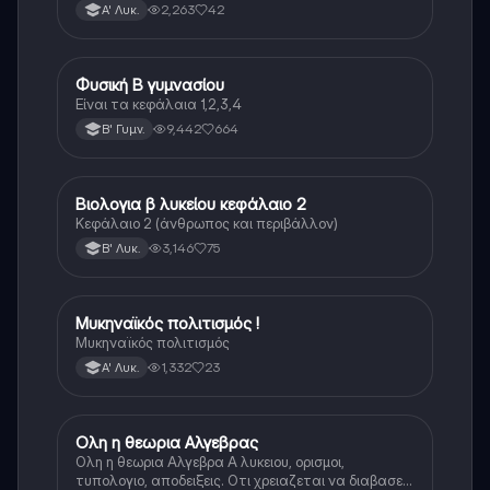
2,263
42
Α' Λυκ.
Φυσική Β γυμνασίου
Φυσική
Είναι τα κεφάλαια 1,2,3,4
9,442
664
Β' Γυμν.
Βιολογια β λυκείου κεφάλαιο 2
Βιολογία
Κεφάλαιο 2 (άνθρωπος και περιβάλλον)
3,146
75
Β' Λυκ.
Μυκηναϊκός πολιτισμός !
Ιστορία
Μυκηναϊκός πολιτισμός
1,332
23
Α' Λυκ.
Ολη η θεωρια Αλγεβρας
Μαθηματικά
Ολη η θεωρια Αλγεβρα Α λυκειου, ορισμοι,
τυπολογιο, αποδειξεις. Οτι χρειαζεται να διαβασεις