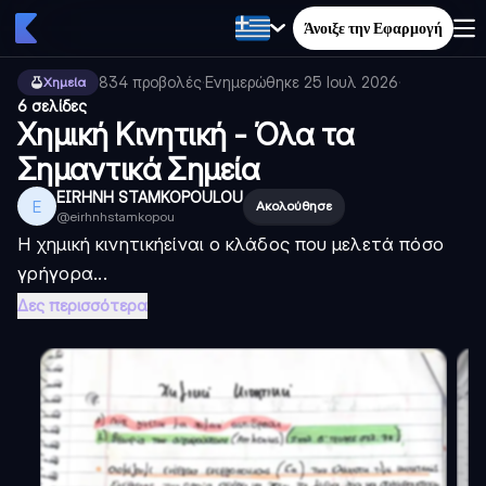
Άνοιξε την Εφαρμογή
834
προβολές
·
Ενημερώθηκε
25 Ιουλ 2026
·
Χημεία
6 σελίδες
Χημική Κινητική - Όλα τα
Σημαντικά Σημεία
EIRHNH STAMKOPOULOU
E
Ακολούθησε
@
eirhnhstamkopou
Η
χημική κινητική
είναι ο κλάδος που μελετά πόσο
γρήγορα...
Δες περισσότερα