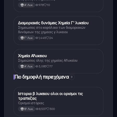
978
10
Α' Λυκ.
Διαμοριακές δυνάμεις Χημεία Γ' λυκείου
Χημεία
Σημειωσεις στο κεφάλαιο των διαμοριακών
δυνάμεων της χημειας γ λυκειου
1,445
24
Γ' Λυκ.
Χημεία Α’Λυκειου
Χημεία
Σημειώσεις όλης της χημείας Α’Λυκείου
3,085
77
Α' Λυκ.
Πιο δημοφιλή περιεχόμενα
9
Ιστορια β λυκειου ολοι οι ορισμοι τις
Ιστορία
τραπεζας
Ορισμοί ιστόριας
8,537
300
Β' Λυκ.