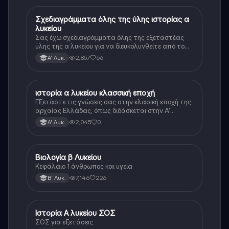
Σχεδιαγράμματα όλης της ύλης ιστορίας α
Ιστορία
λυκείου
Σας έχω σχεδιαγράμματα όλης της εξεταστέας
ύλης της α λυκείου για να διευκολυνθείτε από το
τεράστιο βάρος του βιβλίου
2,857
66
Α' Λυκ.
ιστορία α λυκείου κλασσική εποχή
Ιστορία
Εξετάστε τις γνώσεις σας στην κλασική εποχή της
αρχαίας Ελλάδας, όπως διδάσκεται στην Α'
Λυκείου.
2,045
0
Α' Λυκ.
Βιολογία β Λυκείου
Βιολογία
Κεφάλαιο 1 άνθρωπος και υγεία
7,146
226
Β' Λυκ.
Ιστορία Α λυκείου ΣΟΣ
Ιστορία
ΣΟΣ για εξετάσεις