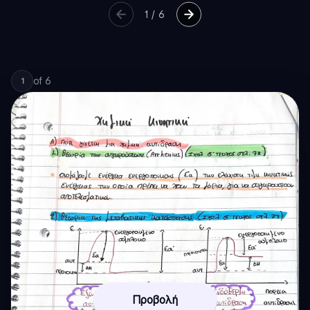
1
/
6
of
6
1
Προβολή