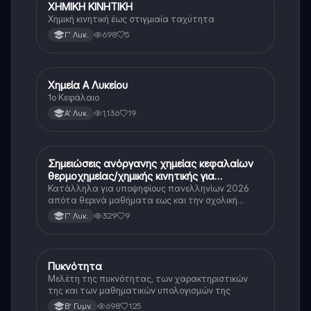
ΧΗΜΙΚΗ ΚΙΝΗΤΙΚΗ
Χημεία (Θετ.)
Χημική κινητική έως στιγμιαία ταχύτητα
698
5
Γ' Λυκ.
Χημεία Α Λυκείου
Χημεία
1ο Κεφάλαιο
1,136
19
Α' Λυκ.
Σημειώσεις ανόργανης χημείας κεφαλαίων
Χημεία
θερμοχημείας/χημικής κινητικής για
πανελληνιες 2026
Κατάλληλα για υποψηφίους πανελληνίων 2026
απότα θερινά μαθήματα εως και την σχολική
χρονιά της Γ Λυκείου🥰
329
9
Γ' Λυκ.
Πυκνότητα
Φυσική
Μελέτη της πυκνότητας, των χαρακτηριστικών
της και των μαθηματικών υπολογισμών της
698
125
Β' Γυμν.