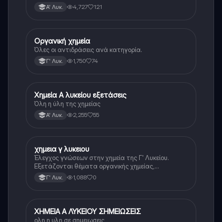
4,727
121
Α' Λυκ.
Οργανική χημεία
Χημεία
Όλες οι αντιδράσεις ανά κατηγορία.
1,750
74
Γ' Λυκ.
Χημεία Α λυκείου εξετάσεις
Χημεία
Όλη η ύλη της χημείας
2,255
55
Α' Λυκ.
χημεια γ λυκειου
Χημεία
Έλεγχος γνώσεων στην χημεία της Γ' Λυκείου.
Εξετάζονται θέματα οργανικής χημείας,
αντιδράσεων και ενώσεων.
1,088
0
Γ' Λυκ.
ΧΗΜΕΙΑ Α ΛΥΚΕΙΟΥ ΣΗΜΕΙΩΣΕΙΣ
Χημεία
ολη η υλη σε σημειωσεις