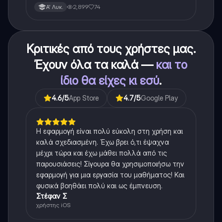
για το θεωρητικο κομματι της αλγεβρας.
2,899
74
Α' Λυκ.
Κριτικές από τους χρήστες μας.
Έχουν όλα τα καλά —
και το
ίδιο θα είχες κι εσύ
.
4.6
/5
App Store
4.7
/5
Google Play
Η εφαρμογή είναι πολύ εύκολη στη χρήση και
καλά σχεδιασμένη. Έχω βρει ό,τι έψαχνα
μέχρι τώρα και έχω μάθει πολλά από τις
παρουσιάσεις! Σίγουρα θα χρησιμοποιήσω την
εφαρμογή για μια εργασία του μαθήματος! Και
φυσικά βοηθάει πολύ και ως έμπνευση.
Στέφαν Σ
χρήστης iOS