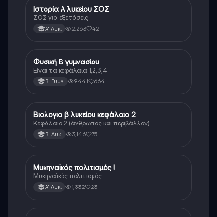
Ιστορία Α λυκείου ΣΟΣ
Ιστορία
ΣΟΣ για εξετάσεις
2,263
42
Α' Λυκ.
Φυσική Β γυμνασίου
Φυσική
Είναι τα κεφάλαια 1,2,3,4
9,441
664
Β' Γυμν.
Βιολογια β λυκείου κεφάλαιο 2
Βιολογία
Κεφάλαιο 2 (άνθρωπος και περιβάλλον)
3,146
75
Β' Λυκ.
Μυκηναϊκός πολιτισμός !
Ιστορία
Μυκηναϊκός πολιτισμός
1,332
23
Α' Λυκ.