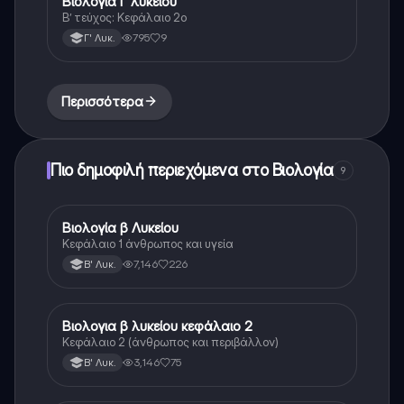
Βιολογία Γ λυκείου
Βιολογία (Θετ.)
Β’ τεύχος: Κεφάλαιο 2ο
795
9
Γ' Λυκ.
Περισσότερα
Πιο δημοφιλή περιεχόμενα στο Βιολογία
9
Βιολογία β Λυκείου
Βιολογία
Κεφάλαιο 1 άνθρωπος και υγεία
7,146
226
Β' Λυκ.
Βιολογια β λυκείου κεφάλαιο 2
Βιολογία
Κεφάλαιο 2 (άνθρωπος και περιβάλλον)
3,146
75
Β' Λυκ.