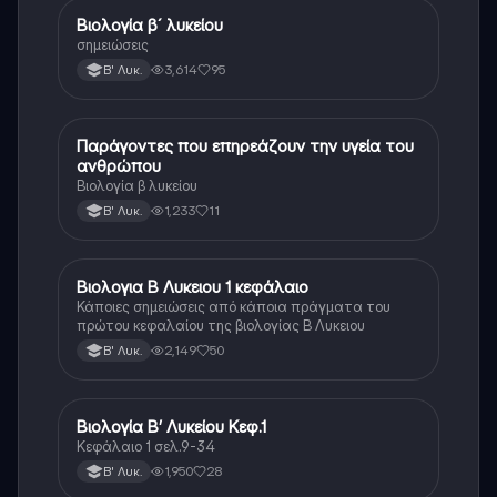
Βιολογία β´ λυκείου
Βιολογία
σημειώσεις
3,614
95
Β' Λυκ.
Παράγοντες που επηρεάζουν την υγεία του
Βιολογία
ανθρώπου
Βιολογία β λυκείου
1,233
11
Β' Λυκ.
Βιολογια Β Λυκειου 1 κεφάλαιο
Βιολογία
Κάποιες σημειώσεις από κάποια πράγματα του
πρώτου κεφαλαίου της βιολογίας Β Λυκειου
2,149
50
Β' Λυκ.
Βιολογία Β’ Λυκείου Κεφ.1
Βιολογία
Κεφάλαιο 1 σελ.9-34
1,950
28
Β' Λυκ.