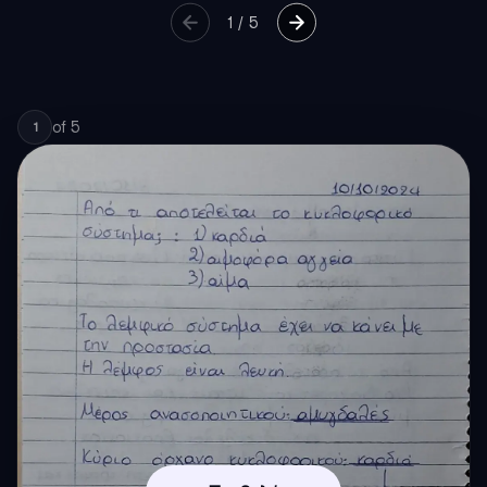
1
/
5
of
5
1