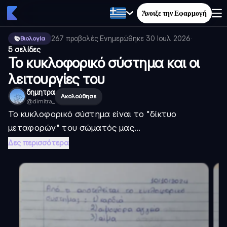
Άνοιξε την Εφαρμογή
267
προβολές
·
Ενημερώθηκε
30 Ιουλ 2026
·
Βιολογία
5 σελίδες
Το κυκλοφορικό σύστημα και οι
λειτουργίες του
δημητρα
Ακολούθησε
@
dimitra_
Το κυκλοφορικό σύστημα είναι το "δίκτυο
μεταφορών" του σώματός μας...
Δες περισσότερα