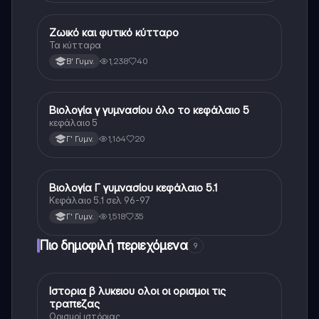
Ζωικό και φυτικό κύτταρο
Βιολογία
Τα κύτταρα
1,238
40
Β' Γυμν.
Βιολογία γ γυμνασίου όλο το κεφάλαιο 5
Βιολογία
κεφάλαιο 5
1,164
20
Γ' Γυμν.
Βιολογία Γ γυμνασίου κεφάλαιο 5.1
Βιολογία
Κεφάλαιο 5.1 σελ 96-97
1,518
35
Γ' Γυμν.
Πιο δημοφιλή περιεχόμενα
9
Ιστορια β λυκειου ολοι οι ορισμοι τις
Ιστορία
τραπεζας
Ορισμοί ιστόριας