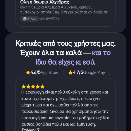
Ολη η θεωρια Αλγεβρας
Μαθηματικά
Ολη η θεωρια Αλγεβρα Α λυκειου, ορισμοι,
τυπολογιο, αποδειξεις. Οτι χρειαζεται να διαβασεις
για το θεωρητικο κομματι της αλγεβρας.
2,899
74
Α' Λυκ.
Κριτικές από τους χρήστες μας.
Έχουν όλα τα καλά —
και το
ίδιο θα είχες κι εσύ
.
4.6
/5
App Store
4.7
/5
Google Play
Η εφαρμογή είναι πολύ εύκολη στη χρήση και
καλά σχεδιασμένη. Έχω βρει ό,τι έψαχνα
μέχρι τώρα και έχω μάθει πολλά από τις
παρουσιάσεις! Σίγουρα θα χρησιμοποιήσω την
εφαρμογή για μια εργασία του μαθήματος! Και
φυσικά βοηθάει πολύ και ως έμπνευση.
Στέφαν Σ