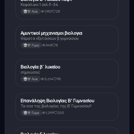
Κεφάλαιο 1 σελ.9-34
1,950
28
Β' Λυκ.
Αμυντικοί μηχανισμοι βιολογια
Βιολογία
Θέματα εξετάσεων β γυμνασιου
348
8
Β' Γυμν.
Βιολογία β´ λυκείου
Βιολογία
σημειώσεις
3,614
95
Β' Λυκ.
Επανάληψη Βιολογίας Β' Γυμνασίου
Βιολογία
Τα σοσ της βιολογίας της Β' Γυμνασίου!!
1,299
203
Β' Γυμν.