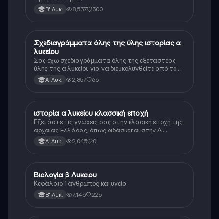
8,537
300
Β' Λυκ.
Σχεδιαγράμματα όλης της ύλης ιστορίας α
Ιστορία
λυκείου
Σας έχω σχεδιαγράμματα όλης της εξεταστέας
ύλης της α λυκείου για να διευκολυνθείτε από το
τεράστιο βάρος του βιβλίου
2,857
66
Α' Λυκ.
ιστορία α λυκείου κλασσική εποχή
Ιστορία
Εξετάστε τις γνώσεις σας στην κλασική εποχή της
αρχαίας Ελλάδας, όπως διδάσκεται στην Α'
Λυκείου.
2,045
0
Α' Λυκ.
Βιολογία β Λυκείου
Βιολογία
Κεφάλαιο 1 άνθρωπος και υγεία
7,146
226
Β' Λυκ.