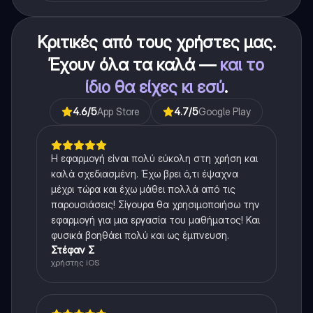
Κριτικές από τους χρήστες μας.
Έχουν όλα τα καλά —
και το
ίδιο θα είχες κι εσύ
.
4.6
/5
App Store
4.7
/5
Google Play
Η εφαρμογή είναι πολύ εύκολη στη χρήση και
καλά σχεδιασμένη. Έχω βρει ό,τι έψαχνα
μέχρι τώρα και έχω μάθει πολλά από τις
παρουσιάσεις! Σίγουρα θα χρησιμοποιήσω την
εφαρμογή για μια εργασία του μαθήματος! Και
φυσικά βοηθάει πολύ και ως έμπνευση.
Στέφαν Σ
χρήστης iOS