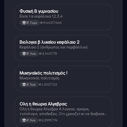
Φυσική Β γυμνασίου
Φυσική
Είναι τα κεφάλαια 1,2,3,4
9,442
664
Β' Γυμν.
Βιολογια β λυκείου κεφάλαιο 2
Βιολογία
Κεφάλαιο 2 (άνθρωπος και περιβάλλον)
3,146
75
Β' Λυκ.
Μυκηναϊκός πολιτισμός !
Ιστορία
Μυκηναϊκός πολιτισμός
1,332
23
Α' Λυκ.
Ολη η θεωρια Αλγεβρας
Μαθηματικά
Ολη η θεωρια Αλγεβρα Α λυκειου, ορισμοι,
τυπολογιο, αποδειξεις. Οτι χρειαζεται να διαβασεις
για το θεωρητικο κομματι της αλγεβρας.
2,899
74
Α' Λυκ.