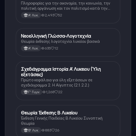
Πληροφορίες για την οικονομία, την κοινωνία, την
πολιτική οργάνωση και τον πολιτισμό κατά την
διάρκεια της ομηρικής εποχής.
2,493
52
Α' Λυκ.
Νεοελληνική Γλώσσα-Λογοτεχνία
Νέα Ελληνικά
Θεωρία έκθεσης λογοτεχνία λυκείου βασικά
635
12
Α' Λυκ.
Σχεδιάγραμμα Ιστορία Α’ Λυκειου (Ύλη
Νέα Ελληνικά
εξετάσεις)
Πρώτο κεφάλαιο για ύλη εξετάσεων σε
σχεδιάγραμμα 2. Η Αίγυπτος (2.1. 2.2.)
1,268
22
Γ' Γυμν.
Θεωρία Έκθεσης Β Λυκείου
Νέα Ελληνικά
Έκθεση Γενικής Παιδείας Β Λυκείου Συνοπτική
Θεωρία
883
26
Β' Λυκ.