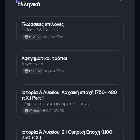
9
Ελληνικά
Γλωσσικες επιλογες
Νέα Ελληνικά
Εκθεση Β & Γ λυκειου
2,082
62
Β' Λυκ.
Αφηγηματικοί τρόποι
Νέα Ελληνικά
Λογοτεχνία
1,438
29
Γ' Γυμν.
Ιστορία Α Λυκείου: Αρχαϊκή εποχή (750- 480
Νέα Ελληνικά
π.Χ.) Part 1
Πληροφορίες για την αρχαϊκή εποχή
2,240
58
Α' Λυκ.
Ιστορία Ά Λυκείου: 2.1 Ομηρική Εποχή (1.100-
Νέα Ελληνικά
750 π.Χ.)