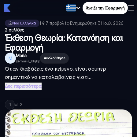
Άνοιξε την Εφαρμογή
1.417
προβολές
·
Ενημερώθηκε
31 Ιουλ 2026
·
Νέα Ελληνικά
2 σελίδες
Έκθεση Θεωρία: Κατανόηση και
Εφαρμογή
Maria
M
Ακολούθησε
@
maria_bhjkp
Όταν διαβάζεις ένα κείμενο, είναι σούπερ
σημαντικό να καταλαβαίνεις γιατί...
Δες περισσότερα
of
2
1