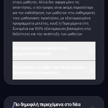
στους μαθητές. Αλλά δεν αφορά μόνο τις
απαντήσεις, ο σύντροφος είναι ακόμη περισσότερο
για την καθοδήγηση των μαθητών στις καθημερινές
τους μαθησιακές προκλήσεις, με εξατομικευμένα
προγράμματα μελέτης, κουίζ ή Περιεχόμενα στη
Συνομιλία και 100% εξατομίκευση βασισμένη στις
δεξιότητες και την ανάπτυξη των μαθητών.
Πού μπορώ να κατεβάσω την
εφαρμογή Knowunity;
Μπορείτε να κατεβάσετε την εφαρμογή από το
Πώς μπορώ να λάβω την πληρωμή μου;
Google Play Store και το Apple App Store.
Πόσα μπορώ να κερδίσω;
Ναι, έχετε δωρεάν πρόσβαση στο περιεχόμενο της
εφαρμογής και στον AI companion μας. Για να
ξεκλειδώσετε ορισμένες λειτουργίες της εφαρμογής,
μπορείτε να αγοράσετε το Knowunity Pro.
Πιο δημοφιλή περιεχόμενα στο Νέα