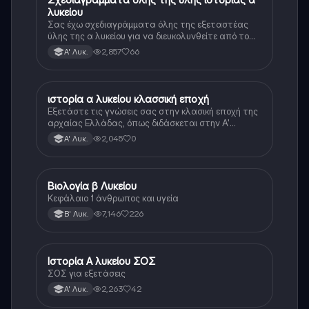
λυκείου
Σας έχω σχεδιαγράμματα όλης της εξεταστέας
ύλης της α λυκείου για να διευκολυνθείτε από το
τεράστιο βάρος του βιβλίου
2,857
66
Α' Λυκ.
ιστορία α λυκείου κλασσική εποχή
Ιστορία
Εξετάστε τις γνώσεις σας στην κλασική εποχή της
αρχαίας Ελλάδας, όπως διδάσκεται στην Α'
Λυκείου.
2,045
0
Α' Λυκ.
Βιολογία β Λυκείου
Βιολογία
Κεφάλαιο 1 άνθρωπος και υγεία
7,146
226
Β' Λυκ.
Ιστορία Α λυκείου ΣΟΣ
Ιστορία
ΣΟΣ για εξετάσεις
2,263
42
Α' Λυκ.