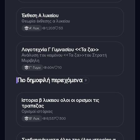
Έκθεση Α λυκείου
Νέα Ελληνικά
Θεωρία έκθεσης α λυκείου
1,203
33
Α' Λυκ.
Λογοτεχνία Γ Γυμνασίου <<Τα ζα>>
Νέα Ελληνικά
Ανάλυση του κειμένου <<Τα ζα>>του Στρατή
Μυριβηλη
604
10
Γ' Γυμν.
Πιο δημοφιλή περιεχόμενα
9
Ιστορια β λυκειου ολοι οι ορισμοι τις
Ιστορία
τραπεζας
Ορισμοί ιστόριας
8,537
300
Β' Λυκ.
Σχεδιαγράμματα όλης της ύλης ιστορίας α
Ιστορία