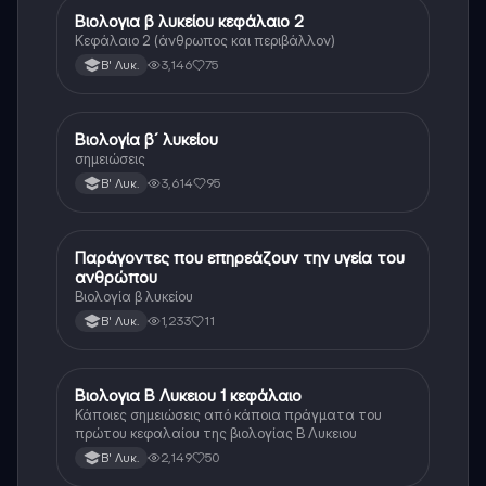
Βιολογια β λυκείου κεφάλαιο 2
Βιολογία
Κεφάλαιο 2 (άνθρωπος και περιβάλλον)
3,146
75
Β' Λυκ.
Βιολογία β´ λυκείου
Βιολογία
σημειώσεις
3,614
95
Β' Λυκ.
Παράγοντες που επηρεάζουν την υγεία του
Βιολογία
ανθρώπου
Βιολογία β λυκείου
1,233
11
Β' Λυκ.
Βιολογια Β Λυκειου 1 κεφάλαιο
Βιολογία
Κάποιες σημειώσεις από κάποια πράγματα του
πρώτου κεφαλαίου της βιολογίας Β Λυκειου
2,149
50
Β' Λυκ.