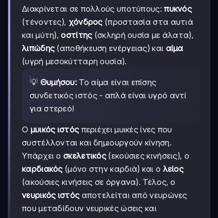
Διακρίνεται σε πολλούς υποτύπους:
πυκνός
(τένοντες),
χόνδρος
(προστασία στα αυτιά
και μύτη),
οστίτης
(σκληρή ουσία με άλατα),
λιπώδης
(αποθήκευση ενέργειας) και
αίμα
(υγρή μεσοκύτταρη ουσία).
💡
Θυμήσου:
Το αίμα είναι επίσης
συνδετικός ιστός - απλά είναι υγρό αντί
για στερεό!
Ο
μυικός ιστός
περιέχει μυικές ίνες που
συστέλλονται και δημιουργούν κίνηση.
Υπάρχει ο
σκελετικός
(εκούσιες κινήσεις), ο
καρδιακός
(μόνο στην καρδιά) και ο
λείος
(ακούσιες κινήσεις σε όργανα). Τέλος, ο
νευρικός ιστός
αποτελείται από νευρώνες
που μεταδίδουν νευρικές ώσεις και