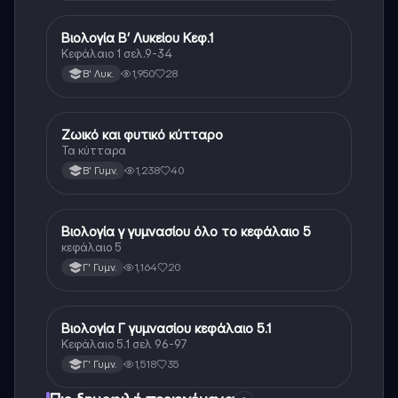
Βιολογία Β’ Λυκείου Κεφ.1
Βιολογία
Κεφάλαιο 1 σελ.9-34
1,950
28
Β' Λυκ.
Ζωικό και φυτικό κύτταρο
Βιολογία
Τα κύτταρα
1,238
40
Β' Γυμν.
Βιολογία γ γυμνασίου όλο το κεφάλαιο 5
Βιολογία
κεφάλαιο 5
1,164
20
Γ' Γυμν.
Βιολογία Γ γυμνασίου κεφάλαιο 5.1
Βιολογία
Κεφάλαιο 5.1 σελ 96-97
1,518
35
Γ' Γυμν.