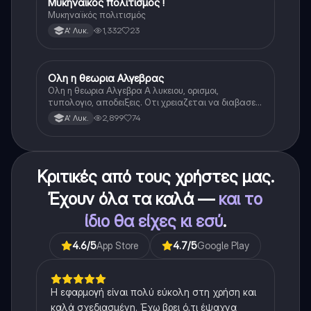
Μυκηναϊκός πολιτισμός !
Ιστορία
Μυκηναϊκός πολιτισμός
1,332
23
Α' Λυκ.
Ολη η θεωρια Αλγεβρας
Μαθηματικά
Ολη η θεωρια Αλγεβρα Α λυκειου, ορισμοι,
τυπολογιο, αποδειξεις. Οτι χρειαζεται να διαβασεις
για το θεωρητικο κομματι της αλγεβρας.
2,899
74
Α' Λυκ.
Κριτικές από τους χρήστες μας.
Έχουν όλα τα καλά —
και το
ίδιο θα είχες κι εσύ
.
4.6
/5
App Store
4.7
/5
Google Play
Η εφαρμογή είναι πολύ εύκολη στη χρήση και
καλά σχεδιασμένη. Έχω βρει ό,τι έψαχνα