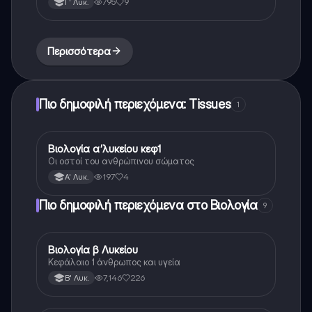
795
9
Γ' Λυκ.
Περισσότερα
Πιο δημοφιλή περιεχόμενα: Tissues
1
Β
Βιολογία α’λυκείου κεφ1
Βιολογία
Οι οστοί του ανθρώπινου σώματος
197
4
Α' Λυκ.
Πιο δημοφιλή περιεχόμενα στο Βιολογία
9
Βιολογία β Λυκείου
Βιολογία
Κεφάλαιο 1 άνθρωπος και υγεία
7,146
226
Β' Λυκ.