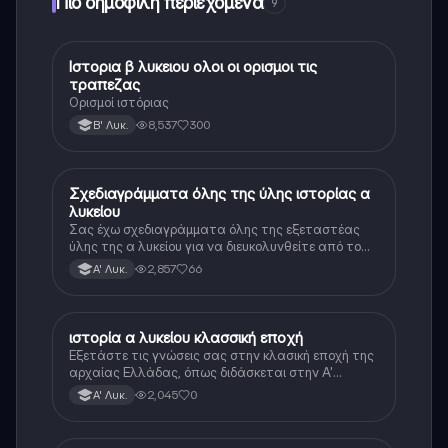
Πιο δημοφιλή περιεχόμενα
9
Ιστορια β λυκειου ολοι οι ορισμοι τις
Ιστορία
τραπεζας
Ορισμοί ιστόριας
8,537
300
Β' Λυκ.
Σχεδιαγράμματα όλης της ύλης ιστορίας α
Ιστορία
λυκείου
Σας έχω σχεδιαγράμματα όλης της εξεταστέας
ύλης της α λυκείου για να διευκολυνθείτε από το
τεράστιο βάρος του βιβλίου
2,857
66
Α' Λυκ.
ιστορία α λυκείου κλασσική εποχή
Ιστορία
Εξετάστε τις γνώσεις σας στην κλασική εποχή της
αρχαίας Ελλάδας, όπως διδάσκεται στην Α'
Λυκείου.
2,045
0
Α' Λυκ.