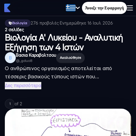
Άνοιξε την Εφαρμογή
276
προβολές
·
Ενημερώθηκε
16 Ιουλ 2026
·
Βιολογία
2 σελίδες
Βιολογία Α' Λυκείου - Αναλυτική
Εξήγηση των 4 Ιστών
Βασια Καραβολτσου
Β
Ακολούθησε
@
_gduo8
Ο ανθρώπινος οργανισμός αποτελείται από
τέσσερις βασικούς τύπους ιστών που...
Δες περισσότερα
of
2
1