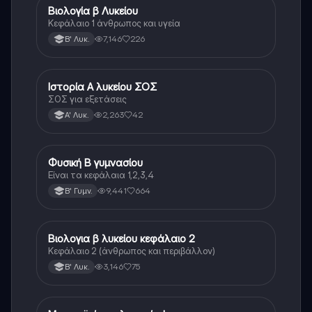
Βιολογία β Λυκείου
Βιολογία
Κεφάλαιο 1 άνθρωπος και υγεία
7,146
226
Β' Λυκ.
Ιστορία Α λυκείου ΣΟΣ
Ιστορία
ΣΟΣ για εξετάσεις
2,263
42
Α' Λυκ.
Φυσική Β γυμνασίου
Φυσική
Είναι τα κεφάλαια 1,2,3,4
9,441
664
Β' Γυμν.
Βιολογια β λυκείου κεφάλαιο 2
Βιολογία
Κεφάλαιο 2 (άνθρωπος και περιβάλλον)
3,146
75
Β' Λυκ.