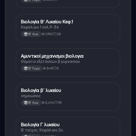
Βιολογία Β’ Λυκείου Κεφ.1
Βιολογία
Κεφάλαιο 1 σελ.9-34
1,950
28
Β' Λυκ.
Αμυντικοί μηχανισμοι βιολογια
Βιολογία
Θέματα εξετάσεων β γυμνασιου
348
8
Β' Γυμν.
Βιολογία β´ λυκείου
Βιολογία
σημειώσεις
3,614
95
Β' Λυκ.
Βιολογία Γ λυκείου
Βιολογία (Θετ.)
Β’ τεύχος: Κεφάλαιο 2ο