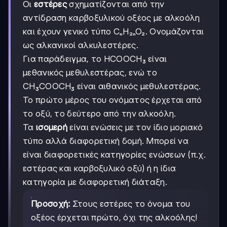
Οι
εστέρες
σχηματίζονται από την
αντίδραση καρβοξυλικού οξέος με αλκοόλη
και έχουν γενικό τύπο CₙH₂ₙO₂. Ονομάζονται
ως αλκανικοί αλκυλεστέρες.
Για παράδειγμα, το HCOOCH₃ είναι
μεθανικός μεθυλεστέρας, ενώ το
CH₃COOCH₃ είναι αιθανικός μεθυλεστέρας.
Το πρώτο μέρος του ονόματος έρχεται από
το οξύ, το δεύτερο από την αλκοόλη.
Τα
ισομερή
είναι ενώσεις με τον ίδιο μοριακό
τύπο αλλά διαφορετική δομή. Μπορεί να
είναι διαφορετικές κατηγορίες ενώσεων (π.χ.
εστέρας και καρβοξυλικό οξύ) ή η ίδια
κατηγορία με διαφορετική διάταξη.
Προσοχή:
Στους εστέρες το όνομα του
οξέος έρχεται πρώτο, όχι της αλκοόλης!