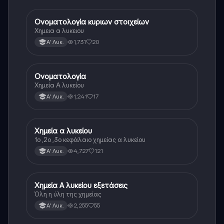
Ονοματολογία κυριων στοιχείων
Χημεία
Χημεια α λυκειου
1,731
20
Α' Λυκ.
Ονοματολογία
Χημεία
Χημεία Α λυκείου
1,241
17
Α' Λυκ.
Χημεία α λυκείου
Χημεία
1ο ,2ο ,3ο κεφάλαιο χημείας α λυκείου
4,727
121
Α' Λυκ.
Χημεία Α λυκείου εξετάσεις
Χημεία
Όλη η ύλη της χημείας
2,255
55
Α' Λυκ.