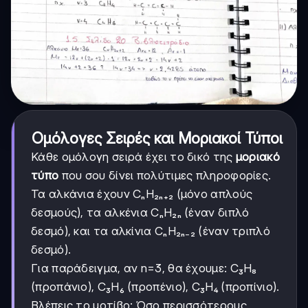
Ομόλογες Σειρές και Μοριακοί Τύποι
Κάθε ομόλογη σειρά έχει το δικό της
μοριακό
τύπο
που σου δίνει πολύτιμες πληροφορίες.
Τα αλκάνια έχουν CₙH₂ₙ₊₂ (μόνο απλούς
δεσμούς), τα αλκένια CₙH₂ₙ (έναν διπλό
δεσμό), και τα αλκίνια CₙH₂ₙ₋₂ (έναν τριπλό
δεσμό).
Για παράδειγμα, αν n=3, θα έχουμε: C₃H₈
(προπάνιο), C₃H₆ (προπένιο), C₃H₄ (προπίνιο).
Βλέπεις το μοτίβο; Όσο περισσότερους