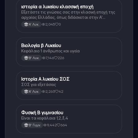
ιστορία α λυκείου κλασσική εποχή
Ιστορία
Εξετάστε τις γνώσεις σας στην κλασική εποχή της
αρχαίας Ελλάδας, όπως διδάσκεται στην Α'
Λυκείου.
2,045
0
Α' Λυκ.
Βιολογία β Λυκείου
Βιολογία
Κεφάλαιο 1 άνθρωπος και υγεία
7,146
226
Β' Λυκ.
Ιστορία Α λυκείου ΣΟΣ
Ιστορία
ΣΟΣ για εξετάσεις
2,263
42
Α' Λυκ.
Φυσική Β γυμνασίου
Φυσική
Είναι τα κεφάλαια 1,2,3,4
9,442
664
Β' Γυμν.