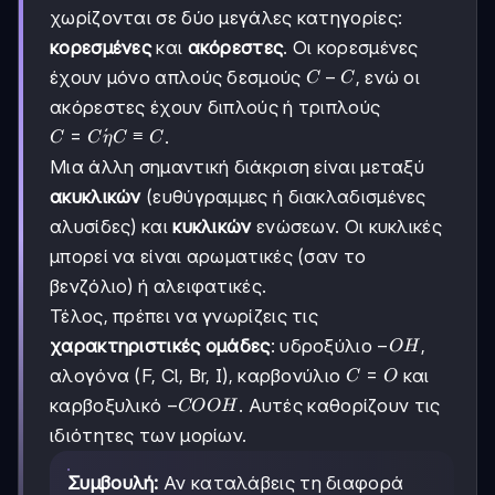
χωρίζονται σε δύο μεγάλες κατηγορίες:
κορεσμένες
και
ακόρεστες
. Οι κορεσμένες
C-
−
έχουν μόνο απλούς δεσμούς
, ενώ οι
C
C
C
ακόρεστες έχουν διπλούς ή τριπλούς
C=C
=
ˊ
≡
.
C
C
η
C
C
ή
Μια άλλη σημαντική διάκριση είναι μεταξύ
C≡C
ακυκλικών
(ευθύγραμμες ή διακλαδισμένες
αλυσίδες) και
κυκλικών
ενώσεων. Οι κυκλικές
μπορεί να είναι αρωματικές (σαν το
βενζόλιο) ή αλειφατικές.
Τέλος, πρέπει να γνωρίζεις τις
-
−
χαρακτηριστικές ομάδες
: υδροξύλιο
,
O
H
OH
C=O
=
αλογόνα (F, Cl, Br, I), καρβονύλιο
και
C
O
-
−
καρβοξυλικό
. Αυτές καθορίζουν τις
COO
H
COOH
ιδιότητες των μορίων.
Συμβουλή:
Αν καταλάβεις τη διαφορά