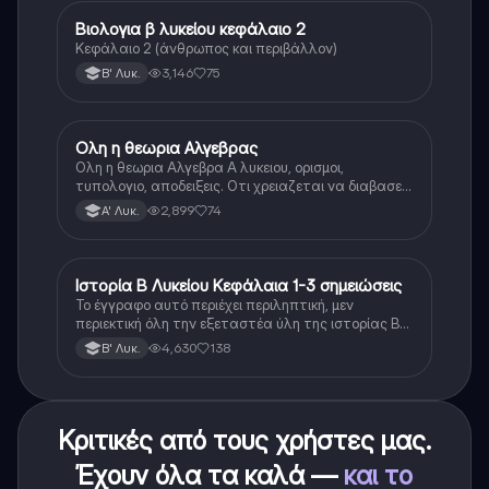
Βιολογια β λυκείου κεφάλαιο 2
Βιολογία
Κεφάλαιο 2 (άνθρωπος και περιβάλλον)
3,146
75
Β' Λυκ.
Ολη η θεωρια Αλγεβρας
Μαθηματικά
Ολη η θεωρια Αλγεβρα Α λυκειου, ορισμοι,
τυπολογιο, αποδειξεις. Οτι χρειαζεται να διαβασεις
για το θεωρητικο κομματι της αλγεβρας.
2,899
74
Α' Λυκ.
Ιστορία Β Λυκείου Κεφάλαια 1-3 σημειώσεις
Ιστορία
Το έγγραφο αυτό περιέχει περιληπτική, μεν
περιεκτική όλη την εξεταστέα ύλη της ιστορίας Β
λυκείου για τα πρώτα 3 Κεφάλαια, δηλαδή την
4,630
138
Β' Λυκ.
μισή ύλη. Το έγγραφο έχει γραφτεί με προσοχή και
άριστη ταυτόσημο το βιβλίο, όμως πολύ πιο απλά
στη κατανόηση!
Κριτικές από τους χρήστες μας.
Έχουν όλα τα καλά —
και το