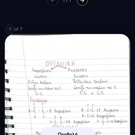
1
/
7
of
7
1
Προβολή