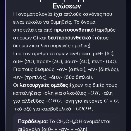
Ενώσεων
Η ονοματολογία έχει απλούς κανόνες που
είναι εύκολο να θυμηθείς. Το όνομα
αποτελείται από
πρωτοσυνθετικό
(αριθμός
ατόμων C) και
δευτεροσυνθετικό
(τύπος
δεσμών και λειτουργικές ομάδες).
Για τον αριθμό ατόμων άνθρακα: μεθ- (1C),
αιθ- (2C), προπ- (3C), βουτ- (4C), πεντ- (5C).
Για τους δεσμούς: -αν- (απλοί), -εν- (διπλός),
-υν- (τριπλός), -διεν- (δύο διπλοί).
Οι
λειτουργικές ομάδες
έχουν τις δικές τους
-
−
καταλήξεις: -ολη για αλκοόλες
, -αλη
O
H
OH
-
−
C=O
=
για αλδεΰδες
, -ονη για κετόνες
,
C
H
O
C
O
CHO
-
−
-ικό οξύ για καρβοξυλικά
.
COO
H
COOH
Παράδειγμα:
Το CH₃CH₂OH ονομάζεται
αιθανόλη (αιθ- + -αν- + -ολη).