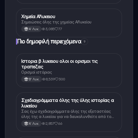
Χημεία Α’Λυκειου
Χημεία
Σημειώσεις όλης της χημείας Α’Λυκείου
3,085
77
Α' Λυκ.
Πιο δημοφιλή περιεχόμενα
9
Ιστορια β λυκειου ολοι οι ορισμοι τις
Ιστορία
τραπεζας
Ορισμοί ιστόριας
8,539
300
Β' Λυκ.
Σχεδιαγράμματα όλης της ύλης ιστορίας α
Ιστορία
λυκείου
Σας έχω σχεδιαγράμματα όλης της εξεταστέας
ύλης της α λυκείου για να διευκολυνθείτε από το
τεράστιο βάρος του βιβλίου
2,857
66
Α' Λυκ.