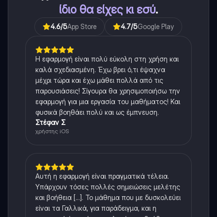
ίδιο θα είχες κι εσύ
.
4.6
/5
App Store
4.7
/5
Google Play
Η εφαρμογή είναι πολύ εύκολη στη χρήση και
καλά σχεδιασμένη. Έχω βρει ό,τι έψαχνα
μέχρι τώρα και έχω μάθει πολλά από τις
παρουσιάσεις! Σίγουρα θα χρησιμοποιήσω την
εφαρμογή για μια εργασία του μαθήματος! Και
φυσικά βοηθάει πολύ και ως έμπνευση.
Στέφαν Σ
χρήστης iOS
Αυτή η εφαρμογή είναι πραγματικά τέλεια.
Υπάρχουν τόσες πολλές σημειώσεις μελέτης
και βοήθεια [...]. Το μάθημα που με δυσκολεύει
είναι τα Γαλλικά, για παράδειγμα, και η