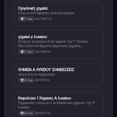
Οργανική χημεία
Χημεία
Όλες οι αντιδράσεις ανά κατηγορία.
1,750
74
Γ' Λυκ.
χημεια γ λυκειου
Χημεία
Έλεγχος γνώσεων στην χημεία της Γ' Λυκείου.
Εξετάζονται θέματα οργανικής χημείας,
αντιδράσεων και ενώσεων.
1,088
0
Γ' Λυκ.
ΧΗΜΕΙΑ Α ΛΥΚΕΙΟΥ ΣΗΜΕΙΩΣΕΙΣ
Χημεία
ολη η υλη σε σημειωσεις
978
10
Α' Λυκ.
Κεφαλαιο 1 Χημειας Α λυκειου
Χημεία
Σημειωσεις πανω στο 1ο Κεφάλαιο χημειας της Α’
Λυκείου
743
13
Α' Λυκ.