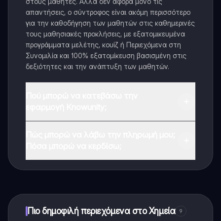
στους μαθητές. Αλλά δεν αφορά μόνο τις
απαντήσεις, ο σύντροφος είναι ακόμη περισσότερο
για την καθοδήγηση των μαθητών στις καθημερινές
τους μαθησιακές προκλήσεις, με εξατομικευμένα
προγράμματα μελέτης, κουίζ ή Περιεχόμενα στη
Συνομιλία και 100% εξατομίκευση βασισμένη στις
δεξιότητες και την ανάπτυξη των μαθητών.
Πού μπορώ να κατεβάσω την
εφαρμογή Knowunity;
Μπορείτε να κατεβάσετε την εφαρμογή από το
Πώς μπορώ να λάβω την πληρωμή μου;
Google Play Store και το Apple App Store.
Πόσα μπορώ να κερδίσω;
Ναι, έχετε δωρεάν πρόσβαση στο περιεχόμενο της
εφαρμογής και στον AI companion μας. Για να
ξεκλειδώσετε ορισμένες λειτουργίες της εφαρμογής,
μπορείτε να αγοράσετε το Knowunity Pro.
Πιο δημοφιλή περιεχόμενα στο Χημεία
9