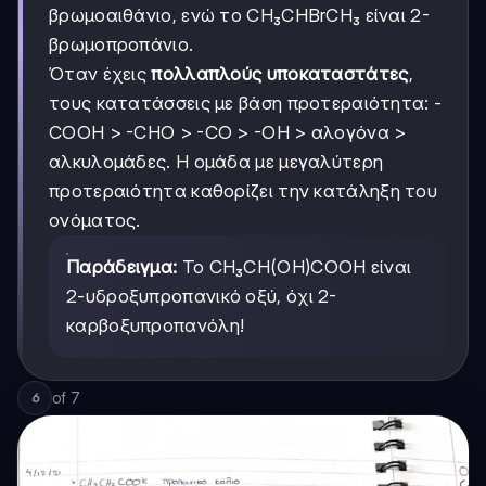
βρωμοαιθάνιο, ενώ το CH₃CHBrCH₃ είναι 2-
βρωμοπροπάνιο.
Όταν έχεις
πολλαπλούς υποκαταστάτες
,
τους κατατάσσεις με βάση προτεραιότητα: -
COOH > -CHO > -CO > -OH > αλογόνα >
αλκυλομάδες. Η ομάδα με μεγαλύτερη
προτεραιότητα καθορίζει την κατάληξη του
ονόματος.
Παράδειγμα:
Το CH₃CH(OH)COOH είναι
2-υδροξυπροπανικό οξύ, όχι 2-
καρβοξυπροπανόλη!
of
7
6