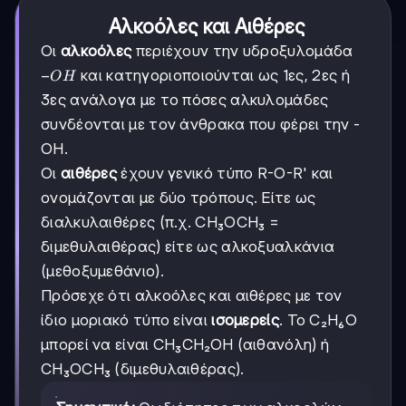
Αλκοόλες και Αιθέρες
Οι
αλκοόλες
περιέχουν την υδροξυλομάδα
-
−
και κατηγοριοποιούνται ως 1ες, 2ες ή
O
H
OH
3ες ανάλογα με το πόσες αλκυλομάδες
συνδέονται με τον άνθρακα που φέρει την -
OH.
Οι
αιθέρες
έχουν γενικό τύπο R-O-R' και
ονομάζονται με δύο τρόπους. Είτε ως
διαλκυλαιθέρες (π.χ. CH₃OCH₃ =
διμεθυλαιθέρας) είτε ως αλκοξυαλκάνια
(μεθοξυμεθάνιο).
Πρόσεχε ότι αλκοόλες και αιθέρες με τον
ίδιο μοριακό τύπο είναι
ισομερείς
. Το C₂H₆O
μπορεί να είναι CH₃CH₂OH (αιθανόλη) ή
CH₃OCH₃ (διμεθυλαιθέρας).