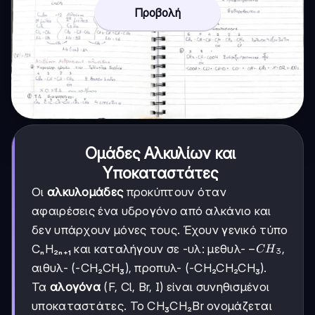
Προβολή
Ομάδες Αλκυλίων και
Υποκαταστάτες
Οι
αλκυλομάδες
προκύπτουν όταν
αφαιρέσεις ένα υδρογόνο από αλκάνιο και
δεν υπάρχουν μόνες τους. Έχουν γενικό τύπο
-
−
CₙH₂ₙ₊₁ και καταλήγουν σε -υλ: μεθυλ-
,
C
H
3
CH₃
αιθυλ- (-CH₂CH₃), προπυλ- (-CH₂CH₂CH₃).
Τα
αλογόνα
(F, Cl, Br, I) είναι συνηθισμένοι
υποκαταστάτες. Το CH₃CH₂Br ονομάζεται