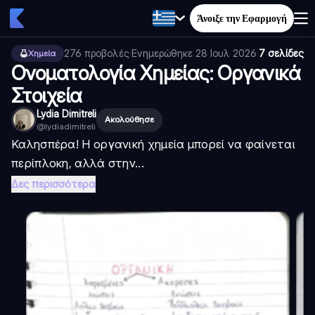
Άνοιξε την Εφαρμογή
276
προβολές
·
Ενημερώθηκε
28 Ιουλ 2026
·
7 σελίδες
Χημεία
Ονοματολογία Χημείας: Οργανικά
Στοιχεία
Lydia Dimitreli
Ακολούθησε
@
lydiadimitreli
Καλησπέρα! Η οργανική χημεία μπορεί να φαίνεται
περίπλοκη, αλλά στην...
Δες περισσότερα