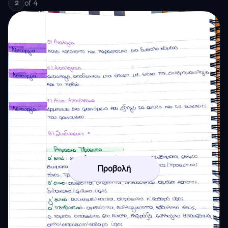
of
4
2
Προβολή