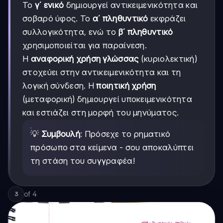
Το
γ΄ ενικό
δημιουργεί αντικειμενικότητα και
σοβαρό ύφος. Το
α΄ πληθυντικό
εκφράζει
συλλογικότητα, ενώ το
β΄ πληθυντικό
χρησιμοποιείται για παραίνεση.
Η
αναφορική χρήση γλώσσας
(κυριολεκτική)
στοχεύει στην αντικειμενικότητα και τη
λογική σύνδεση. Η
ποιητική χρήση
(μεταφορική) δημιουργεί υποκειμενικότητα
και εστιάζει στη μορφή του μηνύματος.
💡
Συμβουλή
: Πρόσεχε το ρηματικό
πρόσωπο στα κείμενα - σου αποκαλύπτει
τη στάση του συγγραφέα!
of
4
3