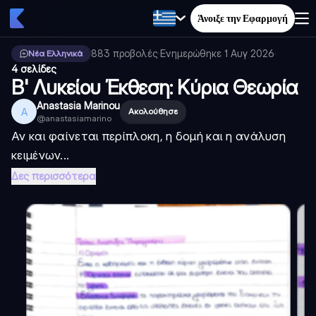
Άνοιξε την Εφαρμογή
883
προβολές
·
Ενημερώθηκε
1 Αυγ 2026
·
Νέα Ελληνικά
4 σελίδες
Β' Λυκείου Έκθεση: Κύρια Θεωρία
Anastasia Marinou
A
Ακολούθησε
@
anastasiamarino
Αν και φαίνεται περίπλοκη, η δομή και η ανάλυση
κειμένων...
Δες περισσότερα