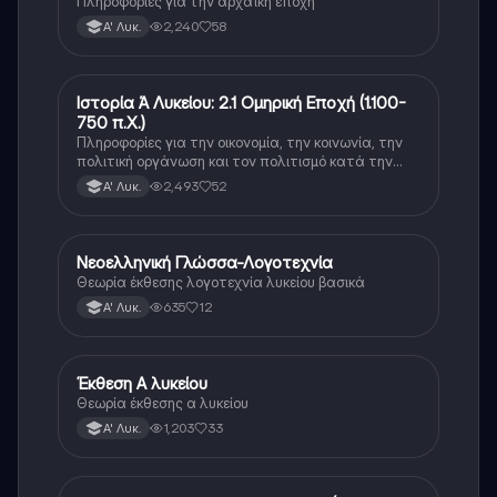
Πληροφορίες για την αρχαϊκή εποχή
2,240
58
Α' Λυκ.
Ιστορία Ά Λυκείου: 2.1 Ομηρική Εποχή (1.100-
Νέα Ελληνικά
750 π.Χ.)
Πληροφορίες για την οικονομία, την κοινωνία, την
πολιτική οργάνωση και τον πολιτισμό κατά την
διάρκεια της ομηρικής εποχής.
2,493
52
Α' Λυκ.
Νεοελληνική Γλώσσα-Λογοτεχνία
Νέα Ελληνικά
Θεωρία έκθεσης λογοτεχνία λυκείου βασικά
635
12
Α' Λυκ.
Έκθεση Α λυκείου
Νέα Ελληνικά
Θεωρία έκθεσης α λυκείου
1,203
33
Α' Λυκ.