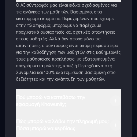
Ο AI σύντροφός μας είναι ειδικά σχεδιασμένος για
τις ανάγκες των μαθητών. Βασισμένοι στα
εκατομμύρια κομμάτια Περιεχομένων που έχουμε
στην πλατφόρμα, μπορούμε να παρέχουμε
πραγματικά ουσιαστικές και σχετικές απαντήσεις
στους μαθητές. Αλλά δεν αφορά μόνο τις
απαντήσεις, ο σύντροφος είναι ακόμη περισσότερο
για την καθοδήγηση των μαθητών στις καθημερινές
τους μαθησιακές προκλήσεις, με εξατομικευμένα
προγράμματα μελέτης, κουίζ ή Περιεχόμενα στη
Συνομιλία και 100% εξατομίκευση βασισμένη στις
δεξιότητες και την ανάπτυξη των μαθητών.
Πού μπορώ να κατεβάσω την
εφαρμογή Knowunity;
Μπορείτε να κατεβάσετε την εφαρμογή από το
Πώς μπορώ να λάβω την πληρωμή μου;
Google Play Store και το Apple App Store.
Πόσα μπορώ να κερδίσω;