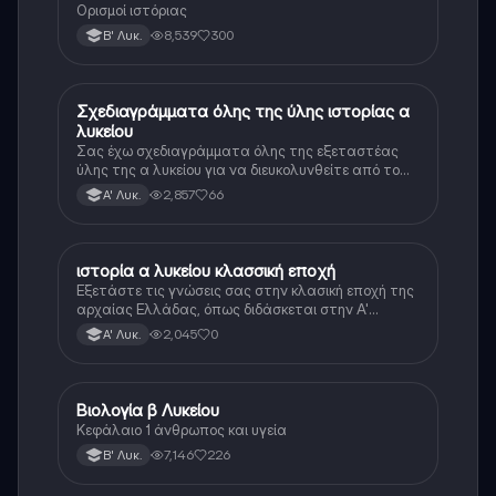
Ορισμοί ιστόριας
8,539
300
Β' Λυκ.
Σχεδιαγράμματα όλης της ύλης ιστορίας α
Ιστορία
λυκείου
Σας έχω σχεδιαγράμματα όλης της εξεταστέας
ύλης της α λυκείου για να διευκολυνθείτε από το
τεράστιο βάρος του βιβλίου
2,857
66
Α' Λυκ.
ιστορία α λυκείου κλασσική εποχή
Ιστορία
Εξετάστε τις γνώσεις σας στην κλασική εποχή της
αρχαίας Ελλάδας, όπως διδάσκεται στην Α'
Λυκείου.
2,045
0
Α' Λυκ.
Βιολογία β Λυκείου
Βιολογία
Κεφάλαιο 1 άνθρωπος και υγεία
7,146
226
Β' Λυκ.