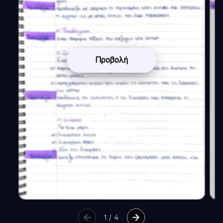
Προβολή
1
/
4