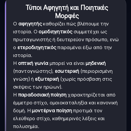
Τύποι Αφηγητή και Ποιητικές
Μορφές
Ο
αφηγητής
καθορίζει πώς βλέπουμε την
ιστορία. Ο
ομοδιηγητικός
συμμετέχει ως
πρωταγωνιστής ή δευτερεύον πρόσωπο, ενώ
ο
ετεροδιηγητικός
παραμένει έξω από την
ιστορία.
Η
οπτική γωνία
μπορεί να είναι
μηδενική
(παντογνώστης),
εσωτερική
(περιορισμένη
γνώση) ή
εξωτερική
(χωρίς πρόσβαση στις
σκέψεις των ηρώων).
Η
παραδοσιακή ποίηση
χαρακτηρίζεται από
έμμετρο στίχο, ομοιοκαταληξία και κανονική
δομή. Η
μοντέρνα ποίηση
προτιμά τον
ελεύθερο στίχο, καθημερινές λέξεις και
πολυσημία.