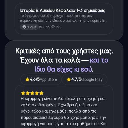
Ιστορία Β Λυκείου Κεφάλαια 1-3 σημειώσεις
Ιστορία
Το έγγραφο αυτό περιέχει περιληπτική, μεν
περιεκτική όλη την εξεταστέα ύλη της ιστορίας Β
λυκείου για τα πρώτα 3 Κεφάλαια, δηλαδή την
4,630
138
Β' Λυκ.
μισή ύλη. Το έγγραφο έχει γραφτεί με προσοχή και
άριστη ταυτόσημο το βιβλίο, όμως πολύ πιο απλά
στη κατανόηση!
Κριτικές από τους χρήστες μας.
Έχουν όλα τα καλά —
και το
ίδιο θα είχες κι εσύ
.
4.6
/5
App Store
4.7
/5
Google Play
Η εφαρμογή είναι πολύ εύκολη στη χρήση και
καλά σχεδιασμένη. Έχω βρει ό,τι έψαχνα
μέχρι τώρα και έχω μάθει πολλά από τις
παρουσιάσεις! Σίγουρα θα χρησιμοποιήσω την
εφαρμογή για μια εργασία του μαθήματος! Και