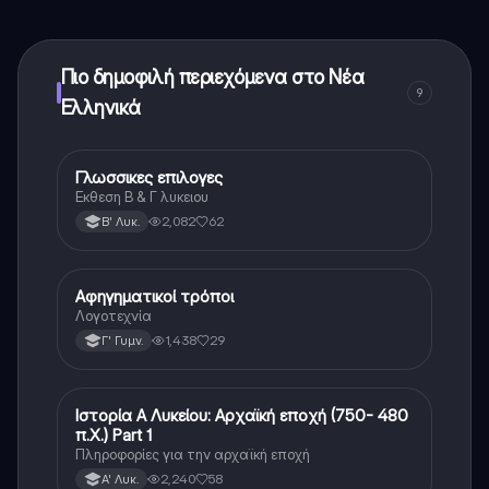
ξεκλειδώσετε ορισμένες λειτουργίες της εφαρμογής,
μπορείτε να αγοράσετε το Knowunity Pro.
Πιο δημοφιλή περιεχόμενα στο Νέα
9
Ελληνικά
Γλωσσικες επιλογες
Νέα Ελληνικά
Εκθεση Β & Γ λυκειου
2,082
62
Β' Λυκ.
Αφηγηματικοί τρόποι
Νέα Ελληνικά
Λογοτεχνία
1,438
29
Γ' Γυμν.
Ιστορία Α Λυκείου: Αρχαϊκή εποχή (750- 480
Νέα Ελληνικά
π.Χ.) Part 1
Πληροφορίες για την αρχαϊκή εποχή
2,240
58
Α' Λυκ.