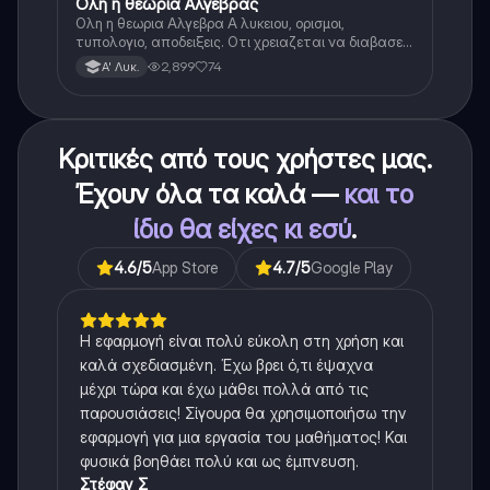
Ολη η θεωρια Αλγεβρας
Μαθηματικά
Ολη η θεωρια Αλγεβρα Α λυκειου, ορισμοι,
τυπολογιο, αποδειξεις. Οτι χρειαζεται να διαβασεις
για το θεωρητικο κομματι της αλγεβρας.
2,899
74
Α' Λυκ.
Κριτικές από τους χρήστες μας.
Έχουν όλα τα καλά —
και το
ίδιο θα είχες κι εσύ
.
4.6
/5
App Store
4.7
/5
Google Play
Η εφαρμογή είναι πολύ εύκολη στη χρήση και
καλά σχεδιασμένη. Έχω βρει ό,τι έψαχνα
μέχρι τώρα και έχω μάθει πολλά από τις
παρουσιάσεις! Σίγουρα θα χρησιμοποιήσω την
εφαρμογή για μια εργασία του μαθήματος! Και
φυσικά βοηθάει πολύ και ως έμπνευση.
Στέφαν Σ