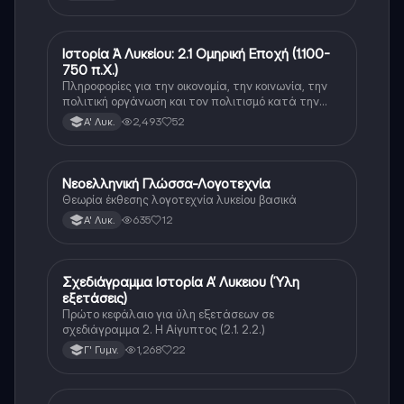
Ιστορία Ά Λυκείου: 2.1 Ομηρική Εποχή (1.100-
Νέα Ελληνικά
750 π.Χ.)
Πληροφορίες για την οικονομία, την κοινωνία, την
πολιτική οργάνωση και τον πολιτισμό κατά την
διάρκεια της ομηρικής εποχής.
2,493
52
Α' Λυκ.
Νεοελληνική Γλώσσα-Λογοτεχνία
Νέα Ελληνικά
Θεωρία έκθεσης λογοτεχνία λυκείου βασικά
635
12
Α' Λυκ.
Σχεδιάγραμμα Ιστορία Α’ Λυκειου (Ύλη
Νέα Ελληνικά
εξετάσεις)
Πρώτο κεφάλαιο για ύλη εξετάσεων σε
σχεδιάγραμμα 2. Η Αίγυπτος (2.1. 2.2.)
1,268
22
Γ' Γυμν.