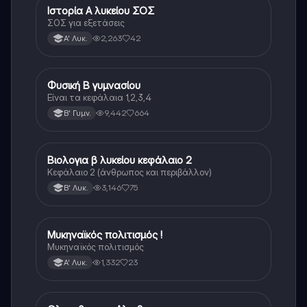
Ιστορία Α λυκείου ΣΟΣ
Ιστορία
ΣΟΣ για εξετάσεις
2,263
42
Α' Λυκ.
Φυσική Β γυμνασίου
Φυσική
Είναι τα κεφάλαια 1,2,3,4
9,442
664
Β' Γυμν.
Βιολογια β λυκείου κεφάλαιο 2
Βιολογία
Κεφάλαιο 2 (άνθρωπος και περιβάλλον)
3,146
75
Β' Λυκ.
Μυκηναϊκός πολιτισμός !
Ιστορία
Μυκηναϊκός πολιτισμός
1,332
23
Α' Λυκ.