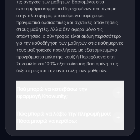
τις ανάγκες των μαθητών. Βασισμένοι στα
εκατομμύρια κομμάτια Περιεχομένων που έχουμε
στην πλατφόρμα, μπορούμε να παρέχουμε
πραγματικά ουσιαστικές και σχετικές απαντήσεις
στους μαθητές. Αλλά δεν αφορά μόνο τις
απαντήσεις, ο σύντροφος είναι ακόμη περισσότερο
για την καθοδήγηση των μαθητών στις καθημερινές
τους μαθησιακές προκλήσεις, με εξατομικευμένα
προγράμματα μελέτης, κουίζ ή Περιεχόμενα στη
Συνομιλία και 100% εξατομίκευση βασισμένη στις
δεξιότητες και την ανάπτυξη των μαθητών.
Πού μπορώ να κατεβάσω την
εφαρμογή Knowunity;
Μπορείτε να κατεβάσετε την εφαρμογή από το
Πώς μπορώ να λάβω την πληρωμή μου;
Google Play Store και το Apple App Store.
Πόσα μπορώ να κερδίσω;
Ναι, έχετε δωρεάν πρόσβαση στο περιεχόμενο της
εφαρμογής και στον AI companion μας. Για να