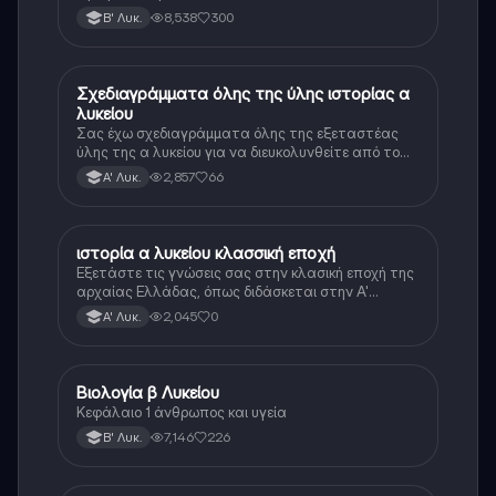
8,538
300
Β' Λυκ.
Σχεδιαγράμματα όλης της ύλης ιστορίας α
Ιστορία
λυκείου
Σας έχω σχεδιαγράμματα όλης της εξεταστέας
ύλης της α λυκείου για να διευκολυνθείτε από το
τεράστιο βάρος του βιβλίου
2,857
66
Α' Λυκ.
ιστορία α λυκείου κλασσική εποχή
Ιστορία
Εξετάστε τις γνώσεις σας στην κλασική εποχή της
αρχαίας Ελλάδας, όπως διδάσκεται στην Α'
Λυκείου.
2,045
0
Α' Λυκ.
Βιολογία β Λυκείου
Βιολογία
Κεφάλαιο 1 άνθρωπος και υγεία
7,146
226
Β' Λυκ.