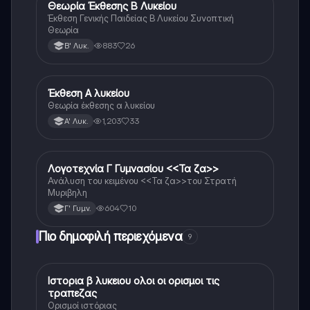
Θεωρία Έκθεσης Β Λυκείου
Νέα Ελληνικά
Έκθεση Γενικής Παιδείας Β Λυκείου Συνοπτική
Θεωρία
883
26
Β' Λυκ.
Έκθεση Α λυκείου
Νέα Ελληνικά
Θεωρία έκθεσης α λυκείου
1,203
33
Α' Λυκ.
Λογοτεχνία Γ Γυμνασίου <<Τα ζα>>
Νέα Ελληνικά
Ανάλυση του κειμένου <<Τα ζα>>του Στρατή
Μυριβηλη
604
10
Γ' Γυμν.
Πιο δημοφιλή περιεχόμενα
9
Ιστορια β λυκειου ολοι οι ορισμοι τις
Ιστορία
τραπεζας
Ορισμοί ιστόριας