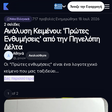
Άνοιξε την Εφαρμογή
717
προβολές
·
Ενημερώθηκε
18 Ιουλ 2026
·
Νέα Ελληνικά
2 σελίδες
Ανάλυση Κειμένου: 'Πρώτες
Ενθυμήσεις' από την Πηνελόπη
Δέλτα
Αθηνά
Α
Ακολούθησε
@
_goujw
Οι "Πρώτες ενθυμήσεις" είναι ένα λογοτεχνικό
κείμενο που μας ταξιδεύει...
Δες περισσότερα
of
2
1