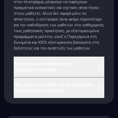
στην πλατφόρμα, μπορούμε να παρέχουμε
πραγματικά ουσιαστικές και σχετικές απαντήσεις
στους μαθητές. Αλλά δεν αφορά μόνο τις
απαντήσεις, ο σύντροφος είναι ακόμη περισσότερο
για την καθοδήγηση των μαθητών στις καθημερινές
τους μαθησιακές προκλήσεις, με εξατομικευμένα
προγράμματα μελέτης, κουίζ ή Περιεχόμενα στη
Συνομιλία και 100% εξατομίκευση βασισμένη στις
δεξιότητες και την ανάπτυξη των μαθητών.
Πού μπορώ να κατεβάσω την
εφαρμογή Knowunity;
Μπορείτε να κατεβάσετε την εφαρμογή από το
Πώς μπορώ να λάβω την πληρωμή μου;
Google Play Store και το Apple App Store.
Πόσα μπορώ να κερδίσω;
Ναι, έχετε δωρεάν πρόσβαση στο περιεχόμενο της
εφαρμογής και στον AI companion μας. Για να
ξεκλειδώσετε ορισμένες λειτουργίες της εφαρμογής,