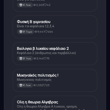
2,263
42
Α' Λυκ.
Φυσική Β γυμνασίου
Φυσική
Είναι τα κεφάλαια 1,2,3,4
9,441
664
Β' Γυμν.
Βιολογια β λυκείου κεφάλαιο 2
Βιολογία
Κεφάλαιο 2 (άνθρωπος και περιβάλλον)
3,146
75
Β' Λυκ.
Μυκηναϊκός πολιτισμός !
Ιστορία
Μυκηναϊκός πολιτισμός
1,332
23
Α' Λυκ.
Ολη η θεωρια Αλγεβρας
Μαθηματικά
Ολη η θεωρια Αλγεβρα Α λυκειου, ορισμοι,