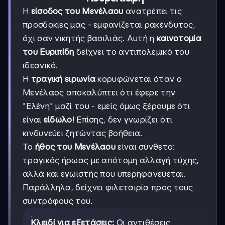
Η
είσοδος του Μενέλαου
ανατρέπει τις
προσδοκίες μας - εμφανίζεται ρακένδυτος,
όχι σαν νικητής βασιλιάς. Αυτή η
καινοτομία
του Ευριπίδη
δείχνει το αντιπολεμικό του
ιδεανικό.
Η
τραγική ειρωνία
κορυφώνεται όταν ο
Μενέλαος αποκαλύπτει ότι έφερε την
"Ελένη" μαζί του - εμείς όμως ξέρουμε ότι
είναι
είδωλο
! Επίσης, δεν γνωρίζει ότι
κινδυνεύει ζητώντας βοήθεια.
Το
ήθος του Μενέλαου
είναι σύνθετο:
τραγικός ήρωας με απότομη αλλαγή τύχης,
αλλά και εγωιστής που υπερηφανεύεται.
Παράλληλα, δείχνει φιλεταιρία προς τους
συντρόφους του.
Κλειδί για εξετάσεις:
Οι αντιθέσεις