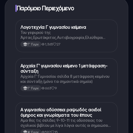
μπορείτε να αγοράσετε το Knowunity Pro.
Παρόμοιο Περιεχόμενο
Λογοτεχνία Γ γυμνασίου κείμενα
Νέα Ελληνικά
Του γεφυριού της
Άρτας,Ερωτόκριτος,Αυτοβιογραφία,Ελεύθεροι
Πολιορκημένοι,Όσο μπορείς,Γιατί μ’αγάπησες,Ένας
1,365
27
Γ' Γυμν.
ρώσος συνταγματάρχης στη Λάρισα,Ο Παχύς και ο
Αδύνατος
Αρχαία Γ’ γυμνασίου κείμενο 1 μετάφραση-
Αρχαία Ελληνικά
σύνταξη
Αρχαία Γ’ Γυμνασίου σελίδα 8 μετάφραση κειμένου
και σύνταξη (μόνο τα σημαντικά σημεία)
663
9
Γ' Γυμν.
Α γυμνασίου οδύσσεια ραψωδός αοιδοί
Αρχαία Ελληνικά
όμηρος και γνωρίσματα του έπους
Αμα θες τις σελίδες 9-10-11 τις οδύσσειας του
σχολικού βιβλίου με λίγα λόγια αυτές οι σημειώσεις
θα σε βοηθήσουν αρκετά στο διάβασμα σου
592
15
Α' Γυμν.