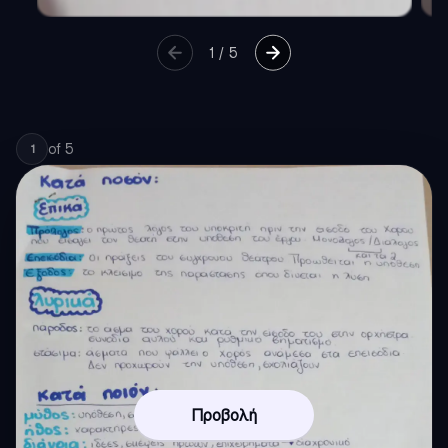
1
/
5
of
5
1
Προβολή