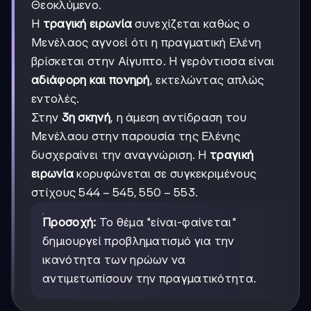
Θεοκλύμενο.
Η
τραγική ειρωνία
συνεχίζεται καθώς ο
Μενέλαος αγνοεί ότι η πραγματική Ελένη
βρίσκεται στην Αίγυπτο. Η γερόντισσα είναι
αδιάφορη και πονηρή
, εκτελώντας απλώς
εντολές.
Στην
3η σκηνή
, η άμεση αντίδραση του
Μενέλαου στην παρουσία της Ελένης
δυσχεραίνει την αναγνώριση. Η
τραγική
ειρωνία
κορυφώνεται σε συγκεκριμένους
544-
544
−
545
,
550
−
553
στίχους
.
545,
550-
Προσοχή:
Το θέμα "είναι-φαίνεται"
553
δημιουργεί προβληματισμό για την
ικανότητα των ηρώων να
αντιμετωπίσουν την πραγματικότητα.