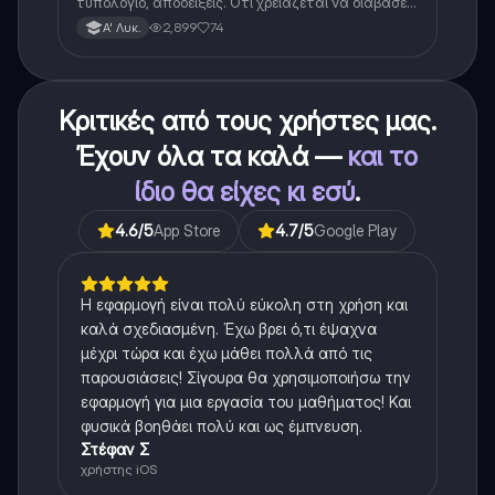
τυπολογιο, αποδειξεις. Οτι χρειαζεται να διαβασεις
για το θεωρητικο κομματι της αλγεβρας.
2,899
74
Α' Λυκ.
Κριτικές από τους χρήστες μας.
Έχουν όλα τα καλά —
και το
ίδιο θα είχες κι εσύ
.
4.6
/5
App Store
4.7
/5
Google Play
Η εφαρμογή είναι πολύ εύκολη στη χρήση και
καλά σχεδιασμένη. Έχω βρει ό,τι έψαχνα
μέχρι τώρα και έχω μάθει πολλά από τις
παρουσιάσεις! Σίγουρα θα χρησιμοποιήσω την
εφαρμογή για μια εργασία του μαθήματος! Και
φυσικά βοηθάει πολύ και ως έμπνευση.
Στέφαν Σ
χρήστης iOS