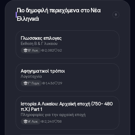
Πιο δημοφιλή περιεχόμενα στο Νέα
9
Ελληνικά
Γλωσσικες επιλογες
Νέα Ελληνικά
Εκθεση Β & Γ λυκειου
2,082
62
Β' Λυκ.
Αφηγηματικοί τρόποι
Νέα Ελληνικά
Λογοτεχνία
1,436
29
Γ' Γυμν.
Ιστορία Α Λυκείου: Αρχαϊκή εποχή (750- 480
Νέα Ελληνικά
π.Χ.) Part 1
Πληροφορίες για την αρχαϊκή εποχή
2,240
58
Α' Λυκ.