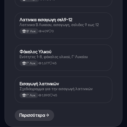
Λατινικα εισαγωγη σελ9-12
Νέα Ελληνικά
Λατινικα Β Λυκειου, εισαγωγη, σελιδες 9 εως 12
409
0
Β' Λυκ.
Φάκελος Υλικού
Αρχαία Ελληνικά
Ενότητες 1-8, φάκελος υλικού, Γ’ Λυκείου
1,677
45
Γ' Λυκ.
Εισαγωγή λατινικών
Λατινικά
Σχεδιάγραμμα για την εισαγωγή λατινικών
1,893
45
Γ' Λυκ.
Περισσότερα