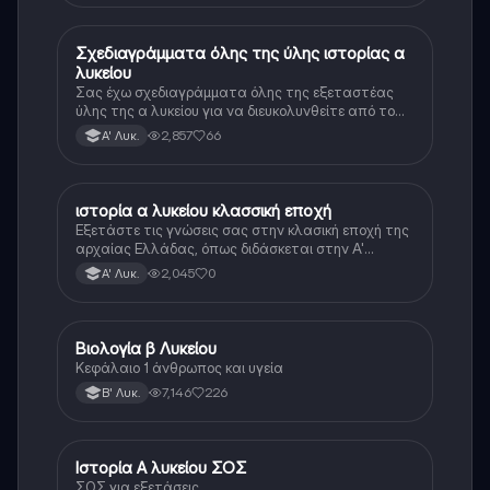
Σχεδιαγράμματα όλης της ύλης ιστορίας α
Ιστορία
λυκείου
Σας έχω σχεδιαγράμματα όλης της εξεταστέας
ύλης της α λυκείου για να διευκολυνθείτε από το
τεράστιο βάρος του βιβλίου
2,857
66
Α' Λυκ.
ιστορία α λυκείου κλασσική εποχή
Ιστορία
Εξετάστε τις γνώσεις σας στην κλασική εποχή της
αρχαίας Ελλάδας, όπως διδάσκεται στην Α'
Λυκείου.
2,045
0
Α' Λυκ.
Βιολογία β Λυκείου
Βιολογία
Κεφάλαιο 1 άνθρωπος και υγεία
7,146
226
Β' Λυκ.
Ιστορία Α λυκείου ΣΟΣ
Ιστορία
ΣΟΣ για εξετάσεις