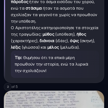
πάροδος
ήταν το άσμα εισόδου του χορού,
ενώ τα
στάσιμα
ήταν τα ασματά που
σχολίαζαν τα γεγονότα χωρίς να προωθούν
την υπόθεση.
Ο Αριστοτέλης κατηγοριοποίησε τα στοιχεία
της τραγωδίας:
μύθος
(υπόθεση),
ήθος
(χαρακτήρες),
διάνοια
(ιδέες),
όψις
(σκηνή),
λέξις
(γλώσσα) και
μέλος
(μελωδία).
Tip:
Θυμήσου ότι τα επικά μέρη
προωθούν την ιστορία, ενώ τα λυρικά
την σχολιάζουν!
of
5
2