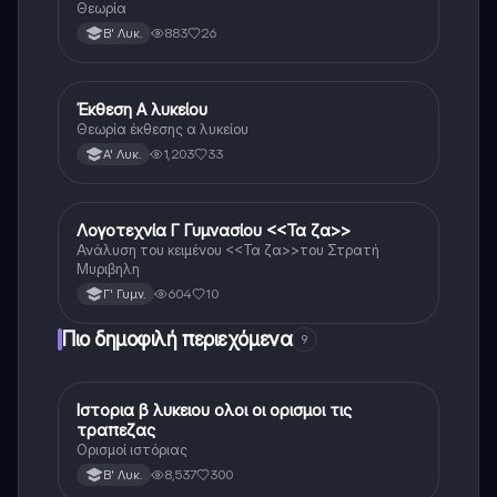
Θεωρία
883
26
Β' Λυκ.
Έκθεση Α λυκείου
Νέα Ελληνικά
Θεωρία έκθεσης α λυκείου
1,203
33
Α' Λυκ.
Λογοτεχνία Γ Γυμνασίου <<Τα ζα>>
Νέα Ελληνικά
Ανάλυση του κειμένου <<Τα ζα>>του Στρατή
Μυριβηλη
604
10
Γ' Γυμν.
Πιο δημοφιλή περιεχόμενα
9
Ιστορια β λυκειου ολοι οι ορισμοι τις
Ιστορία
τραπεζας
Ορισμοί ιστόριας
8,537
300
Β' Λυκ.