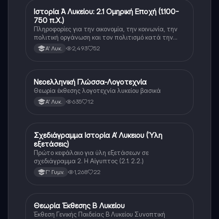
Ιστορία Ά Λυκείου: 2.1 Ομηρική Εποχή (1.100-
Νέα Ελληνικά
750 π.Χ.)
Πληροφορίες για την οικονομία, την κοινωνία, την
πολιτική οργάνωση και τον πολιτισμό κατά την
διάρκεια της ομηρικής εποχής.
2,493
52
Α' Λυκ.
Νεοελληνική Γλώσσα-Λογοτεχνία
Νέα Ελληνικά
Θεωρία έκθεσης λογοτεχνία λυκείου βασικά
635
12
Α' Λυκ.
Σχεδιάγραμμα Ιστορία Α’ Λυκειου (Ύλη
Νέα Ελληνικά
εξετάσεις)
Πρώτο κεφάλαιο για ύλη εξετάσεων σε
σχεδιάγραμμα 2. Η Αίγυπτος (2.1. 2.2.)
1,268
22
Γ' Γυμν.
Θεωρία Έκθεσης Β Λυκείου
Νέα Ελληνικά
Έκθεση Γενικής Παιδείας Β Λυκείου Συνοπτική